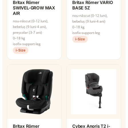
Britax Römer
Britax Römer VARIO
SWIVEL-GROW MAX
BASE 5Z
AIR
nou-născut (0-12 luni),
nou-născut (0-12 luni),
bebeluș (9 luni-4 ani)
bebeluș (9 luni-4 ani),
0–18 kg
preșcolar (3-7 ani)
isofix-support-leg
0–18 kg
i-Size
isofix-support-leg
i-Size
Britax Römer
Cybex Anoris T2 i-