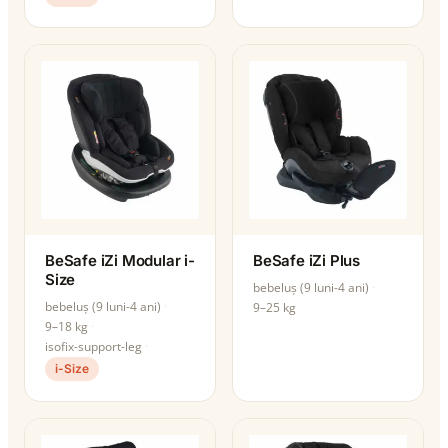
BeSafe iZi Modular i-
BeSafe iZi Plus
Size
bebeluș (9 luni-4 ani)
bebeluș (9 luni-4 ani)
9–25 kg
9–18 kg
isofix-support-leg
i-Size