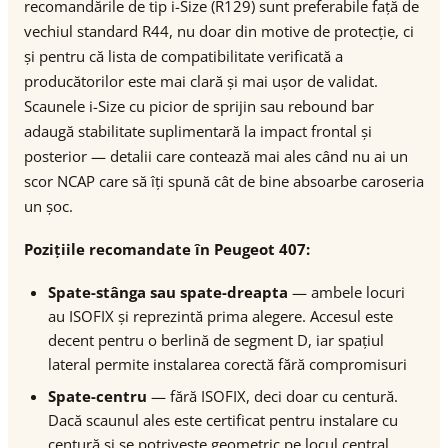
recomandările de tip i-Size (R129) sunt preferabile față de
vechiul standard R44, nu doar din motive de protecție, ci
și pentru că lista de compatibilitate verificată a
producătorilor este mai clară și mai ușor de validat.
Scaunele i-Size cu picior de sprijin sau rebound bar
adaugă stabilitate suplimentară la impact frontal și
posterior — detalii care contează mai ales când nu ai un
scor NCAP care să îți spună cât de bine absoarbe caroseria
un șoc.
Pozițiile recomandate în Peugeot 407:
Spate-stânga sau spate-dreapta
— ambele locuri
au ISOFIX și reprezintă prima alegere. Accesul este
decent pentru o berlină de segment D, iar spațiul
lateral permite instalarea corectă fără compromisuri
Spate-centru
— fără ISOFIX, deci doar cu centură.
Dacă scaunul ales este certificat pentru instalare cu
centură și se potrivește geometric pe locul central,