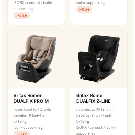
ISOFIX / centură / isofix-
isofix-support-leg
support-leg
i-Size
i-Size
Britax Römer
Britax Römer
DUALFIX PRO M
DUALFIX Z-LINE
nou-născut (0-12 luni),
nou-născut (0-12 luni),
bebeluș (9 luni-4 ani)
bebeluș (9 luni-4 ani)
0–19 kg
0–18 kg
isofix-support-leg
ISOFIX / centură / isofix-
support-leg
i-Size