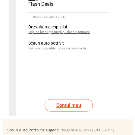
Flash Deals
Dezvoltarea copilului
Fișe de lucru gradiniță și clasele primare
Scaun auto potrivit
Verifică compatibilitatea cu mașina ta
Contul meu
Scaun Auto Potrivit
›
Peugeot
›
Peugeot 407 (Mk1) (2003-2011)