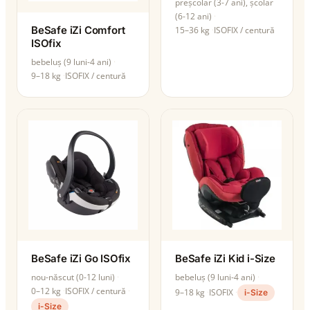
preșcolar (3-7 ani), școlar
(6-12 ani)
BeSafe iZi Comfort
15–36 kg
ISOFIX / centură
ISOfix
bebeluș (9 luni-4 ani)
9–18 kg
ISOFIX / centură
BeSafe iZi Go ISOfix
BeSafe iZi Kid i-Size
nou-născut (0-12 luni)
bebeluș (9 luni-4 ani)
0–12 kg
ISOFIX / centură
9–18 kg
ISOFIX
i-Size
i-Size