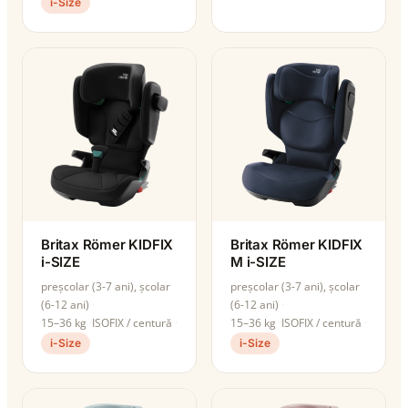
i-Size
Britax Römer KIDFIX
Britax Römer KIDFIX
i-SIZE
M i-SIZE
preșcolar (3-7 ani), școlar
preșcolar (3-7 ani), școlar
(6-12 ani)
(6-12 ani)
15–36 kg
ISOFIX / centură
15–36 kg
ISOFIX / centură
i-Size
i-Size