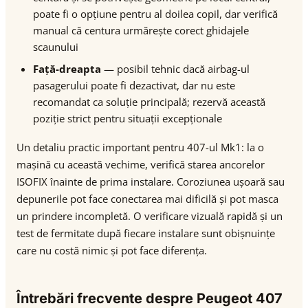
poate fi o opțiune pentru al doilea copil, dar verifică
manual că centura urmărește corect ghidajele
scaunului
Față-dreapta
— posibil tehnic dacă airbag-ul
pasagerului poate fi dezactivat, dar nu este
recomandat ca soluție principală; rezervă această
poziție strict pentru situații excepționale
Un detaliu practic important pentru 407-ul Mk1: la o
mașină cu această vechime, verifică starea ancorelor
ISOFIX înainte de prima instalare. Coroziunea ușoară sau
depunerile pot face conectarea mai dificilă și pot masca
un prindere incompletă. O verificare vizuală rapidă și un
test de fermitate după fiecare instalare sunt obișnuințe
care nu costă nimic și pot face diferența.
Întrebări frecvente despre Peugeot 407