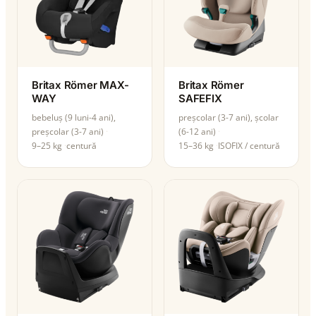
Britax Römer MAX-
Britax Römer
WAY
SAFEFIX
bebeluș (9 luni-4 ani),
preșcolar (3-7 ani), școlar
preșcolar (3-7 ani)
(6-12 ani)
9–25 kg
centură
15–36 kg
ISOFIX / centură