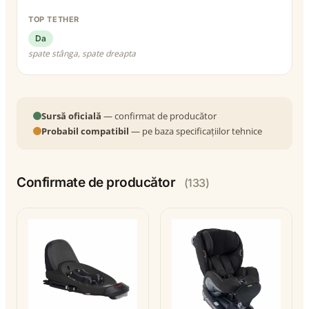
TOP TETHER
Da
spate stânga, spate dreapta
Sursă oficială
— confirmat de producător
Probabil compatibil
— pe baza specificațiilor tehnice
Confirmate de producător
(133)