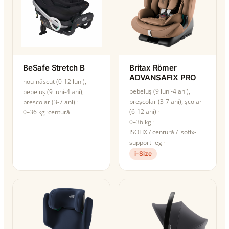
BeSafe Stretch B
Britax Römer
ADVANSAFIX PRO
nou-născut (0-12 luni),
bebeluș (9 luni-4 ani),
bebeluș (9 luni-4 ani),
preșcolar (3-7 ani), școlar
preșcolar (3-7 ani)
(6-12 ani)
0–36 kg
centură
0–36 kg
ISOFIX / centură / isofix-
support-leg
i-Size