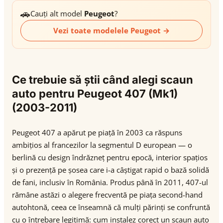
🚗
Cauți alt model
Peugeot
?
Vezi toate modelele Peugeot →
Ce trebuie să știi când alegi scaun
auto pentru Peugeot 407 (Mk1)
(2003-2011)
Peugeot 407 a apărut pe piață în 2003 ca răspuns
ambițios al francezilor la segmentul D european — o
berlină cu design îndrăzneț pentru epocă, interior spațios
și o prezență pe șosea care i-a câștigat rapid o bază solidă
de fani, inclusiv în România. Produs până în 2011, 407-ul
rămâne astăzi o alegere frecventă pe piața second-hand
autohtonă, ceea ce înseamnă că mulți părinți se confruntă
cu o întrebare legitimă: cum instalez corect un scaun auto