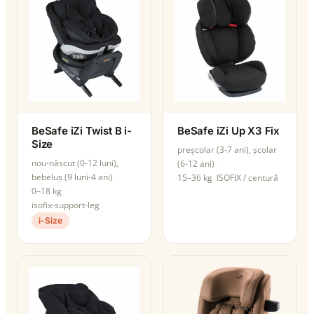
BeSafe iZi Twist B i-
BeSafe iZi Up X3 Fix
Size
preșcolar (3-7 ani), școlar
nou-născut (0-12 luni),
(6-12 ani)
bebeluș (9 luni-4 ani)
15–36 kg
ISOFIX / centură
0–18 kg
isofix-support-leg
i-Size