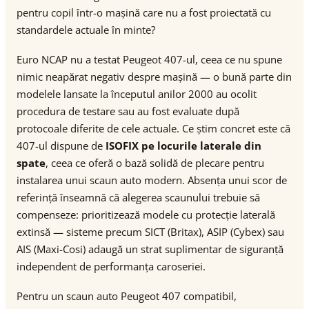
pentru copil într-o mașină care nu a fost proiectată cu
standardele actuale în minte?
Euro NCAP nu a testat Peugeot 407-ul, ceea ce nu spune
nimic neapărat negativ despre mașină — o bună parte din
modelele lansate la începutul anilor 2000 au ocolit
procedura de testare sau au fost evaluate după
protocoale diferite de cele actuale. Ce știm concret este că
407-ul dispune de
ISOFIX pe locurile laterale din
spate
, ceea ce oferă o bază solidă de plecare pentru
instalarea unui scaun auto modern. Absența unui scor de
referință înseamnă că alegerea scaunului trebuie să
compenseze: prioritizează modele cu protecție laterală
extinsă — sisteme precum SICT (Britax), ASIP (Cybex) sau
AIS (Maxi-Cosi) adaugă un strat suplimentar de siguranță
independent de performanța caroseriei.
Pentru un scaun auto Peugeot 407 compatibil,