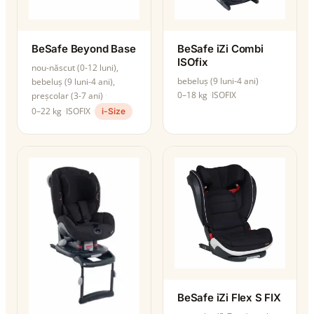
BeSafe Beyond Base
BeSafe iZi Combi
ISOfix
nou-născut (0-12 luni),
bebeluș (9 luni-4 ani)
bebeluș (9 luni-4 ani),
0–18 kg
ISOFIX
preșcolar (3-7 ani)
0–22 kg
ISOFIX
i-Size
BeSafe iZi Flex S FIX