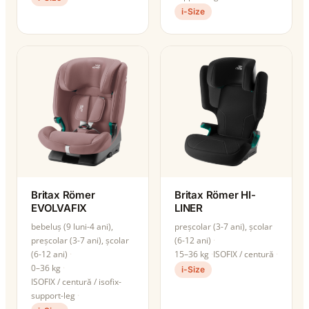
i-Size
Britax Römer
Britax Römer HI-
EVOLVAFIX
LINER
bebeluș (9 luni-4 ani),
preșcolar (3-7 ani), școlar
preșcolar (3-7 ani), școlar
(6-12 ani)
(6-12 ani)
15–36 kg
ISOFIX / centură
0–36 kg
i-Size
ISOFIX / centură / isofix-
support-leg