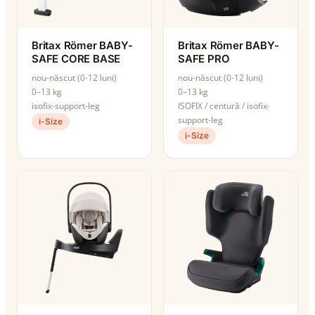
Britax Römer BABY-
Britax Römer BABY-
SAFE CORE BASE
SAFE PRO
nou-născut (0-12 luni)
nou-născut (0-12 luni)
0–13 kg
0–13 kg
isofix-support-leg
ISOFIX / centură / isofix-
support-leg
i-Size
i-Size