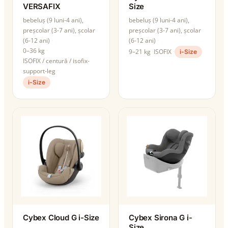
VERSAFIX
Size
bebeluș (9 luni-4 ani),
bebeluș (9 luni-4 ani),
preșcolar (3-7 ani), școlar
preșcolar (3-7 ani), școlar
(6-12 ani)
(6-12 ani)
0–36 kg
9–21 kg
ISOFIX
i-Size
ISOFIX / centură / isofix-
support-leg
i-Size
Cybex Cloud G i-Size
Cybex Sirona G i-
Size