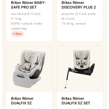
Britax Römer BABY-
Britax Römer
SAFE PRO SET
DISCOVERY PLUS 2
nou-născut (0-12 luni)
preșcolar (3-7 ani), școlar
0–13 kg
(6-12 ani)
ISOFIX / centură / isofix-
15–36 kg
centură
support-leg
i-Size
Britax Römer
Britax Römer
DUALFIX 5Z
DUALFIX 5Z SET