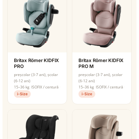
Britax Römer KIDFIX
Britax Römer KIDFIX
PRO
PRO M
preșcolar (3-7 ani), școlar
preșcolar (3-7 ani), școlar
(6-12 ani)
(6-12 ani)
15–36 kg
ISOFIX / centură
15–36 kg
ISOFIX / centură
i-Size
i-Size