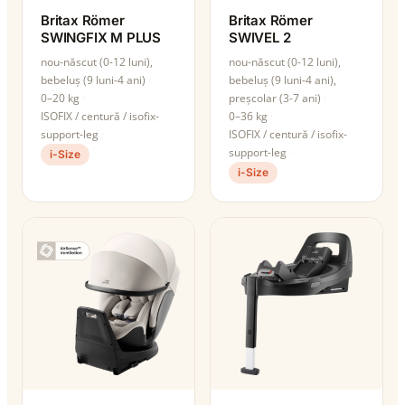
Britax Römer
Britax Römer
SWINGFIX M PLUS
SWIVEL 2
nou-născut (0-12 luni),
nou-născut (0-12 luni),
bebeluș (9 luni-4 ani)
bebeluș (9 luni-4 ani),
0–20 kg
preșcolar (3-7 ani)
ISOFIX / centură / isofix-
0–36 kg
support-leg
ISOFIX / centură / isofix-
support-leg
i-Size
i-Size