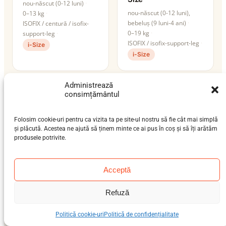
nou-născut (0-12 luni)
nou-născut (0-12 luni),
0–13 kg
bebeluș (9 luni-4 ani)
ISOFIX / centură / isofix-
0–19 kg
support-leg
ISOFIX / isofix-support-leg
i-Size
i-Size
Administrează
consimțământul
Folosim cookie-uri pentru ca vizita ta pe site-ul nostru să fie cât mai simplă
și plăcută. Acestea ne ajută să ținem minte ce ai pus în coș și să îți arătăm
produsele potrivite.
Acceptă
Cybex Sirona Gi i-
Cybex Sirona T i-
Refuză
Size
Size
nou-născut (0-12 luni),
nou-născut (0-12 luni),
Politică cookie-uri
Politică de confidențialitate
bebeluș (9 luni-4 ani)
bebeluș (9 luni-4 ani)