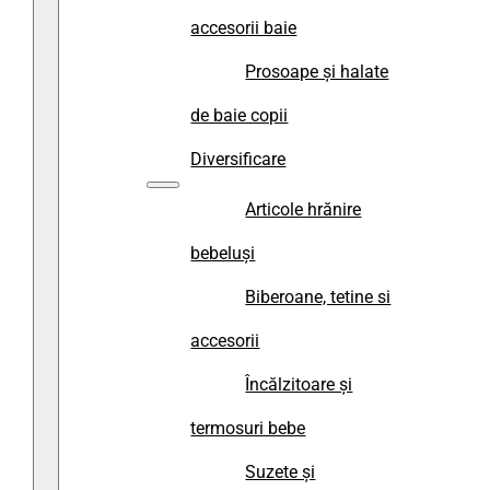
accesorii baie
Prosoape și halate
de baie copii
Diversificare
Articole hrănire
bebeluși
Biberoane, tetine si
accesorii
Încălzitoare și
termosuri bebe
Suzete și