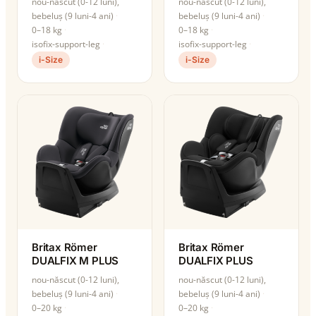
nou-născut (0-12 luni),
nou-născut (0-12 luni),
bebeluș (9 luni-4 ani)
bebeluș (9 luni-4 ani)
0–18 kg
0–18 kg
isofix-support-leg
isofix-support-leg
i-Size
i-Size
Britax Römer
Britax Römer
DUALFIX M PLUS
DUALFIX PLUS
nou-născut (0-12 luni),
nou-născut (0-12 luni),
bebeluș (9 luni-4 ani)
bebeluș (9 luni-4 ani)
0–20 kg
0–20 kg