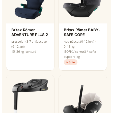
Britax Römer
Britax Römer BABY-
ADVENTURE PLUS 2
SAFE CORE
preșcolar (3-7 ani), școlar
nou-născut (0-12 luni)
(6-12 ani)
0–13 kg
15–36 kg
centură
ISOFIX / centură / isofix-
support-leg
i-Size