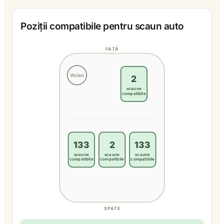
Poziții compatibile pentru scaun auto
FAȚĂ
Volan
2
scaune
compatibile
133
2
133
scaune
scaune
scaune
compatibile
compatibile
compatibile
SPATE