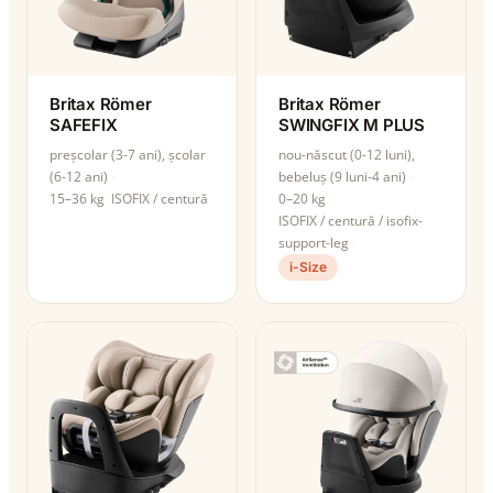
Britax Römer
Britax Römer
SAFEFIX
SWINGFIX M PLUS
preșcolar (3-7 ani), școlar
nou-născut (0-12 luni),
(6-12 ani)
bebeluș (9 luni-4 ani)
15–36 kg
ISOFIX / centură
0–20 kg
ISOFIX / centură / isofix-
support-leg
i-Size