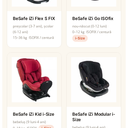
BeSafe iZi Flex S FIX
BeSafe iZi Go ISOfix
preșcolar (3-7 ani), școlar
nou-născut (0-12 luni)
(6-12 ani)
0–12 kg
ISOFIX / centură
15–36 kg
ISOFIX / centură
i-Size
BeSafe iZi Kid i-Size
BeSafe iZi Modular i-
Size
bebeluș (9 luni-4 ani)
bebeluș (9 luni-4 ani)