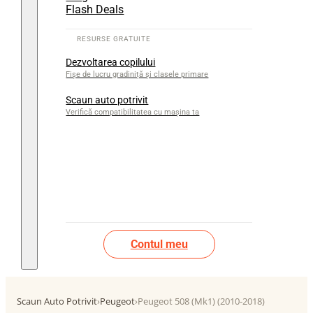
Flash Deals
Dezvoltarea copilului
Fișe de lucru gradiniță și clasele primare
Scaun auto potrivit
Verifică compatibilitatea cu mașina ta
Contul meu
Scaun Auto Potrivit
›
Peugeot
›
Peugeot 508 (Mk1) (2010-2018)