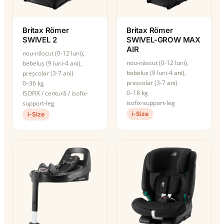
Britax Römer
Britax Römer
SWIVEL 2
SWIVEL-GROW MAX
AIR
nou-născut (0-12 luni),
nou-născut (0-12 luni),
bebeluș (9 luni-4 ani),
bebeluș (9 luni-4 ani),
preșcolar (3-7 ani)
preșcolar (3-7 ani)
0–36 kg
0–18 kg
ISOFIX / centură / isofix-
isofix-support-leg
support-leg
i-Size
i-Size