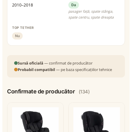
2010–2018
Da
pasager față, spate stânga,
spate centru, spate dreapta
TOP TETHER
Nu
Sursă oficială
— confirmat de producător
Probabil compatibil
— pe baza specificațiilor tehnice
Confirmate de producător
(134)