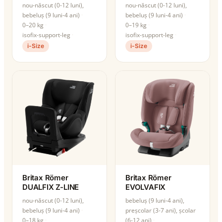
nou-născut (0-12 luni),
nou-născut (0-12 luni),
bebeluș (9 luni-4 ani)
bebeluș (9 luni-4 ani)
0–20 kg
0–19 kg
isofix-support-leg
isofix-support-leg
i-Size
i-Size
Britax Römer
Britax Römer
DUALFIX Z-LINE
EVOLVAFIX
nou-născut (0-12 luni),
bebeluș (9 luni-4 ani),
bebeluș (9 luni-4 ani)
preșcolar (3-7 ani), școlar
0–18 kg
(6-12 ani)