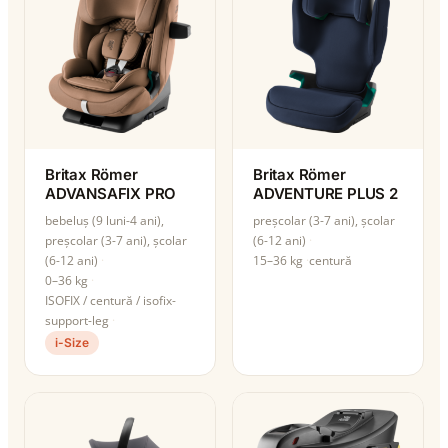
Britax Römer
Britax Römer
ADVANSAFIX PRO
ADVENTURE PLUS 2
bebeluș (9 luni-4 ani),
preșcolar (3-7 ani), școlar
preșcolar (3-7 ani), școlar
(6-12 ani)
(6-12 ani)
15–36 kg
centură
0–36 kg
ISOFIX / centură / isofix-
support-leg
i-Size