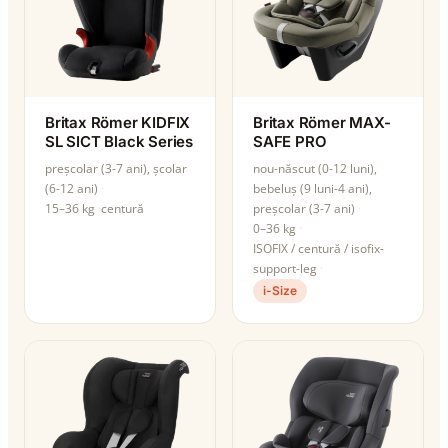
Britax Römer KIDFIX
Britax Römer MAX-
SL SICT Black Series
SAFE PRO
preșcolar (3-7 ani), școlar
nou-născut (0-12 luni),
(6-12 ani)
bebeluș (9 luni-4 ani),
15–36 kg
centură
preșcolar (3-7 ani)
0–36 kg
ISOFIX / centură / isofix-
support-leg
i-Size