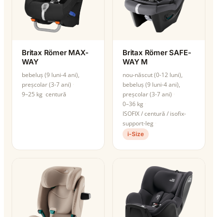
Britax Römer MAX-
Britax Römer SAFE-
WAY
WAY M
bebeluș (9 luni-4 ani),
nou-născut (0-12 luni),
preșcolar (3-7 ani)
bebeluș (9 luni-4 ani),
9–25 kg
centură
preșcolar (3-7 ani)
0–36 kg
ISOFIX / centură / isofix-
support-leg
i-Size