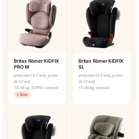
Britax Römer KIDFIX
Britax Römer KIDFIX
PRO M
SL
preșcolar (3-7 ani), școlar
preșcolar (3-7 ani), școlar
(6-12 ani)
(6-12 ani)
15–36 kg
ISOFIX / centură
15–36 kg
centură
i-Size