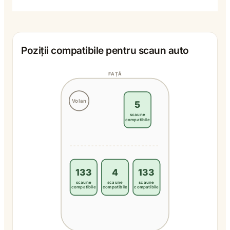
Poziții compatibile pentru scaun auto
FAȚĂ
Volan
5
scaune
compatibile
133
4
133
scaune
scaune
scaune
compatibile
compatibile
compatibile