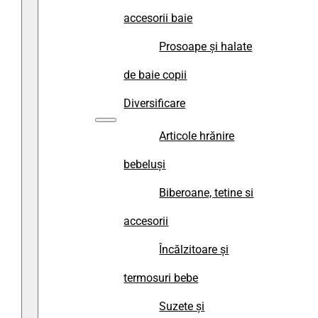
accesorii baie
Prosoape și halate
de baie copii
Diversificare
Articole hrănire
bebeluși
Biberoane, tetine si
accesorii
Încălzitoare și
termosuri bebe
Suzete și