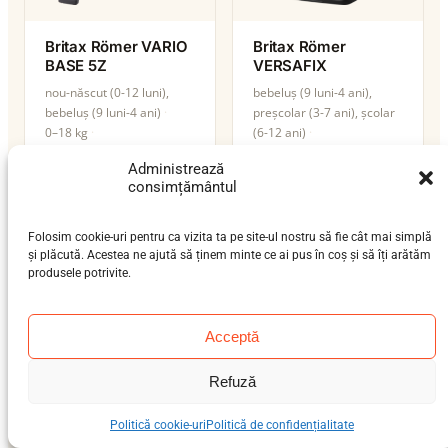
Britax Römer VARIO
Britax Römer
BASE 5Z
VERSAFIX
nou-născut (0-12 luni),
bebeluș (9 luni-4 ani),
bebeluș (9 luni-4 ani)
preșcolar (3-7 ani), școlar
0–18 kg
(6-12 ani)
isofix-support-leg
0–36 kg
Administrează
ISOFIX / centură / isofix-
i-Size
consimțământul
support-leg
i-Size
Folosim cookie-uri pentru ca vizita ta pe site-ul nostru să fie cât mai simplă
și plăcută. Acestea ne ajută să ținem minte ce ai pus în coș și să îți arătăm
produsele potrivite.
Acceptă
Refuză
Politică cookie-uri
Politică de confidențialitate