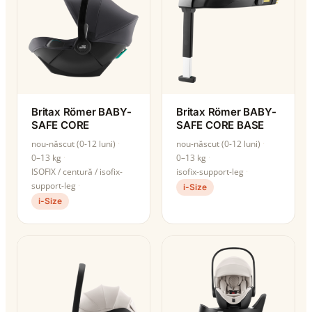
Britax Römer BABY-
Britax Römer BABY-
SAFE CORE
SAFE CORE BASE
nou-născut (0-12 luni)
nou-născut (0-12 luni)
0–13 kg
0–13 kg
ISOFIX / centură / isofix-
isofix-support-leg
support-leg
i-Size
i-Size