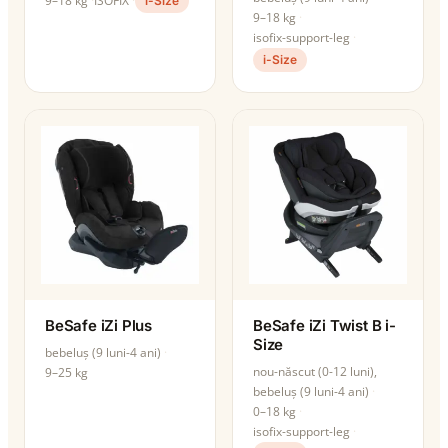
9–18 kg
ISOFIX
i-Size
9–18 kg
isofix-support-leg
i-Size
BeSafe iZi Plus
BeSafe iZi Twist B i-
Size
bebeluș (9 luni-4 ani)
nou-născut (0-12 luni),
9–25 kg
bebeluș (9 luni-4 ani)
0–18 kg
isofix-support-leg