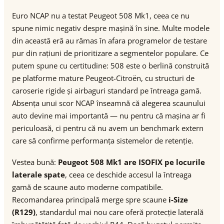
Euro NCAP nu a testat Peugeot 508 Mk1, ceea ce nu
spune nimic negativ despre mașină în sine. Multe modele
din această eră au rămas în afara programelor de testare
pur din rațiuni de prioritizare a segmentelor populare. Ce
putem spune cu certitudine: 508 este o berlină construită
pe platforme mature Peugeot-Citroën, cu structuri de
caroserie rigide și airbaguri standard pe întreaga gamă.
Absența unui scor NCAP înseamnă că alegerea scaunului
auto devine mai importantă — nu pentru că mașina ar fi
periculoasă, ci pentru că nu avem un benchmark extern
care să confirme performanța sistemelor de retenție.
Vestea bună:
Peugeot 508 Mk1 are ISOFIX pe locurile
laterale spate
, ceea ce deschide accesul la întreaga
gamă de scaune auto moderne compatibile.
Recomandarea principală merge spre scaune
i-Size
(R129)
, standardul mai nou care oferă protecție laterală