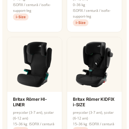
ISOFIX / centură / isofix-
0–36 kg
support-leg
ISOFIX / centură / isofix-
support-leg
i-Size
i-Size
Britax Römer HI-
Britax Römer KIDFIX
LINER
i-SIZE
preșcolar (3-7 ani), școlar
preșcolar (3-7 ani), școlar
(6-12 ani)
(6-12 ani)
15–36 kg
ISOFIX / centură
15–36 kg
ISOFIX / centură