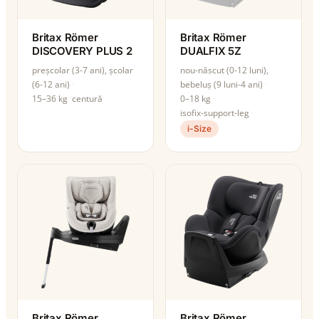
Britax Römer
Britax Römer
DISCOVERY PLUS 2
DUALFIX 5Z
preșcolar (3-7 ani), școlar
nou-născut (0-12 luni),
(6-12 ani)
bebeluș (9 luni-4 ani)
15–36 kg
centură
0–18 kg
isofix-support-leg
i-Size
Britax Römer
Britax Römer