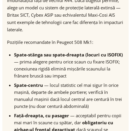
îmbunătățită față de vechiul R44. Dacă bugetul permite,
alege un model cu sistem de protecție laterală extinsă —
Britax SICT, Cybex ASIP sau echivalentul Maxi-Cosi AIS
sunt exemple de tehnologii care fac diferența în impacturi
laterale.
Pozițiile recomandate în Peugeot 508 Mk1:
Spate-stânga sau spate-dreapta (locuri cu ISOFIX)
— prima alegere pentru orice scaun cu fixare ISOFIX;
conexiunea rigidă elimină mișcările scaunului la
frânare bruscă sau impact
Spate-centru
— locul statistic cel mai sigur în orice
mașină, departe de ambele portiere; verifică în
manualul mașinii dacă locul central are centură în trei
puncte (nu doar centură abdominală)
Față-dreapta, cu pasager
— acceptabil pentru copii
mai mari în scaune cu spătar, dar
obligatoriu cu
airbag-ul frontal dezactivat
dacă scaunul se