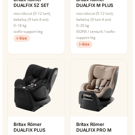
DUALFIX 5Z SET
DUALFIX M PLUS
nou-născut (0-12 luni),
nou-născut (0-12 luni),
bebeluș (9 luni-4 ani)
bebeluș (9 luni-4 ani)
0–18 kg
0–20 kg
isofix-support-leg
ISOFIX / centură / isofix-
support-leg
i-Size
i-Size
Britax Römer
Britax Römer
DUALFIX PLUS
DUALFIX PRO M