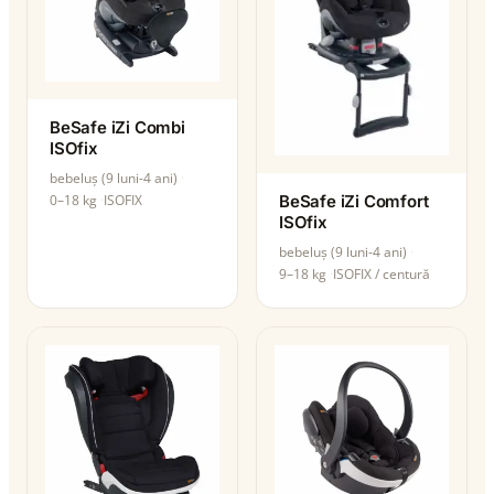
BeSafe iZi Combi
ISOfix
bebeluș (9 luni-4 ani)
0–18 kg
ISOFIX
BeSafe iZi Comfort
ISOfix
bebeluș (9 luni-4 ani)
9–18 kg
ISOFIX / centură