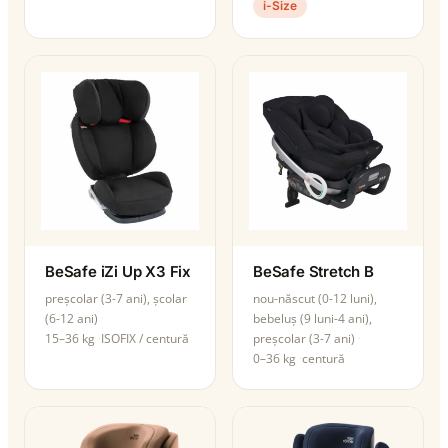
i-Size
BeSafe iZi Up X3 Fix
BeSafe Stretch B
preșcolar (3-7 ani), școlar
nou-născut (0-12 luni),
(6-12 ani)
bebeluș (9 luni-4 ani),
15–36 kg
ISOFIX / centură
preșcolar (3-7 ani)
0–36 kg
centură