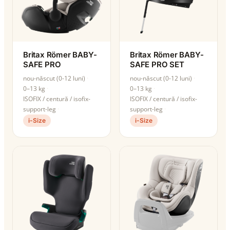
Britax Römer BABY-
Britax Römer BABY-
SAFE PRO
SAFE PRO SET
nou-născut (0-12 luni)
nou-născut (0-12 luni)
0–13 kg
0–13 kg
ISOFIX / centură / isofix-
ISOFIX / centură / isofix-
support-leg
support-leg
i-Size
i-Size