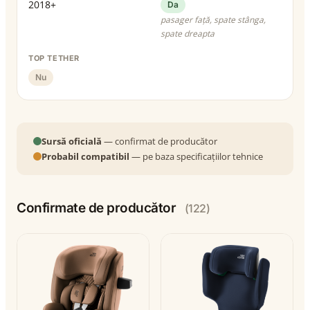
2018+
Da
pasager față, spate stânga,
spate dreapta
TOP TETHER
Nu
Sursă oficială
— confirmat de producător
Probabil compatibil
— pe baza specificațiilor tehnice
Confirmate de producător
(122)