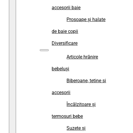
accesorii baie
Prosoape și halate
de baie copii
Diversificare
Articole hrănire
bebeluși
Biberoane, tetine si
accesorii
Încălzitoare și
termosuri bebe
Suzete și