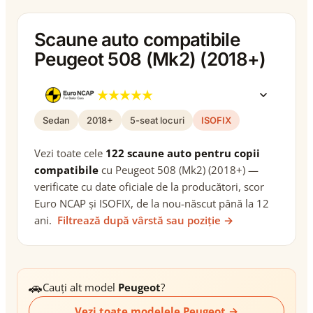
Scaune auto compatibile
Peugeot 508 (Mk2) (2018+)
Sedan
2018+
5-seat locuri
ISOFIX
Vezi toate cele
122 scaune auto pentru copii
compatibile
cu Peugeot 508 (Mk2) (2018+) —
verificate cu date oficiale de la producători, scor
Euro NCAP și ISOFIX, de la nou-născut până la 12
ani.
Filtrează după vârstă sau poziție →
🚗
Cauți alt model
Peugeot
?
Vezi toate modelele Peugeot →