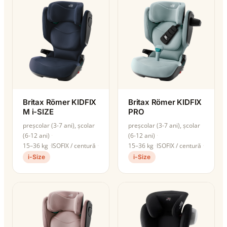
Britax Römer KIDFIX
Britax Römer KIDFIX
M i-SIZE
PRO
preșcolar (3-7 ani), școlar
preșcolar (3-7 ani), școlar
(6-12 ani)
(6-12 ani)
15–36 kg
ISOFIX / centură
15–36 kg
ISOFIX / centură
i-Size
i-Size