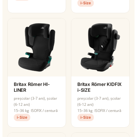
i-Size
Britax Römer HI-
Britax Römer KIDFIX
LINER
i-SIZE
preșcolar (3-7 ani), școlar
preșcolar (3-7 ani), școlar
(6-12 ani)
(6-12 ani)
15–36 kg
ISOFIX / centură
15–36 kg
ISOFIX / centură
i-Size
i-Size