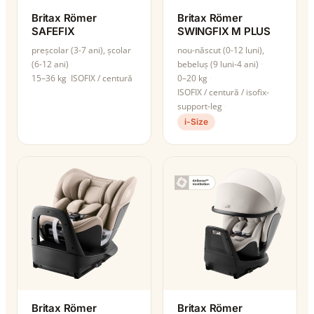
Britax Römer
Britax Römer
SAFEFIX
SWINGFIX M PLUS
preșcolar (3-7 ani), școlar
nou-născut (0-12 luni),
(6-12 ani)
bebeluș (9 luni-4 ani)
15–36 kg
ISOFIX / centură
0–20 kg
ISOFIX / centură / isofix-
support-leg
i-Size
Britax Römer
Britax Römer