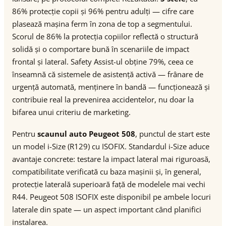
86% protecție copii și 96% pentru adulți — cifre care
plasează mașina ferm în zona de top a segmentului.
Scorul de 86% la protecția copiilor reflectă o structură
solidă și o comportare bună în scenariile de impact
frontal și lateral. Safety Assist-ul obține 79%, ceea ce
înseamnă că sistemele de asistență activă — frânare de
urgență automată, menținere în bandă — funcționează și
contribuie real la prevenirea accidentelor, nu doar la
bifarea unui criteriu de marketing.
Pentru
scaunul auto Peugeot 508
, punctul de start este
un model i-Size (R129) cu ISOFIX. Standardul i-Size aduce
avantaje concrete: testare la impact lateral mai riguroasă,
compatibilitate verificată cu baza mașinii și, în general,
protecție laterală superioară față de modelele mai vechi
R44. Peugeot 508 ISOFIX este disponibil pe ambele locuri
laterale din spate — un aspect important când planifici
instalarea.