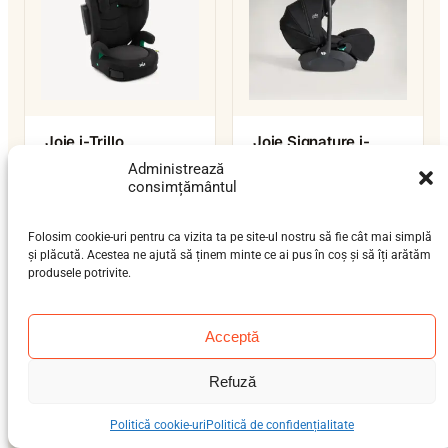
Joie i-Trillo
Joie Signature i-
Level Pro
preșcolar (3-7 ani), școlar
Administrează
consimțământul
nou-născut (0-12 luni)
(6-12 ani)
0–13 kg
15–36 kg
ISOFIX / centură
isofix-support-leg
i-Size
Folosim cookie-uri pentru ca vizita ta pe site-ul nostru să fie cât mai simplă
i-Size
și plăcută. Acestea ne ajută să ținem minte ce ai pus în coș și să îți arătăm
produsele potrivite.
Acceptă
Refuză
Politică cookie-uri
Politică de confidențialitate