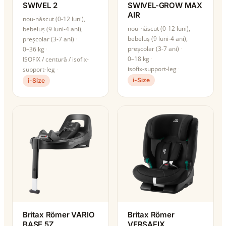
SWIVEL 2
SWIVEL-GROW MAX
AIR
nou-născut (0-12 luni),
nou-născut (0-12 luni),
bebeluș (9 luni-4 ani),
bebeluș (9 luni-4 ani),
preșcolar (3-7 ani)
preșcolar (3-7 ani)
0–36 kg
0–18 kg
ISOFIX / centură / isofix-
isofix-support-leg
support-leg
i-Size
i-Size
Britax Römer VARIO
Britax Römer
BASE 5Z
VERSAFIX