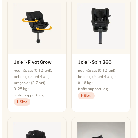
Joie i-Pivot Grow
Joie i-Spin 360
nou-născut (0-12 luni),
nou-născut (0-12 luni),
bebeluș (9 luni-4 ani),
bebeluș (9 luni-4 ani)
preșcolar (3-7 ani)
0–18 kg
0–25 kg
isofix-support-leg
isofix-support-leg
i-Size
i-Size