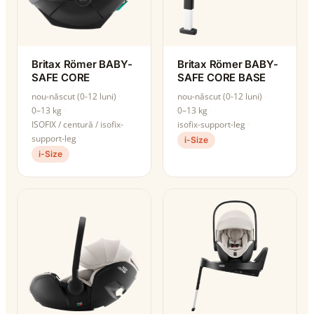
Britax Römer BABY-
Britax Römer BABY-
SAFE CORE
SAFE CORE BASE
nou-născut (0-12 luni)
nou-născut (0-12 luni)
0–13 kg
0–13 kg
ISOFIX / centură / isofix-
isofix-support-leg
support-leg
i-Size
i-Size