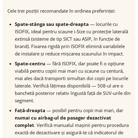
Cele trei poziții recomandate în ordinea preferinței:
Spate-stânga sau spate-dreapta
— locurile cu
ISOFIX, ideal pentru scaune i-Size cu protecție laterală
extinsă (sisteme de tip SICT sau ASIP, în funcție de
brand). Fixarea rigidă prin ISOFIX elimină variabilele
de instalare și reduce mișcarea scaunului în impact.
Spate-centru
— fără ISOFIX, dar poate fi o opțiune
viabilă pentru copiii mai mari cu scaune cu centură,
mai ales dacă transporti simultan doi copii pe locurile
laterale. Verifică lățimea disponibilă — 508-ul are o
banchetă posterior relativ îngustă față de SUV-urile din
segment.
Față-dreapta
— posibil pentru copii mai mari, dar
numai cu airbag-ul de pasager dezactivat
complet
. Verifică manualul mașinii pentru procedura
exactă de dezactivare și asigură-te că indicatorul de