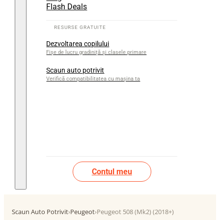
Flash Deals
Dezvoltarea copilului
Fișe de lucru gradiniță și clasele primare
Scaun auto potrivit
Verifică compatibilitatea cu mașina ta
Contul meu
Scaun Auto Potrivit
›
Peugeot
›
Peugeot 508 (Mk2) (2018+)