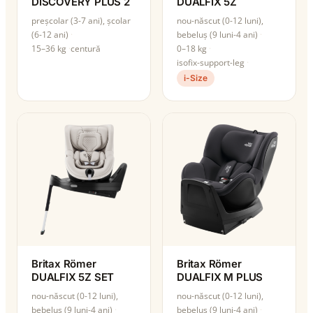
DISCOVERY PLUS 2
DUALFIX 5Z
preșcolar (3-7 ani), școlar
nou-născut (0-12 luni),
(6-12 ani)
bebeluș (9 luni-4 ani)
15–36 kg
centură
0–18 kg
isofix-support-leg
i-Size
Britax Römer
Britax Römer
DUALFIX 5Z SET
DUALFIX M PLUS
nou-născut (0-12 luni),
nou-născut (0-12 luni),
bebeluș (9 luni-4 ani)
bebeluș (9 luni-4 ani)