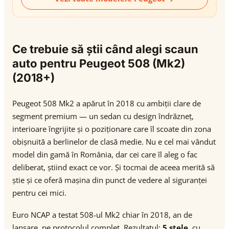
Ce trebuie să știi când alegi scaun
auto pentru Peugeot 508 (Mk2)
(2018+)
Peugeot 508 Mk2 a apărut în 2018 cu ambiții clare de
segment premium — un sedan cu design îndrăzneț,
interioare îngrijite și o poziționare care îl scoate din zona
obișnuită a berlinelor de clasă medie. Nu e cel mai vândut
model din gamă în România, dar cei care îl aleg o fac
deliberat, știind exact ce vor. Și tocmai de aceea merită să
știe și ce oferă mașina din punct de vedere al siguranței
pentru cei mici.
Euro NCAP a testat 508-ul Mk2 chiar în 2018, an de
lansare, pe protocolul complet. Rezultatul:
5 stele
, cu