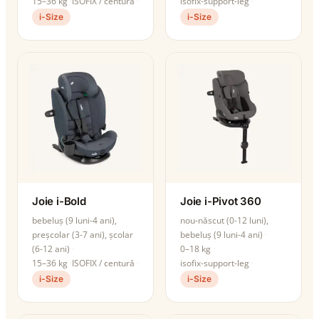
15–36 kg
ISOFIX / centură
isofix-support-leg
i-Size
i-Size
Joie i-Bold
Joie i-Pivot 360
bebeluș (9 luni-4 ani),
nou-născut (0-12 luni),
preșcolar (3-7 ani), școlar
bebeluș (9 luni-4 ani)
(6-12 ani)
0–18 kg
15–36 kg
ISOFIX / centură
isofix-support-leg
i-Size
i-Size