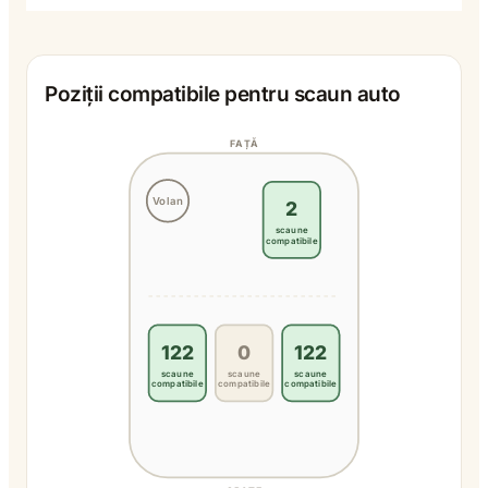
Poziții compatibile pentru scaun auto
FAȚĂ
Volan
2
scaune
compatibile
122
0
122
scaune
scaune
scaune
compatibile
compatibile
compatibile