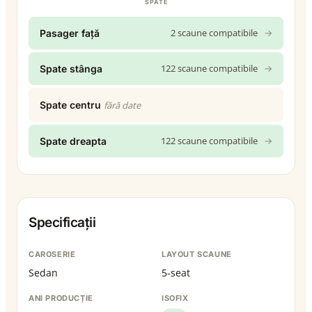
SPATE
2 scaune compatibile
→
Pasager față
122 scaune compatibile
→
Spate stânga
Spate centru
fără date
122 scaune compatibile
→
Spate dreapta
Specificații
CAROSERIE
LAYOUT SCAUNE
Sedan
5-seat
ANI PRODUCȚIE
ISOFIX