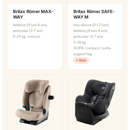
Britax Römer MAX-
Britax Römer SAFE-
WAY
WAY M
bebeluș (9 luni-4 ani),
nou-născut (0-12 luni),
preșcolar (3-7 ani)
bebeluș (9 luni-4 ani),
9–25 kg
centură
preșcolar (3-7 ani)
0–36 kg
ISOFIX / centură / isofix-
support-leg
i-Size