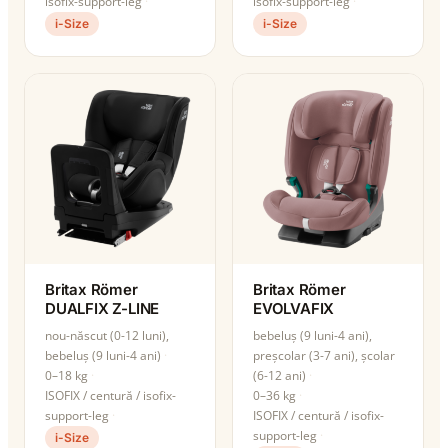
isofix-support-leg
isofix-support-leg
i-Size
i-Size
Britax Römer
Britax Römer
DUALFIX Z-LINE
EVOLVAFIX
nou-născut (0-12 luni),
bebeluș (9 luni-4 ani),
bebeluș (9 luni-4 ani)
preșcolar (3-7 ani), școlar
0–18 kg
(6-12 ani)
ISOFIX / centură / isofix-
0–36 kg
support-leg
ISOFIX / centură / isofix-
support-leg
i-Size