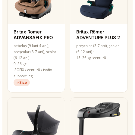
Britax Römer
Britax Römer
ADVANSAFIX PRO
ADVENTURE PLUS 2
bebeluș (9 luni-4 ani),
preșcolar (3-7 ani), școlar
preșcolar (3-7 ani), școlar
(6-12 ani)
(6-12 ani)
15–36 kg
centură
0–36 kg
ISOFIX / centură / isofix-
support-leg
i-Size