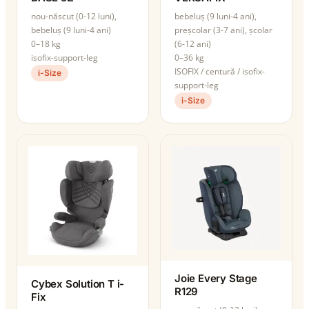
nou-născut (0-12 luni),
bebeluș (9 luni-4 ani),
bebeluș (9 luni-4 ani)
preșcolar (3-7 ani), școlar
0–18 kg
(6-12 ani)
isofix-support-leg
0–36 kg
ISOFIX / centură / isofix-
i-Size
support-leg
i-Size
Joie Every Stage
Cybex Solution T i-
R129
Fix