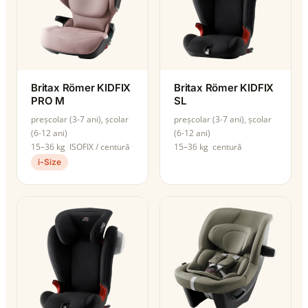
Britax Römer KIDFIX
Britax Römer KIDFIX
PRO M
SL
preșcolar (3-7 ani), școlar
preșcolar (3-7 ani), școlar
(6-12 ani)
(6-12 ani)
15–36 kg
ISOFIX / centură
15–36 kg
centură
i-Size