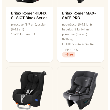
Britax Römer KIDFIX
Britax Römer MAX-
SL SICT Black Series
SAFE PRO
preșcolar (3-7 ani), școlar
nou-născut (0-12 luni),
(6-12 ani)
bebeluș (9 luni-4 ani),
15–36 kg
centură
preșcolar (3-7 ani)
0–36 kg
ISOFIX / centură / isofix-
support-leg
i-Size