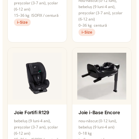
nou-născut (0-12 luni),
preșcolar (3-7 ani), școlar
bebeluș (9 luni-4 ani),
(6-12 ani)
preșcolar (3-7 ani), școlar
15–36 kg
ISOFIX / centură
(6-12 ani)
i-Size
0–36 kg
centură
i-Size
Joie Fortifi R129
Joie i-Base Encore
bebeluș (9 luni-4 ani),
nou-născut (0-12 luni),
preșcolar (3-7 ani), școlar
bebeluș (9 luni-4 ani)
(6-12 ani)
0–18 kg