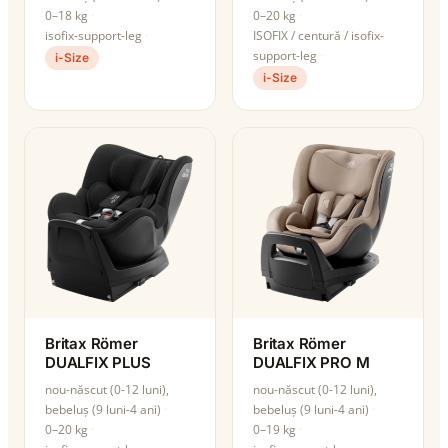
0–18 kg
0–20 kg
isofix-support-leg
ISOFIX / centură / isofix-
support-leg
i-Size
i-Size
Britax Römer
Britax Römer
DUALFIX PLUS
DUALFIX PRO M
nou-născut (0-12 luni),
nou-născut (0-12 luni),
bebeluș (9 luni-4 ani)
bebeluș (9 luni-4 ani)
0–20 kg
0–19 kg