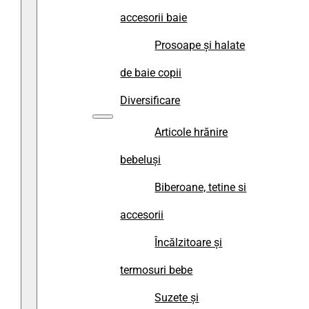
accesorii baie
Prosoape și halate
de baie copii
Diversificare
Articole hrănire
bebeluși
Biberoane, tetine si
accesorii
Încălzitoare și
termosuri bebe
Suzete și