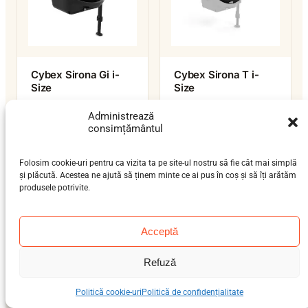
Cybex Sirona Gi i-
Cybex Sirona T i-
Size
Size
nou-născut (0-12 luni),
nou-născut (0-12 luni),
Administrează
bebeluș (9 luni-4 ani)
bebeluș (9 luni-4 ani)
consimțământul
0–19 kg
0–19 kg
ISOFIX / isofix-support-leg
ISOFIX / isofix-support-leg
i-Size
i-Size
Folosim cookie-uri pentru ca vizita ta pe site-ul nostru să fie cât mai simplă
și plăcută. Acestea ne ajută să ținem minte ce ai pus în coș și să îți arătăm
produsele potrivite.
Acceptă
Refuză
Politică cookie-uri
Politică de confidențialitate