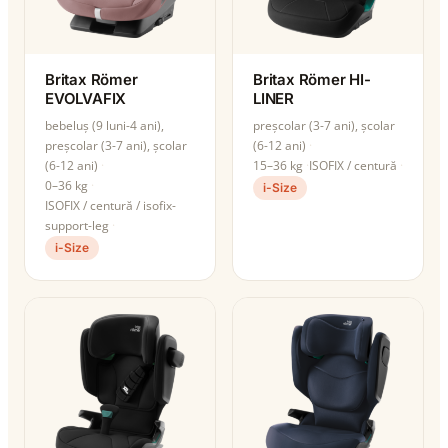
Britax Römer
Britax Römer HI-
EVOLVAFIX
LINER
bebeluș (9 luni-4 ani),
preșcolar (3-7 ani), școlar
preșcolar (3-7 ani), școlar
(6-12 ani)
(6-12 ani)
15–36 kg
ISOFIX / centură
0–36 kg
i-Size
ISOFIX / centură / isofix-
support-leg
i-Size