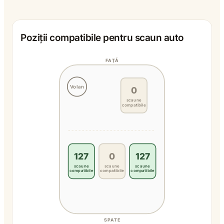
Poziții compatibile pentru scaun auto
FAȚĂ
Volan
0
scaune
compatibile
127
0
127
scaune
scaune
scaune
compatibile
compatibile
compatibile
SPATE