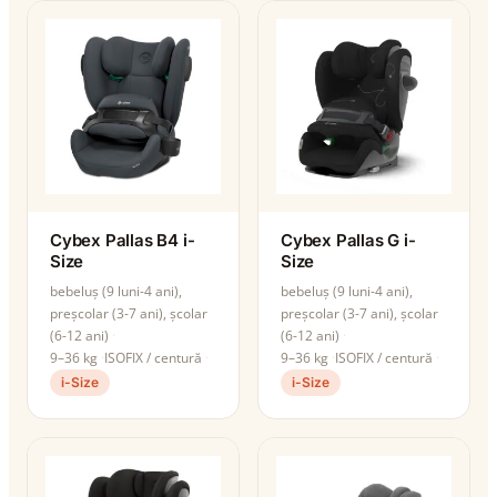
Cybex Pallas B4 i-
Cybex Pallas G i-
Size
Size
bebeluș (9 luni-4 ani),
bebeluș (9 luni-4 ani),
preșcolar (3-7 ani), școlar
preșcolar (3-7 ani), școlar
(6-12 ani)
(6-12 ani)
9–36 kg
ISOFIX / centură
9–36 kg
ISOFIX / centură
i-Size
i-Size