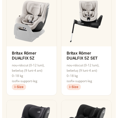
Britax Römer
Britax Römer
DUALFIX 5Z
DUALFIX 5Z SET
nou-născut (0-12 luni),
nou-născut (0-12 luni),
bebeluș (9 luni-4 ani)
bebeluș (9 luni-4 ani)
0–18 kg
0–18 kg
isofix-support-leg
isofix-support-leg
i-Size
i-Size