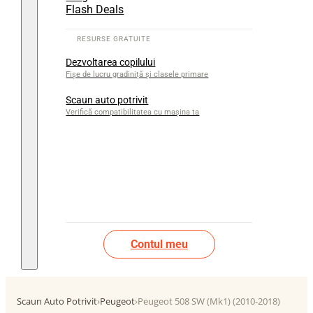
Flash Deals
Dezvoltarea copilului
Fișe de lucru gradiniță și clasele primare
Scaun auto potrivit
Verifică compatibilitatea cu mașina ta
Contul meu
Scaun Auto Potrivit
›
Peugeot
›
Peugeot 508 SW (Mk1) (2010-2018)