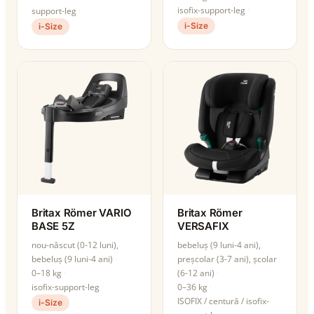
isofix-support-leg
support-leg
i-Size
i-Size
Britax Römer VARIO
Britax Römer
BASE 5Z
VERSAFIX
nou-născut (0-12 luni),
bebeluș (9 luni-4 ani),
bebeluș (9 luni-4 ani)
preșcolar (3-7 ani), școlar
0–18 kg
(6-12 ani)
isofix-support-leg
0–36 kg
ISOFIX / centură / isofix-
i-Size