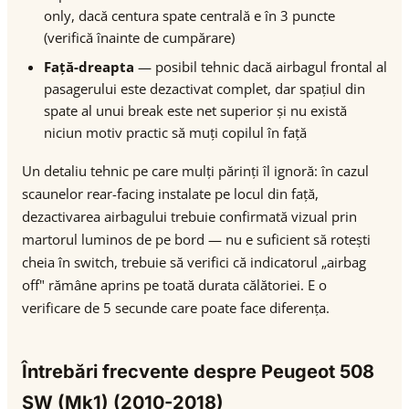
only, dacă centura spate centrală e în 3 puncte
(verifică înainte de cumpărare)
Față-dreapta
— posibil tehnic dacă airbagul frontal al
pasagerului este dezactivat complet, dar spațiul din
spate al unui break este net superior și nu există
niciun motiv practic să muți copilul în față
Un detaliu tehnic pe care mulți părinți îl ignoră: în cazul
scaunelor rear-facing instalate pe locul din față,
dezactivarea airbagului trebuie confirmată vizual prin
martorul luminos de pe bord — nu e suficient să rotești
cheia în switch, trebuie să verifici că indicatorul „airbag
off" rămâne aprins pe toată durata călătoriei. E o
verificare de 5 secunde care poate face diferența.
Întrebări frecvente despre Peugeot 508
SW (Mk1) (2010-2018)