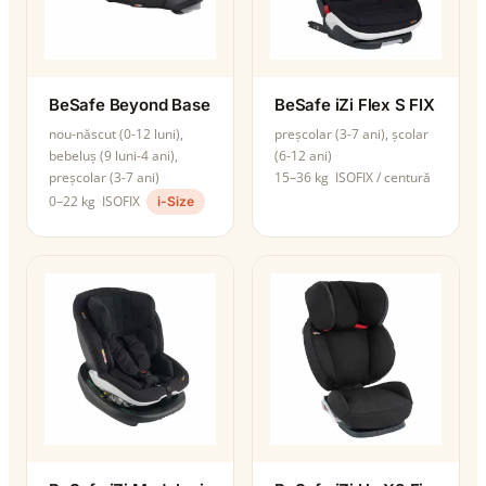
BeSafe Beyond Base
BeSafe iZi Flex S FIX
nou-născut (0-12 luni),
preșcolar (3-7 ani), școlar
bebeluș (9 luni-4 ani),
(6-12 ani)
preșcolar (3-7 ani)
15–36 kg
ISOFIX / centură
0–22 kg
ISOFIX
i-Size