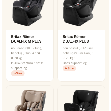
Britax Römer
Britax Römer
DUALFIX M PLUS
DUALFIX PLUS
nou-născut (0-12 luni),
nou-născut (0-12 luni),
bebeluș (9 luni-4 ani)
bebeluș (9 luni-4 ani)
0–20 kg
0–20 kg
ISOFIX / centură / isofix-
isofix-support-leg
support-leg
i-Size
i-Size