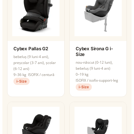
Cybex Pallas G2
Cybex Sirona G i-
Size
bebeluș (9 luni-4 ani),
nou-născut (0-12 luni),
preșcolar (3-7 ani), școlar
bebeluș (9 luni-4 ani)
(6-12 ani)
0–19 kg
9–36 kg
ISOFIX / centură
ISOFIX / isofix-support-leg
i-Size
i-Size