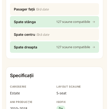
Pasager față
fără date
127 scaune compatibile
→
Spate stânga
Spate centru
fără date
127 scaune compatibile
→
Spate dreapta
Specificații
CAROSERIE
LAYOUT SCAUNE
Estate
5-seat
ANI PRODUCȚIE
ISOFIX
2010–2018
Da