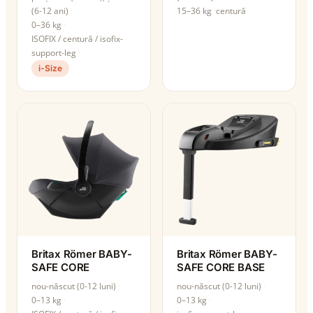
(6-12 ani)
15–36 kg
centură
0–36 kg
ISOFIX / centură / isofix-
support-leg
i-Size
Britax Römer BABY-
Britax Römer BABY-
SAFE CORE
SAFE CORE BASE
nou-născut (0-12 luni)
nou-născut (0-12 luni)
0–13 kg
0–13 kg