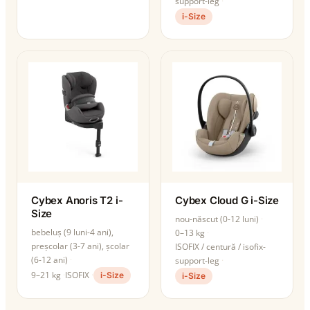
support-leg
i-Size
Cybex Anoris T2 i-
Cybex Cloud G i-Size
Size
nou-născut (0-12 luni)
bebeluș (9 luni-4 ani),
0–13 kg
preșcolar (3-7 ani), școlar
ISOFIX / centură / isofix-
(6-12 ani)
support-leg
9–21 kg
ISOFIX
i-Size
i-Size