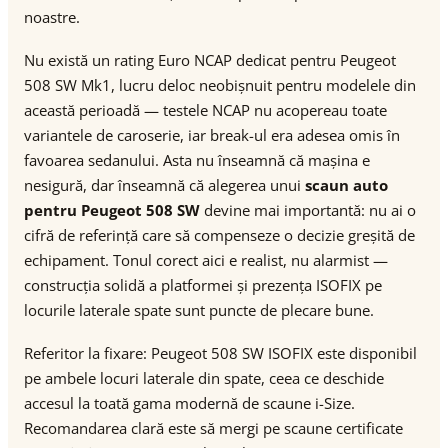
noastre.
Nu există un rating Euro NCAP dedicat pentru Peugeot
508 SW Mk1, lucru deloc neobișnuit pentru modelele din
această perioadă — testele NCAP nu acopereau toate
variantele de caroserie, iar break-ul era adesea omis în
favoarea sedanului. Asta nu înseamnă că mașina e
nesigură, dar înseamnă că alegerea unui
scaun auto
pentru Peugeot 508 SW
devine mai importantă: nu ai o
cifră de referință care să compenseze o decizie greșită de
echipament. Tonul corect aici e realist, nu alarmist —
construcția solidă a platformei și prezența ISOFIX pe
locurile laterale spate sunt puncte de plecare bune.
Referitor la fixare: Peugeot 508 SW ISOFIX este disponibil
pe ambele locuri laterale din spate, ceea ce deschide
accesul la toată gama modernă de scaune i-Size.
Recomandarea clară este să mergi pe scaune certificate