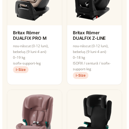
Britax Römer
Britax Römer
DUALFIX PRO M
DUALFIX Z-LINE
nou-născut (0-12 luni),
nou-născut (0-12 luni),
bebeluș (9 luni-4 ani)
bebeluș (9 luni-4 ani)
0–19 kg
0–18 kg
isofix-support-leg
ISOFIX / centură / isofix-
support-leg
i-Size
i-Size