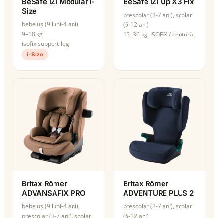
BeSafe iZi Modular i-
BeSafe iZi Up X3 Fix
Size
preșcolar (3-7 ani), școlar
bebeluș (9 luni-4 ani)
(6-12 ani)
9–18 kg
15–36 kg
ISOFIX / centură
isofix-support-leg
i-Size
Britax Römer
Britax Römer
ADVANSAFIX PRO
ADVENTURE PLUS 2
bebeluș (9 luni-4 ani),
preșcolar (3-7 ani), școlar
preșcolar (3-7 ani), școlar
(6-12 ani)