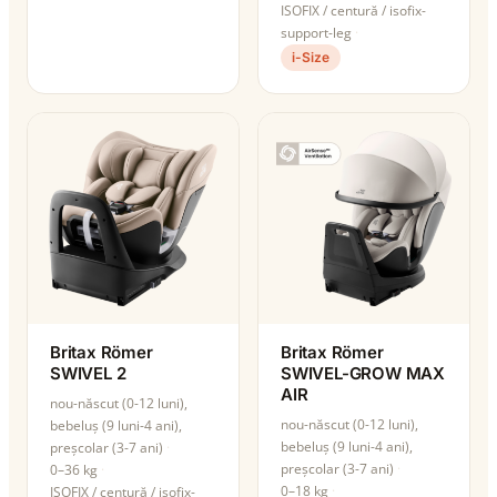
ISOFIX / centură / isofix-
support-leg
i-Size
Britax Römer
Britax Römer
SWIVEL 2
SWIVEL-GROW MAX
AIR
nou-născut (0-12 luni),
nou-născut (0-12 luni),
bebeluș (9 luni-4 ani),
bebeluș (9 luni-4 ani),
preșcolar (3-7 ani)
preșcolar (3-7 ani)
0–36 kg
0–18 kg
ISOFIX / centură / isofix-