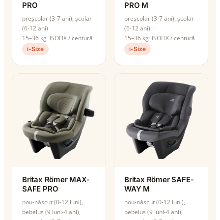
PRO
PRO M
preșcolar (3-7 ani), școlar
preșcolar (3-7 ani), școlar
(6-12 ani)
(6-12 ani)
15–36 kg
ISOFIX / centură
15–36 kg
ISOFIX / centură
i-Size
i-Size
Britax Römer MAX-
Britax Römer SAFE-
SAFE PRO
WAY M
nou-născut (0-12 luni),
nou-născut (0-12 luni),
bebeluș (9 luni-4 ani),
bebeluș (9 luni-4 ani),