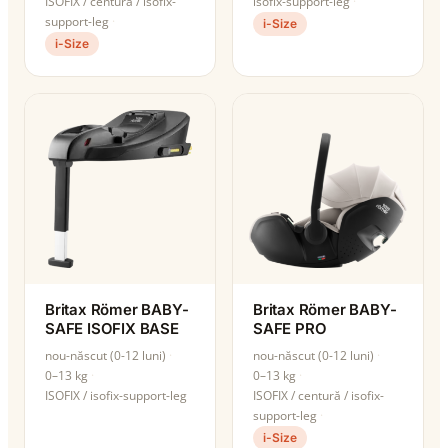
ISOFIX / centură / isofix-
isofix-support-leg
support-leg
i-Size
i-Size
Britax Römer BABY-
Britax Römer BABY-
SAFE ISOFIX BASE
SAFE PRO
nou-născut (0-12 luni)
nou-născut (0-12 luni)
0–13 kg
0–13 kg
ISOFIX / isofix-support-leg
ISOFIX / centură / isofix-
support-leg
i-Size