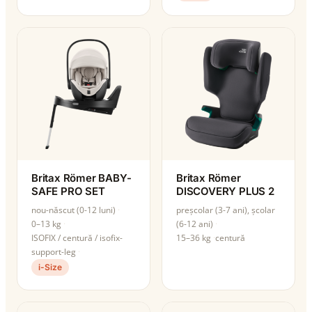
Britax Römer BABY-
Britax Römer
SAFE PRO SET
DISCOVERY PLUS 2
nou-născut (0-12 luni)
preșcolar (3-7 ani), școlar
0–13 kg
(6-12 ani)
ISOFIX / centură / isofix-
15–36 kg
centură
support-leg
i-Size