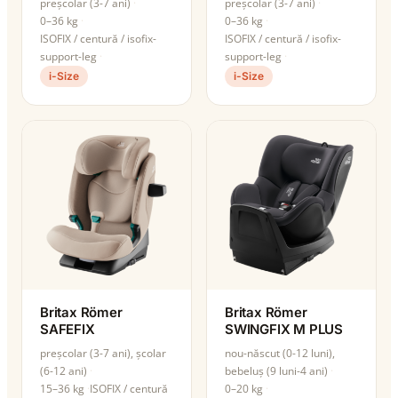
preșcolar (3-7 ani)
preșcolar (3-7 ani)
0–36 kg
0–36 kg
ISOFIX / centură / isofix-
ISOFIX / centură / isofix-
support-leg
support-leg
i-Size
i-Size
Britax Römer
Britax Römer
SAFEFIX
SWINGFIX M PLUS
preșcolar (3-7 ani), școlar
nou-născut (0-12 luni),
(6-12 ani)
bebeluș (9 luni-4 ani)
15–36 kg
ISOFIX / centură
0–20 kg