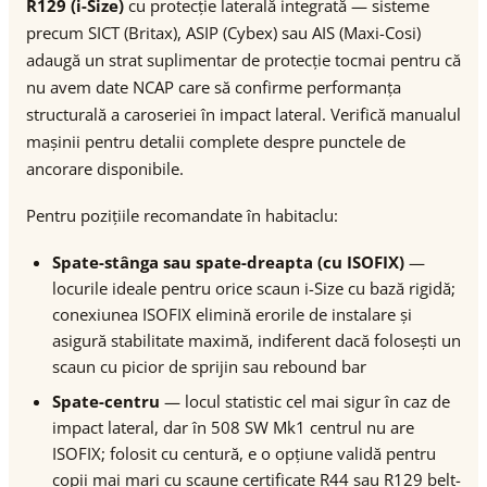
R129 (i-Size)
cu protecție laterală integrată — sisteme
precum SICT (Britax), ASIP (Cybex) sau AIS (Maxi-Cosi)
adaugă un strat suplimentar de protecție tocmai pentru că
nu avem date NCAP care să confirme performanța
structurală a caroseriei în impact lateral. Verifică manualul
mașinii pentru detalii complete despre punctele de
ancorare disponibile.
Pentru pozițiile recomandate în habitaclu:
Spate-stânga sau spate-dreapta (cu ISOFIX)
—
locurile ideale pentru orice scaun i-Size cu bază rigidă;
conexiunea ISOFIX elimină erorile de instalare și
asigură stabilitate maximă, indiferent dacă folosești un
scaun cu picior de sprijin sau rebound bar
Spate-centru
— locul statistic cel mai sigur în caz de
impact lateral, dar în 508 SW Mk1 centrul nu are
ISOFIX; folosit cu centură, e o opțiune validă pentru
copii mai mari cu scaune certificate R44 sau R129 belt-