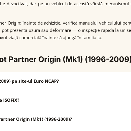
l e dezactivat, dar pe un vehicul de această vârstă mecanismul de
er Origin: înainte de achiziție, verifică manualul vehiculului pe
 pot prezenta uzură sau deformare — o inspecție rapidă la un serv
avut viață comercială înainte să ajungă în familia ta.
ot Partner Origin (Mk1) (1996-2009
2009) pe site-ul Euro NCAP?
e ISOFIX?
rtner Origin (Mk1) (1996-2009)?