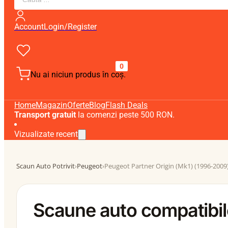
search
Account
Login/Register
0
Nu ai niciun produs în coș.
Home
Magazin
Oferte
Blog
Flash Deals
Transport gratuit
la comenzi peste 500 RON.
Vizualizate recent
Scaun Auto Potrivit
›
Peugeot
›
Peugeot Partner Origin (Mk1) (1996-2009
Scaune auto compatibil