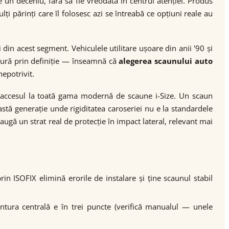
 un deceniu, fără să fie vreodată în centrul atenției. Produs
i părinți care îl folosesc azi se întreabă ce opțiuni reale au
in acest segment. Vehiculele utilitare ușoare din anii '90 și
gură prin definiție — înseamnă că
alegerea scaunului auto
epotrivit.
 accesul la toată gama modernă de scaune i-Size. Un scaun
astă generație unde rigiditatea caroseriei nu e la standardele
augă un strat real de protecție în impact lateral, relevant mai
in ISOFIX elimină erorile de instalare și ține scaunul stabil
ntura centrală e în trei puncte (verifică manualul — unele