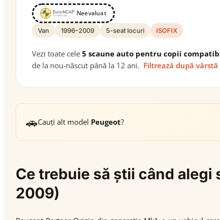
Neevaluat
Van
1996–2009
5-seat locuri
ISOFIX
Vezi toate cele
5 scaune auto pentru copii compatib
de la nou-născut până la 12 ani.
Filtrează după vârstă
🚗
Cauți alt model
Peugeot
?
Ce trebuie să știi când aleg
2009)