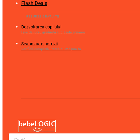
Flash Deals
Dezvoltarea copilului
Fișe de lucru gradiniță și clasele primare
Scaun auto potrivit
Verifică compatibilitatea cu mașina ta
Products