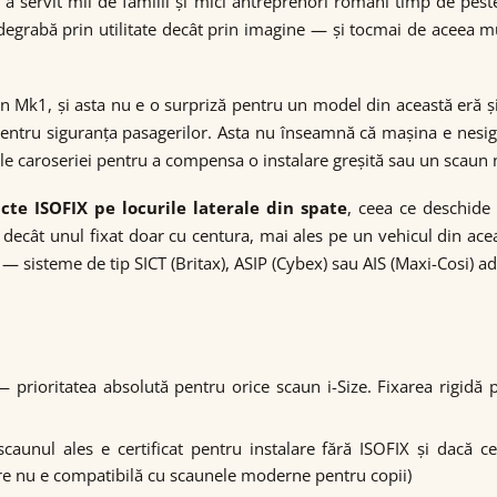
 servit mii de familii și mici antreprenori români timp de peste
grabă prin utilitate decât prin imagine — și tocmai de aceea mulț
Mk1, și asta nu e o surpriză pentru un model din această eră și d
pentru siguranța pasagerilor. Asta nu înseamnă că mașina e nesi
ale caroseriei pentru a compensa o instalare greșită sau un scaun n
cte ISOFIX pe locurile laterale din spate
, ceea ce deschide
 decât unul fixat doar cu centura, mai ales pe un vehicul din ace
 sisteme de tip SICT (Britax), ASIP (Cybex) sau AIS (Maxi-Cosi) ad
 prioritatea absolută pentru orice scaun i-Size. Fixarea rigidă pr
aunul ales e certificat pentru instalare fără ISOFIX și dacă ce
re nu e compatibilă cu scaunele moderne pentru copii)