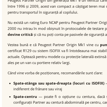
Peugeot Partner Origin din generația Mk1 e un vehicul care a
între 1996 și 2009, acest van compact a câștigat teren mai de
pentru transportul în siguranță al copilului.
Nu există un rating Euro NCAP pentru Peugeot Partner Origin 
2000 nu intrau în mod obișnuit în protocoalele de testare 
devine critică
și că nu poți conta pe pasivele de siguranță 
Vestea bună e că Peugeot Partner Origin Mk1 vine cu
pun
certificat R129 cu sistem ISOFIX va fi întotdeauna mai stabil
actuale. Optează pentru modele cu protecție laterală extinsă —
ales pe un van cu portiere relativ largi.
Când vine vorba de poziționare, recomandările sunt clare:
Spate-stânga sau spate-dreapta (locuri cu ISOFIX)
—
indiferent de frânare sau viraj
Spate-centru
— poate fi o opțiune cu centura, dacă sc
configurații Partner au centură abdominală pe centru, ca