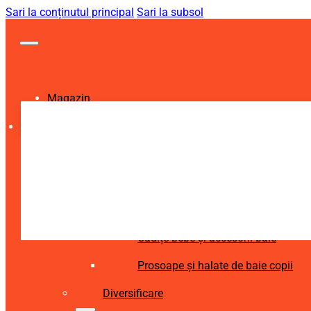
Sari la conținutul principal
Sari la subsol
Magazin
Igienă și Sănătate
Accesorii îngrijire copii
Articole igienă dentară copii
Aspiratoare nazale și accesorii
Cădițe bebe și accesorii baie
Prosoape și halate de baie copii
Diversificare