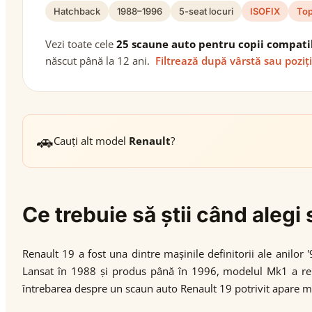
Hatchback
1988–1996
5-seat locuri
ISOFIX
Top
Vezi toate cele
25 scaune auto pentru copii compati
născut până la 12 ani.
Filtrează după vârstă sau poziț
🚗
Cauți alt model
Renault
?
Ce trebuie să știi când aleg
Renault 19 a fost una dintre mașinile definitorii ale anilor 
Lansat în 1988 și produs până în 1996, modelul Mk1 a repre
întrebarea despre un scaun auto Renault 19 potrivit apare ma