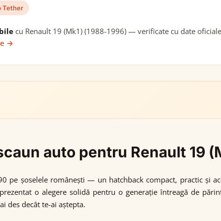
 Tether
bile
cu Renault 19 (Mk1) (1988-1996) — verificate cu date oficiale
ie →
i scaun auto pentru Renault 19 
'90 pe șoselele românești — un hatchback compact, practic și acces
zentat o alegere solidă pentru o generație întreagă de părinți. 
i des decât te-ai aștepta.