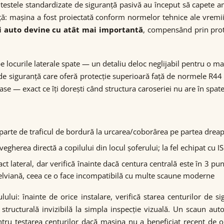
estele standardizate de siguranță pasivă au început să capete amp
ă: mașina a fost proiectată conform normelor tehnice ale vremii, 
i auto devine cu atât mai importantă
, compensând prin prot
locurile laterale spate — un detaliu deloc neglijabil pentru o ma
e siguranță care oferă protecție superioară față de normele R44 m
roase — exact ce îți dorești când structura caroseriei nu are în 
parte de traficul de bordură la urcarea/coborârea pe partea dreapt
egherea directă a copilului din locul șoferului; la fel echipat cu I
act lateral, dar verifică înainte dacă centura centrală este în 3 
pelviană, ceea ce o face incompatibilă cu multe scaune moderne
ulului: înainte de orice instalare, verifică starea centurilor d
structurală invizibilă la simpla inspecție vizuală. Un scaun aut
ntru testarea centurilor dacă mașina nu a beneficiat recent de o