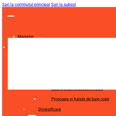
Sari la conținutul principal
Sari la subsol
Magazin
Igienă și Sănătate
Accesorii îngrijire copii
Articole igienă dentară copii
Aspiratoare nazale și accesorii
Cădițe bebe și accesorii baie
Prosoape și halate de baie copii
Diversificare