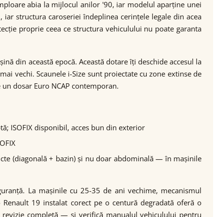
loare abia la mijlocul anilor '90, iar modelul aparține unei
iar structura caroseriei îndeplinea cerințele legale din acea
ecție proprie ceea ce structura vehiculului nu poate garanta
șină din această epocă. Această dotare îți deschide accesul la
ai vechi. Scaunele i-Size sunt proiectate cu zone extinse de
spate un dosar Euro NCAP contemporan.
ă; ISOFIX disponibil, acces bun din exterior
SOFIX
puncte (diagonală + bazin) și nu doar abdominală — în mașinile
e siguranță. La mașinile cu 25-35 de ani vechime, mecanismul
o Renault 19 instalat corect pe o centură degradată oferă o
 revizie completă — și verifică manualul vehiculului pentru