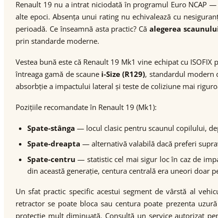
Renault 19 nu a intrat niciodată în programul Euro NCAP — t
alte epoci. Absența unui rating nu echivalează cu nesiguranț
perioadă. Ce înseamnă asta practic? Că
alegerea scaunulu
prin standarde moderne.
Vestea bună este că Renault 19 Mk1 vine echipat cu ISOFIX pe 
întreaga gamă de scaune
i-Size (R129)
, standardul modern d
absorbție a impactului lateral și teste de coliziune mai rigu
Pozițiile recomandate în Renault 19 (Mk1):
Spate-stânga
— locul clasic pentru scaunul copilului, de
Spate-dreapta
— alternativă valabilă dacă preferi suprav
Spate-centru
— statistic cel mai sigur loc în caz de imp
din această generație, centura centrală era uneori doar 
Un sfat practic specific acestui segment de vârstă al vehic
retractor se poate bloca sau centura poate prezenta uzură 
protecție mult diminuată. Consultă un service autorizat pe