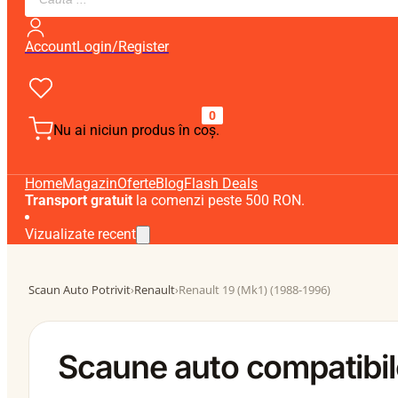
search
Account
Login/Register
0
Nu ai niciun produs în coș.
Home
Magazin
Oferte
Blog
Flash Deals
Transport gratuit
la comenzi peste 500 RON.
Vizualizate recent
Scaun Auto Potrivit
›
Renault
›
Renault 19 (Mk1) (1988-1996)
Scaune auto compatibil