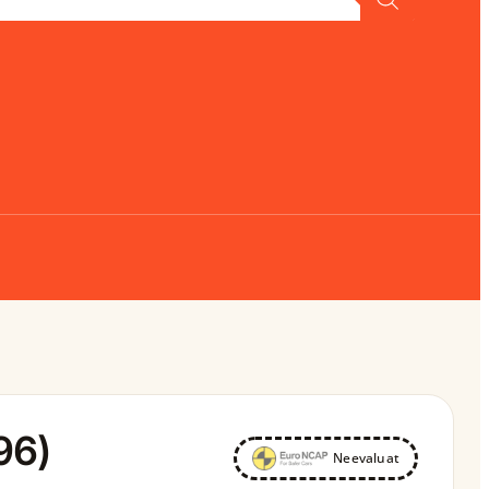
96)
Neevaluat