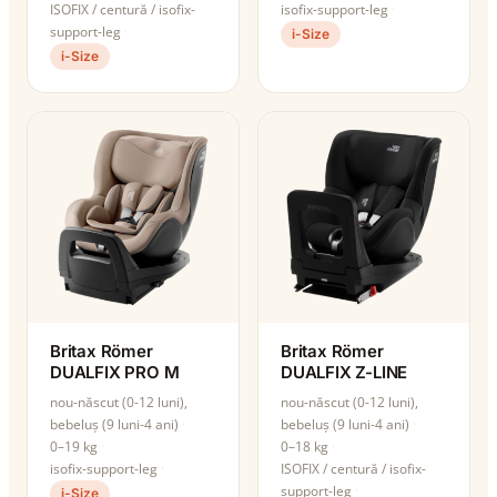
ISOFIX / centură / isofix-
isofix-support-leg
support-leg
i-Size
i-Size
Britax Römer
Britax Römer
DUALFIX PRO M
DUALFIX Z-LINE
nou-născut (0-12 luni),
nou-născut (0-12 luni),
bebeluș (9 luni-4 ani)
bebeluș (9 luni-4 ani)
0–19 kg
0–18 kg
isofix-support-leg
ISOFIX / centură / isofix-
support-leg
i-Size