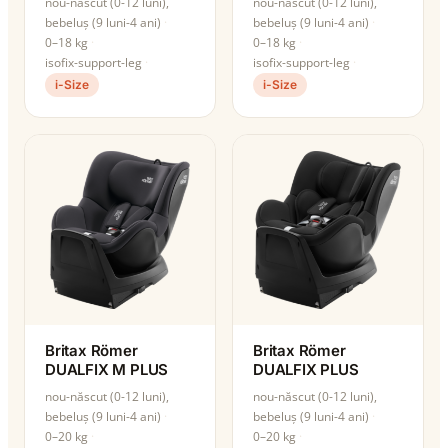
nou-născut (0-12 luni),
nou-născut (0-12 luni),
bebeluș (9 luni-4 ani)
bebeluș (9 luni-4 ani)
0–18 kg
0–18 kg
isofix-support-leg
isofix-support-leg
i-Size
i-Size
Britax Römer
Britax Römer
DUALFIX M PLUS
DUALFIX PLUS
nou-născut (0-12 luni),
nou-născut (0-12 luni),
bebeluș (9 luni-4 ani)
bebeluș (9 luni-4 ani)
0–20 kg
0–20 kg