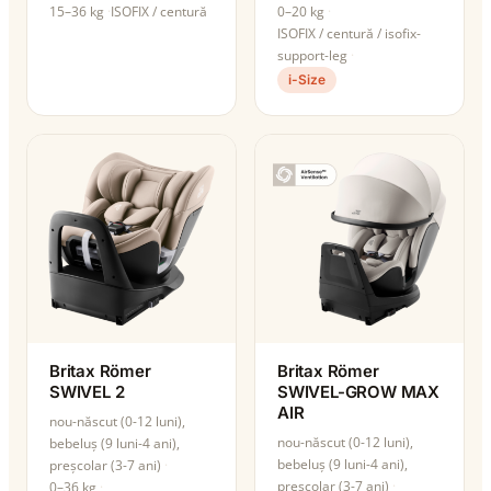
15–36 kg
ISOFIX / centură
0–20 kg
ISOFIX / centură / isofix-
support-leg
i-Size
Britax Römer
Britax Römer
SWIVEL 2
SWIVEL-GROW MAX
AIR
nou-născut (0-12 luni),
nou-născut (0-12 luni),
bebeluș (9 luni-4 ani),
bebeluș (9 luni-4 ani),
preșcolar (3-7 ani)
preșcolar (3-7 ani)
0–36 kg