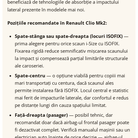
beneficiază de tehnologiile de absorbție a impactului
lateral prezente în modelele mai noi.
Pozițiile recomandate în Renault Clio Mk2:
Spate-stânga sau spate-dreapta (locuri ISOFIX)
—
prima alegere pentru orice scaun i-Size cu ISOFIX.
Fixarea rigidă reduce semnificativ mișcarea scaunului
la impact și compensează parțial limitările structurale
ale caroseriei.
Spate-centru
— o opțiune viabilă pentru copiii mai
mari transportați cu centura, dacă scaunul ales
permite instalarea fără ISOFIX. Locul central e statistic
mai ferit de impacturile laterale, dar confortul e redus
pe distanțe lungi din cauza spațiului limitat.
Față-dreapta (pasager)
— posibil tehnic, dar
recomandat doar dacă airbag-ul frontal pasager poate
fi dezactivat complet. Verifică manualul mașinii sau un
electrician auto înainte de orice decizie — airbag-ul