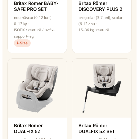
Britax Römer BABY-
Britax Römer
SAFE PRO SET
DISCOVERY PLUS 2
nou-născut (0-12 luni)
preșcolar (3-7 ani), școlar
0–13 kg
(6-12 ani)
ISOFIX / centură / isofix-
15–36 kg
centură
support-leg
i-Size
Britax Römer
Britax Römer
DUALFIX 5Z
DUALFIX 5Z SET