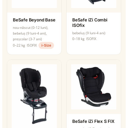
BeSafe Beyond Base
BeSafe iZi Combi
ISOfix
nou-născut (0-12 luni),
bebeluș (9 luni-4 ani)
bebeluș (9 luni-4 ani),
0–18 kg
ISOFIX
preșcolar (3-7 ani)
0–22 kg
ISOFIX
i-Size
BeSafe iZi Flex S FIX