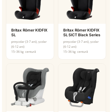
Britax Römer KIDFIX
Britax Römer KIDFIX
SL
SL SICT Black Series
preșcolar (3-7 ani), școlar
preșcolar (3-7 ani), școlar
(6-12 ani)
(6-12 ani)
15–36 kg
centură
15–36 kg
centură