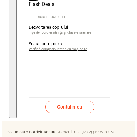
Flash Deals
Dezvoltarea copilului
Fișe de lucru gradiniță și clasele primare
Scaun auto potrivit
Verifică compatibilitatea cu mașina ta
Contul meu
Scaun Auto Potrivit
›
Renault
›
Renault Clio (Mk2) (1998-2005)