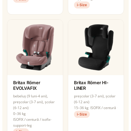
i-Size
Britax Römer
Britax Römer HI-
EVOLVAFIX
LINER
bebeluș (9 luni-4 ani),
preșcolar (3-7 ani), școlar
preșcolar (3-7 ani), școlar
(6-12 ani)
(6-12 ani)
15–36 kg
ISOFIX / centură
0–36 kg
i-Size
ISOFIX / centură / isofix-
support-leg