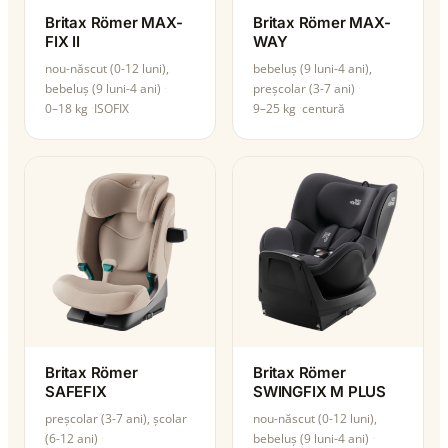
Britax Römer MAX-
Britax Römer MAX-
FIX II
WAY
nou-născut (0-12 luni),
bebeluș (9 luni-4 ani),
bebeluș (9 luni-4 ani)
preșcolar (3-7 ani)
0–18 kg
ISOFIX
9–25 kg
centură
Britax Römer
Britax Römer
SAFEFIX
SWINGFIX M PLUS
preșcolar (3-7 ani), școlar
nou-născut (0-12 luni),
(6-12 ani)
bebeluș (9 luni-4 ani)