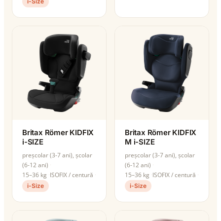
i-Size
Britax Römer KIDFIX
Britax Römer KIDFIX
i-SIZE
M i-SIZE
preșcolar (3-7 ani), școlar
preșcolar (3-7 ani), școlar
(6-12 ani)
(6-12 ani)
15–36 kg
ISOFIX / centură
15–36 kg
ISOFIX / centură
i-Size
i-Size