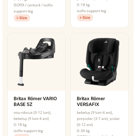
0–18 kg
ISOFIX / centură / isofix-
isofix-support-leg
support-leg
i-Size
i-Size
Britax Römer VARIO
Britax Römer
BASE 5Z
VERSAFIX
nou-născut (0-12 luni),
bebeluș (9 luni-4 ani),
bebeluș (9 luni-4 ani)
preșcolar (3-7 ani), școlar
0–18 kg
(6-12 ani)
isofix-support-leg
0–36 kg