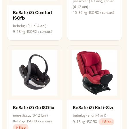
preșcolar (3-7 ani), școlar
(6-12 ani)
BeSafe iZi Comfort
15–36 kg
ISOFIX / centură
ISOfix
bebeluș (9 luni-4 ani)
9–18 kg
ISOFIX / centură
BeSafe iZi Go ISOfix
BeSafe iZi Kid i-Size
nou-născut (0-12 luni)
bebeluș (9 luni-4 ani)
0–12 kg
ISOFIX / centură
9–18 kg
ISOFIX
i-Size
i-Size