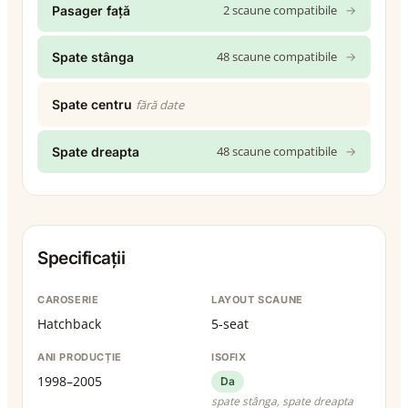
2 scaune compatibile
→
Pasager față
48 scaune compatibile
→
Spate stânga
Spate centru
fără date
48 scaune compatibile
→
Spate dreapta
Specificații
CAROSERIE
LAYOUT SCAUNE
Hatchback
5-seat
ANI PRODUCȚIE
ISOFIX
1998–2005
Da
spate stânga, spate dreapta