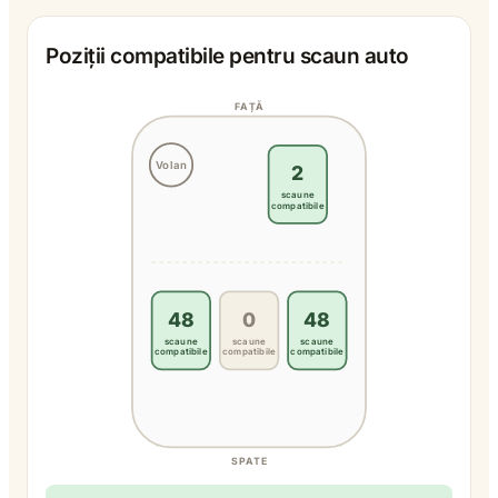
Poziții compatibile pentru scaun auto
FAȚĂ
Volan
2
scaune
compatibile
48
0
48
scaune
scaune
scaune
compatibile
compatibile
compatibile
SPATE