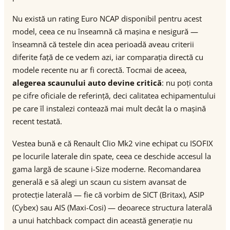
Nu există un rating Euro NCAP disponibil pentru acest
model, ceea ce nu înseamnă că mașina e nesigură —
înseamnă că testele din acea perioadă aveau criterii
diferite față de ce vedem azi, iar comparația directă cu
modele recente nu ar fi corectă. Tocmai de aceea,
alegerea scaunului auto devine critică
: nu poți conta
pe cifre oficiale de referință, deci calitatea echipamentului
pe care îl instalezi contează mai mult decât la o mașină
recent testată.
Vestea bună e că Renault Clio Mk2 vine echipat cu ISOFIX
pe locurile laterale din spate, ceea ce deschide accesul la
gama largă de scaune i-Size moderne. Recomandarea
generală e să alegi un scaun cu sistem avansat de
protecție laterală — fie că vorbim de SICT (Britax), ASIP
(Cybex) sau AIS (Maxi-Cosi) — deoarece structura laterală
a unui hatchback compact din această generație nu