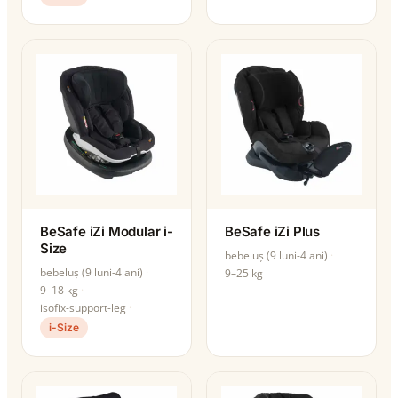
BeSafe iZi Modular i-
BeSafe iZi Plus
Size
bebeluș (9 luni-4 ani)
bebeluș (9 luni-4 ani)
9–25 kg
9–18 kg
isofix-support-leg
i-Size