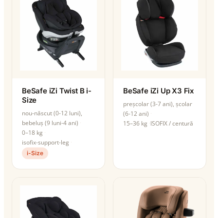
BeSafe iZi Twist B i-
BeSafe iZi Up X3 Fix
Size
preșcolar (3-7 ani), școlar
nou-născut (0-12 luni),
(6-12 ani)
bebeluș (9 luni-4 ani)
15–36 kg
ISOFIX / centură
0–18 kg
isofix-support-leg
i-Size