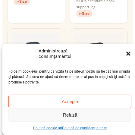
ISOFIX / centură / isofix-
i-Size
support-leg
i-Size
Administrează
consimțământul
Folosim cookie-uri pentru ca vizita ta pe site-ul nostru să fie cât mai simplă
și plăcută. Acestea ne ajută să ținem minte ce ai pus în coș și să îți arătăm
produsele potrivite.
Joie Every Stage
Joie Fortifi R129
R129
bebeluș (9 luni-4 ani),
Acceptă
nou-născut (0-12 luni),
preșcolar (3-7 ani), școlar
bebeluș (9 luni-4 ani),
(6-12 ani)
Refuză
preșcolar (3-7 ani), școlar
15–36 kg
ISOFIX / centură
(6-12 ani)
i-Size
Politică cookie-uri
Politică de confidențialitate
0–36 kg
centură