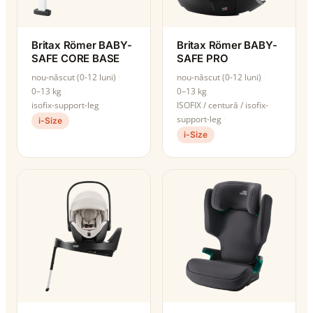
Britax Römer BABY-
Britax Römer BABY-
SAFE CORE BASE
SAFE PRO
nou-născut (0-12 luni)
nou-născut (0-12 luni)
0–13 kg
0–13 kg
isofix-support-leg
ISOFIX / centură / isofix-
support-leg
i-Size
i-Size