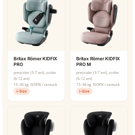
Britax Römer KIDFIX
Britax Römer KIDFIX
PRO
PRO M
preșcolar (3-7 ani), școlar
preșcolar (3-7 ani), școlar
(6-12 ani)
(6-12 ani)
15–36 kg
ISOFIX / centură
15–36 kg
ISOFIX / centură
i-Size
i-Size