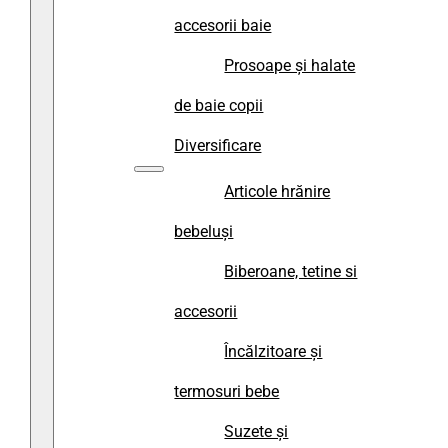
accesorii baie
Prosoape și halate
de baie copii
Diversificare
Articole hrănire
bebeluși
Biberoane, tetine si
accesorii
Încălzitoare și
termosuri bebe
Suzete și