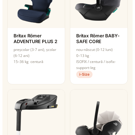
Britax Römer
Britax Römer BABY-
ADVENTURE PLUS 2
SAFE CORE
preșcolar (3-7 ani), școlar
nou-născut (0-12 luni)
(6-12 ani)
0–13 kg
15–36 kg
centură
ISOFIX / centură / isofix-
support-leg
i-Size