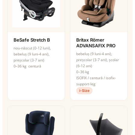
BeSafe Stretch B
Britax Römer
ADVANSAFIX PRO
nou-născut (0-12 luni),
bebeluș (9 luni-4 ani),
bebeluș (9 luni-4 ani),
preșcolar (3-7 ani), școlar
preșcolar (3-7 ani)
(6-12 ani)
0–36 kg
centură
0–36 kg
ISOFIX / centură / isofix-
support-leg
i-Size