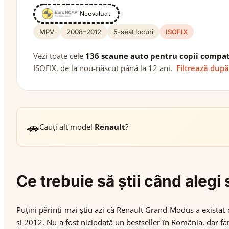
Neevaluat
MPV
2008–2012
5-seat locuri
ISOFIX
Vezi toate cele
136 scaune auto pentru copii compat
ISOFIX, de la nou-născut până la 12 ani.
Filtrează după
🚗
Cauți alt model
Renault
?
Ce trebuie să știi când ale
Puțini părinți mai știu azi că Renault Grand Modus a exista
și 2012. Nu a fost niciodată un bestseller în România, dar fami