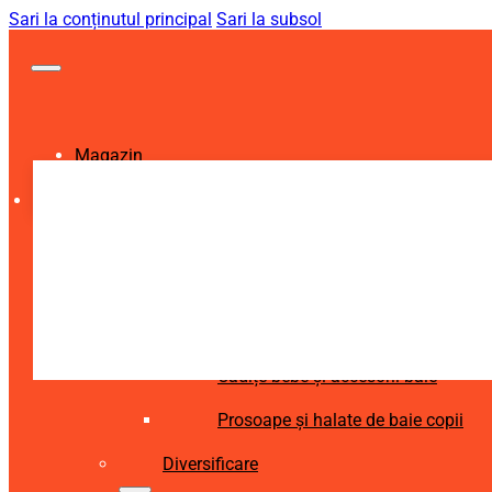
Sari la conținutul principal
Sari la subsol
Magazin
Igienă și Sănătate
Accesorii îngrijire copii
Articole igienă dentară copii
Aspiratoare nazale și accesorii
Cădițe bebe și accesorii baie
Prosoape și halate de baie copii
Diversificare