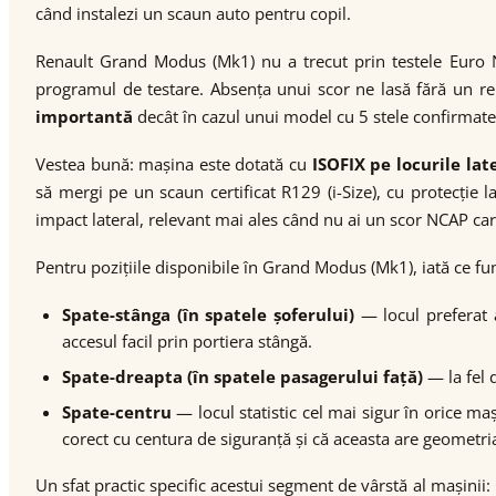
când instalezi un scaun auto pentru copil.
Renault Grand Modus (Mk1) nu a trecut prin testele Euro 
programul de testare. Absența unui scor ne lasă fără un re
importantă
decât în cazul unui model cu 5 stele confirmate.
Vestea bună: mașina este dotată cu
ISOFIX pe locurile lat
să mergi pe un scaun certificat R129 (i-Size), cu protecție 
impact lateral, relevant mai ales când nu ai un scor NCAP care
Pentru pozițiile disponibile în Grand Modus (Mk1), iată ce fu
Spate-stânga (în spatele șoferului)
— locul preferat a
accesul facil prin portiera stângă.
Spate-dreapta (în spatele pasagerului față)
— la fel d
Spate-centru
— locul statistic cel mai sigur în orice ma
corect cu centura de siguranță și că aceasta are geometri
Un sfat practic specific acestui segment de vârstă al mașini