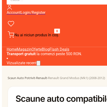
search
Account
Login/Register
0
Nu ai niciun produs în coș.
Home
Magazin
Oferte
Blog
Flash Deals
Transport gratuit
la comenzi peste 500 RON.
Vizualizate recent
Scaun Auto Potrivit
›
Renault
›
Renault Grand Modus (Mk1) (2008-2012)
Scaune auto compatibi