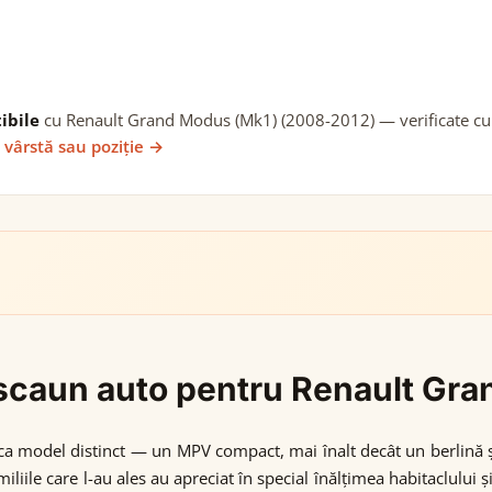
ibile
cu Renault Grand Modus (Mk1) (2008-2012) — verificate cu d
 vârstă sau poziție →
gi scaun auto pentru Renault G
t ca model distinct — un MPV compact, mai înalt decât un berlină
liile care l-au ales au apreciat în special înălțimea habitaclului 