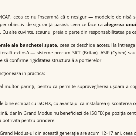
NCAP, ceea ce nu înseamnă că e nesigur — modelele de nișă sau
per obiectiv de siguranță pasivă, ceea ce face ca
alegerea unu
 Cu alte cuvinte, scaunul preia o parte din responsabilitatea pe c
erale ale banchetei spate
, ceea ce deschide accesul la întrea
laterală extinsă — sisteme precum SICT (Britax), ASIP (Cybex) sa
 să confirme rigiditatea structurală a portierelor.
ncționează în practică:
l multor părinți, pentru că permite supravegherea ușoară a copi
e bine echipat cu ISOFIX, cu avantajul că instalarea și scoaterea co
șină, dar în Grand Modus nu beneficiezi de ISOFIX pe poziția centr
a potrivită pentru prindere.
i: Grand Modus-ul din această generație are acum 12-17 ani, ceea