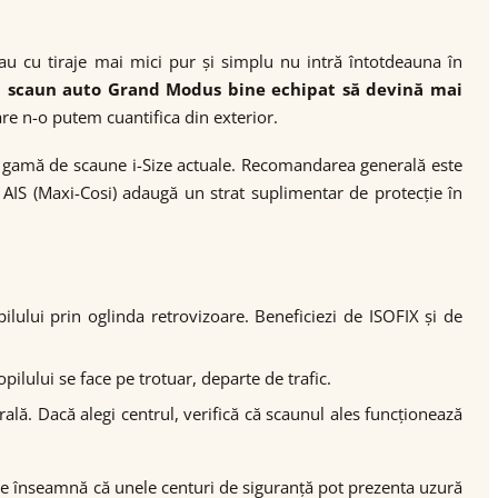
 cu tiraje mai mici pur și simplu nu intră întotdeauna în
i scaun auto Grand Modus bine echipat să devină mai
are n-o putem cuantifica din exterior.
ga gamă de scaune i-Size actuale. Recomandarea generală este
u AIS (Maxi-Cosi) adaugă un strat suplimentar de protecție în
lului prin oglinda retrovizoare. Beneficiezi de ISOFIX și de
pilului se face pe trotuar, departe de trafic.
ală. Dacă alegi centrul, verifică că scaunul ales funcționează
 ce înseamnă că unele centuri de siguranță pot prezenta uzură