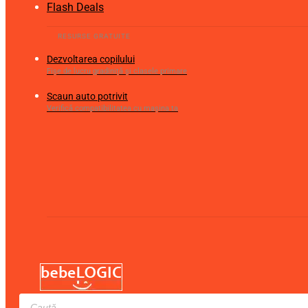
Flash Deals
Dezvoltarea copilului
Fișe de lucru gradiniță și clasele primare
Scaun auto potrivit
Verifică compatibilitatea cu mașina ta
Products