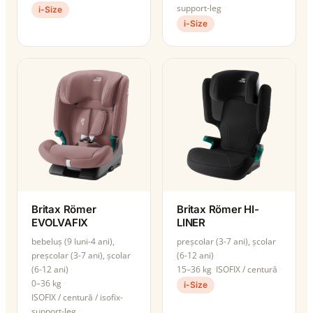
support-leg
i-Size
i-Size
Britax Römer
Britax Römer HI-
EVOLVAFIX
LINER
bebeluș (9 luni-4 ani),
preșcolar (3-7 ani), școlar
preșcolar (3-7 ani), școlar
(6-12 ani)
(6-12 ani)
15–36 kg
ISOFIX / centură
0–36 kg
i-Size
ISOFIX / centură / isofix-
support-leg