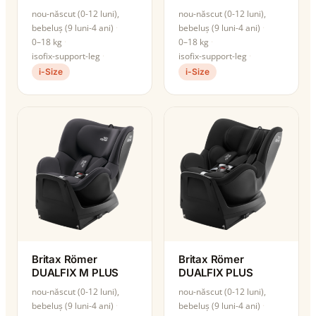
nou-născut (0-12 luni),
nou-născut (0-12 luni),
bebeluș (9 luni-4 ani)
bebeluș (9 luni-4 ani)
0–18 kg
0–18 kg
isofix-support-leg
isofix-support-leg
i-Size
i-Size
Britax Römer
Britax Römer
DUALFIX M PLUS
DUALFIX PLUS
nou-născut (0-12 luni),
nou-născut (0-12 luni),
bebeluș (9 luni-4 ani)
bebeluș (9 luni-4 ani)