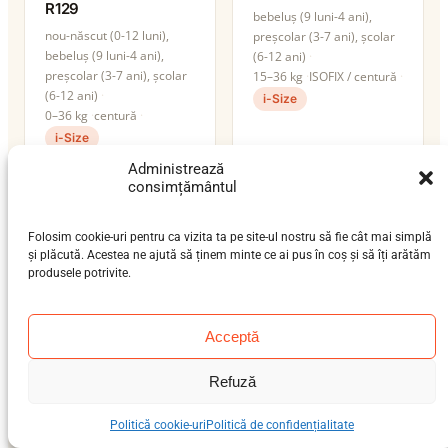
R129
bebeluș (9 luni-4 ani),
nou-născut (0-12 luni),
preșcolar (3-7 ani), școlar
bebeluș (9 luni-4 ani),
(6-12 ani)
preșcolar (3-7 ani), școlar
15–36 kg
ISOFIX / centură
(6-12 ani)
i-Size
0–36 kg
centură
i-Size
Administrează
consimțământul
Folosim cookie-uri pentru ca vizita ta pe site-ul nostru să fie cât mai simplă
și plăcută. Acestea ne ajută să ținem minte ce ai pus în coș și să îți arătăm
produsele potrivite.
Acceptă
Refuză
Joie i-Base LX 2
Joie i-Trillo
nou-născut (0-12 luni)
preșcolar (3-7 ani), școlar
Politică cookie-uri
Politică de confidențialitate
0–13 kg
(6-12 ani)