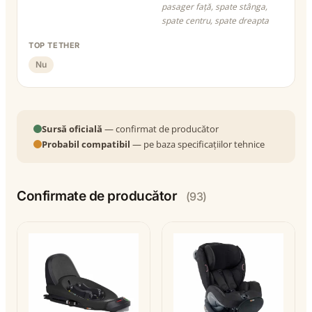
pasager față, spate stânga,
spate centru, spate dreapta
TOP TETHER
Nu
Sursă oficială
— confirmat de producător
Probabil compatibil
— pe baza specificațiilor tehnice
Confirmate de producător
(93)