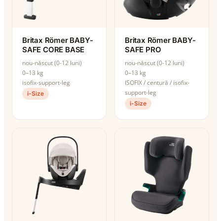
Britax Römer BABY-
Britax Römer BABY-
SAFE CORE BASE
SAFE PRO
nou-născut (0-12 luni)
nou-născut (0-12 luni)
0–13 kg
0–13 kg
isofix-support-leg
ISOFIX / centură / isofix-
support-leg
i-Size
i-Size