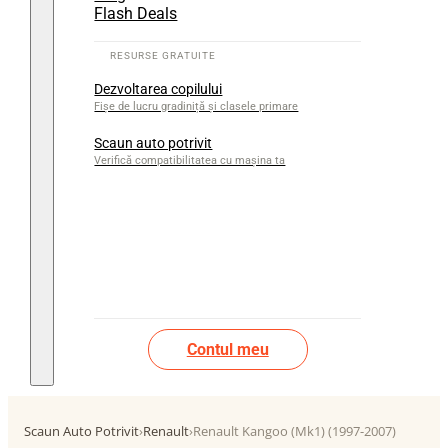
Flash Deals
Dezvoltarea copilului
Fișe de lucru gradiniță și clasele primare
Scaun auto potrivit
Verifică compatibilitatea cu mașina ta
Contul meu
Scaun Auto Potrivit
›
Renault
›
Renault Kangoo (Mk1) (1997-2007)