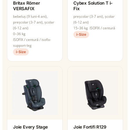
Britax Römer
Cybex Solution T i-
VERSAFIX
Fix
bebeluș (9 luni-4 ani),
preșcolar (3-7 ani), școlar
preșcolar (3-7 ani), școlar
(6-12 ani)
(6-12 ani)
15–36 kg
ISOFIX / centură
0–36 kg
i-Size
ISOFIX / centură / isofix-
support-leg
i-Size
Joie Every Stage
Joie Fortifi R129