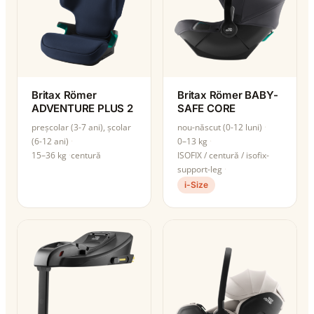
Britax Römer
Britax Römer BABY-
ADVENTURE PLUS 2
SAFE CORE
preșcolar (3-7 ani), școlar
nou-născut (0-12 luni)
(6-12 ani)
0–13 kg
15–36 kg
centură
ISOFIX / centură / isofix-
support-leg
i-Size