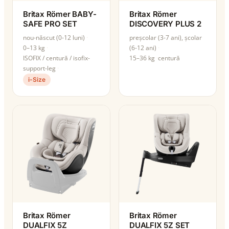
Britax Römer BABY-
Britax Römer
SAFE PRO SET
DISCOVERY PLUS 2
nou-născut (0-12 luni)
preșcolar (3-7 ani), școlar
0–13 kg
(6-12 ani)
ISOFIX / centură / isofix-
15–36 kg
centură
support-leg
i-Size
Britax Römer
Britax Römer
DUALFIX 5Z
DUALFIX 5Z SET