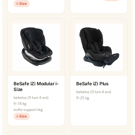
i-Size
BeSafe iZi Modular i-
BeSafe iZi Plus
Size
bebeluș (9 luni-4 ani)
bebeluș (9 luni-4 ani)
9–25 kg
9–18 kg
isofix-support-leg
i-Size