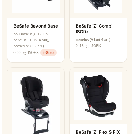
BeSafe Beyond Base
BeSafe iZi Combi
ISOfix
nou-născut (0-12 luni),
bebeluș (9 luni-4 ani)
bebeluș (9 luni-4 ani),
0–18 kg
ISOFIX
preșcolar (3-7 ani)
0–22 kg
ISOFIX
i-Size
BeSafe iZi Flex S FIX