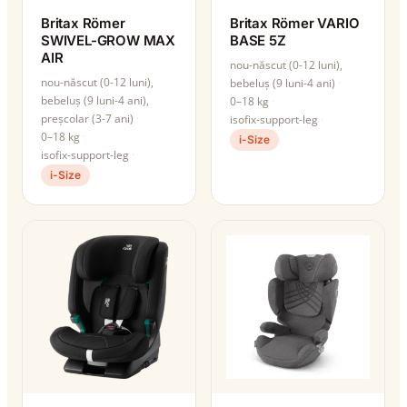
Britax Römer
Britax Römer VARIO
SWIVEL-GROW MAX
BASE 5Z
AIR
nou-născut (0-12 luni),
nou-născut (0-12 luni),
bebeluș (9 luni-4 ani)
bebeluș (9 luni-4 ani),
0–18 kg
preșcolar (3-7 ani)
isofix-support-leg
0–18 kg
i-Size
isofix-support-leg
i-Size