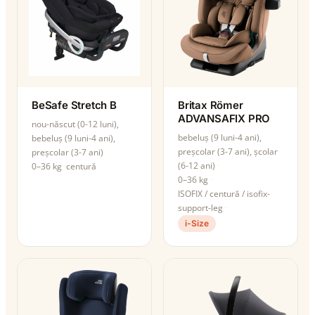
BeSafe Stretch B
Britax Römer
ADVANSAFIX PRO
nou-născut (0-12 luni),
bebeluș (9 luni-4 ani),
bebeluș (9 luni-4 ani),
preșcolar (3-7 ani), școlar
preșcolar (3-7 ani)
(6-12 ani)
0–36 kg
centură
0–36 kg
ISOFIX / centură / isofix-
support-leg
i-Size