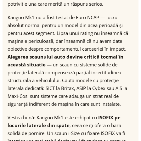
potrivit e una care merită un răspuns serios.
Kangoo Mk1 nu a fost testat de Euro NCAP — lucru
absolut normal pentru un model din acea perioadă și
pentru acest segment. Lipsa unui rating nu înseamnă că
mașina e periculoasă, dar înseamnă că nu avem date
obiective despre comportamentul caroseriei în impact.
Alegerea scaunului auto devine critică tocmai în
această situație
— un scaun cu sisteme solide de
protecție laterală compensează parțial incertitudinea
structurală a vehiculului. Caută modele cu protecție
laterală dedicată: SICT la Britax, ASIP la Cybex sau AIS la
Maxi-Cosi sunt sisteme care adaugă un strat real de
siguranță indiferent de mașina în care sunt instalate.
Vestea bună: Kangoo Mk1 este echipat cu
ISOFIX pe
locurile laterale din spate
, ceea ce îți oferă o bază
solidă de pornire. Un scaun i-Size cu fixare ISOFIX va fi