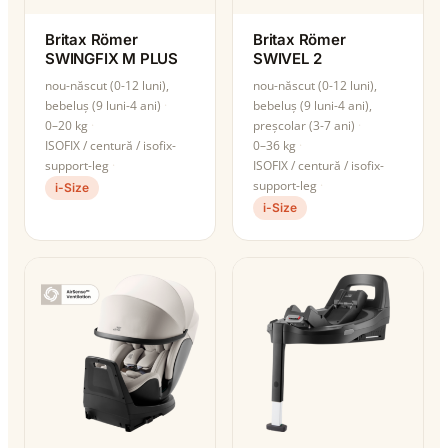
Britax Römer
Britax Römer
SWINGFIX M PLUS
SWIVEL 2
nou-născut (0-12 luni),
nou-născut (0-12 luni),
bebeluș (9 luni-4 ani)
bebeluș (9 luni-4 ani),
0–20 kg
preșcolar (3-7 ani)
ISOFIX / centură / isofix-
0–36 kg
support-leg
ISOFIX / centură / isofix-
support-leg
i-Size
i-Size