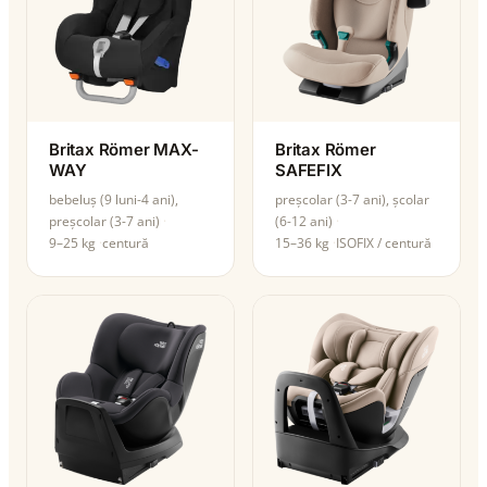
Britax Römer MAX-
Britax Römer
WAY
SAFEFIX
bebeluș (9 luni-4 ani),
preșcolar (3-7 ani), școlar
preșcolar (3-7 ani)
(6-12 ani)
9–25 kg
centură
15–36 kg
ISOFIX / centură