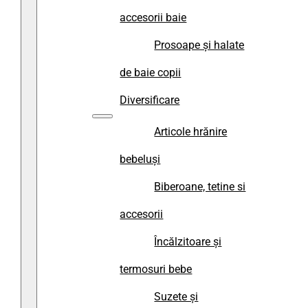
accesorii baie
Prosoape și halate
de baie copii
Diversificare
Articole hrănire
bebeluși
Biberoane, tetine si
accesorii
Încălzitoare și
termosuri bebe
Suzete și