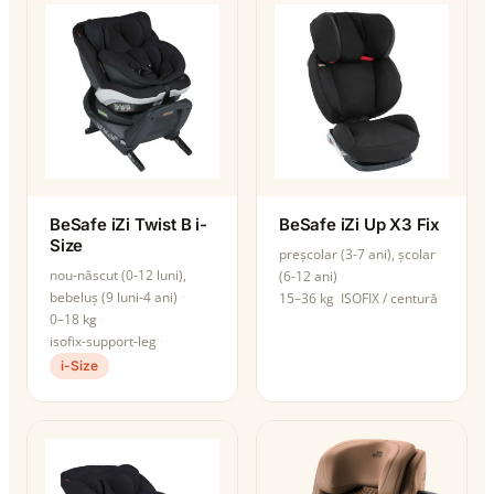
BeSafe iZi Twist B i-
BeSafe iZi Up X3 Fix
Size
preșcolar (3-7 ani), școlar
nou-născut (0-12 luni),
(6-12 ani)
bebeluș (9 luni-4 ani)
15–36 kg
ISOFIX / centură
0–18 kg
isofix-support-leg
i-Size