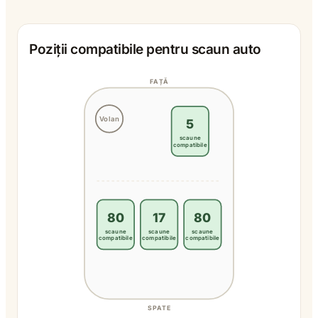
Poziții compatibile pentru scaun auto
FAȚĂ
Volan
5
scaune
compatibile
80
17
80
scaune
scaune
scaune
compatibile
compatibile
compatibile
SPATE