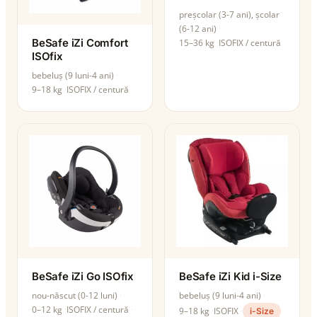
preșcolar (3-7 ani), școlar
(6-12 ani)
BeSafe iZi Comfort
15–36 kg
ISOFIX / centură
ISOfix
bebeluș (9 luni-4 ani)
9–18 kg
ISOFIX / centură
BeSafe iZi Go ISOfix
BeSafe iZi Kid i-Size
nou-născut (0-12 luni)
bebeluș (9 luni-4 ani)
0–12 kg
ISOFIX / centură
9–18 kg
ISOFIX
i-Size