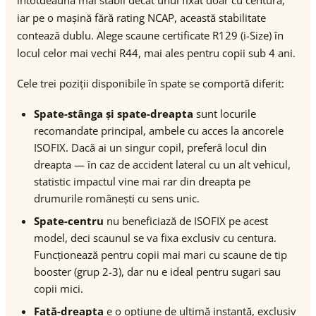
întotdeauna mai stabil decât unul fixat doar cu centura,
iar pe o mașină fără rating NCAP, această stabilitate
contează dublu. Alege scaune certificate R129 (i-Size) în
locul celor mai vechi R44, mai ales pentru copii sub 4 ani.
Cele trei poziții disponibile în spate se comportă diferit:
Spate-stânga și spate-dreapta
sunt locurile
recomandate principal, ambele cu acces la ancorele
ISOFIX. Dacă ai un singur copil, preferă locul din
dreapta — în caz de accident lateral cu un alt vehicul,
statistic impactul vine mai rar din dreapta pe
drumurile românești cu sens unic.
Spate-centru
nu beneficiază de ISOFIX pe acest
model, deci scaunul se va fixa exclusiv cu centura.
Funcționează pentru copii mai mari cu scaune de tip
booster (grup 2-3), dar nu e ideal pentru sugari sau
copii mici.
Față-dreapta
e o opțiune de ultimă instanță, exclusiv