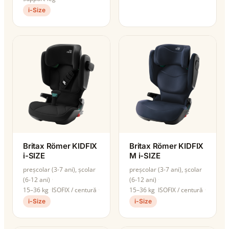
i-Size
Britax Römer KIDFIX
Britax Römer KIDFIX
i-SIZE
M i-SIZE
preșcolar (3-7 ani), școlar
preșcolar (3-7 ani), școlar
(6-12 ani)
(6-12 ani)
15–36 kg
ISOFIX / centură
15–36 kg
ISOFIX / centură
i-Size
i-Size