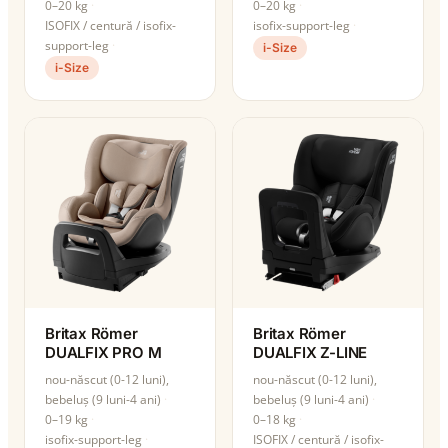
0–20 kg
0–20 kg
ISOFIX / centură / isofix-
isofix-support-leg
support-leg
i-Size
i-Size
Britax Römer
Britax Römer
DUALFIX PRO M
DUALFIX Z-LINE
nou-născut (0-12 luni),
nou-născut (0-12 luni),
bebeluș (9 luni-4 ani)
bebeluș (9 luni-4 ani)
0–19 kg
0–18 kg
isofix-support-leg
ISOFIX / centură / isofix-