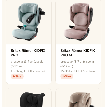
Britax Römer KIDFIX
Britax Römer KIDFIX
PRO
PRO M
preșcolar (3-7 ani), școlar
preșcolar (3-7 ani), școlar
(6-12 ani)
(6-12 ani)
15–36 kg
ISOFIX / centură
15–36 kg
ISOFIX / centură
i-Size
i-Size