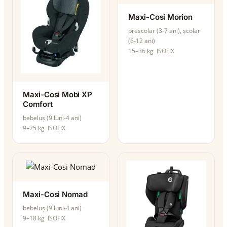
Maxi-Cosi Morion
preșcolar (3-7 ani), școlar
(6-12 ani)
15–36 kg
ISOFIX
Maxi-Cosi Mobi XP
Comfort
bebeluș (9 luni-4 ani)
9–25 kg
ISOFIX
Maxi-Cosi Nomad
bebeluș (9 luni-4 ani)
9–18 kg
ISOFIX