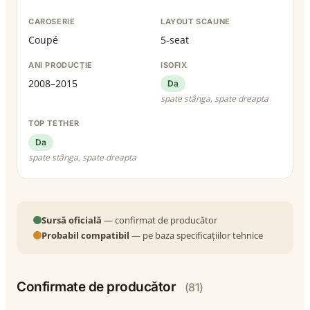
CAROSERIE
LAYOUT SCAUNE
Coupé
5-seat
ANI PRODUCȚIE
ISOFIX
2008–2015
Da
spate stânga, spate dreapta
TOP TETHER
Da
spate stânga, spate dreapta
Sursă oficială
— confirmat de producător
Probabil compatibil
— pe baza specificațiilor tehnice
Confirmate de producător
(81)