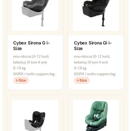
Cybex Sirona G i-
Cybex Sirona Gi i-
Size
Size
nou-născut (0-12 luni),
nou-născut (0-12 luni),
bebeluș (9 luni-4 ani)
bebeluș (9 luni-4 ani)
0–19 kg
0–19 kg
ISOFIX / isofix-support-leg
ISOFIX / isofix-support-leg
i-Size
i-Size