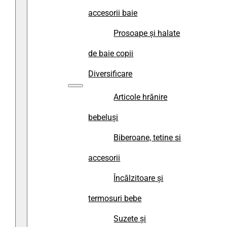
accesorii baie
Prosoape și halate
de baie copii
Diversificare
Articole hrănire
bebeluși
Biberoane, tetine si
accesorii
Încălzitoare și
termosuri bebe
Suzete și