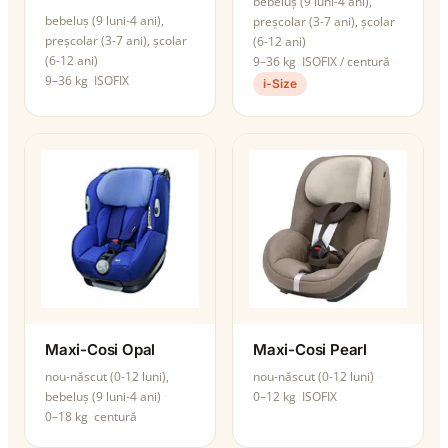
bebeluș (9 luni-4 ani),
bebeluș (9 luni-4 ani),
preșcolar (3-7 ani), școlar
preșcolar (3-7 ani), școlar
(6-12 ani)
(6-12 ani)
9–36 kg
ISOFIX / centură
9–36 kg
ISOFIX
i-Size
Maxi-Cosi Opal
Maxi-Cosi Pearl
nou-născut (0-12 luni),
nou-născut (0-12 luni)
bebeluș (9 luni-4 ani)
0–12 kg
ISOFIX
0–18 kg
centură