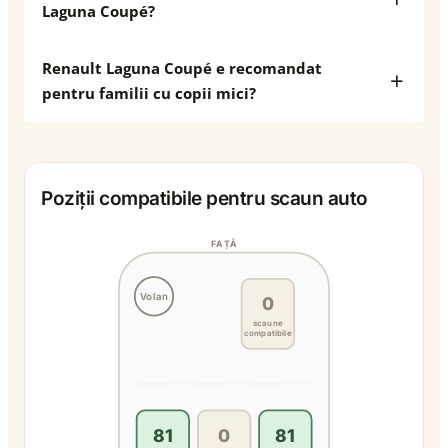
Laguna Coupé?
Renault Laguna Coupé e recomandat
pentru familii cu copii mici?
Poziții compatibile pentru scaun auto
FAȚĂ
Volan
0
scaune
compatibile
81
0
81