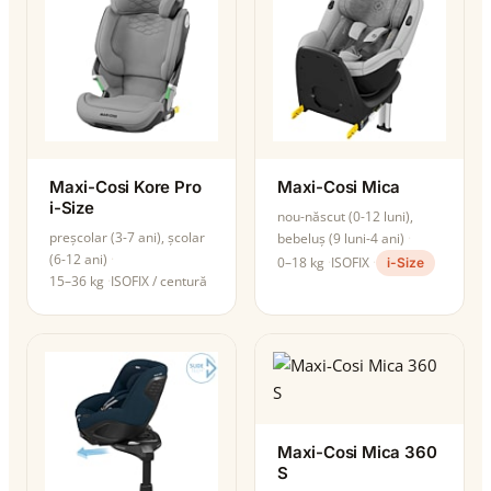
Maxi-Cosi Kore Pro
Maxi-Cosi Mica
i-Size
nou-născut (0-12 luni),
preșcolar (3-7 ani), școlar
bebeluș (9 luni-4 ani)
(6-12 ani)
0–18 kg
ISOFIX
i-Size
15–36 kg
ISOFIX / centură
Maxi-Cosi Mica 360
S