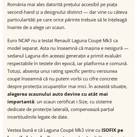
România mai ales datorită prețului accesibil pe piața
second-hand și a designului distinct — dar vine cu câteva
particularități pe care orice părinte trebuie să le înțeleagă
înainte de a alege un scaun.
Euro NCAP nu a testat Renault Laguna Coupé Mk3 ca
model separat. Asta nu înseamnă că mașina e nesigură —
sedanul Laguna din aceeași generație a primit evaluări
respectabile în testele din epocă, iar platforma e comună.
Totuși, absența unui rating specific pentru versiunea
coupé înseamnă că nu putem vorbi cu cifre concrete
despre protecția ocupanților mai mici. În această situație,
alegerea scaunului auto devine cu atât mai
importantă
: un scaun certificat i-Size, cu sisteme
dedicate de protecție laterală, compensează parțial
incertitudinile legate de date.
Vestea bună e că Laguna Coupé Mk3 vine cu
ISOFIX pe