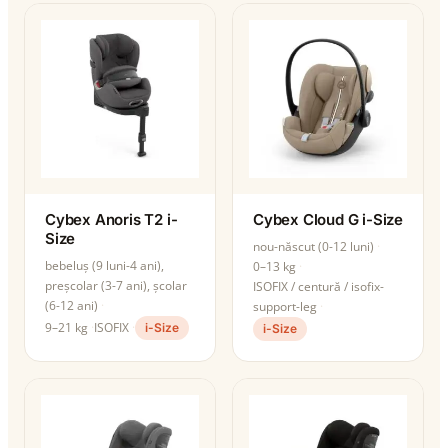
Cybex Anoris T2 i-
Cybex Cloud G i-Size
Size
nou-născut (0-12 luni)
bebeluș (9 luni-4 ani),
0–13 kg
preșcolar (3-7 ani), școlar
ISOFIX / centură / isofix-
(6-12 ani)
support-leg
9–21 kg
ISOFIX
i-Size
i-Size