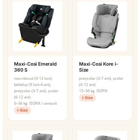
Maxi-Cosi Emerald
Maxi-Cosi Kore i-
360 S
Size
nou-născut (0-12 luni),
preșcolar (3-7 ani), școlar
bebeluș (9 luni-4 ani),
(6-12 ani)
preșcolar (3-7 ani), școlar
15–36 kg
ISOFIX
(6-12 ani)
i-Size
0–36 kg
ISOFIX / centură
i-Size