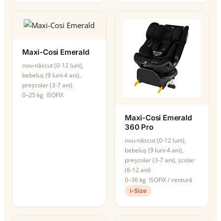
Maxi-Cosi Emerald
nou-născut (0-12 luni),
bebeluș (9 luni-4 ani),
preșcolar (3-7 ani)
0–25 kg
ISOFIX
Maxi-Cosi Emerald
360 Pro
nou-născut (0-12 luni),
bebeluș (9 luni-4 ani),
preșcolar (3-7 ani), școlar
(6-12 ani)
0–36 kg
ISOFIX / centură
i-Size