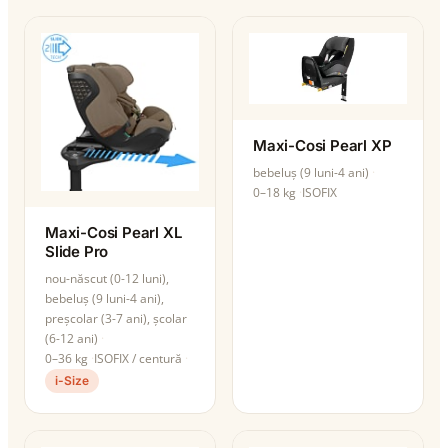
Maxi-Cosi Pearl XP
bebeluș (9 luni-4 ani)
0–18 kg
ISOFIX
Maxi-Cosi Pearl XL
Slide Pro
nou-născut (0-12 luni),
bebeluș (9 luni-4 ani),
preșcolar (3-7 ani), școlar
(6-12 ani)
0–36 kg
ISOFIX / centură
i-Size