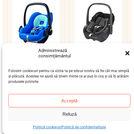
Administrează
consimțământul
Maxi-Cosi Pebble
Maxi-Cosi Pebble
360
nou-născut (0-12 luni)
Folosim cookie-uri pentru ca vizita ta pe site-ul nostru să fie cât mai simplă
nou-născut (0-12 luni)
0–13 kg
ISOFIX / centură
și plăcută. Acestea ne ajută să ținem minte ce ai pus în coș și să îți arătăm
0–13 kg
ISOFIX / centură
produsele potrivite.
i-Size
Acceptă
Refuză
Politică cookie-uri
Politică de confidențialitate
Maxi-Cosi Pebble