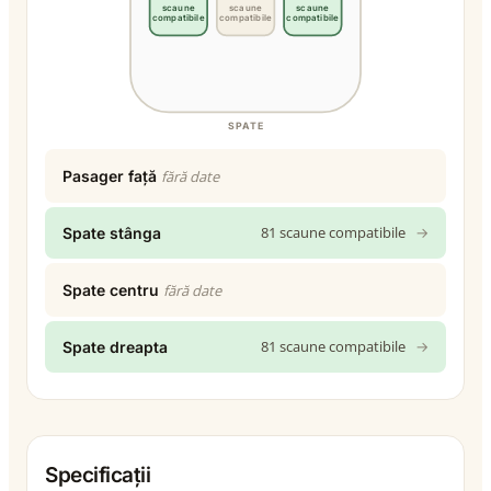
scaune
scaune
scaune
compatibile
compatibile
compatibile
SPATE
Pasager față
fără date
81 scaune compatibile
→
Spate stânga
Spate centru
fără date
81 scaune compatibile
→
Spate dreapta
Specificații