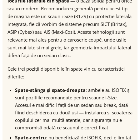
locurile laterale din spate
— o bază solidă pentru orice
scaun modern. Recomandarea generală pentru acest tip
de mașină este un scaun i-Size (R129) cu protecție laterală
integrată, fie că vorbim de sisteme precum SICT (Britax),
ASIP (Cybex) sau AIS (Maxi-Cosi). Aceste tehnologii sunt
relevante mai ales pentru o caroserie coupé, unde ușile
sunt mai late și mai grele, iar geometria impactului lateral
diferă față de un sedan clasic.
Cele trei poziții disponibile în spate vin cu caracteristici
diferite:
Spate-stânga și spate-dreapta
: ambele au ISOFIX și
sunt pozițiile recomandate pentru scaune i-Size.
Accesul e mai dificil față de un sedan sau break, dată
fiind deschiderea cu două uși — instalarea și scoaterea
copilului cer mai multă atenție, dar siguranța nu e
compromisă odată ce scaunul e corect fixat
Spate-centru
: nu beneficiază de ISOFIX, deci e limitat