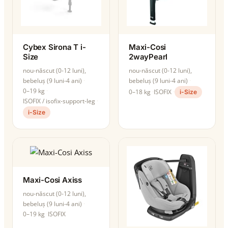
Cybex Sirona T i-
Maxi-Cosi
Size
2wayPearl
nou-născut (0-12 luni),
nou-născut (0-12 luni),
bebeluș (9 luni-4 ani)
bebeluș (9 luni-4 ani)
0–19 kg
0–18 kg
ISOFIX
i-Size
ISOFIX / isofix-support-leg
i-Size
Maxi-Cosi Axiss
nou-născut (0-12 luni),
bebeluș (9 luni-4 ani)
0–19 kg
ISOFIX