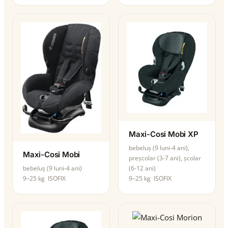
Maxi-Cosi Mobi XP
bebeluș (9 luni-4 ani),
Maxi-Cosi Mobi
preșcolar (3-7 ani), școlar
(6-12 ani)
bebeluș (9 luni-4 ani)
9–25 kg
ISOFIX
9–25 kg
ISOFIX