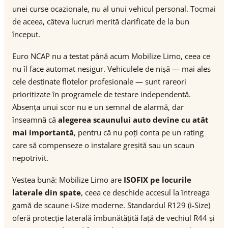
unei curse ocazionale, nu al unui vehicul personal. Tocmai
de aceea, câteva lucruri merită clarificate de la bun
început.
Euro NCAP nu a testat până acum Mobilize Limo, ceea ce
nu îl face automat nesigur. Vehiculele de nișă — mai ales
cele destinate flotelor profesionale — sunt rareori
prioritizate în programele de testare independentă.
Absența unui scor nu e un semnal de alarmă, dar
înseamnă că
alegerea scaunului auto devine cu atât
mai importantă
, pentru că nu poți conta pe un rating
care să compenseze o instalare greșită sau un scaun
nepotrivit.
Vestea bună: Mobilize Limo are
ISOFIX pe locurile
laterale din spate
, ceea ce deschide accesul la întreaga
gamă de scaune i-Size moderne. Standardul R129 (i-Size)
oferă protecție laterală îmbunătățită față de vechiul R44 și