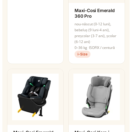
Maxi-Cosi Emerald
360 Pro
nou-născut (0-12 luni),
bebeluș (9 luni-4 ani),
preșcolar (3-7 ani), școlar
(6-12 ani)
0–36 kg
ISOFIX / centură
i-Size