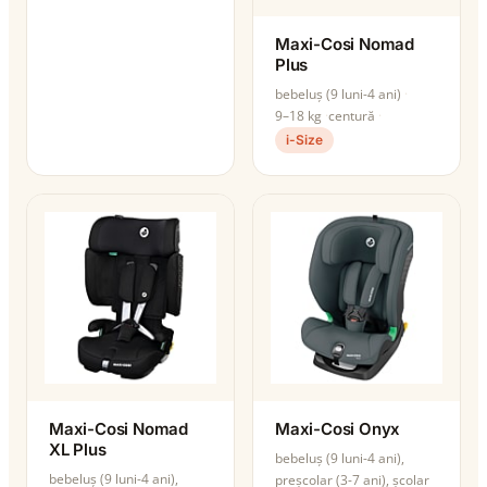
Maxi-Cosi Nomad
Plus
bebeluș (9 luni-4 ani)
9–18 kg
centură
i-Size
Maxi-Cosi Nomad
Maxi-Cosi Onyx
XL Plus
bebeluș (9 luni-4 ani),
bebeluș (9 luni-4 ani),
preșcolar (3-7 ani), școlar