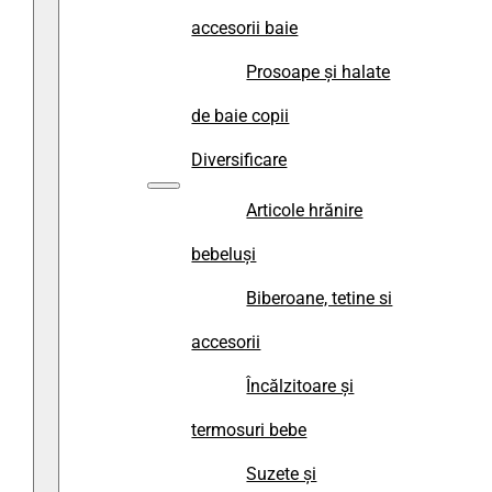
accesorii baie
Prosoape și halate
de baie copii
Diversificare
Articole hrănire
bebeluși
Biberoane, tetine si
accesorii
Încălzitoare și
termosuri bebe
Suzete și