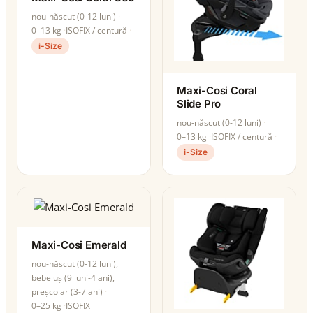
nou-născut (0-12 luni)
0–13 kg
ISOFIX / centură
i-Size
Maxi-Cosi Coral
Slide Pro
nou-născut (0-12 luni)
0–13 kg
ISOFIX / centură
i-Size
Maxi-Cosi Emerald
nou-născut (0-12 luni),
bebeluș (9 luni-4 ani),
preșcolar (3-7 ani)
0–25 kg
ISOFIX