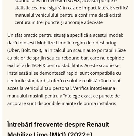
scaunul ales nu necesită ISOFIX, această poziție e
statistic cea mai sigură în caz de impact lateral; verifică
manualul vehiculului pentru a confirma dacă există
centură în trei puncte și ancoraje adecvate
Un sfat practic pentru situația specifică a acestui model:
dacă folosești Mobilize Limo în regim de ridesharing
(Uber, Bolt, taxi), ia în calcul un scaun auto portabil i-Size
cu picior de sprijin sau cu rebound bar, care nu depinde
exclusiv de ISOFIX pentru stabilitate. Aceste scaune se
instalează și se demontează rapid, sunt compatibile cu
centurile standard și oferă o soluție realistă când nu ai
acces la vehiculul tău personal. Verifică întotdeauna
manualul mașinii pentru a înțelege exact ce puncte de
ancorare sunt disponibile înainte de prima instalare.
Întrebări frecvente despre Renault
Mobilize Limo (Mk1) (2022+)