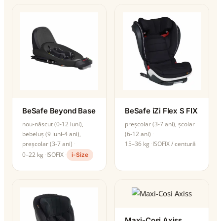
BeSafe Beyond Base
BeSafe iZi Flex S FIX
nou-născut (0-12 luni),
preșcolar (3-7 ani), școlar
bebeluș (9 luni-4 ani),
(6-12 ani)
preșcolar (3-7 ani)
15–36 kg
ISOFIX / centură
0–22 kg
ISOFIX
i-Size
Maxi-Cosi Axiss