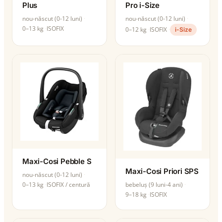
Plus
Pro i-Size
nou-născut (0-12 luni)
nou-născut (0-12 luni)
0–13 kg
ISOFIX
0–12 kg
ISOFIX
i-Size
Maxi-Cosi Pebble S
Maxi-Cosi Priori SPS
nou-născut (0-12 luni)
0–13 kg
ISOFIX / centură
bebeluș (9 luni-4 ani)
9–18 kg
ISOFIX