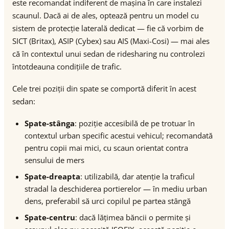
este recomandat indiferent de mașina în care instalezi
scaunul. Dacă ai de ales, optează pentru un model cu
sistem de protecție laterală dedicat — fie că vorbim de
SICT (Britax), ASIP (Cybex) sau AIS (Maxi-Cosi) — mai ales
că în contextul unui sedan de ridesharing nu controlezi
întotdeauna condițiile de trafic.
Cele trei poziții din spate se comportă diferit în acest
sedan:
Spate-stânga
: poziție accesibilă de pe trotuar în
contextul urban specific acestui vehicul; recomandată
pentru copii mai mici, cu scaun orientat contra
sensului de mers
Spate-dreapta
: utilizabilă, dar atenție la traficul
stradal la deschiderea portierelor — în mediu urban
dens, preferabil să urci copilul pe partea stângă
Spate-centru
: dacă lățimea băncii o permite și