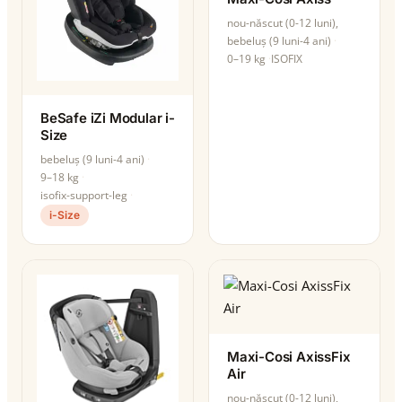
nou-născut (0-12 luni),
bebeluș (9 luni-4 ani)
0–19 kg
ISOFIX
BeSafe iZi Modular i-
Size
bebeluș (9 luni-4 ani)
9–18 kg
isofix-support-leg
i-Size
Maxi-Cosi AxissFix
Air
nou-născut (0-12 luni),