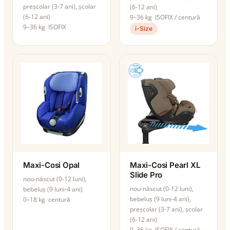
preșcolar (3-7 ani), școlar
(6-12 ani)
(6-12 ani)
9–36 kg
ISOFIX / centură
9–36 kg
ISOFIX
i-Size
Maxi-Cosi Opal
Maxi-Cosi Pearl XL
Slide Pro
nou-născut (0-12 luni),
nou-născut (0-12 luni),
bebeluș (9 luni-4 ani)
bebeluș (9 luni-4 ani),
0–18 kg
centură
preșcolar (3-7 ani), școlar
(6-12 ani)
0–36 kg
ISOFIX / centură