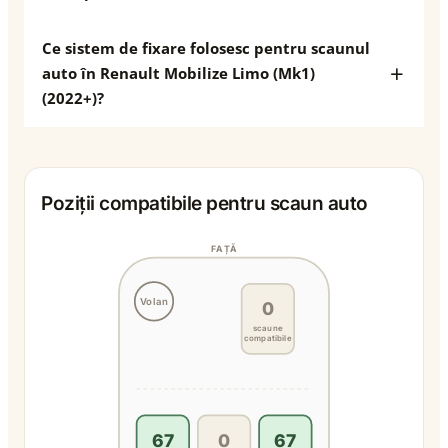
Ce sistem de fixare folosesc pentru scaunul
auto în Renault Mobilize Limo (Mk1)
(2022+)?
Poziții compatibile pentru scaun auto
FAȚĂ
Volan
0
scaune
compatibile
67
0
67