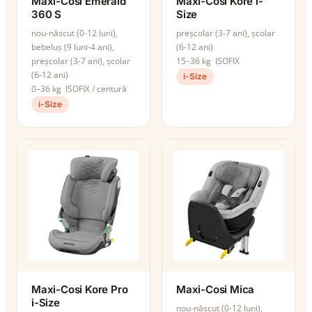
Maxi-Cosi Emerald
Maxi-Cosi Kore i-
360 S
Size
nou-născut (0-12 luni),
preșcolar (3-7 ani), școlar
bebeluș (9 luni-4 ani),
(6-12 ani)
preșcolar (3-7 ani), școlar
15–36 kg
ISOFIX
(6-12 ani)
i-Size
0–36 kg
ISOFIX / centură
i-Size
Maxi-Cosi Kore Pro
Maxi-Cosi Mica
i-Size
nou-născut (0-12 luni),