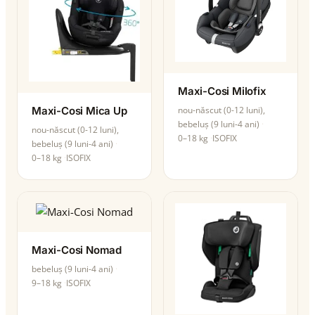
Maxi-Cosi Milofix
Maxi-Cosi Mica Up
nou-născut (0-12 luni),
bebeluș (9 luni-4 ani)
nou-născut (0-12 luni),
0–18 kg
ISOFIX
bebeluș (9 luni-4 ani)
0–18 kg
ISOFIX
Maxi-Cosi Nomad
bebeluș (9 luni-4 ani)
9–18 kg
ISOFIX