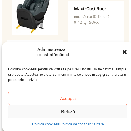
Maxi-Cosi Rock
nou-născut (0-12 luni)
0–12 kg
ISOFIX
Maxi-Cosi Quartz
Administrează
360
consimțământul
nou-născut (0-12 luni),
bebeluș (9 luni-4 ani)
Folosim cookie-uri pentru ca vizita ta pe site-ul nostru să fie cât mai simplă
0–18 kg
ISOFIX
și plăcută. Acestea ne ajută să ținem minte ce ai pus în coș și să îți arătăm
produsele potrivite.
Acceptă
Refuză
Politică cookie-uri
Politică de confidențialitate