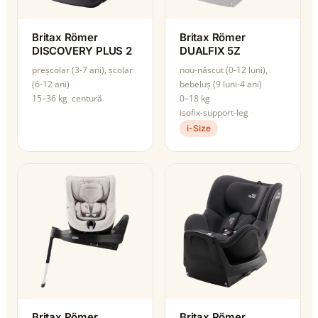
Britax Römer
Britax Römer
DISCOVERY PLUS 2
DUALFIX 5Z
preșcolar (3-7 ani), școlar
nou-născut (0-12 luni),
(6-12 ani)
bebeluș (9 luni-4 ani)
15–36 kg
centură
0–18 kg
isofix-support-leg
i-Size
Britax Römer
Britax Römer