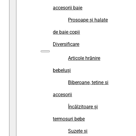
accesorii baie
Prosoape și halate
de baie copii
Diversificare
Articole hrănire
bebeluși
Biberoane, tetine si
accesorii
Încălzitoare și
termosuri bebe
Suzete și