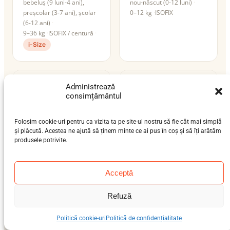
bebeluș (9 luni-4 ani),
nou-născut (0-12 luni)
preșcolar (3-7 ani), școlar
0–12 kg
ISOFIX
(6-12 ani)
9–36 kg
ISOFIX / centură
i-Size
Administrează
consimțământul
Folosim cookie-uri pentru ca vizita ta pe site-ul nostru să fie cât mai simplă
și plăcută. Acestea ne ajută să ținem minte ce ai pus în coș și să îți arătăm
produsele potrivite.
Acceptă
Maxi-Cosi Pebble
Maxi-Cosi Pebble
360
nou-născut (0-12 luni)
Refuză
nou-născut (0-12 luni)
0–13 kg
ISOFIX / centură
0–13 kg
ISOFIX / centură
Politică cookie-uri
Politică de confidențialitate
i-Size