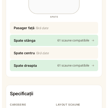
SPATE
Pasager față
fără date
61 scaune compatibile
→
Spate stânga
Spate centru
fără date
61 scaune compatibile
→
Spate dreapta
Specificații
CAROSERIE
LAYOUT SCAUNE