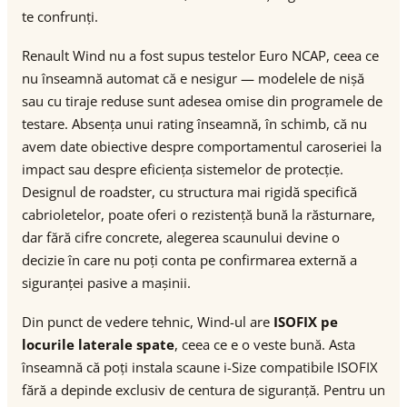
te confrunți.
Renault Wind nu a fost supus testelor Euro NCAP, ceea ce
nu înseamnă automat că e nesigur — modelele de nișă
sau cu tiraje reduse sunt adesea omise din programele de
testare. Absența unui rating înseamnă, în schimb, că nu
avem date obiective despre comportamentul caroseriei la
impact sau despre eficiența sistemelor de protecție.
Designul de roadster, cu structura mai rigidă specifică
cabrioletelor, poate oferi o rezistență bună la răsturnare,
dar fără cifre concrete, alegerea scaunului devine o
decizie în care nu poți conta pe confirmarea externă a
siguranței pasive a mașinii.
Din punct de vedere tehnic, Wind-ul are
ISOFIX pe
locurile laterale spate
, ceea ce e o veste bună. Asta
înseamnă că poți instala scaune i-Size compatibile ISOFIX
fără a depinde exclusiv de centura de siguranță. Pentru un