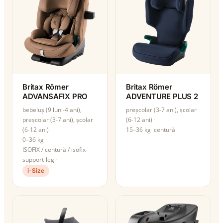
Britax Römer
Britax Römer
ADVANSAFIX PRO
ADVENTURE PLUS 2
bebeluș (9 luni-4 ani),
preșcolar (3-7 ani), școlar
preșcolar (3-7 ani), școlar
(6-12 ani)
(6-12 ani)
15–36 kg
centură
0–36 kg
ISOFIX / centură / isofix-
support-leg
i-Size