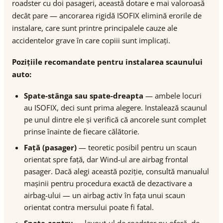
roadster cu doi pasageri, această dotare e mai valoroasă
decât pare — ancorarea rigidă ISOFIX elimină erorile de
instalare, care sunt printre principalele cauze ale
accidentelor grave în care copiii sunt implicați.
Pozițiile recomandate pentru instalarea scaunului
auto:
Spate-stânga sau spate-dreapta
— ambele locuri
au ISOFIX, deci sunt prima alegere. Instalează scaunul
pe unul dintre ele și verifică că ancorele sunt complet
prinse înainte de fiecare călătorie.
Față (pasager)
— teoretic posibil pentru un scaun
orientat spre față, dar Wind-ul are airbag frontal
pasager. Dacă alegi această poziție, consultă manualul
mașinii pentru procedura exactă de dezactivare a
airbag-ului — un airbag activ în fața unui scaun
orientat contra mersului poate fi fatal.