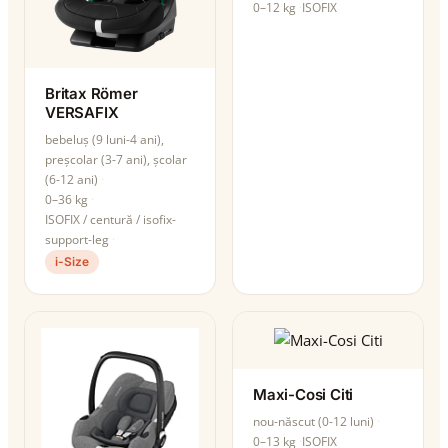
0–12 kg
ISOFIX
Britax Römer
VERSAFIX
bebeluș (9 luni-4 ani),
preșcolar (3-7 ani), școlar
(6-12 ani)
0–36 kg
ISOFIX / centură / isofix-
support-leg
i-Size
Maxi-Cosi Citi
nou-născut (0-12 luni)
0–13 kg
ISOFIX