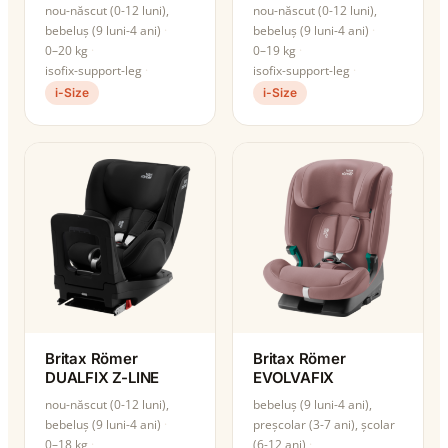
nou-născut (0-12 luni),
nou-născut (0-12 luni),
bebeluș (9 luni-4 ani)
bebeluș (9 luni-4 ani)
0–20 kg
0–19 kg
isofix-support-leg
isofix-support-leg
i-Size
i-Size
Britax Römer
Britax Römer
DUALFIX Z-LINE
EVOLVAFIX
nou-născut (0-12 luni),
bebeluș (9 luni-4 ani),
bebeluș (9 luni-4 ani)
preșcolar (3-7 ani), școlar
0–18 kg
(6-12 ani)