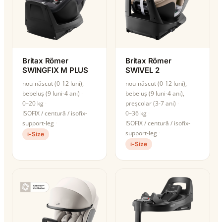
Britax Römer
Britax Römer
SWINGFIX M PLUS
SWIVEL 2
nou-născut (0-12 luni),
nou-născut (0-12 luni),
bebeluș (9 luni-4 ani)
bebeluș (9 luni-4 ani),
0–20 kg
preșcolar (3-7 ani)
ISOFIX / centură / isofix-
0–36 kg
support-leg
ISOFIX / centură / isofix-
support-leg
i-Size
i-Size