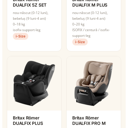
DUALFIX 5Z SET
DUALFIX M PLUS
nou-născut (0-12 luni),
nou-născut (0-12 luni),
bebeluș (9 luni-4 ani)
bebeluș (9 luni-4 ani)
0–18 kg
0–20 kg
isofix-support-leg
ISOFIX / centură / isofix-
support-leg
i-Size
i-Size
Britax Römer
Britax Römer
DUALFIX PLUS
DUALFIX PRO M