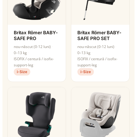
Britax Römer BABY-
Britax Römer BABY-
SAFE PRO
SAFE PRO SET
nou-născut (0-12 luni)
nou-născut (0-12 luni)
0–13 kg
0–13 kg
ISOFIX / centură / isofix-
ISOFIX / centură / isofix-
support-leg
support-leg
i-Size
i-Size