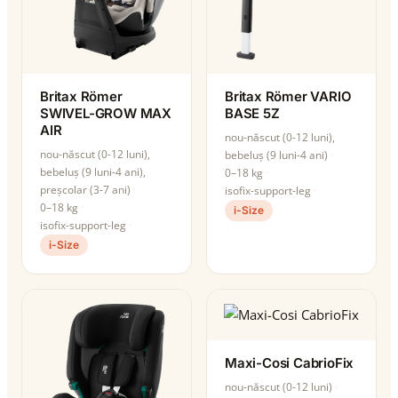
Britax Römer
Britax Römer VARIO
SWIVEL-GROW MAX
BASE 5Z
AIR
nou-născut (0-12 luni),
nou-născut (0-12 luni),
bebeluș (9 luni-4 ani)
bebeluș (9 luni-4 ani),
0–18 kg
preșcolar (3-7 ani)
isofix-support-leg
0–18 kg
i-Size
isofix-support-leg
i-Size
Maxi-Cosi CabrioFix
nou-născut (0-12 luni)