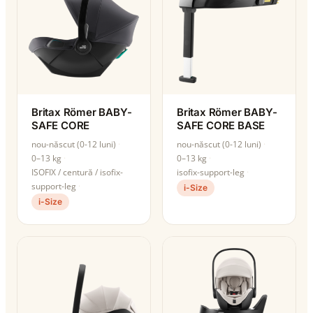
Britax Römer BABY-
Britax Römer BABY-
SAFE CORE
SAFE CORE BASE
nou-născut (0-12 luni)
nou-născut (0-12 luni)
0–13 kg
0–13 kg
ISOFIX / centură / isofix-
isofix-support-leg
support-leg
i-Size
i-Size