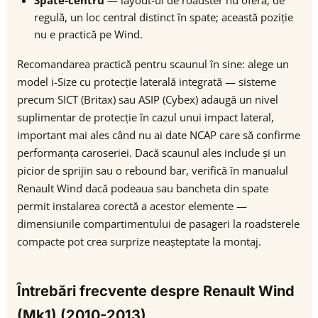
Spate-centru
— layout-ul de roadster nu oferă, de
regulă, un loc central distinct în spate; această poziție
nu e practică pe Wind.
Recomandarea practică pentru scaunul în sine: alege un
model i-Size cu protecție laterală integrată — sisteme
precum SICT (Britax) sau ASIP (Cybex) adaugă un nivel
suplimentar de protecție în cazul unui impact lateral,
important mai ales când nu ai date NCAP care să confirme
performanța caroseriei. Dacă scaunul ales include și un
picior de sprijin sau o rebound bar, verifică în manualul
Renault Wind dacă podeaua sau bancheta din spate
permit instalarea corectă a acestor elemente —
dimensiunile compartimentului de pasageri la roadsterele
compacte pot crea surprize neașteptate la montaj.
Întrebări frecvente despre Renault Wind
(Mk1) (2010-2013)