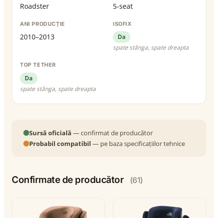
Roadster
5-seat
ANI PRODUCȚIE
ISOFIX
2010–2013
Da
spate stânga, spate dreapta
TOP TETHER
Da
spate stânga, spate dreapta
Sursă oficială
— confirmat de producător
Probabil compatibil
— pe baza specificațiilor tehnice
Confirmate de producător
(61)