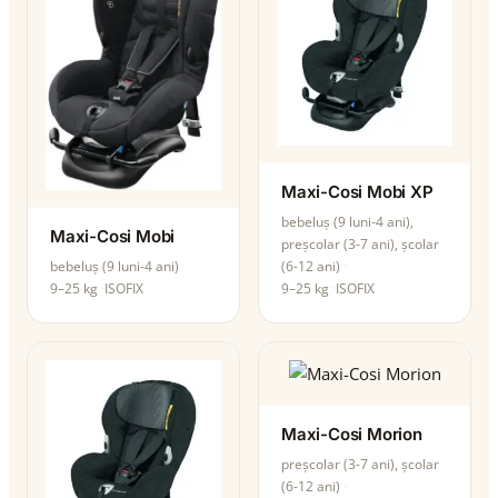
Maxi-Cosi Mobi XP
bebeluș (9 luni-4 ani),
Maxi-Cosi Mobi
preșcolar (3-7 ani), școlar
(6-12 ani)
bebeluș (9 luni-4 ani)
9–25 kg
ISOFIX
9–25 kg
ISOFIX
Maxi-Cosi Morion
preșcolar (3-7 ani), școlar
(6-12 ani)