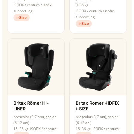
ISOFIX / centură / isofix-
0–36 kg
support-leg
ISOFIX / centură / isofix-
support-leg
i-Size
i-Size
Britax Römer HI-
Britax Römer KIDFIX
LINER
i-SIZE
preșcolar (3-7 ani), școlar
preșcolar (3-7 ani), școlar
(6-12 ani)
(6-12 ani)
15–36 kg
ISOFIX / centură
15–36 kg
ISOFIX / centură