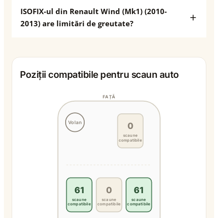
ISOFIX-ul din Renault Wind (Mk1) (2010-
2013) are limitări de greutate?
Poziții compatibile pentru scaun auto
FAȚĂ
Volan
0
scaune
compatibile
61
0
61
scaune
scaune
scaune
compatibile
compatibile
compatibile