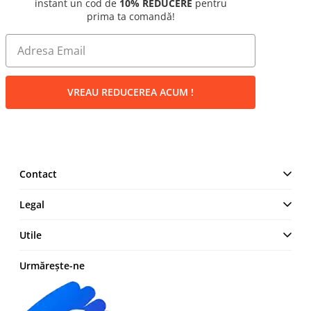
instant un cod de
10% REDUCERE
pentru
prima ta comandă!
VREAU REDUCEREA ACUM !
Contact
MAKE IT LOGIC SRL
Legal
Str. Lt. Aurel Botea, Nr. 4,
București, Sector 3,
Termeni și Condiții
Utile
România
Politică de confidențialitate
+4 0744 23 0000
Cum comand
Urmărește-ne
Politica cookies
Modalități de plată
Retur produse