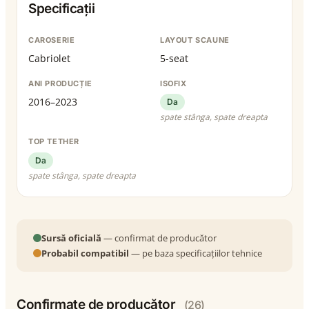
Specificații
CAROSERIE
LAYOUT SCAUNE
Cabriolet
5-seat
ANI PRODUCȚIE
ISOFIX
2016–2023
Da
spate stânga, spate dreapta
TOP TETHER
Da
spate stânga, spate dreapta
Sursă oficială
— confirmat de producător
Probabil compatibil
— pe baza specificațiilor tehnice
Confirmate de producător
(26)