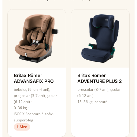
Britax Römer
Britax Römer
ADVANSAFIX PRO
ADVENTURE PLUS 2
bebeluș (9 luni-4 ani),
preșcolar (3-7 ani), școlar
preșcolar (3-7 ani), școlar
(6-12 ani)
(6-12 ani)
15–36 kg
centură
0–36 kg
ISOFIX / centură / isofix-
support-leg
i-Size