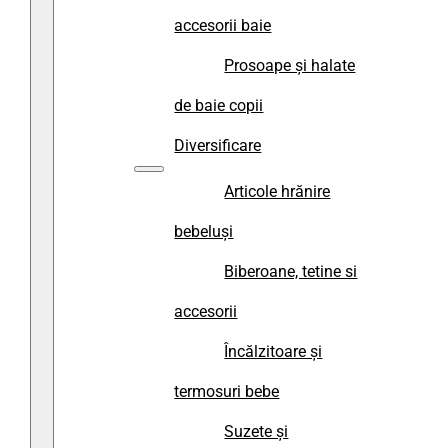
accesorii baie
Prosoape și halate
de baie copii
Diversificare
Articole hrănire
bebeluși
Biberoane, tetine si
accesorii
Încălzitoare și
termosuri bebe
Suzete și