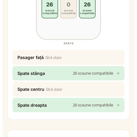
26
0
26
scaune
scaune
scaune
compatibile
compatibile
compatibile
SPATE
Pasager față
fără date
26 scaune compatibile
→
Spate stânga
Spate centru
fără date
26 scaune compatibile
→
Spate dreapta