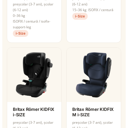
preșcolar (3-7 ani), școlar
(6-12 ani)
(6-12 ani)
15–36 kg
ISOFIX / centură
0–36 kg
i-Size
ISOFIX / centură / isofix-
support-leg
i-Size
Britax Römer KIDFIX
Britax Römer KIDFIX
i-SIZE
M i-SIZE
preșcolar (3-7 ani), școlar
preșcolar (3-7 ani), școlar