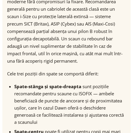
moderne fără compromisuri la fixare. Recomandarea
generală pentru un cabriolet de această clasă este un
scaun i-Size cu protecție laterală extinsă — sisteme
precum SICT (Britax), ASIP (Cybex) sau AIS (Maxi-Cosi)
compensează parțial absența unui pilon B robust în
configurația decapotabilă. Un scaun cu rebound bar
adaugă un nivel suplimentar de stabilitate în caz de
impact frontal, util în orice mașină, cu atât mai mult într-
una fără acoperiș rigid permanent.
Cele trei poziții din spate se comportă diferit:
Spate-stânga și spate-dreapta
sunt pozițiile
recomandate pentru scaune cu ISOFIX — ambele
beneficiază de puncte de ancorare și de proximitatea
ușilor, care în cazul Dawn oferă o deschidere
generoasă ce facilitează instalarea și ajustarea corectă
a scaunului
Spate-centru
poate fi utilizat pentru copii mai mari