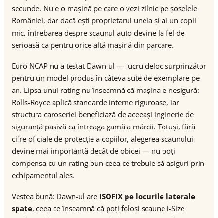
secunde. Nu e o mașină pe care o vezi zilnic pe șoselele
României, dar dacă ești proprietarul uneia și ai un copil
mic, întrebarea despre scaunul auto devine la fel de
serioasă ca pentru orice altă mașină din parcare.
Euro NCAP nu a testat Dawn-ul — lucru deloc surprinzător
pentru un model produs în câteva sute de exemplare pe
an. Lipsa unui rating nu înseamnă că mașina e nesigură:
Rolls-Royce aplică standarde interne riguroase, iar
structura caroseriei beneficiază de aceeași inginerie de
siguranță pasivă ca întreaga gamă a mărcii. Totuși, fără
cifre oficiale de protecție a copiilor, alegerea scaunului
devine mai importantă decât de obicei — nu poți
compensa cu un rating bun ceea ce trebuie să asiguri prin
echipamentul ales.
Vestea bună: Dawn-ul are
ISOFIX pe locurile laterale
spate
, ceea ce înseamnă că poți folosi scaune i-Size