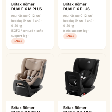
Britax Römer
Britax Römer
DUALFIX M PLUS
DUALFIX PLUS
nou-născut (0-12 luni),
nou-născut (0-12 luni),
bebeluș (9 luni-4 ani)
bebeluș (9 luni-4 ani)
0–20 kg
0–20 kg
ISOFIX / centură / isofix-
isofix-support-leg
support-leg
i-Size
i-Size
Britax Römer
Britax Römer