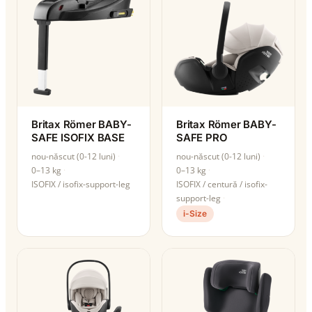
Britax Römer BABY-
Britax Römer BABY-
SAFE ISOFIX BASE
SAFE PRO
nou-născut (0-12 luni)
nou-născut (0-12 luni)
0–13 kg
0–13 kg
ISOFIX / isofix-support-leg
ISOFIX / centură / isofix-
support-leg
i-Size