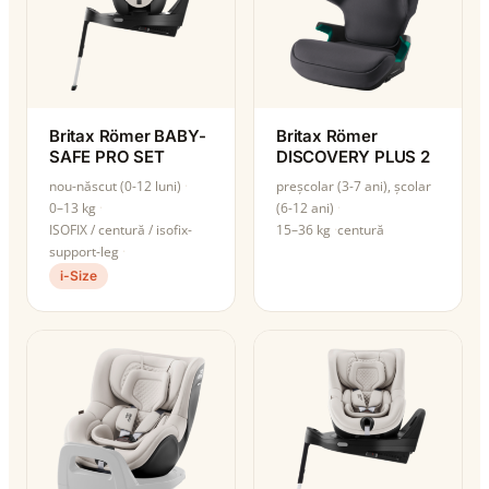
Britax Römer BABY-
Britax Römer
SAFE PRO SET
DISCOVERY PLUS 2
nou-născut (0-12 luni)
preșcolar (3-7 ani), școlar
0–13 kg
(6-12 ani)
ISOFIX / centură / isofix-
15–36 kg
centură
support-leg
i-Size