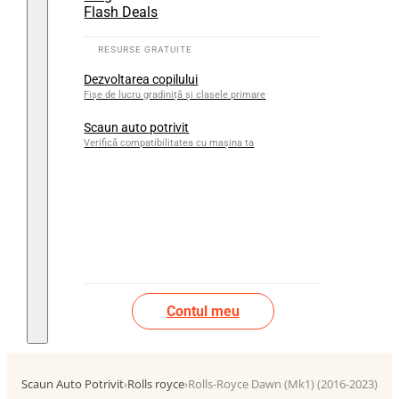
Flash Deals
Dezvoltarea copilului
Fișe de lucru gradiniță și clasele primare
Scaun auto potrivit
Verifică compatibilitatea cu mașina ta
Contul meu
Scaun Auto Potrivit
›
Rolls royce
›
Rolls-Royce Dawn (Mk1) (2016-2023)