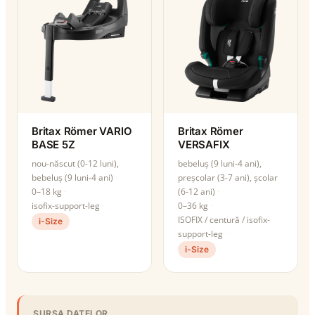
Britax Römer VARIO
Britax Römer
BASE 5Z
VERSAFIX
nou-născut (0-12 luni),
bebeluș (9 luni-4 ani),
bebeluș (9 luni-4 ani)
preșcolar (3-7 ani), școlar
0–18 kg
(6-12 ani)
isofix-support-leg
0–36 kg
ISOFIX / centură / isofix-
i-Size
support-leg
i-Size
SURSA DATELOR