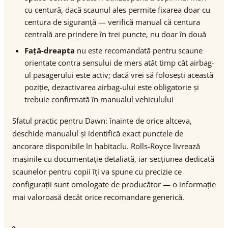
cu centură, dacă scaunul ales permite fixarea doar cu
centura de siguranță — verifică manual că centura
centrală are prindere în trei puncte, nu doar în două
Față-dreapta
nu este recomandată pentru scaune
orientate contra sensului de mers atât timp cât airbag-
ul pasagerului este activ; dacă vrei să folosești această
poziție, dezactivarea airbag-ului este obligatorie și
trebuie confirmată în manualul vehiculului
Sfatul practic pentru Dawn: înainte de orice altceva,
deschide manualul și identifică exact punctele de
ancorare disponibile în habitaclu. Rolls-Royce livrează
mașinile cu documentație detaliată, iar secțiunea dedicată
scaunelor pentru copii îți va spune cu precizie ce
configurații sunt omologate de producător — o informație
mai valoroasă decât orice recomandare generică.