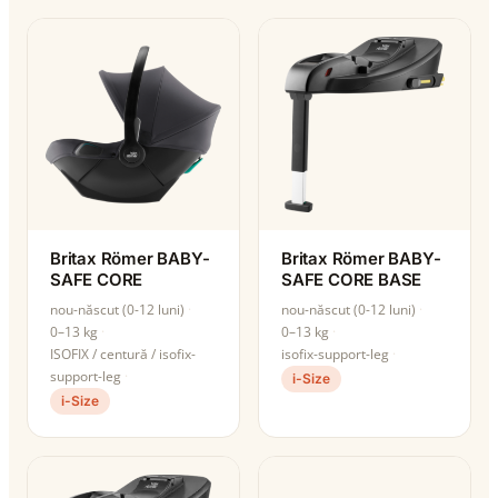
Britax Römer BABY-
Britax Römer BABY-
SAFE CORE
SAFE CORE BASE
nou-născut (0-12 luni)
nou-născut (0-12 luni)
0–13 kg
0–13 kg
ISOFIX / centură / isofix-
isofix-support-leg
support-leg
i-Size
i-Size