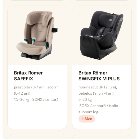
Britax Römer
Britax Römer
SAFEFIX
SWINGFIX M PLUS
preșcolar (3-7 ani), școlar
nou-născut (0-12 luni),
(6-12 ani)
bebeluș (9 luni-4 ani)
15–36 kg
ISOFIX / centură
0–20 kg
ISOFIX / centură / isofix-
support-leg
i-Size