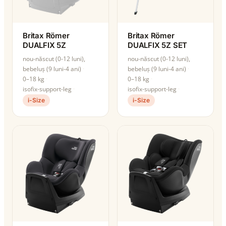
Britax Römer
Britax Römer
DUALFIX 5Z
DUALFIX 5Z SET
nou-născut (0-12 luni),
nou-născut (0-12 luni),
bebeluș (9 luni-4 ani)
bebeluș (9 luni-4 ani)
0–18 kg
0–18 kg
isofix-support-leg
isofix-support-leg
i-Size
i-Size