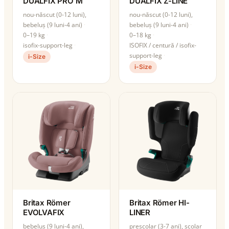
DUALFIX PRO M
DUALFIX Z-LINE
nou-născut (0-12 luni),
nou-născut (0-12 luni),
bebeluș (9 luni-4 ani)
bebeluș (9 luni-4 ani)
0–19 kg
0–18 kg
isofix-support-leg
ISOFIX / centură / isofix-
support-leg
i-Size
i-Size
Britax Römer
Britax Römer HI-
EVOLVAFIX
LINER
bebeluș (9 luni-4 ani),
preșcolar (3-7 ani), școlar