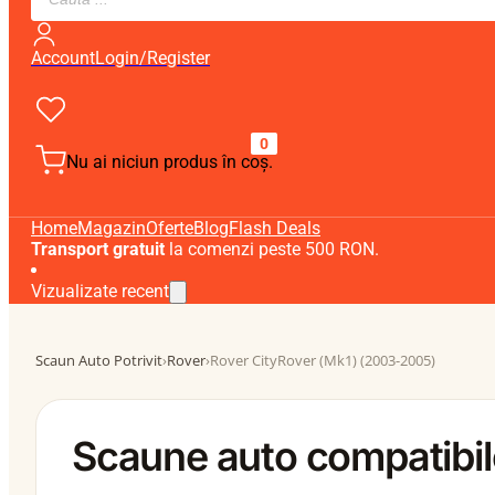
search
Account
Login/Register
0
Nu ai niciun produs în coș.
Home
Magazin
Oferte
Blog
Flash Deals
Transport gratuit
la comenzi peste 500 RON.
Vizualizate recent
Scaun Auto Potrivit
›
Rover
›
Rover CityRover (Mk1) (2003-2005)
Scaune auto compatibil