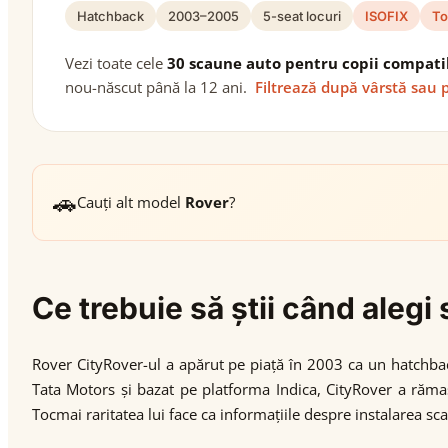
Hatchback
2003–2005
5-seat locuri
ISOFIX
To
Vezi toate cele
30 scaune auto pentru copii compati
nou-născut până la 12 ani.
Filtrează după vârstă sau 
🚗
Cauți alt model
Rover
?
Ce trebuie să știi când aleg
Rover CityRover-ul a apărut pe piață în 2003 ca un hatchba
Tata Motors și bazat pe platforma Indica, CityRover a răm
Tocmai raritatea lui face ca informațiile despre instalarea sc