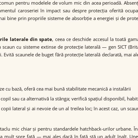
e comun pentru modelele de volum mic din acea perioadă. Absența
tul caroseriei în impact sau despre protecția oferită ocupanț
 bine prin propriile sisteme de absorbție a energiei și de protecț
rile laterale din spate
, ceea ce deschide accesul la toată ga
 scaun cu sisteme extinse de protecție laterală — gen SICT (Brit
 Evită scaunele de buget fără protecție laterală declarată, mai 
ze cu bază, oferă cea mai bună stabilitate mecanică a instalării
copil sau ca alternativă la stânga; verifică spațiul disponibil, hab
copii lateral și ai nevoie de un al treilea loc; în acest caz, un sc
itaclu mic chiar și pentru standardele hatchback-urilor urbane. În
a mult spre față — mai ales dacă în față stă un adult înalt. Une