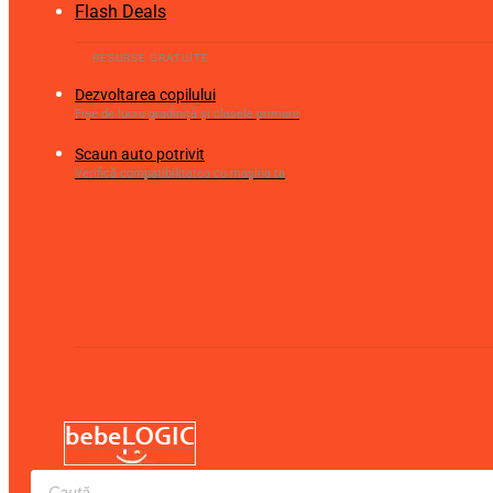
Flash Deals
Dezvoltarea copilului
Fișe de lucru gradiniță și clasele primare
Scaun auto potrivit
Verifică compatibilitatea cu mașina ta
Products