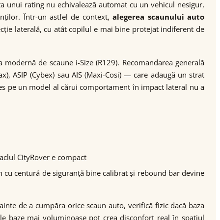
 unui rating nu echivalează automat cu un vehicul nesigur,
ilor. Într-un astfel de context,
alegerea scaunului auto
ie laterală, cu atât copilul e mai bine protejat indiferent de
ma modernă de scaune i-Size (R129). Recomandarea generală
ax), ASIP (Cybex) sau AIS (Maxi-Cosi) — care adaugă un strat
ales pe un model al cărui comportament în impact lateral nu a
itaclul CityRover e compact
aun cu centură de siguranță bine calibrat și rebound bar devine
ainte de a cumpăra orice scaun auto, verifică fizic dacă baza
le baze mai voluminoase pot crea disconfort real în spațiul