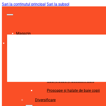
Sari la conținutul principal
Sari la subsol
Magazin
Igienă și Sănătate
Accesorii îngrijire copii
Articole igienă dentară copii
Aspiratoare nazale și accesorii
Cădițe bebe și accesorii baie
Prosoape și halate de baie copii
Diversificare