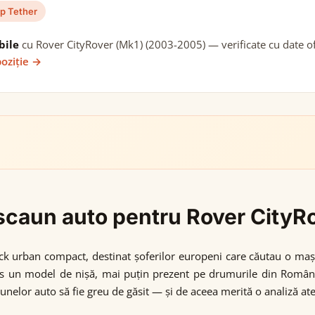
p Tether
bile
cu Rover CityRover (Mk1) (2003-2005) — verificate cu date ofi
poziție →
i scaun auto pentru Rover City
ck urban compact, destinat șoferilor europeni care căutau o mași
as un model de nișă, mai puțin prezent pe drumurile din România
aunelor auto să fie greu de găsit — și de aceea merită o analiză at