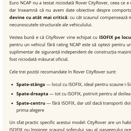
Euro NCAP nu a testat niciodată Rover CityRover, ceea ce 
dar înseamnă că nu avem date obiective despre comportamen
devine cu atât mai critică
: cu cât scaunul compensează mai
necunoscutele structurale ale vehiculului.
Vestea bună e că CityRover vine echipat cu
ISOFIX pe locu
pentru un vehicul fără rating NCAP este să optezi pentru un
suplimentar de siguranță independent de construcția mașinii.
fost niciodată măsurat oficial.
Cele trei poziții recomandate în Rover CityRover sunt:
Spate-stânga
— locul cu ISOFIX, ideal pentru scaune i-Si
Spate-dreapta
— tot cu ISOFIX, potrivit pentru al doilea 
Spate-centru
— fără ISOFIX, dar util dacă transporti doi 
prima alegere
Un sfat practic specific acestui model: CityRover are un hab
ISOFIX nu împinge scaunul șoferului sau al pasagerului pre