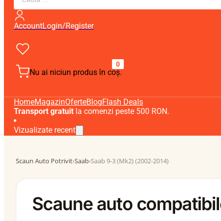
search
Account
Login/Register
0
Nu ai niciun produs în coș.
Home
Magazin
Oferte
Blog
Flash Deals
Transport gratuit
la comenzi peste 500 RON.
Vizualizate recent
Scaun Auto Potrivit
›
Saab
›
Saab 9-3 (Mk2) (2002-2014)
Scaune auto compatibi