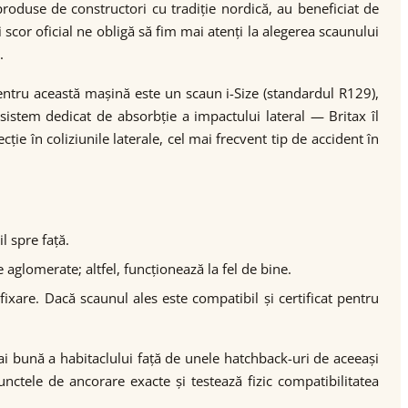
oduse de constructori cu tradiție nordică, au beneficiat de
scor oficial ne obligă să fim mai atenți la alegerea scaunului
.
entru această mașină este un scaun i-Size (standardul R129),
sistem dedicat de absorbție a impactului lateral — Britax îl
e în coliziunile laterale, cel mai frecvent tip de accident în
l spre față.
aglomerate; altfel, funcționează la fel de bine.
ixare. Dacă scaunul ales este compatibil și certificat pentru
mai bună a habitaclului față de unele hatchback-uri de aceeași
ctele de ancorare exacte și testează fizic compatibilitatea