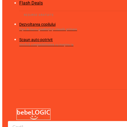
Flash Deals
Dezvoltarea copilului
Fișe de lucru gradiniță și clasele primare
Scaun auto potrivit
Verifică compatibilitatea cu mașina ta
Products