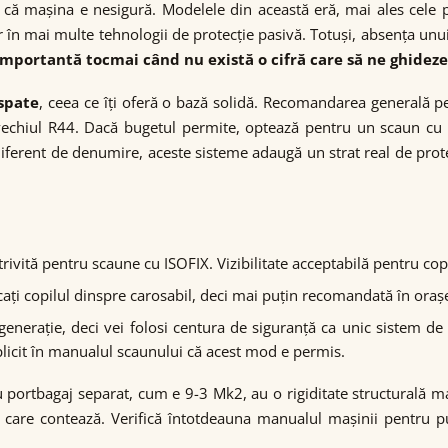
 mașina e nesigură. Modelele din această eră, mai ales cele pr
 în mai multe tehnologii de protecție pasivă. Totuși, absența unui 
mportantă tocmai când nu există o cifră care să ne ghideze
 spate
, ceea ce îți oferă o bază solidă. Recomandarea generală p
e vechiul R44. Dacă bugetul permite, optează pentru un scaun cu 
erent de denumire, aceste sisteme adaugă un strat real de protecți
ivită pentru scaune cu ISOFIX. Vizibilitate acceptabilă pentru copi
ați copilul dinspre carosabil, deci mai puțin recomandată în orașe 
enerație, deci vei folosi centura de siguranță ca unic sistem de f
xplicit în manualul scaunului că acest mod e permis.
 cu portbagaj separat, cum e 9-3 Mk2, au o rigiditate structurală 
care contează. Verifică întotdeauna manualul mașinii pentru pun