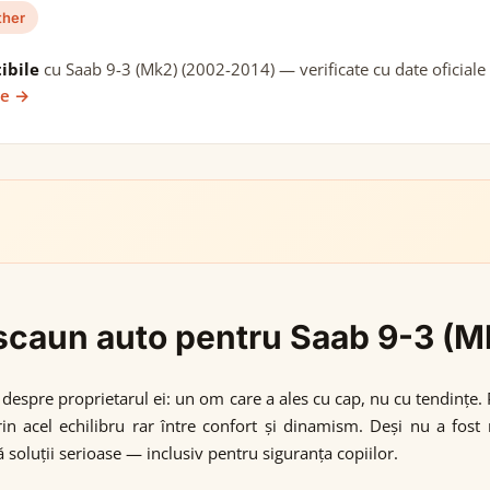
ther
ibile
cu Saab 9-3 (Mk2) (2002-2014) — verificate cu date oficiale 
ie →
i scaun auto pentru Saab 9-3 (
 despre proprietarul ei: un om care a ales cu cap, nu cu tendințe
prin acel echilibru rar între confort și dinamism. Deși nu a fos
tă soluții serioase — inclusiv pentru siguranța copiilor.