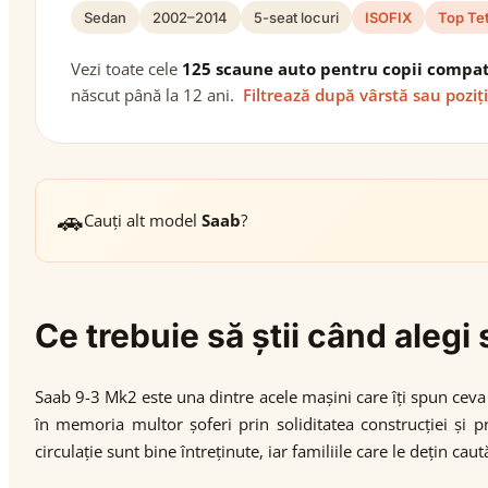
Sedan
2002–2014
5-seat locuri
ISOFIX
Top Te
Vezi toate cele
125 scaune auto pentru copii compat
născut până la 12 ani.
Filtrează după vârstă sau poziț
🚗
Cauți alt model
Saab
?
Ce trebuie să știi când aleg
Saab 9-3 Mk2 este una dintre acele mașini care îți spun ceva
în memoria multor șoferi prin soliditatea construcției și 
circulație sunt bine întreținute, iar familiile care le dețin cau