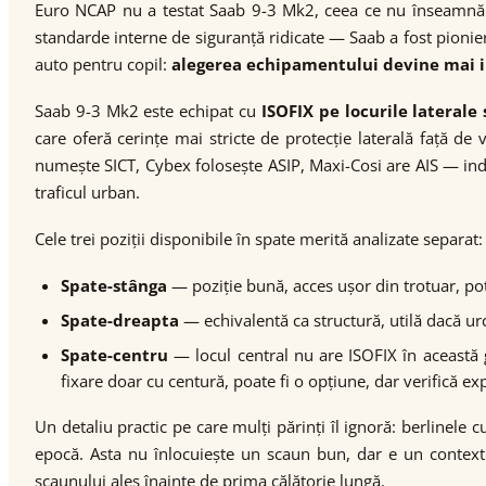
Euro NCAP nu a testat Saab 9-3 Mk2, ceea ce nu înseamnă că
standarde interne de siguranță ridicate — Saab a fost pionier
auto pentru copil:
alegerea echipamentului devine mai i
Saab 9-3 Mk2 este echipat cu
ISOFIX pe locurile laterale
care oferă cerințe mai stricte de protecție laterală față d
numește SICT, Cybex folosește ASIP, Maxi-Cosi are AIS — indif
traficul urban.
Cele trei poziții disponibile în spate merită analizate separat:
Spate-stânga
— poziție bună, acces ușor din trotuar, potr
Spate-dreapta
— echivalentă ca structură, utilă dacă urc
Spate-centru
— locul central nu are ISOFIX în această g
fixare doar cu centură, poate fi o opțiune, dar verifică e
Un detaliu practic pe care mulți părinți îl ignoră: berlinele
epocă. Asta nu înlocuiește un scaun bun, dar e un context 
scaunului ales înainte de prima călătorie lungă.