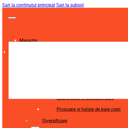
Sari la conținutul principal
Sari la subsol
Magazin
Igienă și Sănătate
Accesorii îngrijire copii
Articole igienă dentară copii
Aspiratoare nazale și accesorii
Cădițe bebe și accesorii baie
Prosoape și halate de baie copii
Diversificare