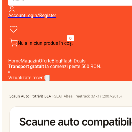
search
Account
Login/Register
0
Nu ai niciun produs în coș.
Home
Magazin
Oferte
Blog
Flash Deals
Transport gratuit
la comenzi peste 500 RON.
Vizualizate recent
Scaun Auto Potrivit
›
SEAT
›
SEAT Altea Freetrack (Mk1) (2007-2015)
Scaune auto compatibil