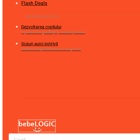
Flash Deals
Dezvoltarea copilului
Fișe de lucru gradiniță și clasele primare
Scaun auto potrivit
Verifică compatibilitatea cu mașina ta
Products