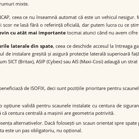
drumuri mixte.
 NCAP, ceea ce nu înseamnă automat că este un vehicul nesigur.
scor ne lasă fără o referință oficială, dar putem lucra cu ce știm
devin cu atât mai importante
tocmai atunci când nu avem cifre 
urile laterale din spate
, ceea ce deschide accesul la întreaga 
scul de instalare greșită și asigură protecție laterală superioară
m SICT (Britax), ASIP (Cybex) sau AIS (Maxi-Cosi) adaugă un strat r
beneficiază de ISOFIX, deci sunt pozițiile prioritare pentru scaune
o opțiune validă pentru scaunele instalate cu centura de siguran
că că centura centrală a mașinii are geometria potrivită.
sența alternativelor. Dacă folosești un scaun orientat spre spate
ta este un pas obligatoriu, nu opțional.