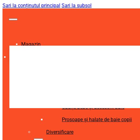
Sari la conținutul principal
Sari la subsol
Magazin
Igienă și Sănătate
Accesorii îngrijire copii
Articole igienă dentară copii
Aspiratoare nazale și accesorii
Cădițe bebe și accesorii baie
Prosoape și halate de baie copii
Diversificare