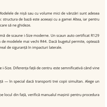
 Modelele de nișă sau cu volume mici de vânzări sunt adesea
: structura de bază este aceeași cu a gamei Altea, iar pentru
care să ne ghideze.
gamă de scaune i-Size moderne. Un scaun auto certificat R129
 față de modelele mai vechi R44. Dacă bugetul permite, optează
eal de siguranță în impacturi laterale.
le i-Size. Diferența față de centru este semnificativă când vine
ță — în special dacă transporti trei copii simultan. Alege un
 pe locul din față, verifică manualul mașinii pentru procedura