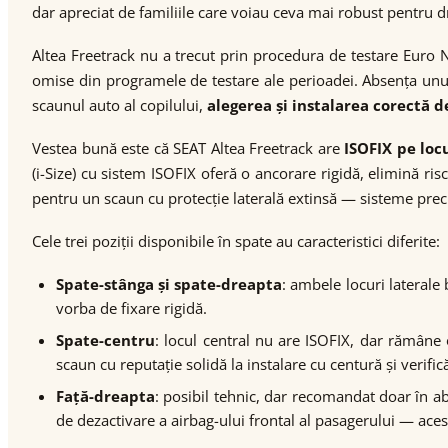
dar apreciat de familiile care voiau ceva mai robust pentru 
Altea Freetrack nu a trecut prin procedura de testare Euro
omise din programele de testare ale perioadei. Absența unui 
scaunul auto al copilului,
alegerea și instalarea corectă 
Vestea bună este că SEAT Altea Freetrack are
ISOFIX pe loc
(i-Size) cu sistem ISOFIX oferă o ancorare rigidă, elimină ri
pentru un scaun cu protecție laterală extinsă — sisteme precu
Cele trei poziții disponibile în spate au caracteristici diferite:
Spate-stânga și spate-dreapta
: ambele locuri laterale 
vorba de fixare rigidă.
Spate-centru
: locul central nu are ISOFIX, dar rămâne 
scaun cu reputație solidă la instalare cu centură și verifi
Față-dreapta
: posibil tehnic, dar recomandat doar în ab
de dezactivare a airbag-ului frontal al pasagerului — aces