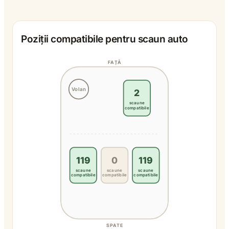
Poziții compatibile pentru scaun auto
FAȚĂ
Volan
2
scaune
compatibile
119
0
119
scaune
scaune
scaune
compatibile
compatibile
compatibile
SPATE