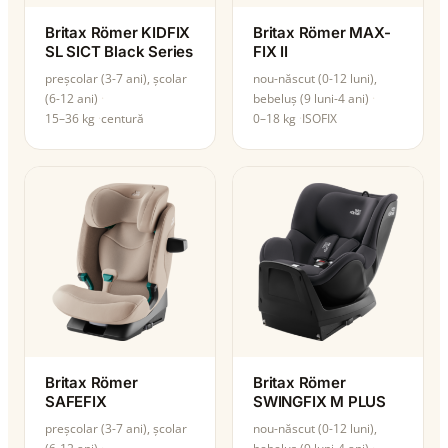
Britax Römer KIDFIX
Britax Römer MAX-
SL SICT Black Series
FIX II
preșcolar (3-7 ani), școlar
nou-născut (0-12 luni),
(6-12 ani)
bebeluș (9 luni-4 ani)
15–36 kg
centură
0–18 kg
ISOFIX
Britax Römer
Britax Römer
SAFEFIX
SWINGFIX M PLUS
preșcolar (3-7 ani), școlar
nou-născut (0-12 luni),