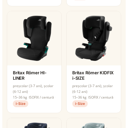
Britax Römer HI-
Britax Römer KIDFIX
LINER
i-SIZE
preșcolar (3-7 ani), școlar
preșcolar (3-7 ani), școlar
(6-12 ani)
(6-12 ani)
15–36 kg
ISOFIX / centură
15–36 kg
ISOFIX / centură
i-Size
i-Size