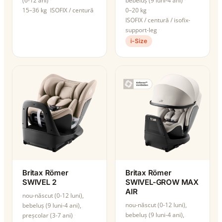
(6-12 ani)
bebeluș (9 luni-4 ani)
15–36 kg
ISOFIX / centură
0–20 kg
ISOFIX / centură / isofix-
support-leg
i-Size
Britax Römer
Britax Römer
SWIVEL 2
SWIVEL-GROW MAX
AIR
nou-născut (0-12 luni),
nou-născut (0-12 luni),
bebeluș (9 luni-4 ani),
bebeluș (9 luni-4 ani),
preșcolar (3-7 ani)