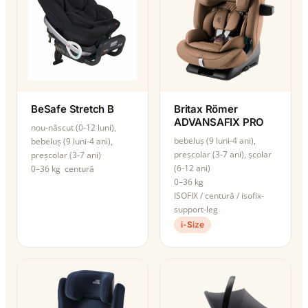
BeSafe Stretch B
Britax Römer
ADVANSAFIX PRO
nou-născut (0-12 luni),
bebeluș (9 luni-4 ani),
bebeluș (9 luni-4 ani),
preșcolar (3-7 ani), școlar
preșcolar (3-7 ani)
(6-12 ani)
0–36 kg
centură
0–36 kg
ISOFIX / centură / isofix-
support-leg
i-Size