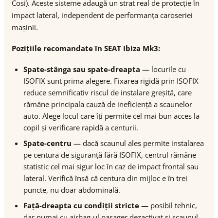
Cosi). Aceste sisteme adaugă un strat real de protecție în
impact lateral, independent de performanța caroseriei
mașinii.
Pozițiile recomandate în SEAT Ibiza Mk3:
Spate-stânga sau spate-dreapta
— locurile cu
ISOFIX sunt prima alegere. Fixarea rigidă prin ISOFIX
reduce semnificativ riscul de instalare greșită, care
rămâne principala cauză de ineficiență a scaunelor
auto. Alege locul care îți permite cel mai bun acces la
copil și verificare rapidă a centurii.
Spate-centru
— dacă scaunul ales permite instalarea
pe centura de siguranță fără ISOFIX, centrul rămâne
statistic cel mai sigur loc în caz de impact frontal sau
lateral. Verifică însă că centura din mijloc e în trei
puncte, nu doar abdominală.
Față-dreapta cu condiții stricte
— posibil tehnic,
dar numai cu airbag-ul pasager dezactivat și scaunul