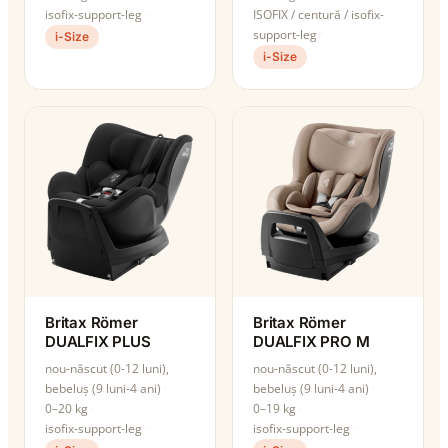
isofix-support-leg
ISOFIX / centură / isofix-
support-leg
i-Size
i-Size
Britax Römer
Britax Römer
DUALFIX PLUS
DUALFIX PRO M
nou-născut (0-12 luni),
nou-născut (0-12 luni),
bebeluș (9 luni-4 ani)
bebeluș (9 luni-4 ani)
0–20 kg
0–19 kg
isofix-support-leg
isofix-support-leg