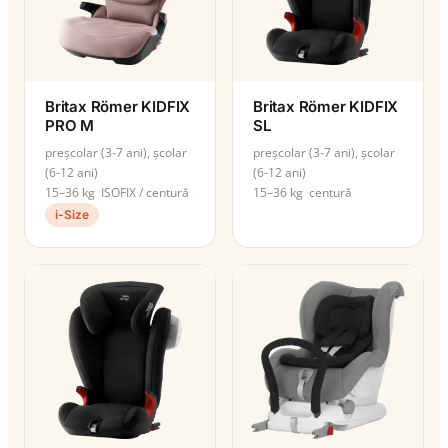
Britax Römer KIDFIX
Britax Römer KIDFIX
PRO M
SL
preșcolar (3-7 ani), școlar
preșcolar (3-7 ani), școlar
(6-12 ani)
(6-12 ani)
15–36 kg
ISOFIX / centură
15–36 kg
centură
i-Size