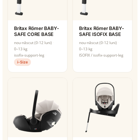
Britax Römer BABY-
Britax Römer BABY-
SAFE CORE BASE
SAFE ISOFIX BASE
nou-născut (0-12 luni)
nou-născut (0-12 luni)
0–13 kg
0–13 kg
isofix-support-leg
ISOFIX / isofix-support-leg
i-Size