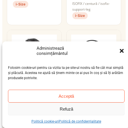
ISOFIX / centură / isofix-
i-Size
support-leg
i-Size
Administrează
consimțământul
Folosim cookie-uri pentru ca vizita ta pe site-ul nostru să fie cât mai simplă
și plăcută. Acestea ne ajută să ținem minte ce ai pus în coș și să îți arătăm
produsele potrivite.
Cybex Anoris T2 i-
Cybex Cloud G i-Size
Acceptă
Size
nou-născut (0-12 luni)
bebeluș (9 luni-4 ani),
0–13 kg
Refuză
preșcolar (3-7 ani), școlar
ISOFIX / centură / isofix-
(6-12 ani)
support-leg
Politică cookie-uri
Politică de confidențialitate
9–21 kg
ISOFIX
i-Size
i-Size