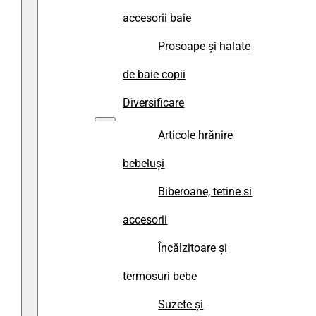
accesorii baie
Prosoape și halate
de baie copii
Diversificare
Articole hrănire
bebeluși
Biberoane, tetine si
accesorii
Încălzitoare și
termosuri bebe
Suzete și