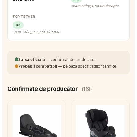
spate stânga, spate dreapta
TOP TETHER
Da
spate stânga, spate dreapta
Sursă oficială
— confirmat de producător
Probabil compatibil
— pe baza specificațiilor tehnice
Confirmate de producător
(119)