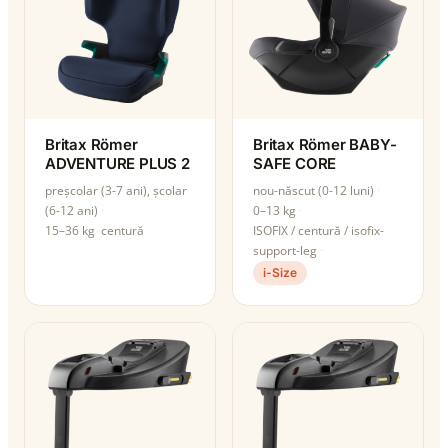
Britax Römer
Britax Römer BABY-
ADVENTURE PLUS 2
SAFE CORE
preșcolar (3-7 ani), școlar
nou-născut (0-12 luni)
(6-12 ani)
0–13 kg
15–36 kg
centură
ISOFIX / centură / isofix-
support-leg
i-Size