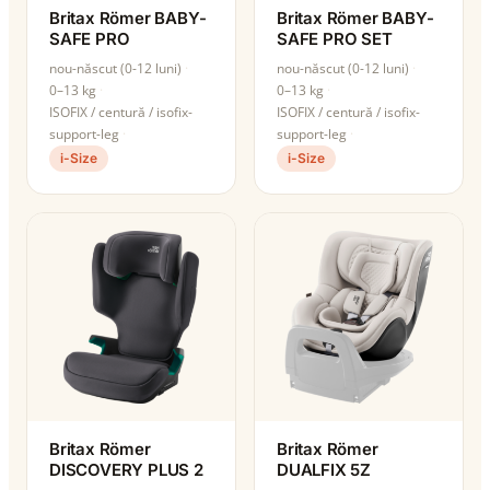
Britax Römer BABY-
Britax Römer BABY-
SAFE PRO
SAFE PRO SET
nou-născut (0-12 luni)
nou-născut (0-12 luni)
0–13 kg
0–13 kg
ISOFIX / centură / isofix-
ISOFIX / centură / isofix-
support-leg
support-leg
i-Size
i-Size
Britax Römer
Britax Römer
DISCOVERY PLUS 2
DUALFIX 5Z