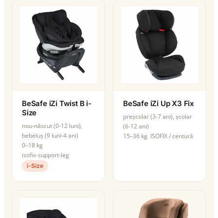
BeSafe iZi Twist B i-
BeSafe iZi Up X3 Fix
Size
preșcolar (3-7 ani), școlar
nou-născut (0-12 luni),
(6-12 ani)
bebeluș (9 luni-4 ani)
15–36 kg
ISOFIX / centură
0–18 kg
isofix-support-leg
i-Size