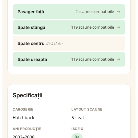
2 scaune compatibile
→
Pasager față
119 scaune compatibile
→
Spate stânga
Spate centru
fără date
119 scaune compatibile
→
Spate dreapta
Specificații
CAROSERIE
LAYOUT SCAUNE
Hatchback
5-seat
ANI PRODUCȚIE
ISOFIX
2002–2008
Da