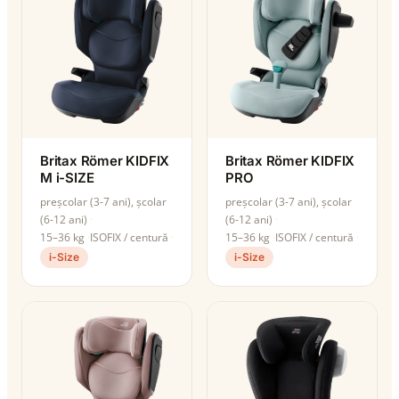
Britax Römer KIDFIX
Britax Römer KIDFIX
M i-SIZE
PRO
preșcolar (3-7 ani), școlar
preșcolar (3-7 ani), școlar
(6-12 ani)
(6-12 ani)
15–36 kg
ISOFIX / centură
15–36 kg
ISOFIX / centură
i-Size
i-Size