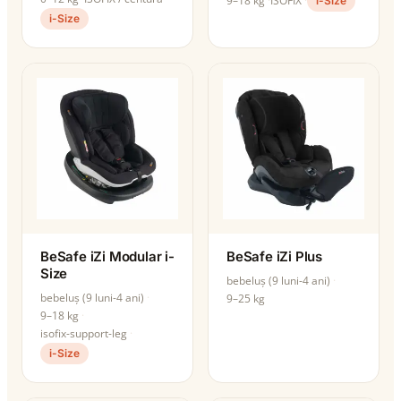
9–18 kg
ISOFIX
i-Size
i-Size
BeSafe iZi Modular i-
BeSafe iZi Plus
Size
bebeluș (9 luni-4 ani)
bebeluș (9 luni-4 ani)
9–25 kg
9–18 kg
isofix-support-leg
i-Size