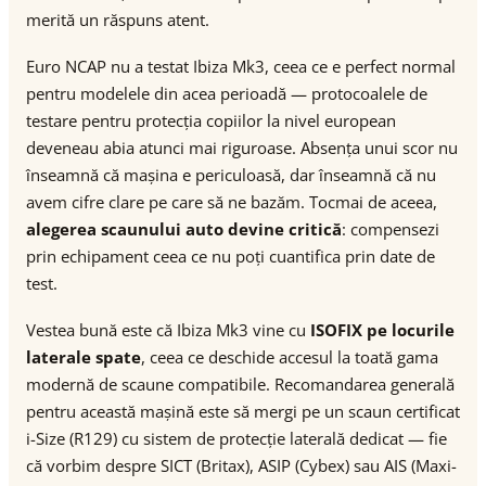
merită un răspuns atent.
Euro NCAP nu a testat Ibiza Mk3, ceea ce e perfect normal
pentru modelele din acea perioadă — protocoalele de
testare pentru protecția copiilor la nivel european
deveneau abia atunci mai riguroase. Absența unui scor nu
înseamnă că mașina e periculoasă, dar înseamnă că nu
avem cifre clare pe care să ne bazăm. Tocmai de aceea,
alegerea scaunului auto devine critică
: compensezi
prin echipament ceea ce nu poți cuantifica prin date de
test.
Vestea bună este că Ibiza Mk3 vine cu
ISOFIX pe locurile
laterale spate
, ceea ce deschide accesul la toată gama
modernă de scaune compatibile. Recomandarea generală
pentru această mașină este să mergi pe un scaun certificat
i-Size (R129) cu sistem de protecție laterală dedicat — fie
că vorbim despre SICT (Britax), ASIP (Cybex) sau AIS (Maxi-