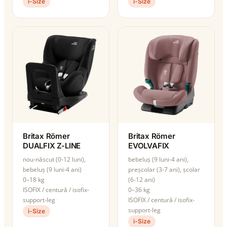
i-Size
i-Size
Britax Römer
Britax Römer
DUALFIX Z-LINE
EVOLVAFIX
nou-născut (0-12 luni),
bebeluș (9 luni-4 ani),
bebeluș (9 luni-4 ani)
preșcolar (3-7 ani), școlar
0–18 kg
(6-12 ani)
ISOFIX / centură / isofix-
0–36 kg
support-leg
ISOFIX / centură / isofix-
support-leg
i-Size
i-Size