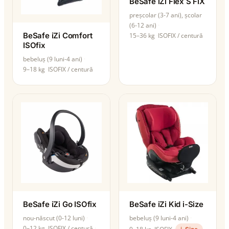
BeSafe iZi Flex S FIX
preșcolar (3-7 ani), școlar
(6-12 ani)
BeSafe iZi Comfort
15–36 kg
ISOFIX / centură
ISOfix
bebeluș (9 luni-4 ani)
9–18 kg
ISOFIX / centură
BeSafe iZi Go ISOfix
BeSafe iZi Kid i-Size
nou-născut (0-12 luni)
bebeluș (9 luni-4 ani)
0–12 kg
ISOFIX / centură