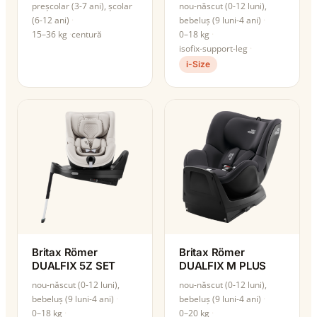
preșcolar (3-7 ani), școlar
nou-născut (0-12 luni),
(6-12 ani)
bebeluș (9 luni-4 ani)
15–36 kg
centură
0–18 kg
isofix-support-leg
i-Size
Britax Römer
Britax Römer
DUALFIX 5Z SET
DUALFIX M PLUS
nou-născut (0-12 luni),
nou-născut (0-12 luni),
bebeluș (9 luni-4 ani)
bebeluș (9 luni-4 ani)
0–18 kg
0–20 kg