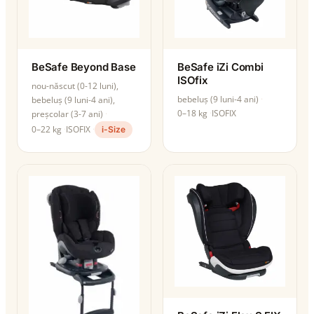
BeSafe Beyond Base
BeSafe iZi Combi
ISOfix
nou-născut (0-12 luni),
bebeluș (9 luni-4 ani)
bebeluș (9 luni-4 ani),
0–18 kg
ISOFIX
preșcolar (3-7 ani)
0–22 kg
ISOFIX
i-Size