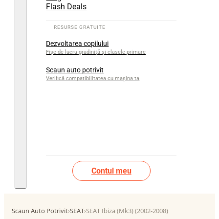
Flash Deals
Dezvoltarea copilului
Fișe de lucru gradiniță și clasele primare
Scaun auto potrivit
Verifică compatibilitatea cu mașina ta
Contul meu
Scaun Auto Potrivit
›
SEAT
›
SEAT Ibiza (Mk3) (2002-2008)