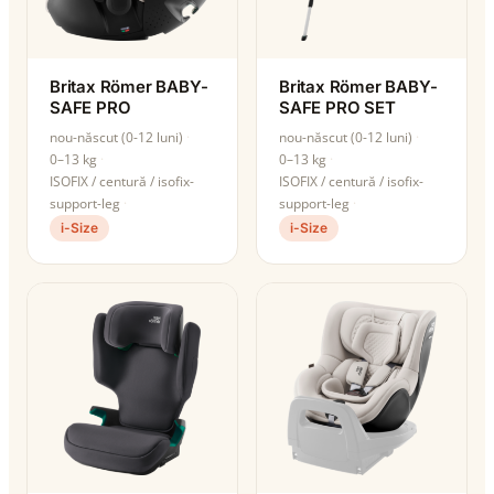
Britax Römer BABY-
Britax Römer BABY-
SAFE PRO
SAFE PRO SET
nou-născut (0-12 luni)
nou-născut (0-12 luni)
0–13 kg
0–13 kg
ISOFIX / centură / isofix-
ISOFIX / centură / isofix-
support-leg
support-leg
i-Size
i-Size