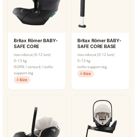
Britax Römer BABY-
Britax Römer BABY-
SAFE CORE
SAFE CORE BASE
nou-născut (0-12 luni)
nou-născut (0-12 luni)
0–13 kg
0–13 kg
ISOFIX / centură / isofix-
isofix-support-leg
support-leg
i-Size
i-Size