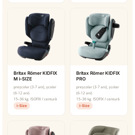
Britax Römer KIDFIX
Britax Römer KIDFIX
M i-SIZE
PRO
preșcolar (3-7 ani), școlar
preșcolar (3-7 ani), școlar
(6-12 ani)
(6-12 ani)
15–36 kg
ISOFIX / centură
15–36 kg
ISOFIX / centură
i-Size
i-Size