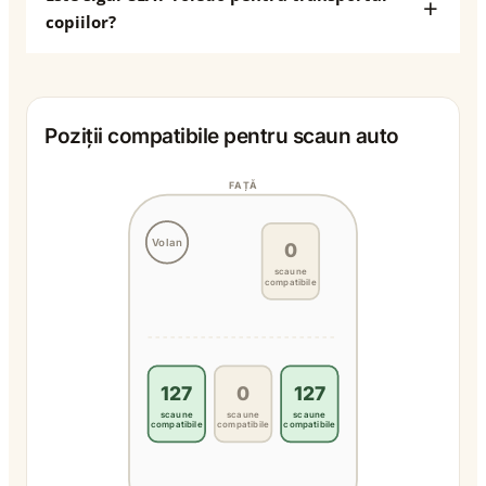
copiilor?
Poziții compatibile pentru scaun auto
FAȚĂ
Volan
0
scaune
compatibile
127
0
127
scaune
scaune
scaune
compatibile
compatibile
compatibile