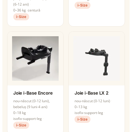
(6-12 ani)
i-Size
0–36 kg
centură
i-Size
Joie i-Base Encore
Joie i-Base LX 2
nou-născut (0-12 luni),
nou-născut (0-12 luni)
bebeluș (9 luni-4 ani)
0–13 kg
0–18 kg
isofix-support-leg
isofix-support-leg
i-Size
i-Size