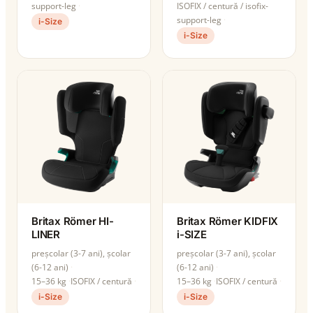
support-leg
ISOFIX / centură / isofix-
support-leg
i-Size
i-Size
Britax Römer HI-
Britax Römer KIDFIX
LINER
i-SIZE
preșcolar (3-7 ani), școlar
preșcolar (3-7 ani), școlar
(6-12 ani)
(6-12 ani)
15–36 kg
ISOFIX / centură
15–36 kg
ISOFIX / centură
i-Size
i-Size