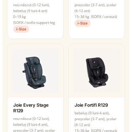
nou-născut (0-12 luni),
preșcolar (3-7 ani), școlar
bebeluș (9 luni-4 ani)
(6-12 ani)
0–19 kg
15–36 kg
ISOFIX / centură
ISOFIX / isofix-support-leg
i-Size
i-Size
Joie Every Stage
Joie Fortifi R129
R129
bebeluș (9 luni-4 ani),
nou-născut (0-12 luni),
preșcolar (3-7 ani), școlar
bebeluș (9 luni-4 ani),
(6-12 ani)
preșcolar (3-7 ani), școlar
15–36 kg
ISOFIX / centură