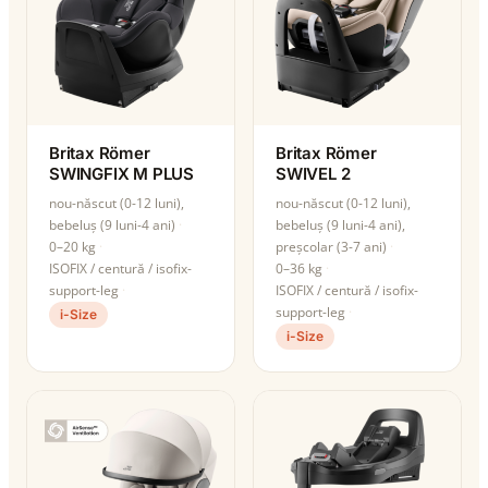
Britax Römer
Britax Römer
SWINGFIX M PLUS
SWIVEL 2
nou-născut (0-12 luni),
nou-născut (0-12 luni),
bebeluș (9 luni-4 ani)
bebeluș (9 luni-4 ani),
0–20 kg
preșcolar (3-7 ani)
ISOFIX / centură / isofix-
0–36 kg
support-leg
ISOFIX / centură / isofix-
support-leg
i-Size
i-Size