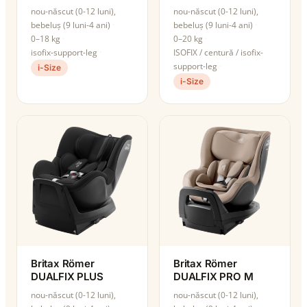
nou-născut (0-12 luni),
nou-născut (0-12 luni),
bebeluș (9 luni-4 ani)
bebeluș (9 luni-4 ani)
0–18 kg
0–20 kg
isofix-support-leg
ISOFIX / centură / isofix-
support-leg
i-Size
i-Size
Britax Römer
Britax Römer
DUALFIX PLUS
DUALFIX PRO M
nou-născut (0-12 luni),
nou-născut (0-12 luni),