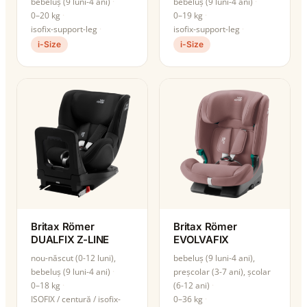
bebeluș (9 luni-4 ani)
bebeluș (9 luni-4 ani)
0–20 kg
0–19 kg
isofix-support-leg
isofix-support-leg
i-Size
i-Size
Britax Römer
Britax Römer
DUALFIX Z-LINE
EVOLVAFIX
nou-născut (0-12 luni),
bebeluș (9 luni-4 ani),
bebeluș (9 luni-4 ani)
preșcolar (3-7 ani), școlar
0–18 kg
(6-12 ani)
ISOFIX / centură / isofix-
0–36 kg