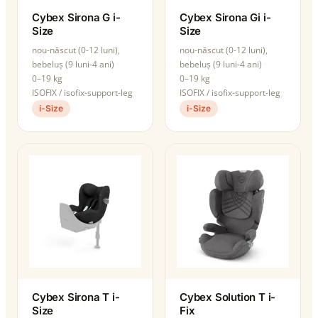
Cybex Sirona G i-
Cybex Sirona Gi i-
Size
Size
nou-născut (0-12 luni),
nou-născut (0-12 luni),
bebeluș (9 luni-4 ani)
bebeluș (9 luni-4 ani)
0–19 kg
0–19 kg
ISOFIX / isofix-support-leg
ISOFIX / isofix-support-leg
i-Size
i-Size
Cybex Sirona T i-
Cybex Solution T i-
Size
Fix