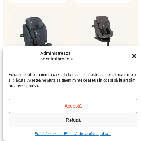
Administrează
consimțământul
Joie i-Bold
Joie i-Pivot 360
Folosim cookie-uri pentru ca vizita ta pe site-ul nostru să fie cât mai simplă
și plăcută. Acestea ne ajută să ținem minte ce ai pus în coș și să îți arătăm
bebeluș (9 luni-4 ani),
nou-născut (0-12 luni),
produsele potrivite.
preșcolar (3-7 ani), școlar
bebeluș (9 luni-4 ani)
(6-12 ani)
0–18 kg
15–36 kg
ISOFIX / centură
isofix-support-leg
Acceptă
i-Size
i-Size
Refuză
Politică cookie-uri
Politică de confidențialitate