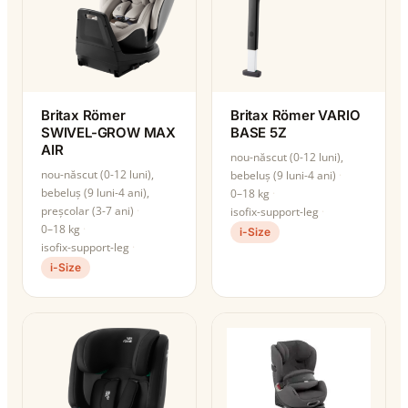
Britax Römer
Britax Römer VARIO
SWIVEL-GROW MAX
BASE 5Z
AIR
nou-născut (0-12 luni),
nou-născut (0-12 luni),
bebeluș (9 luni-4 ani)
bebeluș (9 luni-4 ani),
0–18 kg
preșcolar (3-7 ani)
isofix-support-leg
0–18 kg
i-Size
isofix-support-leg
i-Size