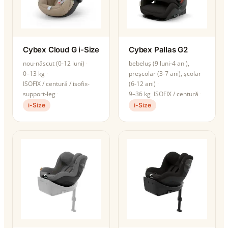
Cybex Cloud G i-Size
Cybex Pallas G2
nou-născut (0-12 luni)
bebeluș (9 luni-4 ani),
0–13 kg
preșcolar (3-7 ani), școlar
ISOFIX / centură / isofix-
(6-12 ani)
support-leg
9–36 kg
ISOFIX / centură
i-Size
i-Size