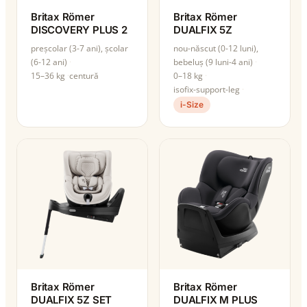
Britax Römer
Britax Römer
DISCOVERY PLUS 2
DUALFIX 5Z
preșcolar (3-7 ani), școlar
nou-născut (0-12 luni),
(6-12 ani)
bebeluș (9 luni-4 ani)
15–36 kg
centură
0–18 kg
isofix-support-leg
i-Size
Britax Römer
Britax Römer
DUALFIX 5Z SET
DUALFIX M PLUS