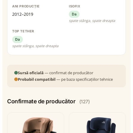
ANI PRODUCȚIE
ISOFIX
2012–2019
Da
spate stânga, spate dreapta
TOP TETHER
Da
spate stânga, spate dreapta
Sursă oficială
— confirmat de producător
Probabil compatibil
— pe baza specificațiilor tehnice
Confirmate de producător
(127)