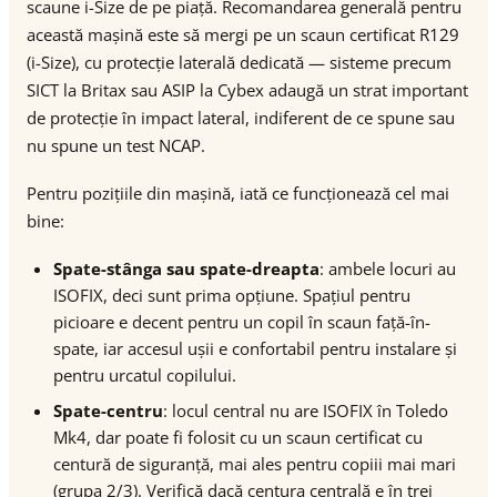
scaune i-Size de pe piață. Recomandarea generală pentru
această mașină este să mergi pe un scaun certificat R129
(i-Size), cu protecție laterală dedicată — sisteme precum
SICT la Britax sau ASIP la Cybex adaugă un strat important
de protecție în impact lateral, indiferent de ce spune sau
nu spune un test NCAP.
Pentru pozițiile din mașină, iată ce funcționează cel mai
bine:
Spate-stânga sau spate-dreapta
: ambele locuri au
ISOFIX, deci sunt prima opțiune. Spațiul pentru
picioare e decent pentru un copil în scaun față-în-
spate, iar accesul ușii e confortabil pentru instalare și
pentru urcatul copilului.
Spate-centru
: locul central nu are ISOFIX în Toledo
Mk4, dar poate fi folosit cu un scaun certificat cu
centură de siguranță, mai ales pentru copiii mai mari
(grupa 2/3). Verifică dacă centura centrală e în trei