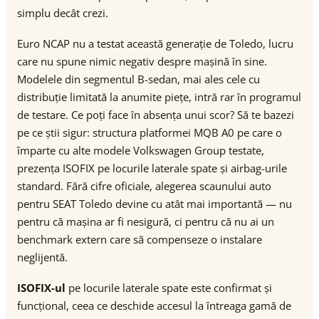
simplu decât crezi.
Euro NCAP nu a testat această generație de Toledo, lucru
care nu spune nimic negativ despre mașină în sine.
Modelele din segmentul B-sedan, mai ales cele cu
distribuție limitată la anumite piețe, intră rar în programul
de testare. Ce poți face în absența unui scor? Să te bazezi
pe ce știi sigur: structura platformei MQB A0 pe care o
împarte cu alte modele Volkswagen Group testate,
prezența ISOFIX pe locurile laterale spate și airbag-urile
standard. Fără cifre oficiale, alegerea scaunului auto
pentru SEAT Toledo devine cu atât mai importantă — nu
pentru că mașina ar fi nesigură, ci pentru că nu ai un
benchmark extern care să compenseze o instalare
neglijentă.
ISOFIX-ul
pe locurile laterale spate este confirmat și
funcțional, ceea ce deschide accesul la întreaga gamă de