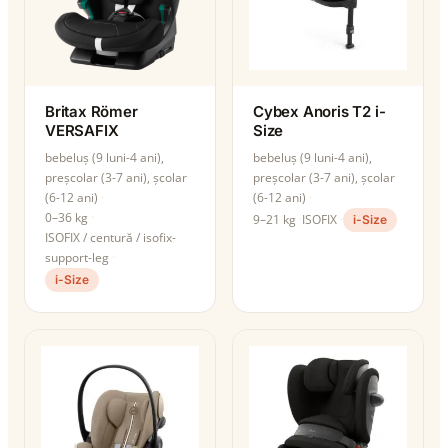
Britax Römer
Cybex Anoris T2 i-
VERSAFIX
Size
bebeluș (9 luni-4 ani),
bebeluș (9 luni-4 ani),
preșcolar (3-7 ani), școlar
preșcolar (3-7 ani), școlar
(6-12 ani)
(6-12 ani)
0–36 kg
9–21 kg
ISOFIX
i-Size
ISOFIX / centură / isofix-
support-leg
i-Size