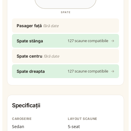
SPATE
Pasager față
fără date
127 scaune compatibile
→
Spate stânga
Spate centru
fără date
127 scaune compatibile
→
Spate dreapta
Specificații
CAROSERIE
LAYOUT SCAUNE
Sedan
5-seat