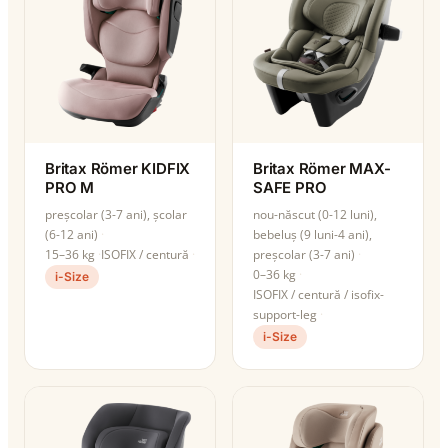
Britax Römer KIDFIX
Britax Römer MAX-
PRO M
SAFE PRO
preșcolar (3-7 ani), școlar
nou-născut (0-12 luni),
(6-12 ani)
bebeluș (9 luni-4 ani),
15–36 kg
ISOFIX / centură
preșcolar (3-7 ani)
0–36 kg
i-Size
ISOFIX / centură / isofix-
support-leg
i-Size