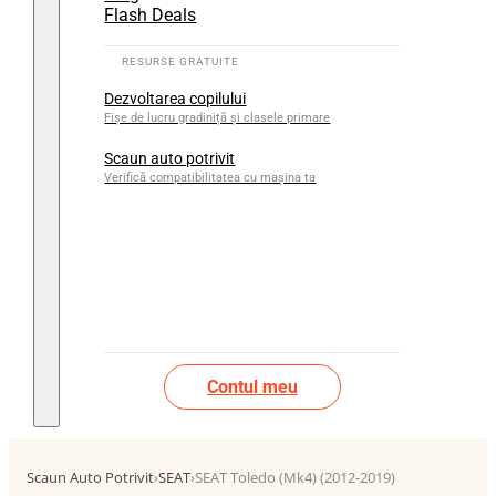
Flash Deals
Dezvoltarea copilului
Fișe de lucru gradiniță și clasele primare
Scaun auto potrivit
Verifică compatibilitatea cu mașina ta
Contul meu
Scaun Auto Potrivit
›
SEAT
›
SEAT Toledo (Mk4) (2012-2019)