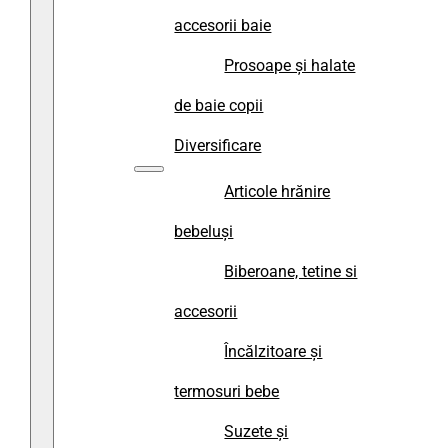
accesorii baie
Prosoape și halate
de baie copii
Diversificare
Articole hrănire
bebeluși
Biberoane, tetine si
accesorii
Încălzitoare și
termosuri bebe
Suzete și