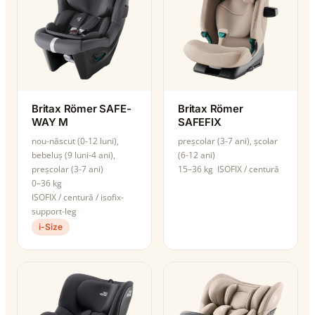
Britax Römer SAFE-
Britax Römer
WAY M
SAFEFIX
nou-născut (0-12 luni),
preșcolar (3-7 ani), școlar
bebeluș (9 luni-4 ani),
(6-12 ani)
preșcolar (3-7 ani)
15–36 kg
ISOFIX / centură
0–36 kg
ISOFIX / centură / isofix-
support-leg
i-Size