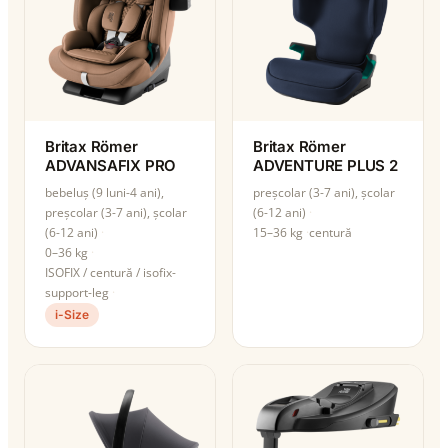
Britax Römer
Britax Römer
ADVANSAFIX PRO
ADVENTURE PLUS 2
bebeluș (9 luni-4 ani),
preșcolar (3-7 ani), școlar
preșcolar (3-7 ani), școlar
(6-12 ani)
(6-12 ani)
15–36 kg
centură
0–36 kg
ISOFIX / centură / isofix-
support-leg
i-Size