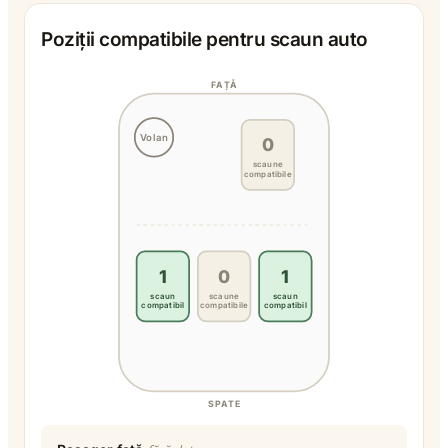
Poziții compatibile pentru scaun auto
FAȚĂ
Volan
0
scaune
compatibile
1
0
1
scaun
scaune
scaun
compatibil
compatibile
compatibil
SPATE