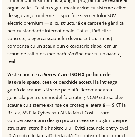
limitată pur și simplu nu ajung în programul de testare al
organizației. Ce știm sigur: mașina vine cu sisteme active
de siguranță moderne — specifice segmentului SUV
electric premium — și cu structură de caroserie gândită
pentru standarde internaționale. Totuși, fără cifre
concrete, alegerea scaunului devine critică: nu poți
compensa cu un scaun bun o caroserie slabă, dar un
scaun de calitate superioară rămâne mereu un avantaj
real.
Vestea bună e că
Seres 7 are ISOFIX pe locurile
laterale spate
, ceea ce deschide accesul la întreaga
gamă de scaune i-Size de pe piață. Recomandarea
generală pentru un model fără rating NCAP este să alegi
scaune cu sisteme extinse de protecție laterală — SICT la
Britax, ASIP la Cybex sau AIS la Maxi-Cosi — care
compensează prin design propriu ceea ce nu știm despre
structura laterală a habitaclului. Evită scaunele entry-level
fără protecție laterală declarată; în contextul unui model