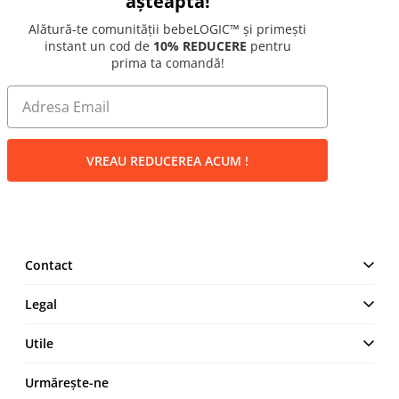
așteaptă!
Alătură-te comunității bebeLOGIC™ și primești
instant un cod de
10% REDUCERE
pentru
prima ta comandă!
VREAU REDUCEREA ACUM !
Contact
MAKE IT LOGIC SRL
Legal
Str. Lt. Aurel Botea, Nr. 4,
București, Sector 3,
Termeni și Condiții
Utile
România
Politică de confidențialitate
+4 0744 23 0000
Cum comand
Urmărește-ne
Politica cookies