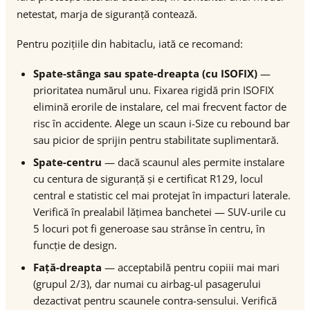
netestat, marja de siguranță contează.
Pentru pozițiile din habitaclu, iată ce recomand:
Spate-stânga sau spate-dreapta (cu ISOFIX)
—
prioritatea numărul unu. Fixarea rigidă prin ISOFIX
elimină erorile de instalare, cel mai frecvent factor de
risc în accidente. Alege un scaun i-Size cu rebound bar
sau picior de sprijin pentru stabilitate suplimentară.
Spate-centru
— dacă scaunul ales permite instalare
cu centura de siguranță și e certificat R129, locul
central e statistic cel mai protejat în impacturi laterale.
Verifică în prealabil lățimea banchetei — SUV-urile cu
5 locuri pot fi generoase sau strânse în centru, în
funcție de design.
Față-dreapta
— acceptabilă pentru copiii mai mari
(grupul 2/3), dar numai cu airbag-ul pasagerului
dezactivat pentru scaunele contra-sensului. Verifică