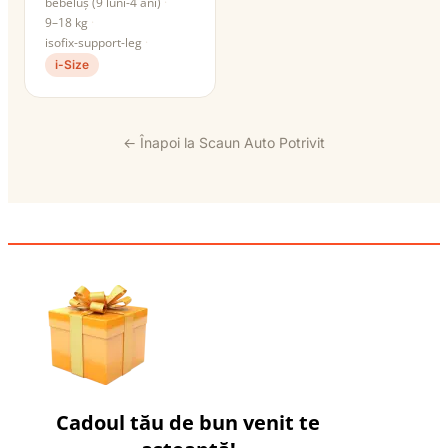
bebeluș (9 luni-4 ani)
9–18 kg
isofix-support-leg
i-Size
← Înapoi la Scaun Auto Potrivit
Cadoul tău de bun venit te