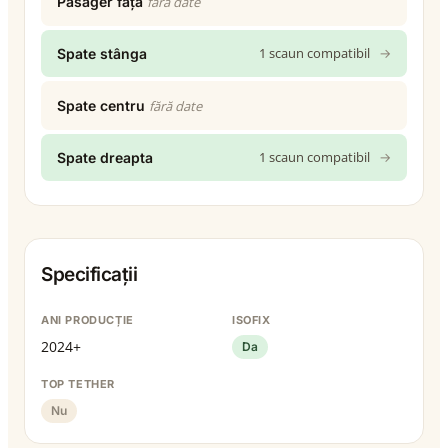
Pasager față
fără date
1 scaun compatibil
→
Spate stânga
Spate centru
fără date
1 scaun compatibil
→
Spate dreapta
Specificații
ANI PRODUCȚIE
ISOFIX
2024+
Da
TOP TETHER
Nu