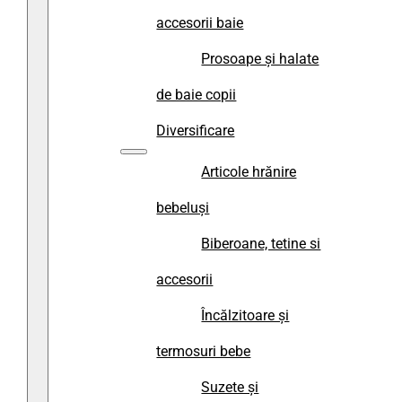
accesorii baie
Prosoape și halate
de baie copii
Diversificare
Articole hrănire
bebeluși
Biberoane, tetine si
accesorii
Încălzitoare și
termosuri bebe
Suzete și