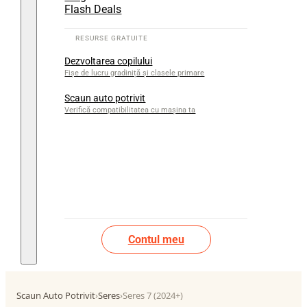
Flash Deals
Dezvoltarea copilului
Fișe de lucru gradiniță și clasele primare
Scaun auto potrivit
Verifică compatibilitatea cu mașina ta
Contul meu
Scaun Auto Potrivit
›
Seres
›
Seres 7 (2024+)