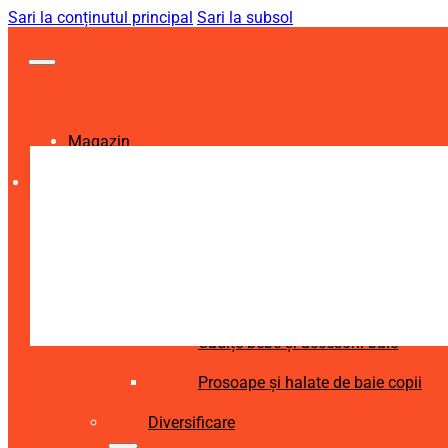
Sari la conținutul principal
Sari la subsol
Magazin
Igienă și Sănătate
Accesorii îngrijire copii
Articole igienă dentară copii
Aspiratoare nazale și accesorii
Cădițe bebe și accesorii baie
Prosoape și halate de baie copii
Diversificare