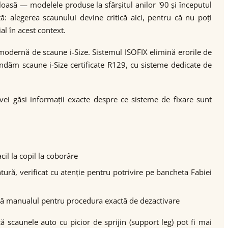
oasă — modelele produse la sfârșitul anilor '90 și începutul
: alegerea scaunului devine critică aici, pentru că nu poți
al în acest context.
modernă de scaune i-Size. Sistemul ISOFIX elimină erorile de
mandăm scaune i-Size certificate R129, cu sisteme dedicate de
vei găsi informații exacte despre ce sisteme de fixare sunt
il la copil la coborâre
tură, verificat cu atenție pentru potrivire pe bancheta Fabiei
ultă manualul pentru procedura exactă de dezactivare
ă scaunele auto cu picior de sprijin (support leg) pot fi mai