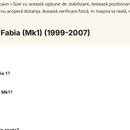
scaun i-Size cu această opțiune de stabilizare, testează pozițio
nu acoperă distanța. Această verificare fizică, în mașina ta reală, 
 Fabia (Mk1) (1999-2007)
ia 1?
a Mk1?
în spate?