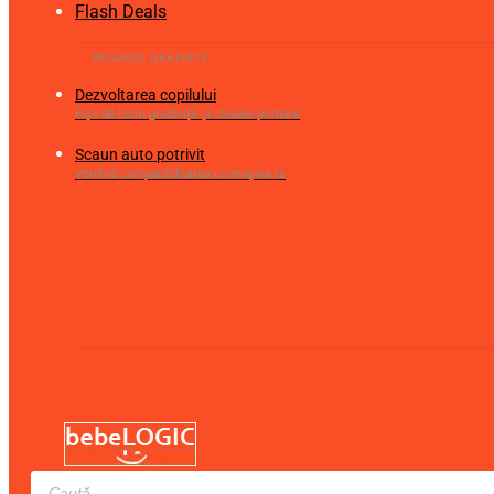
Flash Deals
Dezvoltarea copilului
Fișe de lucru gradiniță și clasele primare
Scaun auto potrivit
Verifică compatibilitatea cu mașina ta
Products