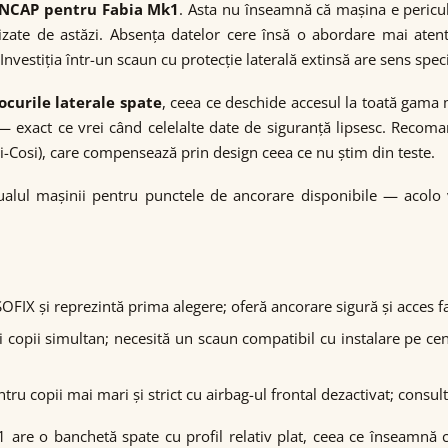
o NCAP pentru Fabia Mk1
. Asta nu înseamnă că mașina e pericul
izate de astăzi. Absența datelor cere însă o abordare mai atentă
nvestiția într-un scaun cu protecție laterală extinsă are sens speci
ocurile laterale spate
, ceea ce deschide accesul la toată gama 
ă — exact ce vrei când celelalte date de siguranță lipsesc. Reco
axi-Cosi), care compensează prin design ceea ce nu știm din teste.
ualul mașinii pentru punctele de ancorare disponibile — acolo 
FIX și reprezintă prima alegere; oferă ancorare sigură și acces fac
 copii simultan; necesită un scaun compatibil cu instalare pe cen
ru copii mai mari și strict cu airbag-ul frontal dezactivat; cons
 are o banchetă spate cu profil relativ plat, ceea ce înseamnă c