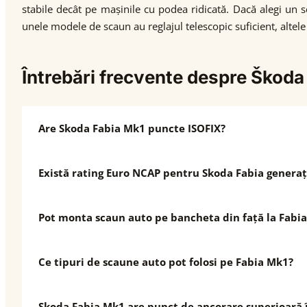
stabile decât pe mașinile cu podea ridicată. Dacă alegi un 
unele modele de scaun au reglajul telescopic suficient, altele 
Întrebări frecvente despre Škoda
Are Skoda Fabia Mk1 puncte ISOFIX?
Există rating Euro NCAP pentru Skoda Fabia generaț
Pot monta scaun auto pe bancheta din față la Fabi
Ce tipuri de scaune auto pot folosi pe Fabia Mk1?
Skoda Fabia Mk1 are punct de ancorare superioară 