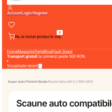
search
Account
Login/Register
0
Nu ai niciun produs în coș.
Home
Magazin
Oferte
Blog
Flash Deals
Transport gratuit
la comenzi peste 500 RON.
Vizualizate recent
Scaun Auto Potrivit
›
Skoda
›
Škoda Fabia (Mk1) (1999-2007)
Scaune auto compatibil