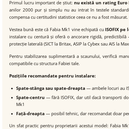
Primul lucru important de știut:
nu există un rating Eur
anilor 2000 pur și simplu nu au intrat în testele standard
compensa cu certitudini statistice ceea ce nu a fost măsurat. I
Vestea bună este că Fabia Mk1 vine echipată cu
ISOFIX pe l
instalare cu centură și oferă o ancorare rigidă, predictibil
protecție laterală (SICT la Britax, ASIP la Cybex sau AIS la M
Pentru stabilizarea suplimentară a scaunului, verifică man
compatibile cu structura Fabiei tale.
Pozițiile recomandate pentru instalare:
Spate-stânga sau spate-dreapta
— ambele locuri au ISO
Spate-centru
— fără ISOFIX, dar util dacă transporti doi
Mk1
Față-dreapta
— posibil tehnic, dar recomandat doar pent
Un sfat practic pentru proprietarii acestui model: Fabia Mk1