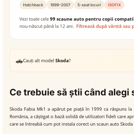
Hatchback
1999–2007
5-seat locuri
ISOFIX
Vezi toate cele
99 scaune auto pentru copii compati
nou-născut până la 12 ani.
Filtrează după vârstă sau 
🚗
Cauți alt model
Skoda
?
Ce trebuie să știi când aleg
Skoda Fabia Mk1 a apărut pe piață în 1999 ca răspuns la ce
România, a câștigat o bază solidă de utilizatori fideli care ap
care se întreabă cum pot instala corect un scaun auto Skoda