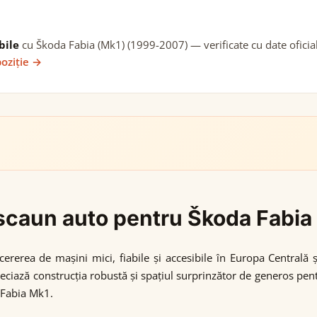
bile
cu Škoda Fabia (Mk1) (1999-2007) — verificate cu date oficial
poziție →
i scaun auto pentru Škoda Fabi
rerea de mașini mici, fiabile și accesibile în Europa Centrală ș
reciază construcția robustă și spațiul surprinzător de generos pentr
 Fabia Mk1.