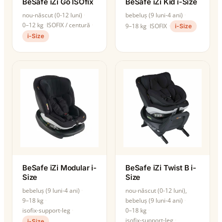
BeSafe iZi Go ISOfix
BeSafe iZi Kid i-Size
nou-născut (0-12 luni)
bebeluș (9 luni-4 ani)
0–12 kg
ISOFIX / centură
9–18 kg
ISOFIX
i-Size
i-Size
BeSafe iZi Modular i-
BeSafe iZi Twist B i-
Size
Size
bebeluș (9 luni-4 ani)
nou-născut (0-12 luni),
9–18 kg
bebeluș (9 luni-4 ani)
isofix-support-leg
0–18 kg
isofix-support-leg
i-Size