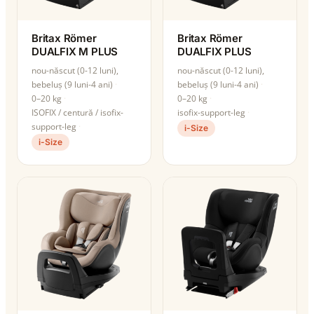
Britax Römer
Britax Römer
DUALFIX M PLUS
DUALFIX PLUS
nou-născut (0-12 luni),
nou-născut (0-12 luni),
bebeluș (9 luni-4 ani)
bebeluș (9 luni-4 ani)
0–20 kg
0–20 kg
ISOFIX / centură / isofix-
isofix-support-leg
support-leg
i-Size
i-Size