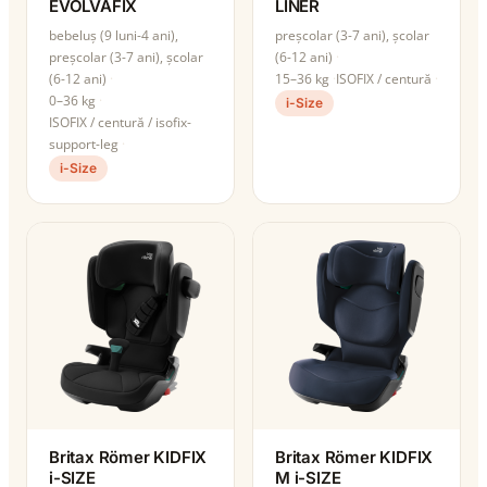
EVOLVAFIX
LINER
bebeluș (9 luni-4 ani),
preșcolar (3-7 ani), școlar
preșcolar (3-7 ani), școlar
(6-12 ani)
(6-12 ani)
15–36 kg
ISOFIX / centură
0–36 kg
i-Size
ISOFIX / centură / isofix-
support-leg
i-Size
Britax Römer KIDFIX
Britax Römer KIDFIX
i-SIZE
M i-SIZE