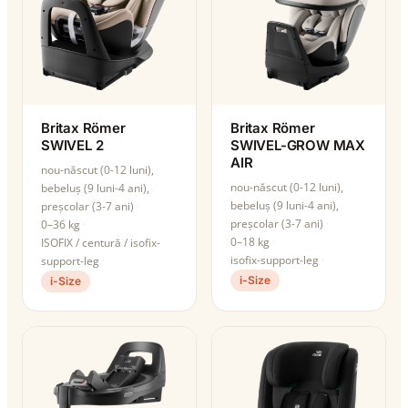
Britax Römer
Britax Römer
SWIVEL 2
SWIVEL-GROW MAX
AIR
nou-născut (0-12 luni),
nou-născut (0-12 luni),
bebeluș (9 luni-4 ani),
bebeluș (9 luni-4 ani),
preșcolar (3-7 ani)
preșcolar (3-7 ani)
0–36 kg
0–18 kg
ISOFIX / centură / isofix-
isofix-support-leg
support-leg
i-Size
i-Size