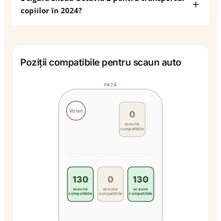
copiilor în 2024?
Poziții compatibile pentru scaun auto
FAȚĂ
Volan
0
scaune
compatibile
130
0
130
scaune
scaune
scaune
compatibile
compatibile
compatibile