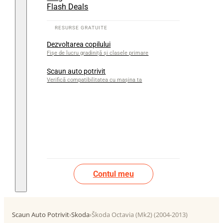
Flash Deals
Dezvoltarea copilului
Fișe de lucru gradiniță și clasele primare
Scaun auto potrivit
Verifică compatibilitatea cu mașina ta
Contul meu
Scaun Auto Potrivit
›
Skoda
›
Škoda Octavia (Mk2) (2004-2013)