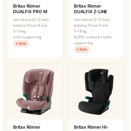
Britax Römer
Britax Römer
DUALFIX PRO M
DUALFIX Z-LINE
nou-născut (0-12 luni),
nou-născut (0-12 luni),
bebeluș (9 luni-4 ani)
bebeluș (9 luni-4 ani)
0–19 kg
0–18 kg
isofix-support-leg
ISOFIX / centură / isofix-
support-leg
i-Size
i-Size
Britax Römer
Britax Römer HI-