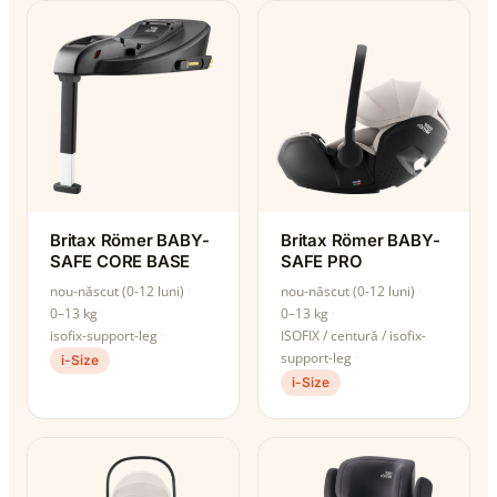
Britax Römer BABY-
Britax Römer BABY-
SAFE CORE BASE
SAFE PRO
nou-născut (0-12 luni)
nou-născut (0-12 luni)
0–13 kg
0–13 kg
isofix-support-leg
ISOFIX / centură / isofix-
support-leg
i-Size
i-Size