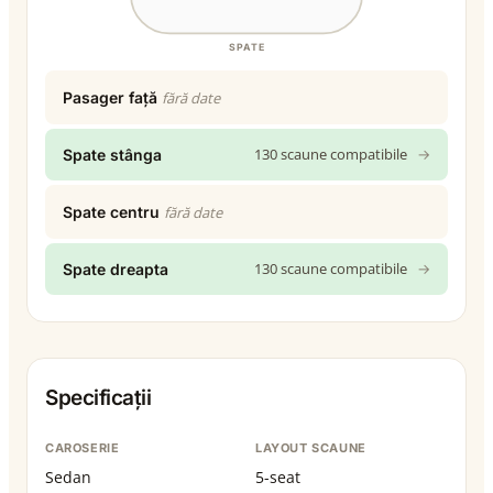
SPATE
Pasager față
fără date
130 scaune compatibile
→
Spate stânga
Spate centru
fără date
130 scaune compatibile
→
Spate dreapta
Specificații
CAROSERIE
LAYOUT SCAUNE
Sedan
5-seat