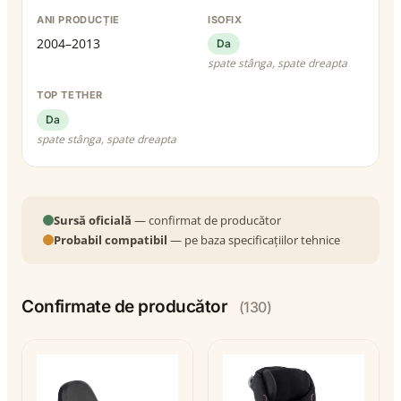
ANI PRODUCȚIE
ISOFIX
2004–2013
Da
spate stânga, spate dreapta
TOP TETHER
Da
spate stânga, spate dreapta
Sursă oficială
— confirmat de producător
Probabil compatibil
— pe baza specificațiilor tehnice
Confirmate de producător
(130)