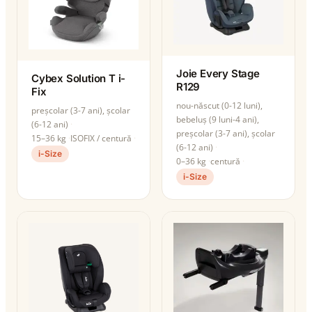
Joie Every Stage
Cybex Solution T i-
R129
Fix
nou-născut (0-12 luni),
preșcolar (3-7 ani), școlar
bebeluș (9 luni-4 ani),
(6-12 ani)
preșcolar (3-7 ani), școlar
15–36 kg
ISOFIX / centură
(6-12 ani)
i-Size
0–36 kg
centură
i-Size