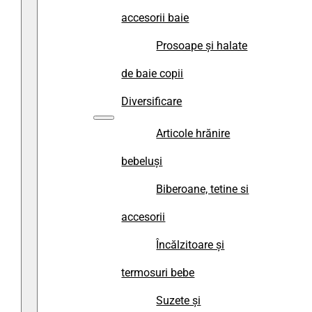
accesorii baie
Prosoape și halate
de baie copii
Diversificare
Articole hrănire
bebeluși
Biberoane, tetine si
accesorii
Încălzitoare și
termosuri bebe
Suzete și