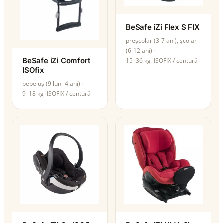
BeSafe iZi Flex S FIX
preșcolar (3-7 ani), școlar
(6-12 ani)
BeSafe iZi Comfort
15–36 kg
ISOFIX / centură
ISOfix
bebeluș (9 luni-4 ani)
9–18 kg
ISOFIX / centură