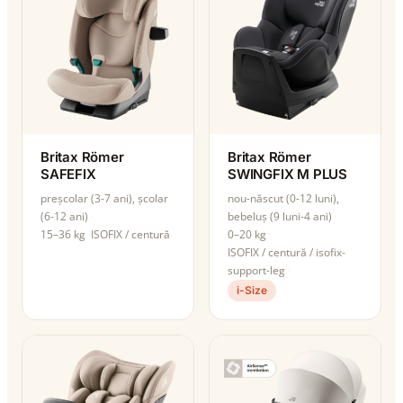
Britax Römer
Britax Römer
SAFEFIX
SWINGFIX M PLUS
preșcolar (3-7 ani), școlar
nou-născut (0-12 luni),
(6-12 ani)
bebeluș (9 luni-4 ani)
15–36 kg
ISOFIX / centură
0–20 kg
ISOFIX / centură / isofix-
support-leg
i-Size