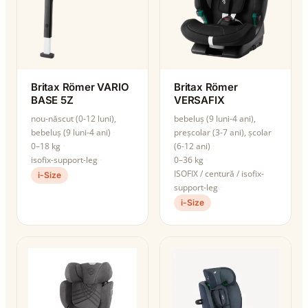
Britax Römer VARIO
Britax Römer
BASE 5Z
VERSAFIX
nou-născut (0-12 luni),
bebeluș (9 luni-4 ani),
bebeluș (9 luni-4 ani)
preșcolar (3-7 ani), școlar
0–18 kg
(6-12 ani)
isofix-support-leg
0–36 kg
ISOFIX / centură / isofix-
i-Size
support-leg
i-Size