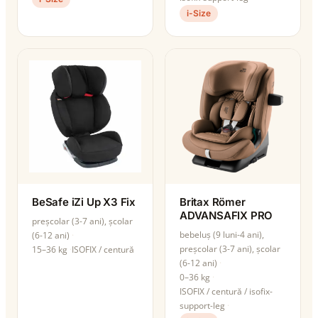
i-Size
BeSafe iZi Up X3 Fix
Britax Römer
ADVANSAFIX PRO
preșcolar (3-7 ani), școlar
bebeluș (9 luni-4 ani),
(6-12 ani)
preșcolar (3-7 ani), școlar
15–36 kg
ISOFIX / centură
(6-12 ani)
0–36 kg
ISOFIX / centură / isofix-
support-leg