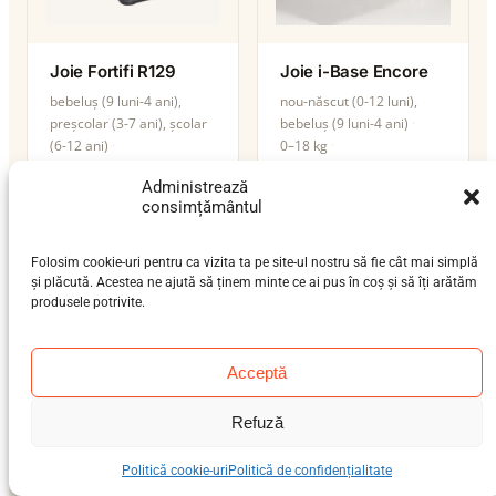
Joie Fortifi R129
Joie i-Base Encore
bebeluș (9 luni-4 ani),
nou-născut (0-12 luni),
preșcolar (3-7 ani), școlar
bebeluș (9 luni-4 ani)
(6-12 ani)
0–18 kg
15–36 kg
ISOFIX / centură
isofix-support-leg
Administrează
i-Size
i-Size
consimțământul
Folosim cookie-uri pentru ca vizita ta pe site-ul nostru să fie cât mai simplă
și plăcută. Acestea ne ajută să ținem minte ce ai pus în coș și să îți arătăm
produsele potrivite.
Acceptă
Refuză
Politică cookie-uri
Politică de confidențialitate
Joie i-Base LX 2
Joie i-Bold