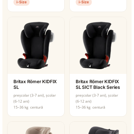
i-Size
i-Size
Britax Römer KIDFIX
Britax Römer KIDFIX
SL
SL SICT Black Series
preșcolar (3-7 ani), școlar
preșcolar (3-7 ani), școlar
(6-12 ani)
(6-12 ani)
15–36 kg
centură
15–36 kg
centură