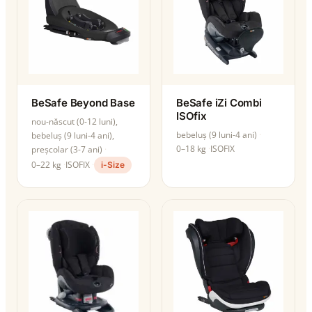
BeSafe Beyond Base
BeSafe iZi Combi
ISOfix
nou-născut (0-12 luni),
bebeluș (9 luni-4 ani)
bebeluș (9 luni-4 ani),
0–18 kg
ISOFIX
preșcolar (3-7 ani)
0–22 kg
ISOFIX
i-Size