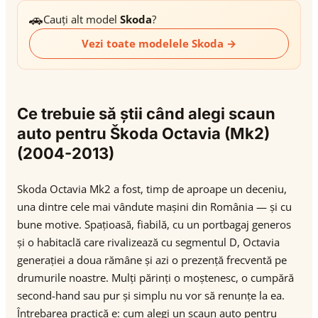
🚗
Cauți alt model
Skoda
?
Vezi toate modelele Skoda →
Ce trebuie să știi când alegi scaun
auto pentru Škoda Octavia (Mk2)
(2004-2013)
Skoda Octavia Mk2 a fost, timp de aproape un deceniu,
una dintre cele mai vândute mașini din România — și cu
bune motive. Spațioasă, fiabilă, cu un portbagaj generos
și o habitaclă care rivalizează cu segmentul D, Octavia
generației a doua rămâne și azi o prezență frecventă pe
drumurile noastre. Mulți părinți o moștenesc, o cumpără
second-hand sau pur și simplu nu vor să renunțe la ea.
Întrebarea practică e: cum alegi un scaun auto pentru