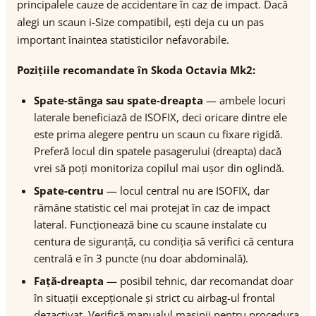
principalele cauze de accidentare în caz de impact. Dacă
alegi un scaun i-Size compatibil, ești deja cu un pas
important înaintea statisticilor nefavorabile.
Pozițiile recomandate în Skoda Octavia Mk2:
Spate-stânga sau spate-dreapta
— ambele locuri
laterale beneficiază de ISOFIX, deci oricare dintre ele
este prima alegere pentru un scaun cu fixare rigidă.
Preferă locul din spatele pasagerului (dreapta) dacă
vrei să poți monitoriza copilul mai ușor din oglindă.
Spate-centru
— locul central nu are ISOFIX, dar
rămâne statistic cel mai protejat în caz de impact
lateral. Funcționează bine cu scaune instalate cu
centura de siguranță, cu condiția să verifici că centura
centrală e în 3 puncte (nu doar abdominală).
Față-dreapta
— posibil tehnic, dar recomandat doar
în situații excepționale și strict cu airbag-ul frontal
dezactivat. Verifică manualul mașinii pentru procedura