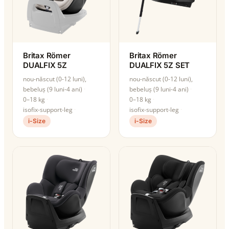
Britax Römer
Britax Römer
DUALFIX 5Z
DUALFIX 5Z SET
nou-născut (0-12 luni),
nou-născut (0-12 luni),
bebeluș (9 luni-4 ani)
bebeluș (9 luni-4 ani)
0–18 kg
0–18 kg
isofix-support-leg
isofix-support-leg
i-Size
i-Size