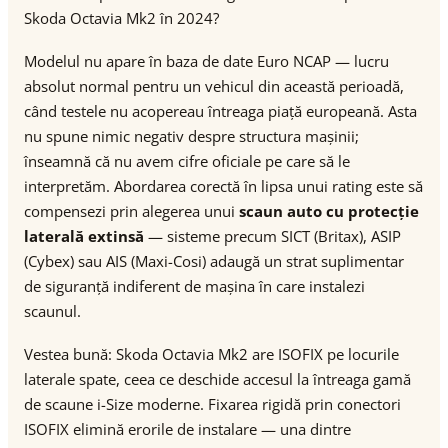
Skoda Octavia Mk2 în 2024?
Modelul nu apare în baza de date Euro NCAP — lucru
absolut normal pentru un vehicul din această perioadă,
când testele nu acopereau întreaga piață europeană. Asta
nu spune nimic negativ despre structura mașinii;
înseamnă că nu avem cifre oficiale pe care să le
interpretăm. Abordarea corectă în lipsa unui rating este să
compensezi prin alegerea unui
scaun auto cu protecție
laterală extinsă
— sisteme precum SICT (Britax), ASIP
(Cybex) sau AIS (Maxi-Cosi) adaugă un strat suplimentar
de siguranță indiferent de mașina în care instalezi
scaunul.
Vestea bună: Skoda Octavia Mk2 are ISOFIX pe locurile
laterale spate, ceea ce deschide accesul la întreaga gamă
de scaune i-Size moderne. Fixarea rigidă prin conectori
ISOFIX elimină erorile de instalare — una dintre