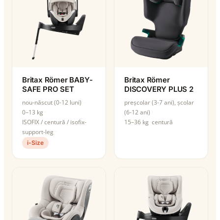
Britax Römer BABY-
Britax Römer
SAFE PRO SET
DISCOVERY PLUS 2
nou-născut (0-12 luni)
preșcolar (3-7 ani), școlar
0–13 kg
(6-12 ani)
ISOFIX / centură / isofix-
15–36 kg
centură
support-leg
i-Size