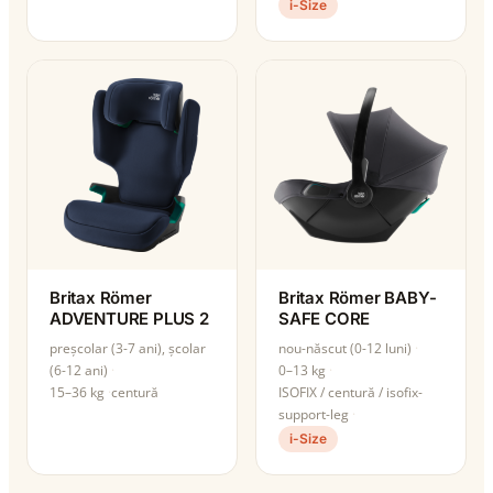
i-Size
Britax Römer
Britax Römer BABY-
ADVENTURE PLUS 2
SAFE CORE
preșcolar (3-7 ani), școlar
nou-născut (0-12 luni)
(6-12 ani)
0–13 kg
15–36 kg
centură
ISOFIX / centură / isofix-
support-leg
i-Size