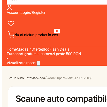
search
Account
Login/Register
0
Nu ai niciun produs în coș.
Home
Magazin
Oferte
Blog
Flash Deals
Transport gratuit
la comenzi peste 500 RON.
Vizualizate recent
Scaun Auto Potrivit
›
Skoda
›
Škoda Superb (Mk1) (2001-2008)
Scaune auto compatibi