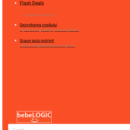
Flash Deals
Dezvoltarea copilului
Fișe de lucru gradiniță și clasele primare
Scaun auto potrivit
Verifică compatibilitatea cu mașina ta
Products