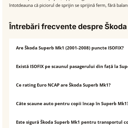
întotdeauna că piciorul de sprijin se sprijină ferm, fără balan
Întrebări frecvente despre Škod
Are Škoda Superb Mk1 (2001-2008) puncte ISOFIX?
Există ISOFIX pe scaunul pasagerului din față la Su
Ce rating Euro NCAP are Škoda Superb Mk1?
Câte scaune auto pentru copii încap în Superb Mk1
Este sigură Škoda Superb Mk1 pentru transportul co