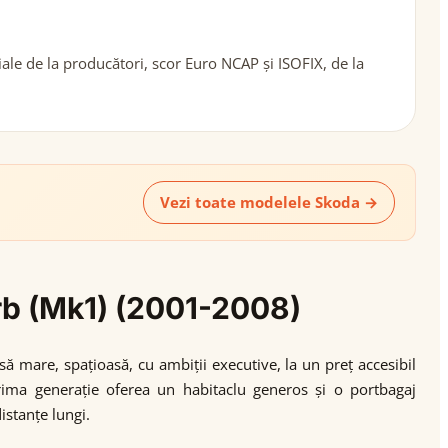
le de la producători, scor Euro NCAP și ISOFIX, de la
Vezi toate modelele Skoda →
erb (Mk1) (2001-2008)
ă mare, spațioasă, cu ambiții executive, la un preț accesibil
rima generație oferea un habitaclu generos și o portbagaj
istanțe lungi.