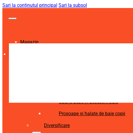
Sari la conținutul principal
Sari la subsol
Magazin
Igienă și Sănătate
Accesorii îngrijire copii
Articole igienă dentară copii
Aspiratoare nazale și accesorii
Cădițe bebe și accesorii baie
Prosoape și halate de baie copii
Diversificare