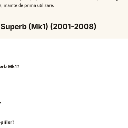
s, înainte de prima utilizare.
a Superb (Mk1) (2001-2008)
perb Mk1?
?
piilor?