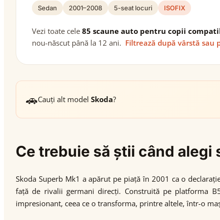
Sedan
2001–2008
5-seat locuri
ISOFIX
Vezi toate cele
85 scaune auto pentru copii compati
nou-născut până la 12 ani.
Filtrează după vârstă sau 
🚗
Cauți alt model
Skoda
?
Ce trebuie să știi când ale
Skoda Superb Mk1 a apărut pe piață în 2001 ca o declarație c
față de rivalii germani direcți. Construită pe platforma
impresionant, ceea ce o transforma, printre altele, într-o ma