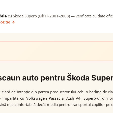
bile
cu Škoda Superb (Mk1) (2001-2008) — verificate cu date oficia
poziție →
gi scaun auto pentru Škoda Sup
lară de intenție din partea producătorului ceh: o berlină de clas
 B5 împărțită cu Volkswagen Passat și Audi A4, Superb-ul din p
șină mai confortabilă decât media pentru transportul copiilor pe d