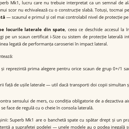
perb Mk1, lucru care nu trebuie interpretat ca un semnal de al
unui scor nu echivalează cu o construcție slabă. Totuși, tocmai p
ntă
— scaunul e primul și cel mai controlabil nivel de protecție pe ca
pe locurile laterale din spate
, ceea ce deschide accesul la 
e un scaun certificat i-Size cu sistem de protecție laterală int
inea legată de performanța caroseriei în impact lateral.
ntează:
 și reprezintă prima alegere pentru orice scaun de grup 0+/1 sa
i față de ușile laterale — util dacă transporti doi copii simultan 
contra sensului de mers, cu condiția obligatorie de a dezactiva 
e face de regulă cu o cheie în consola laterală.
șinii: Superb Mk1 are o banchetă spate cu spătar drept și un pr
 atentă a suprafeței podelei — unele modele au o podea inegală su