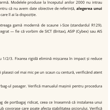
armă. Modelele produse la începutul anilor 2000 nu intrau
entru că nu avem date obiective de referință,
alegerea unui
re îl ai la dispoziție.
întreaga gamă modernă de scaune i-Size (standardul R129).
egrat — fie că vorbim de SICT (Britax), ASIP (Cybex) sau AIS
u 1/2/3. Fixarea rigidă elimină mișcarea în impact și reduce
și plasezi cel mai mic pe un scaun cu centură, verificând atent
airbag-ul pasager. Verifică manualul mașinii pentru procedura
ag de portbagaj ridicat, ceea ce înseamnă că instalarea unui
b covorașe care poate afecta stabilitatea piciorului. Verifică