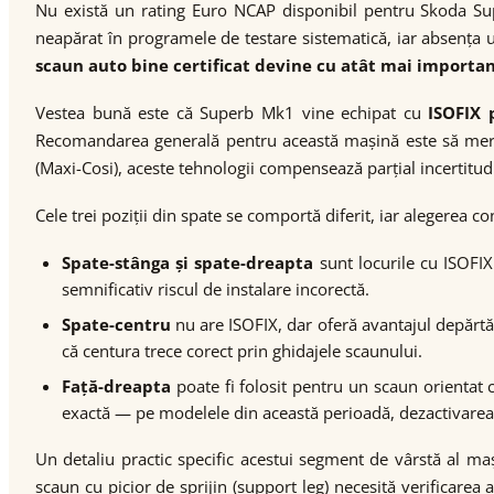
Nu există un rating Euro NCAP disponibil pentru Skoda Su
neapărat în programele de testare sistematică, iar absența 
scaun auto bine certificat devine cu atât mai importa
Vestea bună este că Superb Mk1 vine echipat cu
ISOFIX 
Recomandarea generală pentru această mașină este să mergi p
(Maxi-Cosi), aceste tehnologii compensează parțial incertitud
Cele trei poziții din spate se comportă diferit, iar alegerea co
Spate-stânga și spate-dreapta
sunt locurile cu ISOFIX
semnificativ riscul de instalare incorectă.
Spate-centru
nu are ISOFIX, dar oferă avantajul depărtări
că centura trece corect prin ghidajele scaunului.
Față-dreapta
poate fi folosit pentru un scaun orientat 
exactă — pe modelele din această perioadă, dezactivarea s
Un detaliu practic specific acestui segment de vârstă al ma
scaun cu picior de sprijin (support leg) necesită verificarea