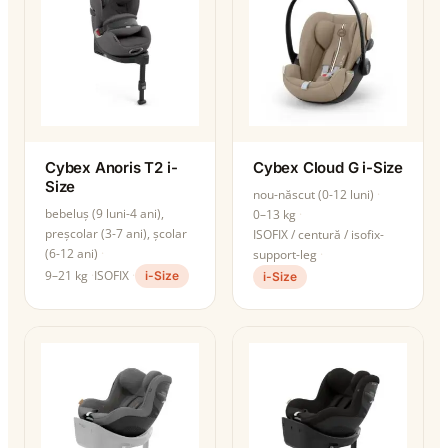
Cybex Anoris T2 i-
Cybex Cloud G i-Size
Size
nou-născut (0-12 luni)
bebeluș (9 luni-4 ani),
0–13 kg
preșcolar (3-7 ani), școlar
ISOFIX / centură / isofix-
(6-12 ani)
support-leg
9–21 kg
ISOFIX
i-Size
i-Size