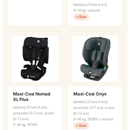
bebeluș (9 luni-4 ani)
9–18 kg
centură
i-Size
Maxi-Cosi Nomad
Maxi-Cosi Onyx
XL Plus
bebeluș (9 luni-4 ani),
bebeluș (9 luni-4 ani),
preșcolar (3-7 ani), școlar
preșcolar (3-7 ani), școlar
(6-12 ani)
(6-12 ani)
9–36 kg
ISOFIX / centură
9–36 kg
ISOFIX
i-Size