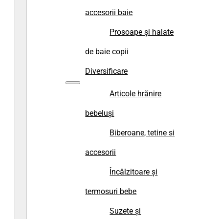
accesorii baie
Prosoape și halate
de baie copii
Diversificare
Articole hrănire
bebeluși
Biberoane, tetine si
accesorii
Încălzitoare și
termosuri bebe
Suzete și