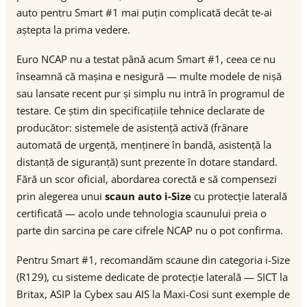
auto pentru Smart #1 mai puțin complicată decât te-ai
aștepta la prima vedere.
Euro NCAP nu a testat până acum Smart #1, ceea ce nu
înseamnă că mașina e nesigură — multe modele de nișă
sau lansate recent pur și simplu nu intră în programul de
testare. Ce știm din specificațiile tehnice declarate de
producător: sistemele de asistență activă (frânare
automată de urgență, menținere în bandă, asistență la
distanță de siguranță) sunt prezente în dotare standard.
Fără un scor oficial, abordarea corectă e să compensezi
prin alegerea unui
scaun auto i-Size
cu protecție laterală
certificată — acolo unde tehnologia scaunului preia o
parte din sarcina pe care cifrele NCAP nu o pot confirma.
Pentru Smart #1, recomandăm scaune din categoria i-Size
(R129), cu sisteme dedicate de protecție laterală — SICT la
Britax, ASIP la Cybex sau AIS la Maxi-Cosi sunt exemple de