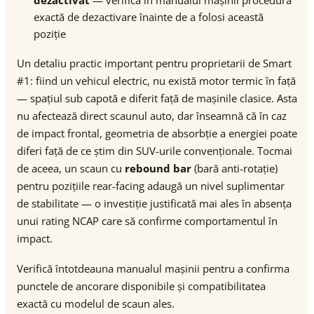
dezactivat
— verifică în manualul mașinii procedura
exactă de dezactivare înainte de a folosi această
poziție
Un detaliu practic important pentru proprietarii de Smart
#1: fiind un vehicul electric, nu există motor termic în față
— spațiul sub capotă e diferit față de mașinile clasice. Asta
nu afectează direct scaunul auto, dar înseamnă că în caz
de impact frontal, geometria de absorbție a energiei poate
diferi față de ce știm din SUV-urile convenționale. Tocmai
de aceea, un scaun cu
rebound bar
(bară anti-rotație)
pentru pozițiile rear-facing adaugă un nivel suplimentar
de stabilitate — o investiție justificată mai ales în absența
unui rating NCAP care să confirme comportamentul în
impact.
Verifică întotdeauna manualul mașinii pentru a confirma
punctele de ancorare disponibile și compatibilitatea
exactă cu modelul de scaun ales.