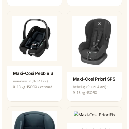
Maxi-Cosi Pebble S
Maxi-Cosi Priori SPS
nou-născut (0-12 luni)
0–13 kg
ISOFIX / centură
bebeluș (9 luni-4 ani)
9–18 kg
ISOFIX