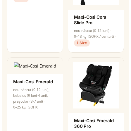
Maxi-Cosi Coral
Slide Pro
nou-născut (0-12 luni)
0–13 kg
ISOFIX / centură
i-Size
Maxi-Cosi Emerald
nou-născut (0-12 luni),
bebeluș (9 luni-4 ani),
preșcolar (3-7 ani)
0–25 kg
ISOFIX
Maxi-Cosi Emerald
360 Pro