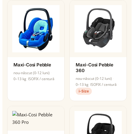
Maxi-Cosi Pebble
Maxi-Cosi Pebble
360
nou-născut (0-12 luni)
nou-născut (0-12 luni)
0–13 kg
ISOFIX / centură
0–13 kg
ISOFIX / centură
i-Size