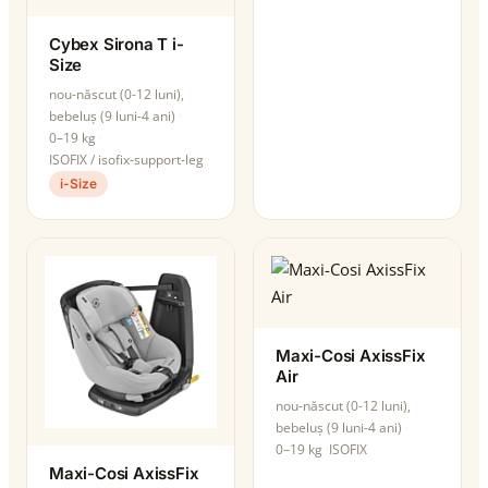
Cybex Sirona T i-
Size
nou-născut (0-12 luni),
bebeluș (9 luni-4 ani)
0–19 kg
ISOFIX / isofix-support-leg
i-Size
Maxi-Cosi AxissFix
Air
nou-născut (0-12 luni),
bebeluș (9 luni-4 ani)
0–19 kg
ISOFIX
Maxi-Cosi AxissFix