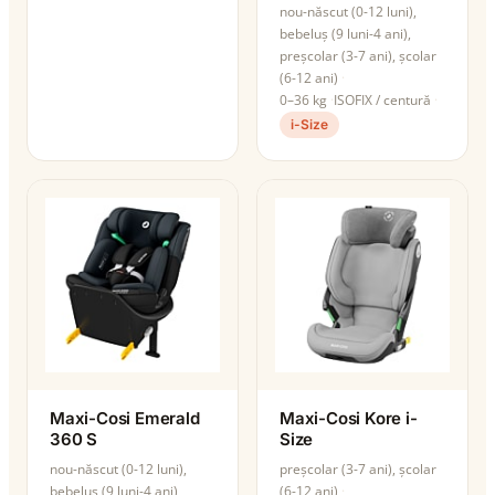
nou-născut (0-12 luni),
bebeluș (9 luni-4 ani),
preșcolar (3-7 ani), școlar
(6-12 ani)
0–36 kg
ISOFIX / centură
i-Size
Maxi-Cosi Emerald
Maxi-Cosi Kore i-
360 S
Size
nou-născut (0-12 luni),
preșcolar (3-7 ani), școlar
bebeluș (9 luni-4 ani),
(6-12 ani)