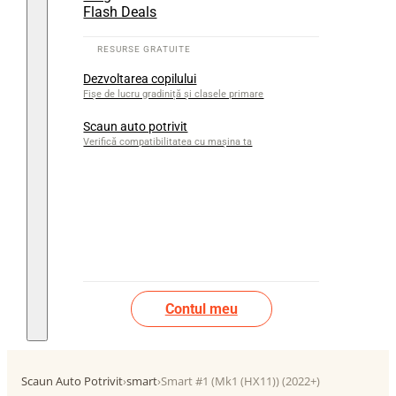
Flash Deals
Dezvoltarea copilului
Fișe de lucru gradiniță și clasele primare
Scaun auto potrivit
Verifică compatibilitatea cu mașina ta
Contul meu
Scaun Auto Potrivit
›
smart
›
Smart #1 (Mk1 (HX11)) (2022+)