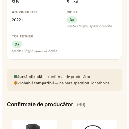
SUV
5-seat
ANI PRODUCȚIE
ISOFIX
2022+
Da
spate stânga, spate dreapta
TOP TETHER
Da
spate stânga, spate dreapta
Sursă oficială
— confirmat de producător
Probabil compatibil
— pe baza specificațiilor tehnice
Confirmate de producător
(69)