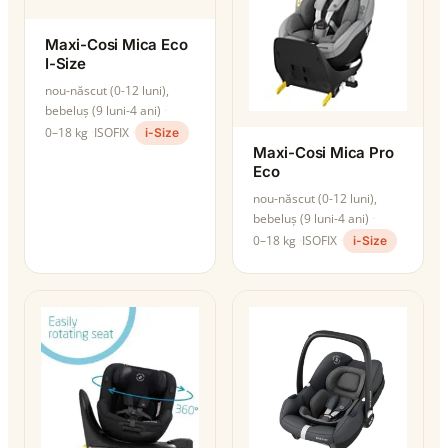
Maxi-Cosi Mica Eco
I-Size
nou-născut (0-12 luni),
bebeluș (9 luni-4 ani)
0–18 kg
ISOFIX
i-Size
Maxi-Cosi Mica Pro
Eco
nou-născut (0-12 luni),
bebeluș (9 luni-4 ani)
0–18 kg
ISOFIX
i-Size