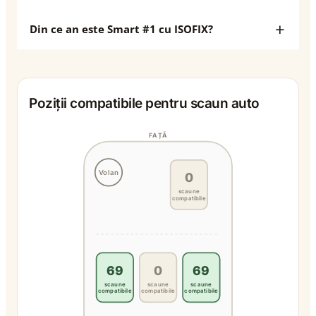
Din ce an este Smart #1 cu ISOFIX?
Poziții compatibile pentru scaun auto
FAȚĂ
Volan
0
scaune
compatibile
69
0
69
scaune
scaune
scaune
compatibile
compatibile
compatibile