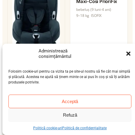
Maxi-Cosi PrioriFix
bebeluș (9 luni-4 ani)
9–18 kg
ISOFIX
Administrează
consimțământul
Maxi-Cosi Priori XP
Folosim cookie-uri pentru ca vizita ta pe site-ul nostru să fie cât mai simplă
bebeluș (9 luni-4 ani)
și plăcută. Acestea ne ajută să ținem minte ce ai pus în coș și să îți arătăm
produsele potrivite.
0–18 kg
ISOFIX
Acceptă
Refuză
Maxi-Cosi Rock
Politică cookie-uri
Politică de confidențialitate
nou-născut (0-12 luni)