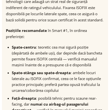
tehnologii care adaugă un strat real de siguranță
indiferent de ratingul vehiculului. Fixarea ISOFIX este
disponibilă pe locurile laterale spate, ceea ce asigură o
bază solidă pentru orice scaun certificat în acest standard.
Pozițiile recomandate
în Smart #1, în ordinea
preferinței:
Spate-centru
: teoretic cea mai sigură poziție
(depărtată de ambele uși), dar depinde dacă bancheta
permite fixare ISOFIX centrală — verifică manualul
mașinii înainte de a presupune că e disponibilă
Spate-stânga sau spate-dreapta
: ambele locuri
laterale au ISOFIX confirmat, ceea ce le face opțiunile
practice principale; preferă partea opusă traficului la
urcarea/coborârea copilului
Față-dreapta
: posibilă tehnic pentru scaune rear-
facing, dar
numai cu airbag-ul pasagerului