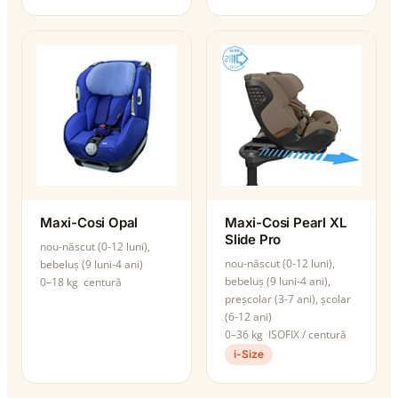
Maxi-Cosi Opal
Maxi-Cosi Pearl XL
Slide Pro
nou-născut (0-12 luni),
nou-născut (0-12 luni),
bebeluș (9 luni-4 ani)
bebeluș (9 luni-4 ani),
0–18 kg
centură
preșcolar (3-7 ani), școlar
(6-12 ani)
0–36 kg
ISOFIX / centură
i-Size