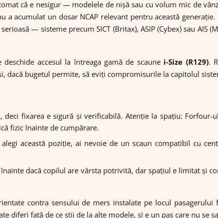
omat că e nesigur — modelele de nișă sau cu volum mic de vânzăr
 nu a acumulat un dosar NCAP relevant pentru această generație. 
 serioasă — sisteme precum SICT (Britax), ASIP (Cybex) sau AIS (M
ce deschide accesul la întreaga gamă de scaune
i-Size (R129)
. 
și, dacă bugetul permite, să eviți compromisurile la capitolul sist
eci fixarea e sigură și verificabilă. Atenție la spațiu: Forfour-
fică fizic înainte de cumpărare.
alegi această poziție, ai nevoie de un scaun compatibil cu cent
ainte dacă copilul are vârsta potrivită, dar spațiul e limitat și co
ientate contra sensului de mers instalate pe locul pasagerului faț
diferi față de ce știi de la alte modele, și e un pas care nu se sa