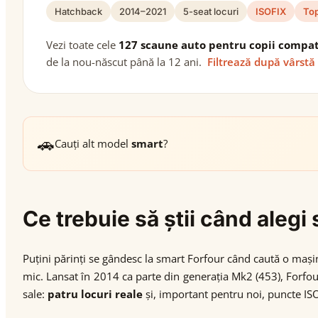
Hatchback
2014–2021
5-seat locuri
ISOFIX
Top
Vezi toate cele
127 scaune auto pentru copii compat
de la nou-născut până la 12 ani.
Filtrează după vârstă
🚗
Cauți alt model
smart
?
Ce trebuie să știi când aleg
Puțini părinți se gândesc la smart Forfour când caută o mașină
mic. Lansat în 2014 ca parte din generația Mk2 (453), Forfou
sale:
patru locuri reale
și, important pentru noi, puncte ISO