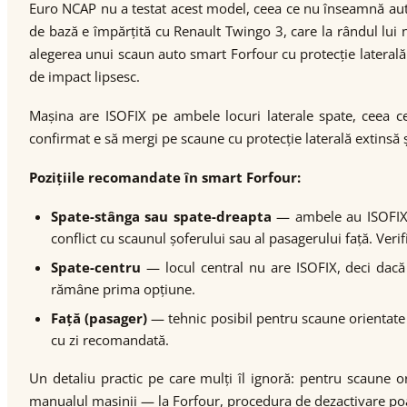
Euro NCAP nu a testat acest model, ceea ce nu înseamnă aut
de bază e împărțită cu Renault Twingo 3, care la rândul lui
alegerea unui scaun auto smart Forfour cu protecție laterală
de impact lipsesc.
Mașina are ISOFIX pe ambele locuri laterale spate, ceea 
confirmat e să mergi pe scaune cu protecție laterală extinsă 
Pozițiile recomandate în smart Forfour:
Spate-stânga sau spate-dreapta
— ambele au ISOFIX, d
conflict cu scaunul șoferului sau al pasagerului față. Veri
Spate-centru
— locul central nu are ISOFIX, deci dacă 
rămâne prima opțiune.
Față (pasager)
— tehnic posibil pentru scaune orientate în
cu zi recomandată.
Un detaliu practic pe care mulți îl ignoră: pentru scaune or
manualul mașinii — la Forfour, procedura de dezactivare poate 