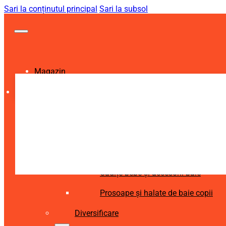
Sari la conținutul principal
Sari la subsol
Magazin
Igienă și Sănătate
Accesorii îngrijire copii
Articole igienă dentară copii
Aspiratoare nazale și accesorii
Cădițe bebe și accesorii baie
Prosoape și halate de baie copii
Diversificare