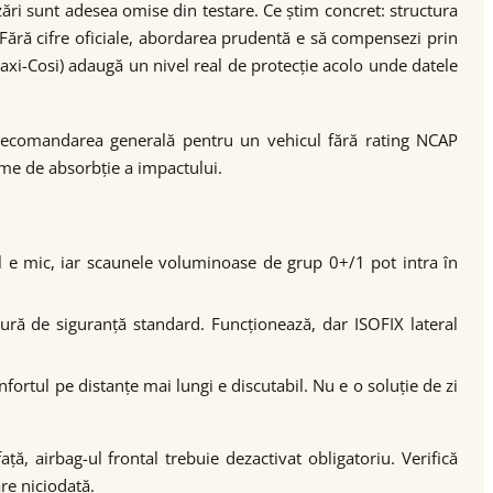
i sunt adesea omise din testare. Ce știm concret: structura
Fără cifre oficiale, abordarea prudentă e să compensezi prin
axi-Cosi) adaugă un nivel real de protecție acolo unde datele
Recomandarea generală pentru un vehicul fără rating NCAP
eme de absorbție a impactului.
ul e mic, iar scaunele voluminoase de grup 0+/1 pot intra în
ură de siguranță standard. Funcționează, dar ISOFIX lateral
nfortul pe distanțe mai lungi e discutabil. Nu e o soluție de zi
ă, airbag-ul frontal trebuie dezactivat obligatoriu. Verifică
re niciodată.