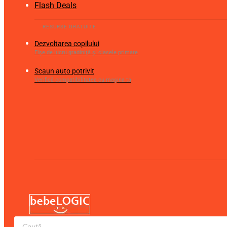
Flash Deals
Dezvoltarea copilului
Fișe de lucru gradiniță și clasele primare
Scaun auto potrivit
Verifică compatibilitatea cu mașina ta
Products