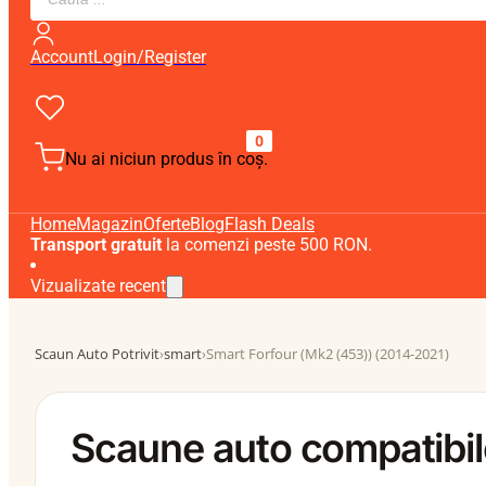
search
Account
Login/Register
0
Nu ai niciun produs în coș.
Home
Magazin
Oferte
Blog
Flash Deals
Transport gratuit
la comenzi peste 500 RON.
Vizualizate recent
Scaun Auto Potrivit
›
smart
›
Smart Forfour (Mk2 (453)) (2014-2021)
Scaune auto compatibil