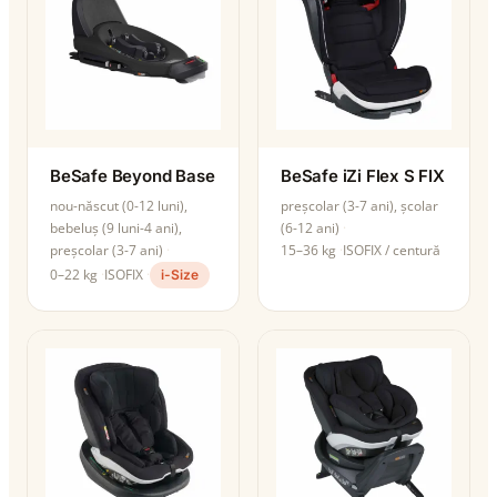
BeSafe Beyond Base
BeSafe iZi Flex S FIX
nou-născut (0-12 luni),
preșcolar (3-7 ani), școlar
bebeluș (9 luni-4 ani),
(6-12 ani)
preșcolar (3-7 ani)
15–36 kg
ISOFIX / centură
0–22 kg
ISOFIX
i-Size