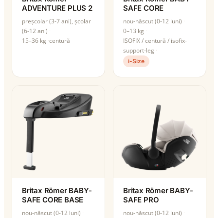
ADVENTURE PLUS 2
SAFE CORE
preșcolar (3-7 ani), școlar
nou-născut (0-12 luni)
(6-12 ani)
0–13 kg
15–36 kg
centură
ISOFIX / centură / isofix-
support-leg
i-Size
Britax Römer BABY-
Britax Römer BABY-
SAFE CORE BASE
SAFE PRO
nou-născut (0-12 luni)
nou-născut (0-12 luni)