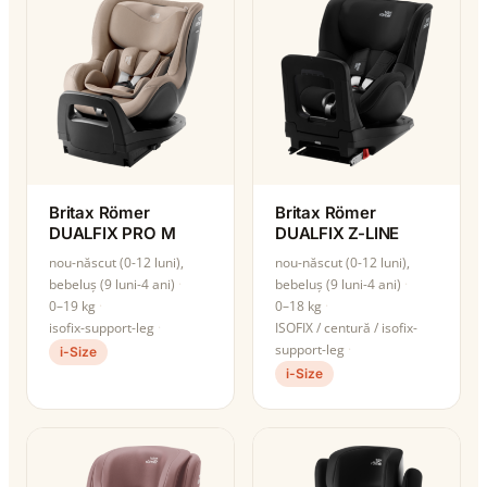
Britax Römer
Britax Römer
DUALFIX PRO M
DUALFIX Z-LINE
nou-născut (0-12 luni),
nou-născut (0-12 luni),
bebeluș (9 luni-4 ani)
bebeluș (9 luni-4 ani)
0–19 kg
0–18 kg
isofix-support-leg
ISOFIX / centură / isofix-
support-leg
i-Size
i-Size