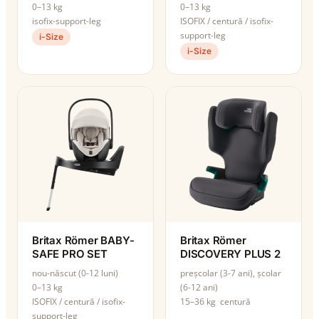
0–13 kg
0–13 kg
isofix-support-leg
ISOFIX / centură / isofix-
support-leg
i-Size
i-Size
Britax Römer BABY-
Britax Römer
SAFE PRO SET
DISCOVERY PLUS 2
nou-născut (0-12 luni)
preșcolar (3-7 ani), școlar
0–13 kg
(6-12 ani)
ISOFIX / centură / isofix-
15–36 kg
centură
support-leg