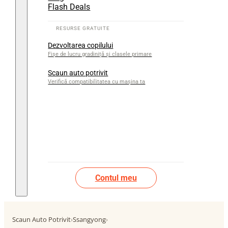
Flash Deals
Dezvoltarea copilului
Fișe de lucru gradiniță și clasele primare
Scaun auto potrivit
Verifică compatibilitatea cu mașina ta
Contul meu
Scaun Auto Potrivit
›
Ssangyong
›