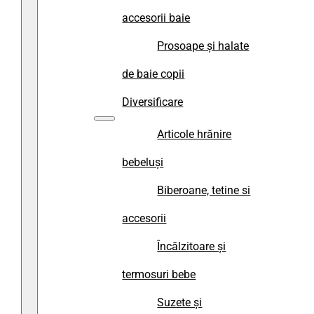
accesorii baie
Prosoape și halate
de baie copii
Diversificare
Articole hrănire
bebeluși
Biberoane, tetine si
accesorii
Încălzitoare și
termosuri bebe
Suzete și