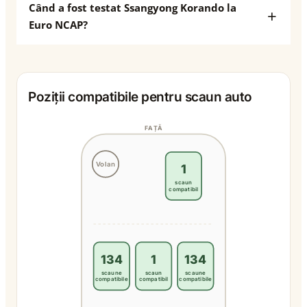
Când a fost testat Ssangyong Korando la
Euro NCAP?
Poziții compatibile pentru scaun auto
FAȚĂ
Volan
1
scaun
compatibil
134
1
134
scaune
scaun
scaune
compatibile
compatibil
compatibile