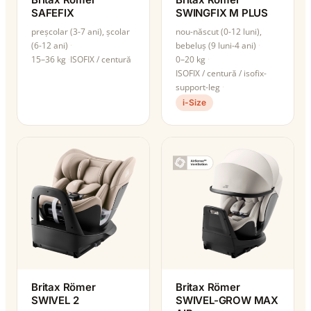
SAFEFIX
SWINGFIX M PLUS
preșcolar (3-7 ani), școlar
nou-născut (0-12 luni),
(6-12 ani)
bebeluș (9 luni-4 ani)
15–36 kg
ISOFIX / centură
0–20 kg
ISOFIX / centură / isofix-
support-leg
i-Size
Britax Römer
Britax Römer
SWIVEL 2
SWIVEL-GROW MAX