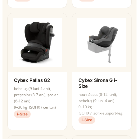
Cybex Pallas G2
Cybex Sirona G i-
Size
bebeluș (9 luni-4 ani),
nou-născut (0-12 luni),
preșcolar (3-7 ani), școlar
bebeluș (9 luni-4 ani)
(6-12 ani)
0–19 kg
9–36 kg
ISOFIX / centură
ISOFIX / isofix-support-leg
i-Size
i-Size