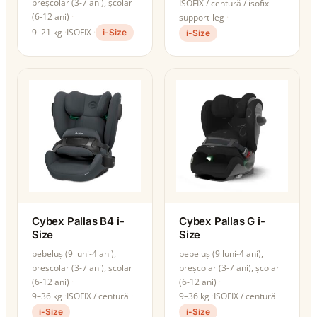
preșcolar (3-7 ani), școlar
ISOFIX / centură / isofix-
(6-12 ani)
support-leg
9–21 kg
ISOFIX
i-Size
i-Size
Cybex Pallas B4 i-
Cybex Pallas G i-
Size
Size
bebeluș (9 luni-4 ani),
bebeluș (9 luni-4 ani),
preșcolar (3-7 ani), școlar
preșcolar (3-7 ani), școlar
(6-12 ani)
(6-12 ani)
9–36 kg
ISOFIX / centură
9–36 kg
ISOFIX / centură
i-Size
i-Size