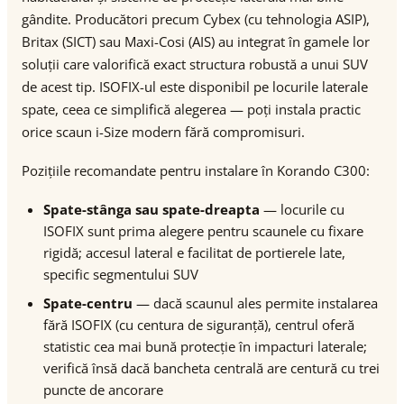
gândite. Producători precum Cybex (cu tehnologia ASIP),
Britax (SICT) sau Maxi-Cosi (AIS) au integrat în gamele lor
soluții care valorifică exact structura robustă a unui SUV
de acest tip. ISOFIX-ul este disponibil pe locurile laterale
spate, ceea ce simplifică alegerea — poți instala practic
orice scaun i-Size modern fără compromisuri.
Pozițiile recomandate pentru instalare în Korando C300:
Spate-stânga sau spate-dreapta
— locurile cu
ISOFIX sunt prima alegere pentru scaunele cu fixare
rigidă; accesul lateral e facilitat de portierele late,
specific segmentului SUV
Spate-centru
— dacă scaunul ales permite instalarea
fără ISOFIX (cu centura de siguranță), centrul oferă
statistic cea mai bună protecție în impacturi laterale;
verifică însă dacă bancheta centrală are centură cu trei
puncte de ancorare