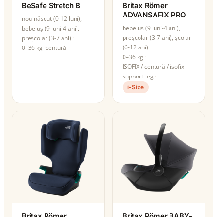
BeSafe Stretch B
Britax Römer
ADVANSAFIX PRO
nou-născut (0-12 luni),
bebeluș (9 luni-4 ani),
bebeluș (9 luni-4 ani),
preșcolar (3-7 ani), școlar
preșcolar (3-7 ani)
(6-12 ani)
0–36 kg
centură
0–36 kg
ISOFIX / centură / isofix-
support-leg
i-Size
Britax Römer
Britax Römer BABY-