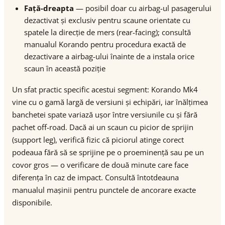
Față-dreapta
— posibil doar cu airbag-ul pasagerului
dezactivat și exclusiv pentru scaune orientate cu
spatele la direcție de mers (rear-facing); consultă
manualul Korando pentru procedura exactă de
dezactivare a airbag-ului înainte de a instala orice
scaun în această poziție
Un sfat practic specific acestui segment: Korando Mk4
vine cu o gamă largă de versiuni și echipări, iar înălțimea
banchetei spate variază ușor între versiunile cu și fără
pachet off-road. Dacă ai un scaun cu picior de sprijin
(support leg), verifică fizic că piciorul atinge corect
podeaua fără să se sprijine pe o proeminență sau pe un
covor gros — o verificare de două minute care face
diferența în caz de impact. Consultă întotdeauna
manualul mașinii pentru punctele de ancorare exacte
disponibile.