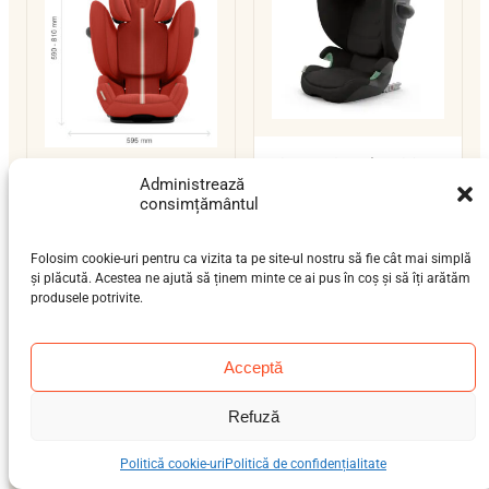
Cybex Solution G2
Administrează
Cybex Solution G i-
preșcolar (3-7 ani), școlar
consimțământul
Fix
(6-12 ani)
15–36 kg
ISOFIX / centură
preșcolar (3-7 ani), școlar
Folosim cookie-uri pentru ca vizita ta pe site-ul nostru să fie cât mai simplă
i-Size
(6-12 ani)
și plăcută. Acestea ne ajută să ținem minte ce ai pus în coș și să îți arătăm
15–36 kg
ISOFIX / centură
produsele potrivite.
i-Size
Acceptă
Refuză
Politică cookie-uri
Politică de confidențialitate