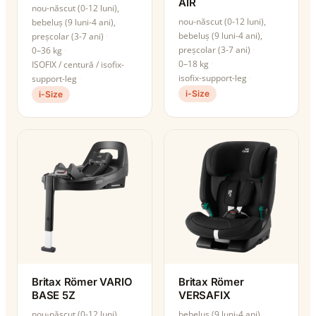
AIR
nou-născut (0-12 luni),
nou-născut (0-12 luni),
bebeluș (9 luni-4 ani),
bebeluș (9 luni-4 ani),
preșcolar (3-7 ani)
preșcolar (3-7 ani)
0–36 kg
0–18 kg
ISOFIX / centură / isofix-
isofix-support-leg
support-leg
i-Size
i-Size
Britax Römer VARIO
Britax Römer
BASE 5Z
VERSAFIX
nou-născut (0-12 luni),
bebeluș (9 luni-4 ani),