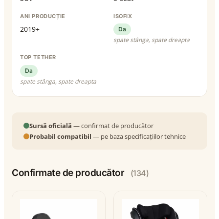
ANI PRODUCȚIE
ISOFIX
2019+
Da
spate stânga, spate dreapta
TOP TETHER
Da
spate stânga, spate dreapta
Sursă oficială
— confirmat de producător
Probabil compatibil
— pe baza specificațiilor tehnice
Confirmate de producător
(134)