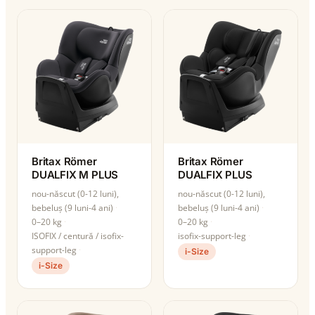
Britax Römer
Britax Römer
DUALFIX M PLUS
DUALFIX PLUS
nou-născut (0-12 luni),
nou-născut (0-12 luni),
bebeluș (9 luni-4 ani)
bebeluș (9 luni-4 ani)
0–20 kg
0–20 kg
ISOFIX / centură / isofix-
isofix-support-leg
support-leg
i-Size
i-Size