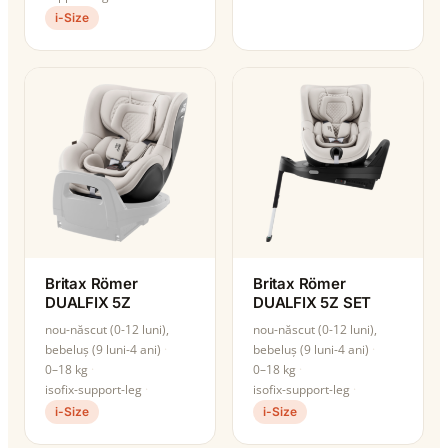
i-Size
Britax Römer
Britax Römer
DUALFIX 5Z
DUALFIX 5Z SET
nou-născut (0-12 luni),
nou-născut (0-12 luni),
bebeluș (9 luni-4 ani)
bebeluș (9 luni-4 ani)
0–18 kg
0–18 kg
isofix-support-leg
isofix-support-leg
i-Size
i-Size