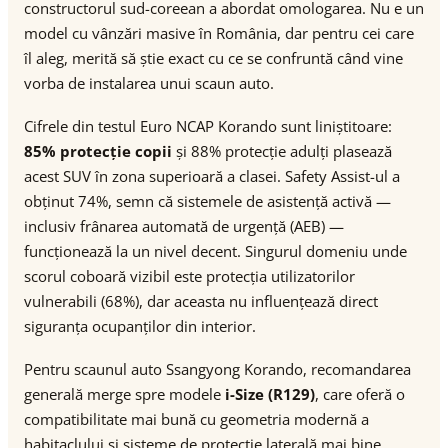
constructorul sud-coreean a abordat omologarea. Nu e un
model cu vânzări masive în România, dar pentru cei care
îl aleg, merită să știe exact cu ce se confruntă când vine
vorba de instalarea unui scaun auto.
Cifrele din testul Euro NCAP Korando sunt liniștitoare:
85% protecție copii
și 88% protecție adulți plasează
acest SUV în zona superioară a clasei. Safety Assist-ul a
obținut 74%, semn că sistemele de asistență activă —
inclusiv frânarea automată de urgență (AEB) —
funcționează la un nivel decent. Singurul domeniu unde
scorul coboară vizibil este protecția utilizatorilor
vulnerabili (68%), dar aceasta nu influențează direct
siguranța ocupanților din interior.
Pentru scaunul auto Ssangyong Korando, recomandarea
generală merge spre modele
i-Size (R129)
, care oferă o
compatibilitate mai bună cu geometria modernă a
habitaclului și sisteme de protecție laterală mai bine