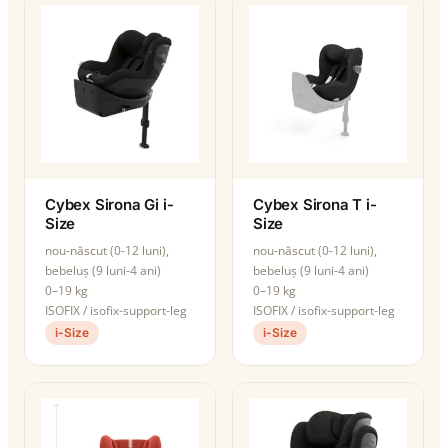
Cybex Sirona Gi i-
Cybex Sirona T i-
Size
Size
nou-născut (0-12 luni),
nou-născut (0-12 luni),
bebeluș (9 luni-4 ani)
bebeluș (9 luni-4 ani)
0–19 kg
0–19 kg
ISOFIX / isofix-support-leg
ISOFIX / isofix-support-leg
i-Size
i-Size