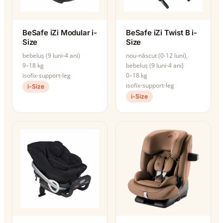
BeSafe iZi Modular i-
BeSafe iZi Twist B i-
Size
Size
bebeluș (9 luni-4 ani)
nou-născut (0-12 luni),
9–18 kg
bebeluș (9 luni-4 ani)
isofix-support-leg
0–18 kg
isofix-support-leg
i-Size
i-Size