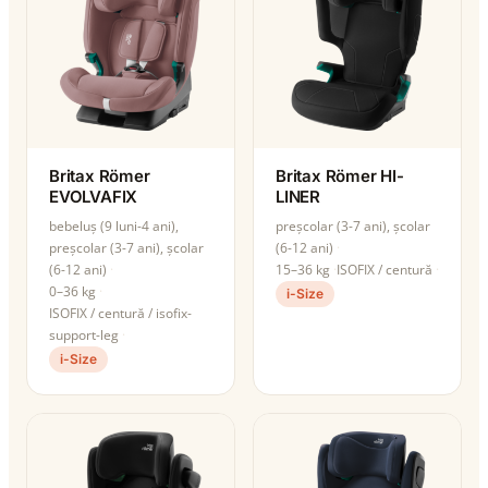
Britax Römer
Britax Römer HI-
EVOLVAFIX
LINER
bebeluș (9 luni-4 ani),
preșcolar (3-7 ani), școlar
preșcolar (3-7 ani), școlar
(6-12 ani)
(6-12 ani)
15–36 kg
ISOFIX / centură
0–36 kg
i-Size
ISOFIX / centură / isofix-
support-leg
i-Size