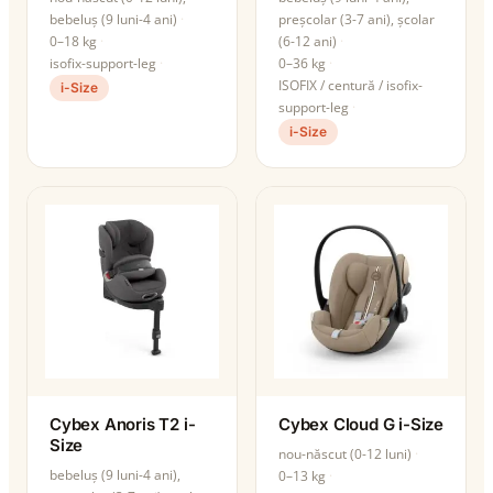
bebeluș (9 luni-4 ani)
preșcolar (3-7 ani), școlar
0–18 kg
(6-12 ani)
isofix-support-leg
0–36 kg
ISOFIX / centură / isofix-
i-Size
support-leg
i-Size
Cybex Anoris T2 i-
Cybex Cloud G i-Size
Size
nou-născut (0-12 luni)
bebeluș (9 luni-4 ani),
0–13 kg