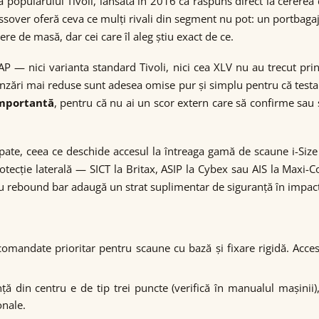
opularului Tivoli, lansată în 2016 ca răspuns direct la cererea 
ssover oferă ceva ce mulți rivali din segment nu pot: un portbag
gere de masă, dar cei care îl aleg știu exact de ce.
 — nici varianta standard Tivoli, nici cea XLV nu au trecut print
zări mai reduse sunt adesea omise pur și simplu pentru că testare
importantă
, pentru că nu ai un scor extern care să confirme sa
 spate, ceea ce deschide accesul la întreaga gamă de scaune i-Si
tecție laterală — SICT la Britax, ASIP la Cybex sau AIS la Maxi
 cu rebound bar adaugă un strat suplimentar de siguranță în impact
recomandate prioritar pentru scaune cu bază și fixare rigidă. Acce
ță din centru e de tip trei puncte (verifică în manualul mașinii
onale.