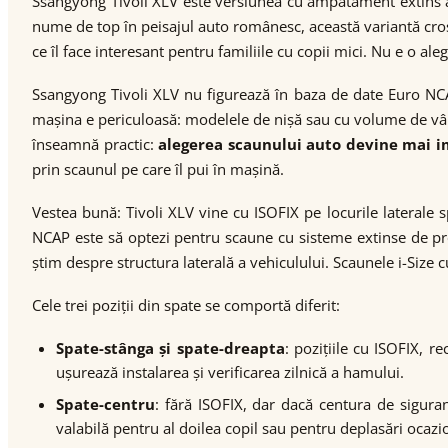
Ssangyong Tivoli XLV este versiunea cu ampatament extins a p
nume de top în peisajul auto românesc, această variantă cro
ce îl face interesant pentru familiile cu copii mici. Nu e o ale
Ssangyong Tivoli XLV nu figurează în baza de date Euro NCAP
mașina e periculoasă: modelele de nișă sau cu volume de vân
înseamnă practic:
alegerea scaunului auto devine mai 
prin scaunul pe care îl pui în mașină.
Vestea bună: Tivoli XLV vine cu ISOFIX pe locurile laterale
NCAP este să optezi pentru scaune cu sisteme extinse de pro
știm despre structura laterală a vehiculului. Scaunele i-Size
Cele trei poziții din spate se comportă diferit:
Spate-stânga și spate-dreapta
: pozițiile cu ISOFIX, 
ușurează instalarea și verificarea zilnică a hamului.
Spate-centru
: fără ISOFIX, dar dacă centura de siguran
valabilă pentru al doilea copil sau pentru deplasări ocazi