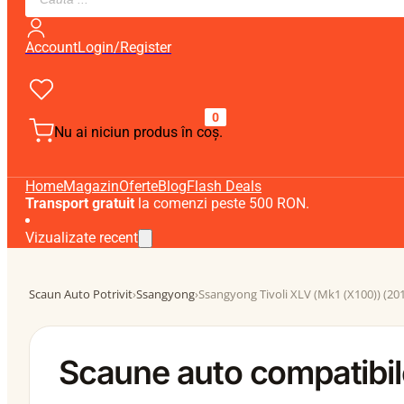
search
Account
Login/Register
0
Nu ai niciun produs în coș.
Home
Magazin
Oferte
Blog
Flash Deals
Transport gratuit
la comenzi peste 500 RON.
Vizualizate recent
Scaun Auto Potrivit
›
Ssangyong
›
Ssangyong Tivoli XLV (Mk1 (X100)) (20
Scaune auto compatibil