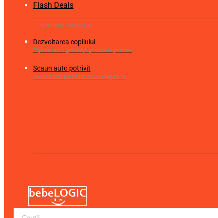
Flash Deals
Dezvoltarea copilului
Fișe de lucru gradiniță și clasele primare
Scaun auto potrivit
Verifică compatibilitatea cu mașina ta
Products