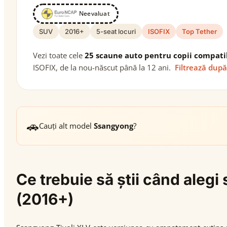
Neevaluat
SUV
2016+
5-seat locuri
ISOFIX
Top Tether
Vezi toate cele
25 scaune auto pentru copii compati
ISOFIX, de la nou-născut până la 12 ani.
Filtrează după
🚗
Cauți alt model
Ssangyong
?
Ce trebuie să știi când aleg
(2016+)