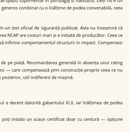
de spațiu suplimentar în portbagaj și habitaclu. Deși nu e un
aj generos combinat cu o înălțime de podea convenabilă, ceea
r-un test oficial de siguranță publicat. Asta nu înseamnă că
a NCAP are costuri mari și e inițiată de producător. Ceea ce
u să infirme comportamentul structurii în impact. Compensezi
ze de pe piață. Recomandarea generală în absența unui rating
-Cosi — care compensează prin construcție proprie ceea ce nu
 posterior, util indiferent de mașină.
sul e decent datorită gabaritului XLV, iar înălțimea de podea
), poți instala un scaun certificat doar cu centură — opțiune