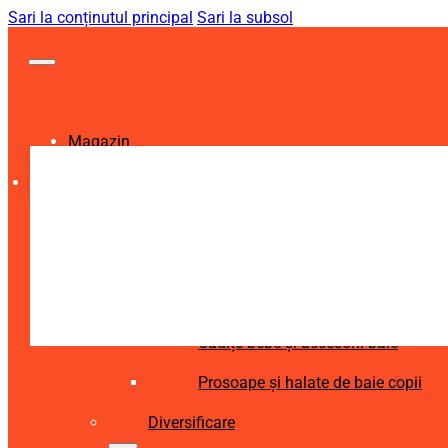
Sari la conținutul principal
Sari la subsol
Magazin
Igienă și Sănătate
Accesorii îngrijire copii
Articole igienă dentară copii
Aspiratoare nazale și accesorii
Cădițe bebe și accesorii baie
Prosoape și halate de baie copii
Diversificare