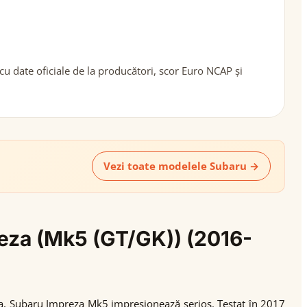
 date oficiale de la producători, scor Euro NCAP și
Vezi toate modelele Subaru →
reza (Mk5 (GT/GK)) (2016-
a, Subaru Impreza Mk5 impresionează serios. Testat în 2017