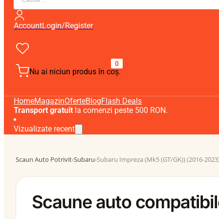
search
Account
Login/Register
0
Nu ai niciun produs în coș.
Home
Magazin
Oferte
Blog
Flash Deals
Transport gratuit
la comenzi peste 500 RON.
Vizualizate recent
Scaun Auto Potrivit
›
Subaru
›
Subaru Impreza (Mk5 (GT/GK)) (2016-2023
Scaune auto compatibi