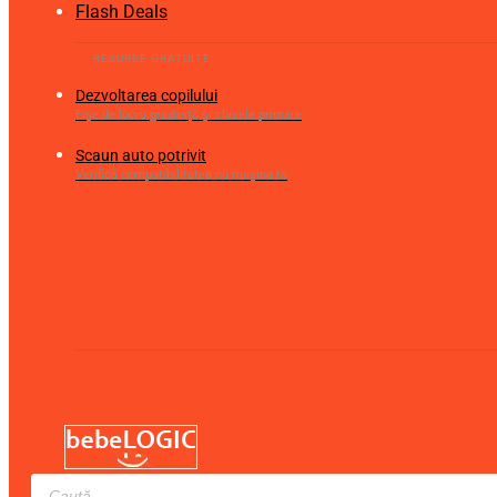
Flash Deals
Dezvoltarea copilului
Fișe de lucru gradiniță și clasele primare
Scaun auto potrivit
Verifică compatibilitatea cu mașina ta
Products