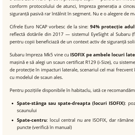
conform protocolului de atunci, Impreza generația a cinc
siguranță pasivă rar întâlnit în segment. Nu e o alegere de ma
Cifrele Euro NCAP vorbesc de la sine:
94% protecție adul
reflectă dotările din 2017 — sistemul EyeSight al Subaru 
pentru copii beneficiază de un context activ de siguranță sol
Subaru Impreza Mk5 vine cu
ISOFIX pe ambele locuri late
mașină e să alegi un scaun certificat R129 (i-Size), cu siste
de protecție în impacturi laterale, scenariul cel mai frecven
cu modelul de scaun ales.
Pentru pozițiile disponibile în habitaclu, iată ce recomandăm
Spate-stânga sau spate-dreapta (locuri ISOFIX)
: po
scaunului
Spate-centru
: locul central nu are ISOFIX, dar rămâne 
puncte (verifică în manual)