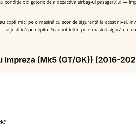
, cu condiția obligatorie de a dezactiva airbag-ul pasagerului — 
au copil mic: pe o mașină cu scor de siguranță la acest nivel, i
 — se justifică pe deplin. Scaunul ieftin pe o mașină sigură e o 
ru Impreza (Mk5 (GT/GK)) (2016-202
ck?