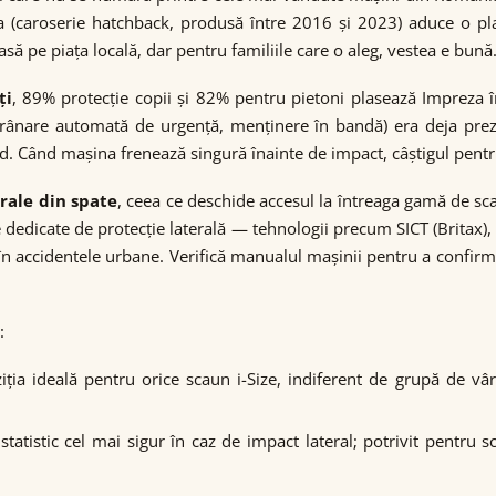
ea (caroserie hatchback, produsă între 2016 și 2023) aduce o p
să pe piața locală, dar pentru familiile care o aleg, vestea e bună
ți
, 89% protecție copii și 82% pentru pietoni plasează Impreza î
(frânare automată de urgență, menținere în bandă) era deja prez
id. Când mașina frenează singură înainte de impact, câștigul pentru
rale din spate
, ceea ce deschide accesul la întreaga gamă de 
me dedicate de protecție laterală — tehnologii precum SICT (Britax)
t în accidentele urbane. Verifică manualul mașinii pentru a confir
:
ziția ideală pentru orice scaun i-Size, indiferent de grupă de vâ
statistic cel mai sigur în caz de impact lateral; potrivit pentru 