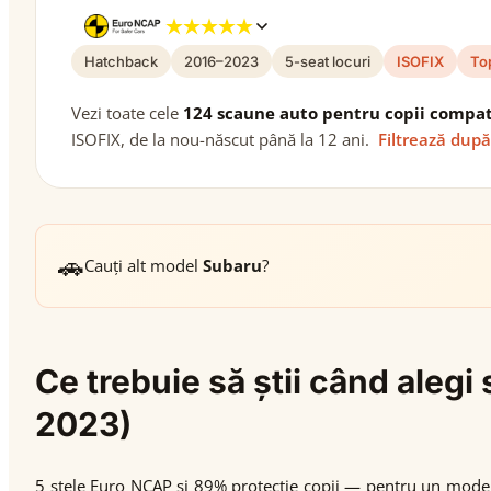
Hatchback
2016–2023
5-seat locuri
ISOFIX
To
Vezi toate cele
124 scaune auto pentru copii compat
ISOFIX, de la nou-născut până la 12 ani.
Filtrează după
🚗
Cauți alt model
Subaru
?
Ce trebuie să știi când aleg
2023)
5 stele Euro NCAP și 89% protecție copii — pentru un mode