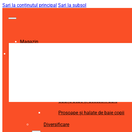
Sari la conținutul principal
Sari la subsol
Magazin
Igienă și Sănătate
Accesorii îngrijire copii
Articole igienă dentară copii
Aspiratoare nazale și accesorii
Cădițe bebe și accesorii baie
Prosoape și halate de baie copii
Diversificare