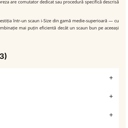
Impreza are comutator dedicat sau procedură specifică descrisă
nvestiția într-un scaun i-Size din gamă medie-superioară — cu
combinație mai puțin eficientă decât un scaun bun pe aceeași
3)