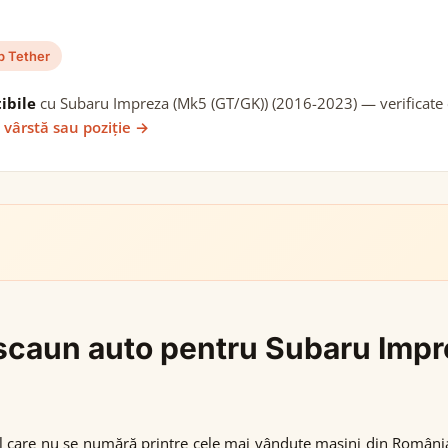
p Tether
ibile
cu Subaru Impreza (Mk5 (GT/GK)) (2016-2023) — verificate cu
 vârstă sau poziție →
i scaun auto pentru Subaru Imp
l care nu se numără printre cele mai vândute mașini din Români