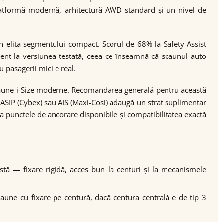
latformă modernă, arhitectură AWD standard și un nivel de
.
n elita segmentului compact. Scorul de 68% la Safety Assist
ent la versiunea testată, ceea ce înseamnă că scaunul auto
 pasagerii mici e real.
scaune i-Size moderne. Recomandarea generală pentru această
, ASIP (Cybex) sau AIS (Maxi-Cosi) adaugă un strat suplimentar
ma punctele de ancorare disponibile și compatibilitatea exactă
rstă — fixare rigidă, acces bun la centuri și la mecanismele
scaune cu fixare pe centură, dacă centura centrală e de tip 3