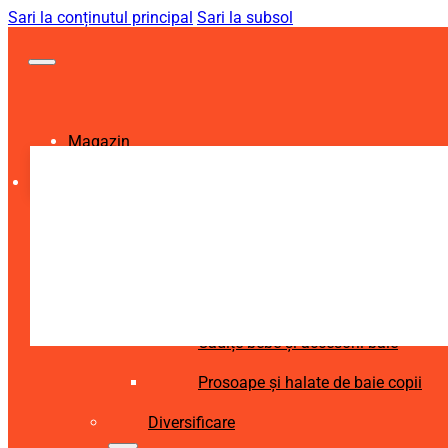
Sari la conținutul principal
Sari la subsol
Magazin
Igienă și Sănătate
Accesorii îngrijire copii
Articole igienă dentară copii
Aspiratoare nazale și accesorii
Cădițe bebe și accesorii baie
Prosoape și halate de baie copii
Diversificare