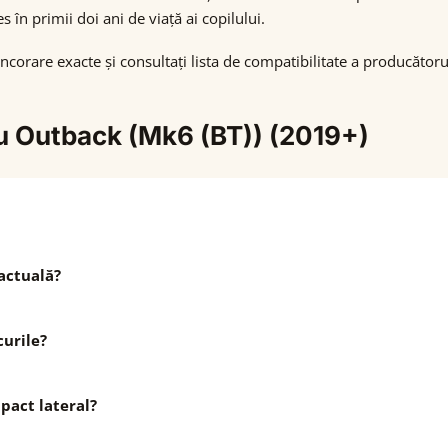
es în primii doi ani de viață ai copilului.
corare exacte și consultați lista de compatibilitate a producătorul
ru Outback (Mk6 (BT)) (2019+)
actuală?
urile?
pact lateral?