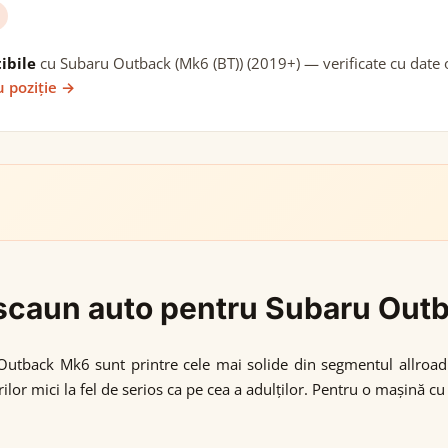
ibile
cu Subaru Outback (Mk6 (BT)) (2019+) — verificate cu date o
u poziție →
i scaun auto pentru Subaru Out
Outback Mk6 sunt printre cele mai solide din segmentul allroad. 
or mici la fel de serios ca pe cea a adulților. Pentru o mașină cu t