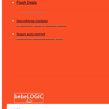
Flash Deals
Dezvoltarea copilului
Fișe de lucru gradiniță și clasele primare
Scaun auto potrivit
Verifică compatibilitatea cu mașina ta
Products