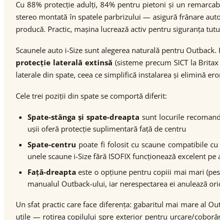
Cu 88% protecție adulți, 84% pentru pietoni și un remarcabi
stereo montată în spatele parbrizului — asigură frânare autom
producă. Practic, mașina lucrează activ pentru siguranța tutur
Scaunele auto i-Size sunt alegerea naturală pentru Outback. 
protecție laterală extinsă
(sisteme precum SICT la Britax 
laterale din spate, ceea ce simplifică instalarea și elimină ero
Cele trei poziții din spate se comportă diferit:
Spate-stânga și spate-dreapta
sunt locurile recomandat
ușii oferă protecție suplimentară față de centru
Spate-centru
poate fi folosit cu scaune compatibile cu 
unele scaune i-Size fără ISOFIX funcționează excelent pe 
Față-dreapta
este o opțiune pentru copiii mai mari (pest
manualul Outback-ului, iar nerespectarea ei anulează ori
Un sfat practic care face diferența: gabaritul mai mare al Out
utile — rotirea copilului spre exterior pentru urcare/coborâr