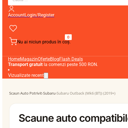
search
Account
Login/Register
0
Nu ai niciun produs în coș.
Home
Magazin
Oferte
Blog
Flash Deals
Transport gratuit
la comenzi peste 500 RON.
Vizualizate recent
Scaun Auto Potrivit
›
Subaru
›
Subaru Outback (Mk6 (BT)) (2019+)
Scaune auto compatibil