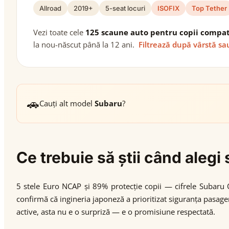
Allroad
2019+
5-seat locuri
ISOFIX
Top Tether
Vezi toate cele
125 scaune auto pentru copii compat
la nou-născut până la 12 ani.
Filtrează după vârstă sa
🚗
Cauți alt model
Subaru
?
Ce trebuie să știi când aleg
5 stele Euro NCAP și 89% protecție copii — cifrele Subaru 
confirmă că ingineria japoneză a prioritizat siguranța pasageril
active, asta nu e o surpriză — e o promisiune respectată.