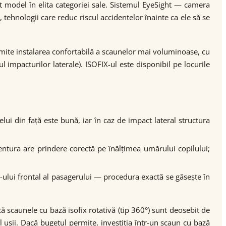
 model în elita categoriei sale. Sistemul EyeSight — camera
tehnologii care reduc riscul accidentelor înainte ca ele să se
rmite instalarea confortabilă a scaunelor mai voluminoase, cu
impacturilor laterale). ISOFIX-ul este disponibil pe locurile
lui din față este bună, iar în caz de impact lateral structura
centura are prindere corectă pe înălțimea umărului copilului;
g-ului frontal al pasagerului — procedura exactă se găsește în
că scaunele cu bază isofix rotativă (tip 360°) sunt deosebit de
l ușii. Dacă bugetul permite, investiția într-un scaun cu bază