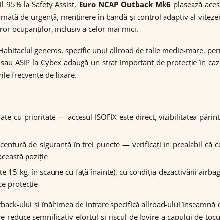
l 95% la Safety Assist,
Euro NCAP Outback Mk6
plasează acest
ată de urgență, menținere în bandă și control adaptiv al vitezei, 
or ocupanților, inclusiv a celor mai mici.
Habitaclul generos, specific unui allroad de talie medie-mare, pe
sau ASIP la Cybex adaugă un strat important de protecție în cazul 
rile frecvente de fixare.
e cu prioritate — accesul ISOFIX este direct, vizibilitatea părinte
centură de siguranță în trei puncte — verificați în prealabil că 
această poziție
e 15 kg, în scaune cu față înainte), cu condiția dezactivării airba
ce protecție
back-ului și înălțimea de intrare specifică allroad-ului înseamnă 
e reduce semnificativ efortul și riscul de lovire a capului de tocu