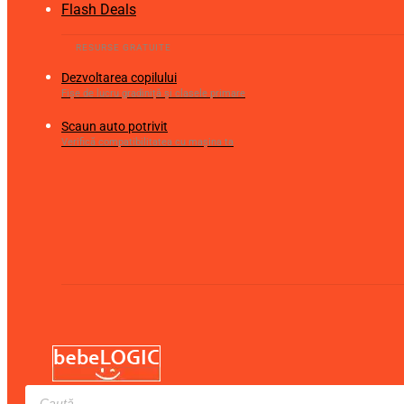
Flash Deals
Dezvoltarea copilului
Fișe de lucru gradiniță și clasele primare
Scaun auto potrivit
Verifică compatibilitatea cu mașina ta
Products