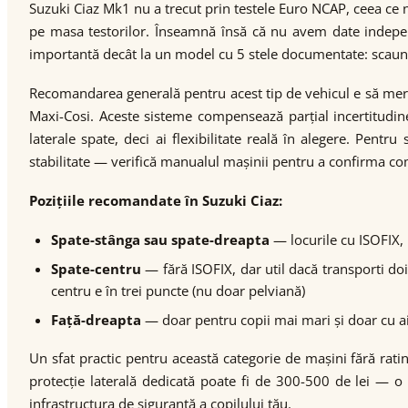
Suzuki Ciaz Mk1 nu a trecut prin testele Euro NCAP, ceea ce
pe masa testorilor. Înseamnă însă că nu avem date indepe
importantă decât la un model cu 5 stele documentate: scaunul 
Recomandarea generală pentru acest tip de vehicul e să me
Maxi-Cosi. Aceste sisteme compensează parțial incertitudinea
laterale spate, deci ai flexibilitate reală în alegere. Pent
stabilitate — verifică manualul mașinii pentru a confirma com
Pozițiile recomandate în Suzuki Ciaz:
Spate-stânga sau spate-dreapta
— locurile cu ISOFIX, 
Spate-centru
— fără ISOFIX, dar util dacă transporti doi 
centru e în trei puncte (nu doar pelviană)
Față-dreapta
— doar pentru copii mai mari și doar cu ai
Un sfat practic pentru această categorie de mașini fără rat
protecție laterală dedicată poate fi de 300-500 de lei — o 
infrastructura de siguranță a copilului tău.