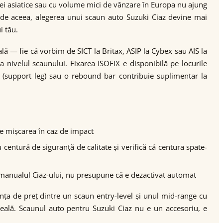
ei asiatice sau cu volume mici de vânzare în Europa nu ajung
de aceea, alegerea unui scaun auto Suzuki Ciaz devine mai
i tău.
lă — fie că vorbim de SICT la Britax, ASIP la Cybex sau AIS la
a nivelul scaunului. Fixarea ISOFIX e disponibilă pe locurile
jin (support leg) sau o rebound bar contribuie suplimentar la
uce mișcarea în caz de impact
 centură de siguranță de calitate și verifică că centura spate-
 manualul Ciaz-ului, nu presupune că e dezactivat automat
nța de preț dintre un scaun entry-level și unul mid-range cu
 reală. Scaunul auto pentru Suzuki Ciaz nu e un accesoriu, e