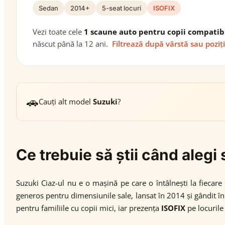
Sedan
2014+
5-seat locuri
ISOFIX
Vezi toate cele
1 scaune auto pentru copii compatib
născut până la 12 ani.
Filtrează după vârstă sau poziț
🚗
Cauți alt model
Suzuki
?
Ce trebuie să știi când aleg
Suzuki Ciaz-ul nu e o mașină pe care o întâlnești la fiecare
generos pentru dimensiunile sale, lansat în 2014 și gândit în
pentru familiile cu copii mici, iar prezența
ISOFIX
pe locurile