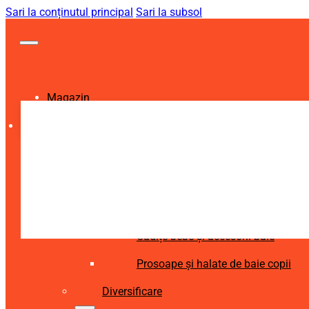
Sari la conținutul principal
Sari la subsol
Magazin
Igienă și Sănătate
Accesorii îngrijire copii
Articole igienă dentară copii
Aspiratoare nazale și accesorii
Cădițe bebe și accesorii baie
Prosoape și halate de baie copii
Diversificare