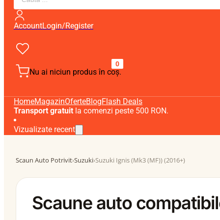
search
Account
Login/Register
0
Nu ai niciun produs în coș.
Home
Magazin
Oferte
Blog
Flash Deals
Transport gratuit
la comenzi peste 500 RON.
Vizualizate recent
Scaun Auto Potrivit
›
Suzuki
›
Suzuki Ignis (Mk3 (MF)) (2016+)
Scaune auto compatibil