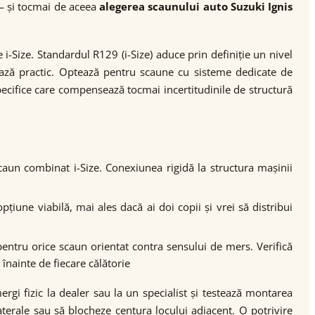
— și tocmai de aceea
alegerea scaunului auto Suzuki Ignis
-Size. Standardul R129 (i-Size) aduce prin definiție un nivel
tează practic. Optează pentru scaune cu sisteme dedicate de
pecifice care compensează tocmai incertitudinile de structură
aun combinat i-Size. Conexiunea rigidă la structura mașinii
țiune viabilă, mai ales dacă ai doi copii și vrei să distribui
entru orice scaun orientat contra sensului de mers. Verifică
nainte de fiecare călătorie
ergi fizic la dealer sau la un specialist și testează montarea
laterale sau să blocheze centura locului adiacent. O potrivire