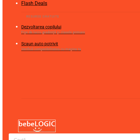
Flash Deals
Dezvoltarea copilului
Fișe de lucru gradiniță și clasele primare
Scaun auto potrivit
Verifică compatibilitatea cu mașina ta
Products