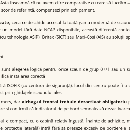
n. Asta înseamnă că nu avem cifre comparative cu care să lucrăm 
n scor de referință, compensezi prin echipament.
spate
, ceea ce deschide accesul la toată gama modernă de scaune i
 pe un model fără date NCAP disponibile, această diferență con
u tehnologia ASIP), Britax (SICT) sau Maxi-Cosi (AIS) au soluții s
nt:
 sunt alegerea logică pentru orice scaun de grup 0+/1 sau un sc
fică instalarea corectă
 ISOFIX (cu centura de siguranță), locul din centru poate fi o op
ct prin ghidajele scaunului ales
a mers, dar
airbag-ul frontal trebuie dezactivat obligatoriu
p
re și confirmă că indicatorul de pe bord semnalează dezactivarea î
ul e compact, cu o cabină relativ îngustă. Înainte de achiziție, m
e protecție laterală) intră fără să preseze excesiv pe portierele 