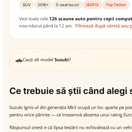
SUV
2016+
5-seat locuri
ISOFIX
Top Tether
Vezi toate cele
126 scaune auto pentru copii compat
nou-născut până la 12 ani.
Filtrează după vârstă sau 
🚗
Cauți alt model
Suzuki
?
Ce trebuie să știi când aleg
Suzuki Ignis-ul din generația Mk3 ocupă un loc aparte pe piața
pentru orice părinte — ce înseamnă absența unui rating Euro 
Răspunsul onest e că lipsa testării nu echivalează cu un veh