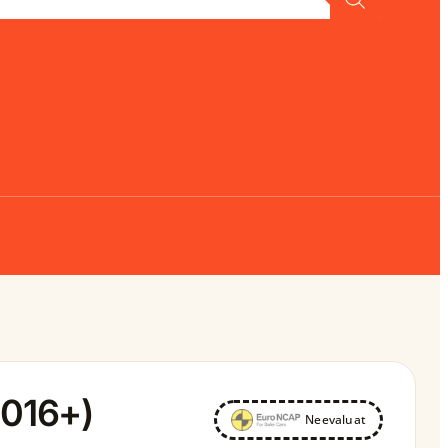
2016+)
Neevaluat