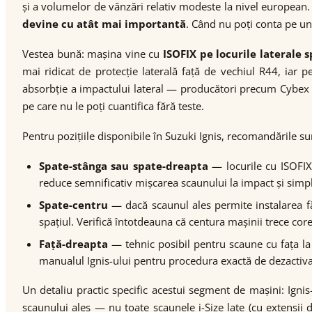
și a volumelor de vânzări relativ modeste la nivel europea
devine cu atât mai importantă
. Când nu poți conta pe u
Vestea bună: mașina vine cu
ISOFIX pe locurile laterale 
mai ridicat de protecție laterală față de vechiul R44, iar
absorbție a impactului lateral — producători precum Cybex (c
pe care nu le poți cuantifica fără teste.
Pentru pozițiile disponibile în Suzuki Ignis, recomandările su
Spate-stânga sau spate-dreapta
— locurile cu ISOFIX
reduce semnificativ mișcarea scaunului la impact și simpli
Spate-centru
— dacă scaunul ales permite instalarea fără
spațiul. Verifică întotdeauna că centura mașinii trece core
Față-dreapta
— tehnic posibil pentru scaune cu fața l
manualul Ignis-ului pentru procedura exactă de dezactiva
Un detaliu practic specific acestui segment de mașini: Ignis-
scaunului ales — nu toate scaunele i-Size late (cu extensii d