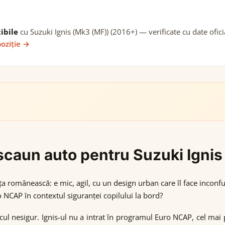
ibile
cu Suzuki Ignis (Mk3 (MF)) (2016+) — verificate cu date ofici
poziție →
i scaun auto pentru Suzuki Igni
 românească: e mic, agil, cu un design urban care îl face inconfund
NCAP în contextul siguranței copilului la bord?
icul nesigur. Ignis-ul nu a intrat în programul Euro NCAP, cel mai