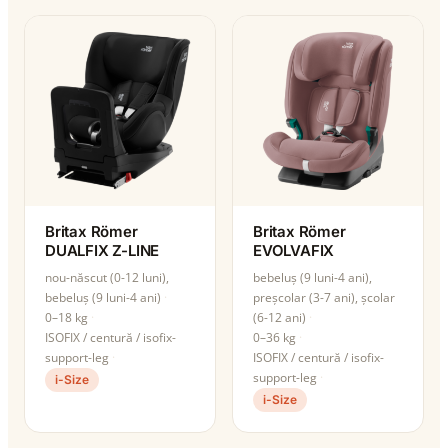
Britax Römer
Britax Römer
DUALFIX Z-LINE
EVOLVAFIX
nou-născut (0-12 luni),
bebeluș (9 luni-4 ani),
bebeluș (9 luni-4 ani)
preșcolar (3-7 ani), școlar
0–18 kg
(6-12 ani)
ISOFIX / centură / isofix-
0–36 kg
support-leg
ISOFIX / centură / isofix-
support-leg
i-Size
i-Size