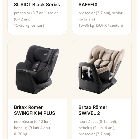
SL SICT Black Series
SAFEFIX
preșcolar (3-7 ani), școlar
preșcolar (3-7 ani), școlar
(6-12 ani)
(6-12 ani)
15–36 kg
centură
15–36 kg
ISOFIX / centură
Britax Römer
Britax Römer
SWINGFIX M PLUS
SWIVEL 2
nou-născut (0-12 luni),
nou-născut (0-12 luni),
bebeluș (9 luni-4 ani)
bebeluș (9 luni-4 ani),
0–20 kg
preșcolar (3-7 ani)