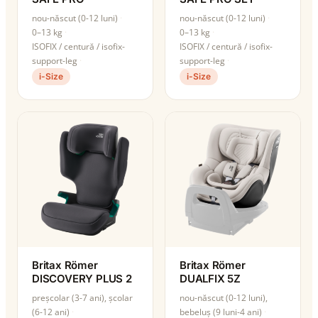
nou-născut (0-12 luni)
nou-născut (0-12 luni)
0–13 kg
0–13 kg
ISOFIX / centură / isofix-
ISOFIX / centură / isofix-
support-leg
support-leg
i-Size
i-Size
Britax Römer
Britax Römer
DISCOVERY PLUS 2
DUALFIX 5Z
preșcolar (3-7 ani), școlar
nou-născut (0-12 luni),
(6-12 ani)
bebeluș (9 luni-4 ani)