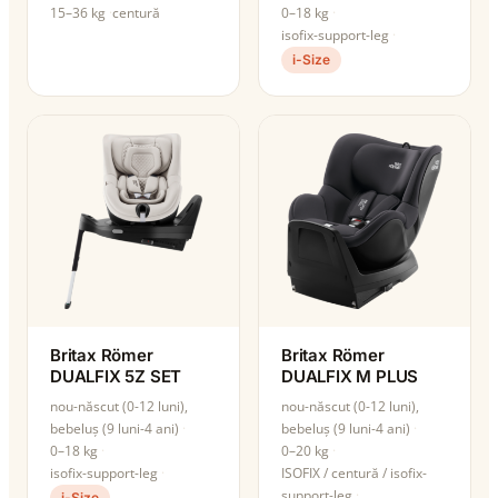
15–36 kg
centură
0–18 kg
isofix-support-leg
i-Size
Britax Römer
Britax Römer
DUALFIX 5Z SET
DUALFIX M PLUS
nou-născut (0-12 luni),
nou-născut (0-12 luni),
bebeluș (9 luni-4 ani)
bebeluș (9 luni-4 ani)
0–18 kg
0–20 kg
isofix-support-leg
ISOFIX / centură / isofix-
support-leg
i-Size