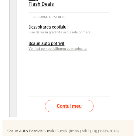
Flash Deals
Dezvoltarea copilului
Fișe de lucru gradiniță și clasele primare
Scaun auto potrivit
Verifică compatibilitatea cu mașina ta
Contul meu
Scaun Auto Potrivit
›
Suzuki
›
Suzuki Jimny (Mk3 (JB)) (1998-2018)