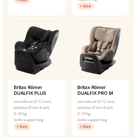
i-Size
Britax Römer
Britax Römer
DUALFIX PLUS
DUALFIX PRO M
nou-născut (0-12 luni),
nou-născut (0-12 luni),
bebeluș (9 luni-4 ani)
bebeluș (9 luni-4 ani)
0–20 kg
0–19 kg
isofix-support-leg
isofix-support-leg
i-Size
i-Size