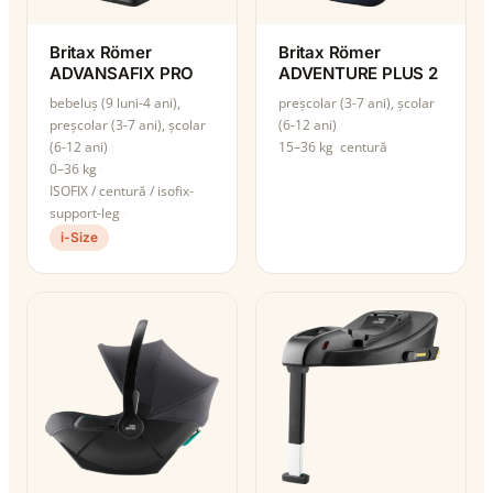
Britax Römer
Britax Römer
ADVANSAFIX PRO
ADVENTURE PLUS 2
bebeluș (9 luni-4 ani),
preșcolar (3-7 ani), școlar
preșcolar (3-7 ani), școlar
(6-12 ani)
(6-12 ani)
15–36 kg
centură
0–36 kg
ISOFIX / centură / isofix-
support-leg
i-Size