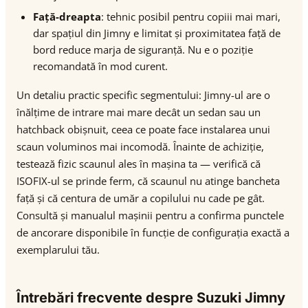
Față-dreapta
: tehnic posibil pentru copiii mai mari,
dar spațiul din Jimny e limitat și proximitatea față de
bord reduce marja de siguranță. Nu e o poziție
recomandată în mod curent.
Un detaliu practic specific segmentului: Jimny-ul are o
înălțime de intrare mai mare decât un sedan sau un
hatchback obișnuit, ceea ce poate face instalarea unui
scaun voluminos mai incomodă. Înainte de achiziție,
testează fizic scaunul ales în mașina ta — verifică că
ISOFIX-ul se prinde ferm, că scaunul nu atinge bancheta
față și că centura de umăr a copilului nu cade pe gât.
Consultă și manualul mașinii pentru a confirma punctele
de ancorare disponibile în funcție de configurația exactă a
exemplarului tău.
Întrebări frecvente despre Suzuki Jimny