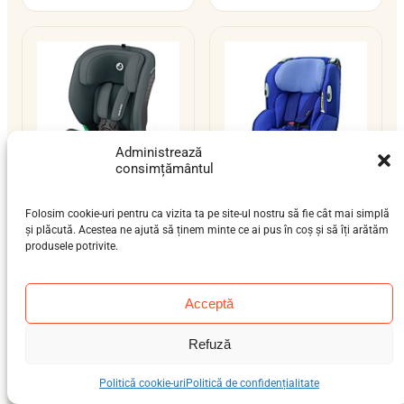
Administrează
consimțământul
Folosim cookie-uri pentru ca vizita ta pe site-ul nostru să fie cât mai simplă
Maxi-Cosi Onyx
Maxi-Cosi Opal
și plăcută. Acestea ne ajută să ținem minte ce ai pus în coș și să îți arătăm
bebeluș (9 luni-4 ani),
nou-născut (0-12 luni),
produsele potrivite.
preșcolar (3-7 ani), școlar
bebeluș (9 luni-4 ani)
(6-12 ani)
0–18 kg
centură
9–36 kg
ISOFIX / centură
Acceptă
i-Size
Refuză
Politică cookie-uri
Politică de confidențialitate