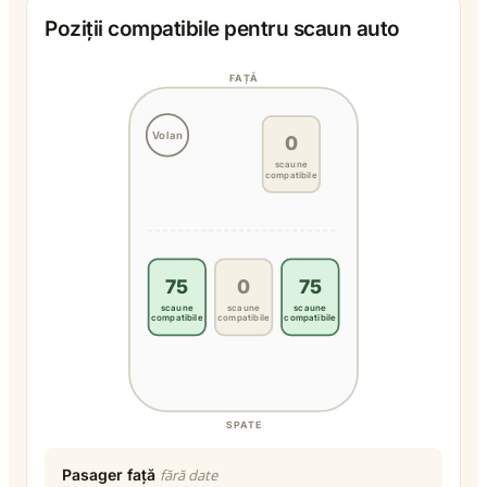
Poziții compatibile pentru scaun auto
FAȚĂ
Volan
0
scaune
compatibile
75
0
75
scaune
scaune
scaune
compatibile
compatibile
compatibile
SPATE
Pasager față
fără date