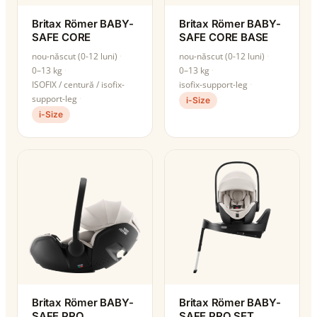
Britax Römer BABY-
Britax Römer BABY-
SAFE CORE
SAFE CORE BASE
nou-născut (0-12 luni)
nou-născut (0-12 luni)
0–13 kg
0–13 kg
ISOFIX / centură / isofix-
isofix-support-leg
support-leg
i-Size
i-Size
Britax Römer BABY-
Britax Römer BABY-
SAFE PRO
SAFE PRO SET