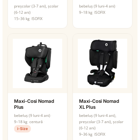
preșcolar (3-7 ani), școlar
bebeluș (9 luni-4 ani)
(6-12 ani)
9–18 kg
ISOFIX
15–36 kg
ISOFIX
Maxi-Cosi Nomad
Maxi-Cosi Nomad
Plus
XL Plus
bebeluș (9 luni-4 ani)
bebeluș (9 luni-4 ani),
9–18 kg
centură
preșcolar (3-7 ani), școlar
(6-12 ani)
i-Size
9–36 kg
ISOFIX