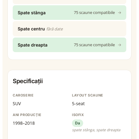
75 scaune compatibile
→
Spate stânga
Spate centru
fără date
75 scaune compatibile
→
Spate dreapta
Specificații
CAROSERIE
LAYOUT SCAUNE
SUV
5-seat
ANI PRODUCȚIE
ISOFIX
1998–2018
Da
spate stânga, spate dreapta