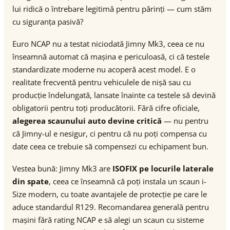
lui ridică o întrebare legitimă pentru părinți — cum stăm
cu siguranța pasivă?
Euro NCAP nu a testat niciodată Jimny Mk3, ceea ce nu
înseamnă automat că mașina e periculoasă, ci că testele
standardizate moderne nu acoperă acest model. E o
realitate frecventă pentru vehiculele de nișă sau cu
producție îndelungată, lansate înainte ca testele să devină
obligatorii pentru toți producătorii. Fără cifre oficiale,
alegerea scaunului auto devine critică
— nu pentru
că Jimny-ul e nesigur, ci pentru că nu poți compensa cu
date ceea ce trebuie să compensezi cu echipament bun.
Vestea bună: Jimny Mk3 are
ISOFIX pe locurile laterale
din spate
, ceea ce înseamnă că poți instala un scaun i-
Size modern, cu toate avantajele de protecție pe care le
aduce standardul R129. Recomandarea generală pentru
mașini fără rating NCAP e să alegi un scaun cu sisteme