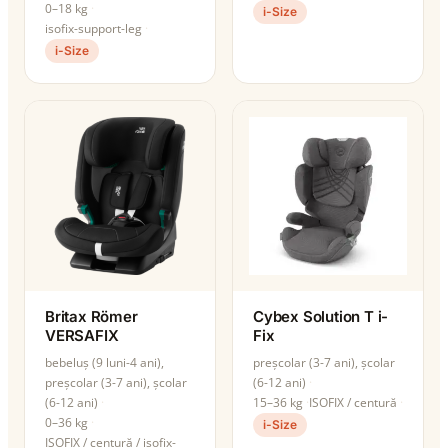
0–18 kg
i-Size
isofix-support-leg
i-Size
Britax Römer
Cybex Solution T i-
VERSAFIX
Fix
bebeluș (9 luni-4 ani),
preșcolar (3-7 ani), școlar
preșcolar (3-7 ani), școlar
(6-12 ani)
(6-12 ani)
15–36 kg
ISOFIX / centură
0–36 kg
i-Size
ISOFIX / centură / isofix-