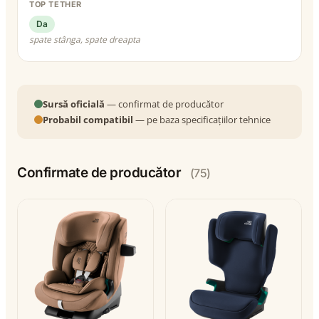
TOP TETHER
Da
spate stânga, spate dreapta
Sursă oficială
— confirmat de producător
Probabil compatibil
— pe baza specificațiilor tehnice
Confirmate de producător
(75)