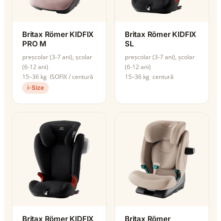
Britax Römer KIDFIX
Britax Römer KIDFIX
PRO M
SL
preșcolar (3-7 ani), școlar
preșcolar (3-7 ani), școlar
(6-12 ani)
(6-12 ani)
15–36 kg
ISOFIX / centură
15–36 kg
centură
i-Size
Britax Römer KIDFIX
Britax Römer