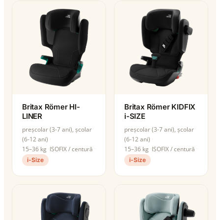
Britax Römer HI-
Britax Römer KIDFIX
LINER
i-SIZE
preșcolar (3-7 ani), școlar
preșcolar (3-7 ani), școlar
(6-12 ani)
(6-12 ani)
15–36 kg
ISOFIX / centură
15–36 kg
ISOFIX / centură
i-Size
i-Size