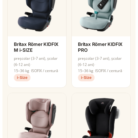
Britax Römer KIDFIX
Britax Römer KIDFIX
M i-SIZE
PRO
preșcolar (3-7 ani), școlar
preșcolar (3-7 ani), școlar
(6-12 ani)
(6-12 ani)
15–36 kg
ISOFIX / centură
15–36 kg
ISOFIX / centură
i-Size
i-Size