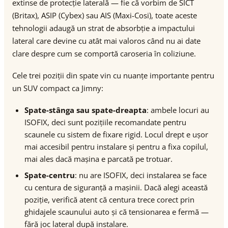
extinse de protecție laterală — fie că vorbim de SICT
(Britax), ASIP (Cybex) sau AIS (Maxi-Cosi), toate aceste
tehnologii adaugă un strat de absorbție a impactului
lateral care devine cu atât mai valoros când nu ai date
clare despre cum se comportă caroseria în coliziune.
Cele trei poziții din spate vin cu nuanțe importante pentru
un SUV compact ca Jimny:
Spate-stânga sau spate-dreapta
: ambele locuri au
ISOFIX, deci sunt pozițiile recomandate pentru
scaunele cu sistem de fixare rigid. Locul drept e ușor
mai accesibil pentru instalare și pentru a fixa copilul,
mai ales dacă mașina e parcată pe trotuar.
Spate-centru
: nu are ISOFIX, deci instalarea se face
cu centura de siguranță a mașinii. Dacă alegi această
poziție, verifică atent că centura trece corect prin
ghidajele scaunului auto și că tensionarea e fermă —
fără joc lateral după instalare.