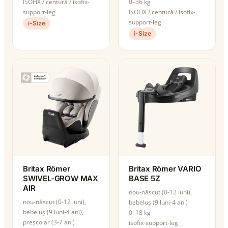
ISOFIX / centură / isofix-
0–36 kg
support-leg
ISOFIX / centură / isofix-
support-leg
i-Size
i-Size
Britax Römer
Britax Römer VARIO
SWIVEL-GROW MAX
BASE 5Z
AIR
nou-născut (0-12 luni),
nou-născut (0-12 luni),
bebeluș (9 luni-4 ani)
bebeluș (9 luni-4 ani),
0–18 kg
preșcolar (3-7 ani)
isofix-support-leg