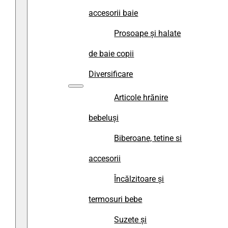
accesorii baie
Prosoape și halate
de baie copii
Diversificare
Articole hrănire
bebeluși
Biberoane, tetine si
accesorii
Încălzitoare și
termosuri bebe
Suzete și