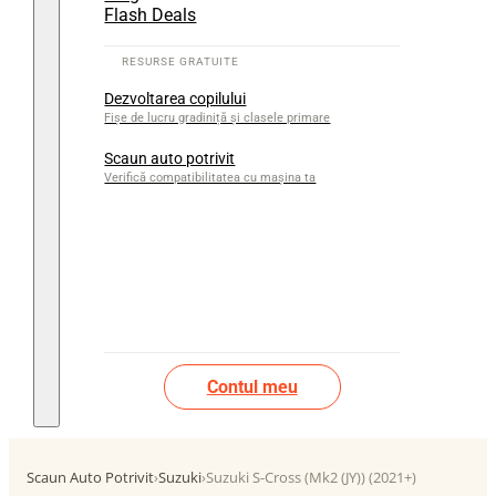
Flash Deals
Dezvoltarea copilului
Fișe de lucru gradiniță și clasele primare
Scaun auto potrivit
Verifică compatibilitatea cu mașina ta
Contul meu
Scaun Auto Potrivit
›
Suzuki
›
Suzuki S-Cross (Mk2 (JY)) (2021+)