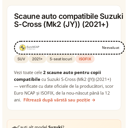
Scaune auto compatibile Suzuki
S-Cross (Mk2 (JY)) (2021+)
Neevaluat
SUV
2021+
5-seat locuri
ISOFIX
Vezi toate cele
2 scaune auto pentru copii
compatibile
cu Suzuki S-Cross (Mk2 (JY)) (2021+)
— verificate cu date oficiale de la producători, scor
Euro NCAP și ISOFIX, de la nou-născut până la 12
ani.
Filtrează după vârstă sau poziție →
🚗
Cauți alt model
Suzuki
?