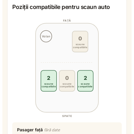
Poziții compatibile pentru scaun auto
FAȚĂ
Volan
0
scaune
compatibile
2
0
2
scaune
scaune
scaune
compatibile
compatibile
compatibile
SPATE
Pasager față
fără date