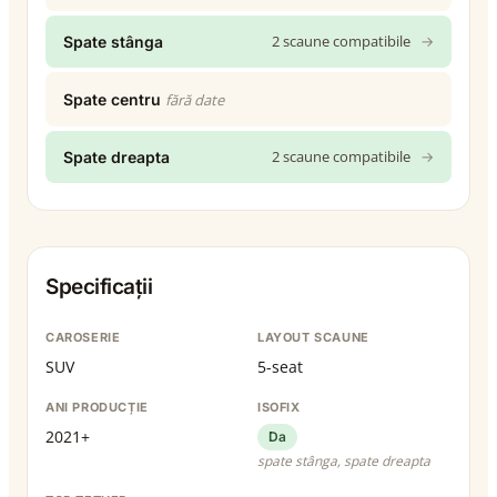
2 scaune compatibile
→
Spate stânga
Spate centru
fără date
2 scaune compatibile
→
Spate dreapta
Specificații
CAROSERIE
LAYOUT SCAUNE
SUV
5-seat
ANI PRODUCȚIE
ISOFIX
2021+
Da
spate stânga, spate dreapta