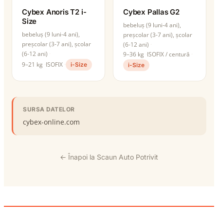
Cybex Anoris T2 i-
Cybex Pallas G2
Size
bebeluș (9 luni-4 ani),
bebeluș (9 luni-4 ani),
preșcolar (3-7 ani), școlar
preșcolar (3-7 ani), școlar
(6-12 ani)
(6-12 ani)
9–36 kg
ISOFIX / centură
9–21 kg
ISOFIX
i-Size
i-Size
SURSA DATELOR
cybex-online.com
← Înapoi la Scaun Auto Potrivit