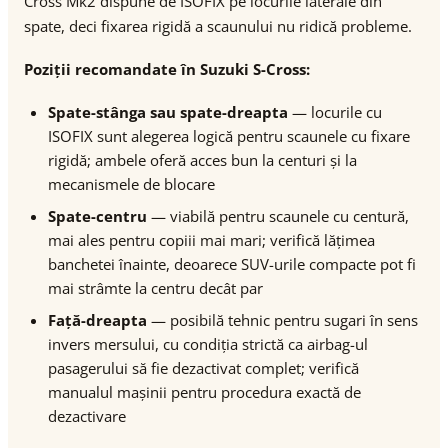
Cross Mk2 dispune de ISOFIX pe locurile laterale din
spate, deci fixarea rigidă a scaunului nu ridică probleme.
Poziții recomandate în Suzuki S-Cross:
Spate-stânga sau spate-dreapta
— locurile cu
ISOFIX sunt alegerea logică pentru scaunele cu fixare
rigidă; ambele oferă acces bun la centuri și la
mecanismele de blocare
Spate-centru
— viabilă pentru scaunele cu centură,
mai ales pentru copiii mai mari; verifică lățimea
banchetei înainte, deoarece SUV-urile compacte pot fi
mai strâmte la centru decât par
Față-dreapta
— posibilă tehnic pentru sugari în sens
invers mersului, cu condiția strictă ca airbag-ul
pasagerului să fie dezactivat complet; verifică
manualul mașinii pentru procedura exactă de
dezactivare