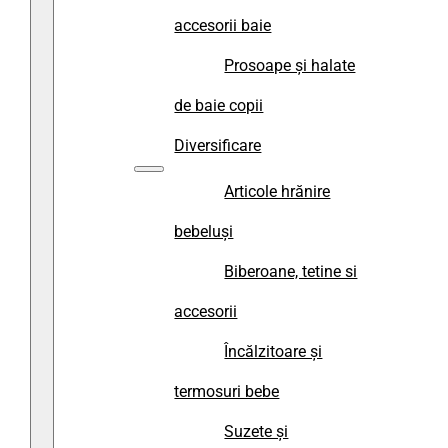
accesorii baie
Prosoape și halate
de baie copii
Diversificare
Articole hrănire
bebeluși
Biberoane, tetine si
accesorii
Încălzitoare și
termosuri bebe
Suzete și