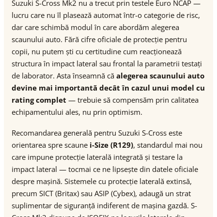
Suzuki S-Cross Mk2 nu a trecut prin testele Euro NCAP —
lucru care nu îl plasează automat într-o categorie de risc,
dar care schimbă modul în care abordăm alegerea
scaunului auto. Fără cifre oficiale de protecție pentru
copii, nu putem ști cu certitudine cum reacționează
structura în impact lateral sau frontal la parametrii testați
de laborator. Asta înseamnă că
alegerea scaunului auto
devine mai importantă decât în cazul unui model cu
rating complet
— trebuie să compensăm prin calitatea
echipamentului ales, nu prin optimism.
Recomandarea generală pentru Suzuki S-Cross este
orientarea spre scaune
i-Size (R129)
, standardul mai nou
care impune protecție laterală integrată și testare la
impact lateral — tocmai ce ne lipsește din datele oficiale
despre mașină. Sistemele cu protecție laterală extinsă,
precum SICT (Britax) sau ASIP (Cybex), adaugă un strat
suplimentar de siguranță indiferent de mașina gazdă. S-