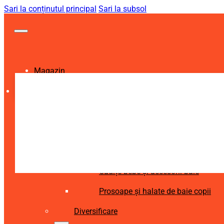
Sari la conținutul principal
Sari la subsol
Magazin
Igienă și Sănătate
Accesorii îngrijire copii
Articole igienă dentară copii
Aspiratoare nazale și accesorii
Cădițe bebe și accesorii baie
Prosoape și halate de baie copii
Diversificare