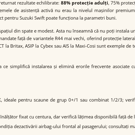
eturnat rezultate echilibrate:
88% protecție adulți
, 75% protecț
temele de asistență activă nu erau la nivelul mașinilor premium 
t pentru Suzuki Swift poate funcționa la parametri buni.
spațiul din spate e modest. Asta nu înseamnă că nu poți instala 
ndate față de variantele R44 mai vechi, oferind protecție lateral
 la Britax, ASIP la Cybex sau AIS la Maxi-Cosi sunt exemple de te
ea ce simplifică instalarea și elimină erorile frecvente asociate
, ideale pentru scaune de grup 0+/1 sau combinat 1/2/3; verif
ălțător fixat cu centura, dar verifică lățimea disponibilă față de l
ndiția dezactivării airbag-ului frontal al pasagerului; consultați