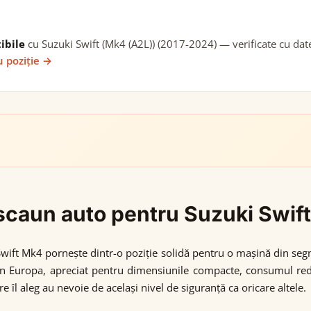
ibile
cu Suzuki Swift (Mk4 (A2L)) (2017-2024) — verificate cu date
u poziție →
i scaun auto pentru Suzuki Swi
Swift Mk4 pornește dintr-o poziție solidă pentru o mașină din seg
n Europa, apreciat pentru dimensiunile compacte, consumul redu
 îl aleg au nevoie de același nivel de siguranță ca oricare altele.