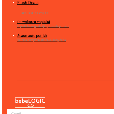
Flash Deals
Dezvoltarea copilului
Fișe de lucru gradiniță și clasele primare
Scaun auto potrivit
Verifică compatibilitatea cu mașina ta
Products