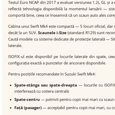
Testul Euro NCAP din 2017 a evaluat versiunea 1.2L GL și a r
reflectă tehnologia disponibilă la momentul lansării — sis
comportă bine, ceea ce înseamnă că un scaun auto ales corec
Cabina unui Swift Mk4 este compactă — 5 locuri oficial, dar 
decât la un SUV.
Scaunele i-Size
(standard R129) sunt recoma
Caută modele cu sisteme dedicate de protecție laterală — SICT
laterale.
ISOFIX-ul este disponibil pe locurile laterale din spate, ce
configurația exactă a punctelor de ancorare disponibile.
Pentru pozițiile recomandate în Suzuki Swift Mk4:
Spate-stânga sau spate-dreapta
— locurile cu ISOFIX
interferează cu cotiera centrală
Spate-centru
— potrivit pentru copii mai mari cu scaun în
Față (pasager)
— acceptabil pentru copii mai mari, cu co