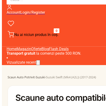
search
Account
Login/Register
0
Nu ai niciun produs în coș.
Home
Magazin
Oferte
Blog
Flash Deals
Transport gratuit
la comenzi peste 500 RON.
Vizualizate recent
Scaun Auto Potrivit
›
Suzuki
›
Suzuki Swift (Mk4 (A2L)) (2017-2024)
Scaune auto compatibil