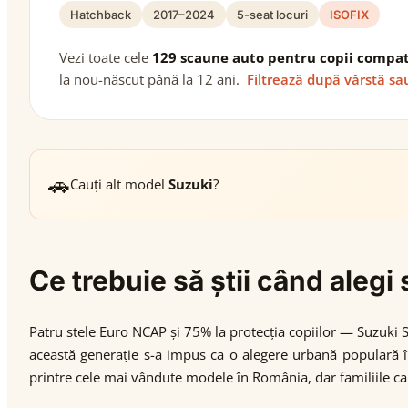
Hatchback
2017–2024
5-seat locuri
ISOFIX
Vezi toate cele
129 scaune auto pentru copii compat
la nou-născut până la 12 ani.
Filtrează după vârstă sa
🚗
Cauți alt model
Suzuki
?
Ce trebuie să știi când aleg
Patru stele Euro NCAP și 75% la protecția copiilor — Suzuki 
această generație s-a impus ca o alegere urbană populară î
printre cele mai vândute modele în România, dar familiile care