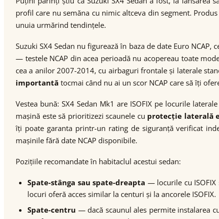
Puțini părinți știu că Suzuki SX4 Sedan a fost, la lansarea 
profil care nu semăna cu nimic altceva din segment. Produ
unuia urmărind tendințele.
Suzuki SX4 Sedan nu figurează în baza de date Euro NCAP, c
— testele NCAP din acea perioadă nu acopereau toate modelel
cea a anilor 2007-2014, cu airbaguri frontale și laterale sta
importantă
tocmai când nu ai un scor NCAP care să îți ofere
Vestea bună: SX4 Sedan Mk1 are ISOFIX pe locurile laterale
mașină este să prioritizezi scaunele cu
protecție laterală 
îți poate garanta printr-un rating de siguranță verificat i
mașinile fără date NCAP disponibile.
Pozițiile recomandate în habitaclul acestui sedan:
Spate-stânga sau spate-dreapta
— locurile cu ISOFIX s
locuri oferă acces similar la centuri și la ancorele ISOFIX.
Spate-centru
— dacă scaunul ales permite instalarea cu c