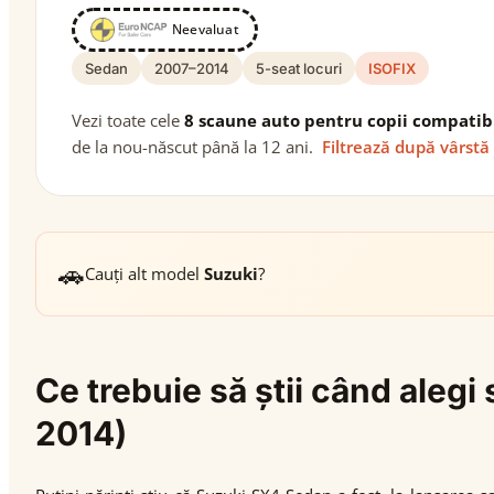
Neevaluat
Sedan
2007–2014
5-seat locuri
ISOFIX
Vezi toate cele
8 scaune auto pentru copii compatib
de la nou-născut până la 12 ani.
Filtrează după vârstă
🚗
Cauți alt model
Suzuki
?
Ce trebuie să știi când aleg
2014)