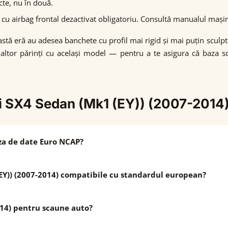
cte, nu în două.
cu airbag frontal dezactivat obligatoriu. Consultă manualul mași
astă eră au adesea banchete cu profil mai rigid și mai puțin sculp
 altor părinți cu același model — pentru a te asigura că baza s
ki SX4 Sedan (Mk1 (EY)) (2007-2014
aza de date Euro NCAP?
EY)) (2007-2014) compatibile cu standardul european?
014) pentru scaune auto?