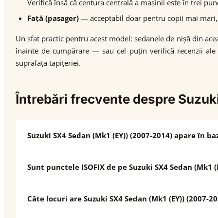
Verifică însă că centura centrală a mașinii este în trei pun
Față (pasager)
— acceptabil doar pentru copii mai mari, 
Un sfat practic pentru acest model: sedanele de nișă din ace
înainte de cumpărare — sau cel puțin verifică recenzii ale
suprafața tapițeriei.
Întrebări frecvente despre Suzu
Suzuki SX4 Sedan (Mk1 (EY)) (2007-2014) apare în b
Sunt punctele ISOFIX de pe Suzuki SX4 Sedan (Mk1 (
Câte locuri are Suzuki SX4 Sedan (Mk1 (EY)) (2007-2