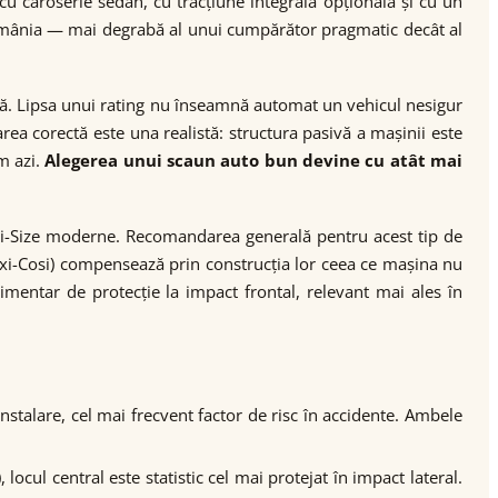
cu caroserie sedan, cu tracțiune integrală opțională și cu un
omânia — mai degrabă al unui cumpărător pragmatic decât al
ă. Lipsa unui rating nu înseamnă automat un vehicul nesigur
a corectă este una realistă: structura pasivă a mașinii este
m azi.
Alegerea unui scaun auto bun devine cu atât mai
e i-Size moderne. Recomandarea generală pentru acest tip de
xi-Cosi) compensează prin construcția lor ceea ce mașina nu
imentar de protecție la impact frontal, relevant mai ales în
nstalare, cel mai frecvent factor de risc în accidente. Ambele
ocul central este statistic cel mai protejat în impact lateral.