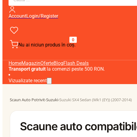
search
Account
Login/Register
0
Nu ai niciun produs în coș.
Home
Magazin
Oferte
Blog
Flash Deals
Transport gratuit
la comenzi peste 500 RON.
Vizualizate recent
Scaun Auto Potrivit
›
Suzuki
›
Suzuki SX4 Sedan (Mk1 (EY)) (2007-2014)
Scaune auto compatibil