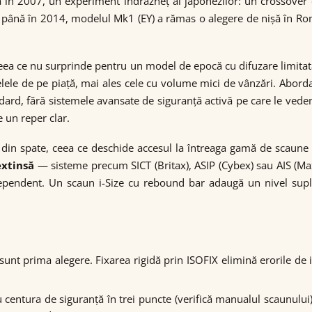
sa în 2007, un experiment îndrăzneț al japonezilor: un crossover 
s până în 2014, modelul Mk1 (EY) a rămas o alegere de nișă în R
eea ce nu surprinde pentru un model de epocă cu difuzare limitat
e de pe piață, mai ales cele cu volume mici de vânzări. Abordare
ndard, fără sistemele avansate de siguranță activă pe care le vede
 un reper clar.
 din spate, ceea ce deschide accesul la întreaga gamă de scaun
extinsă
— sisteme precum SICT (Britax), ASIP (Cybex) sau AIS (Ma
ndependent. Un scaun i-Size cu rebound bar adaugă un nivel supl
unt prima alegere. Fixarea rigidă prin ISOFIX elimină erorile de i
entura de siguranță în trei puncte (verifică manualul scaunului), l