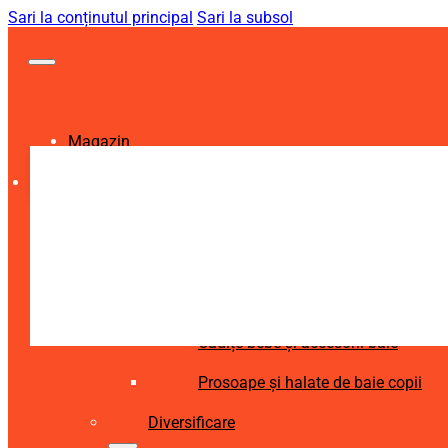
Sari la conținutul principal
Sari la subsol
Magazin
Igienă și Sănătate
Accesorii îngrijire copii
Articole igienă dentară copii
Aspiratoare nazale și accesorii
Cădițe bebe și accesorii baie
Prosoape și halate de baie copii
Diversificare