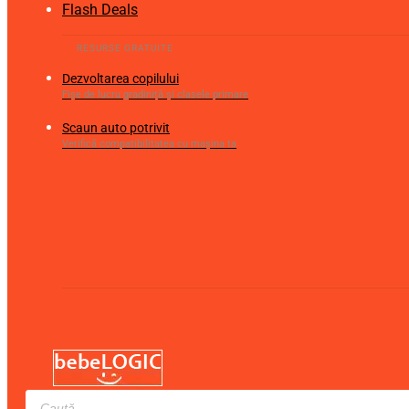
Flash Deals
Dezvoltarea copilului
Fișe de lucru gradiniță și clasele primare
Scaun auto potrivit
Verifică compatibilitatea cu mașina ta
Products