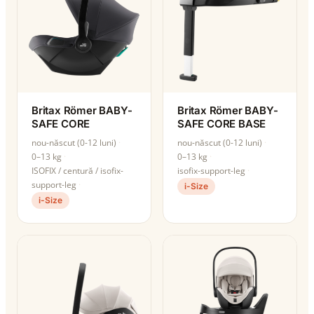
Britax Römer BABY-
Britax Römer BABY-
SAFE CORE
SAFE CORE BASE
nou-născut (0-12 luni)
nou-născut (0-12 luni)
0–13 kg
0–13 kg
ISOFIX / centură / isofix-
isofix-support-leg
support-leg
i-Size
i-Size