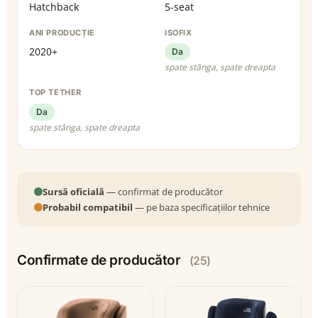
Hatchback
5-seat
ANI PRODUCȚIE
ISOFIX
2020+
Da
spate stânga, spate dreapta
TOP TETHER
Da
spate stânga, spate dreapta
Sursă oficială
— confirmat de producător
Probabil compatibil
— pe baza specificațiilor tehnice
Confirmate de producător
(25)