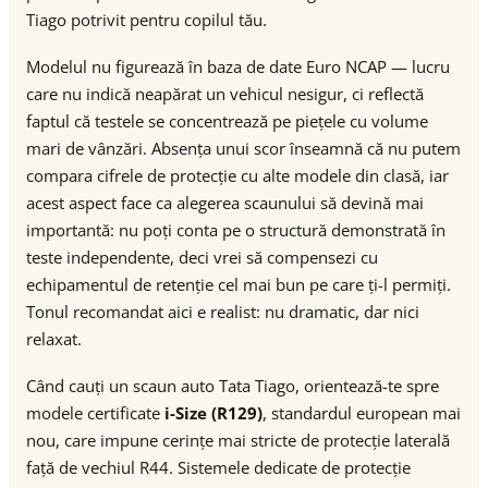
Tiago potrivit pentru copilul tău.
Modelul nu figurează în baza de date Euro NCAP — lucru
care nu indică neapărat un vehicul nesigur, ci reflectă
faptul că testele se concentrează pe piețele cu volume
mari de vânzări. Absența unui scor înseamnă că nu putem
compara cifrele de protecție cu alte modele din clasă, iar
acest aspect face ca alegerea scaunului să devină mai
importantă: nu poți conta pe o structură demonstrată în
teste independente, deci vrei să compensezi cu
echipamentul de retenție cel mai bun pe care ți-l permiți.
Tonul recomandat aici e realist: nu dramatic, dar nici
relaxat.
Când cauți un scaun auto Tata Tiago, orientează-te spre
modele certificate
i-Size (R129)
, standardul european mai
nou, care impune cerințe mai stricte de protecție laterală
față de vechiul R44. Sistemele dedicate de protecție