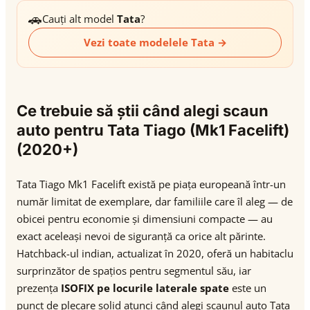
🚗
Cauți alt model
Tata
?
Vezi toate modelele Tata →
Ce trebuie să știi când alegi scaun
auto pentru Tata Tiago (Mk1 Facelift)
(2020+)
Tata Tiago Mk1 Facelift există pe piața europeană într-un
număr limitat de exemplare, dar familiile care îl aleg — de
obicei pentru economie și dimensiuni compacte — au
exact aceleași nevoi de siguranță ca orice alt părinte.
Hatchback-ul indian, actualizat în 2020, oferă un habitaclu
surprinzător de spațios pentru segmentul său, iar
prezența
ISOFIX pe locurile laterale spate
este un
punct de plecare solid atunci când alegi scaunul auto Tata