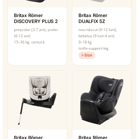
Britax Römer
Britax Römer
DISCOVERY PLUS 2
DUALFIX 5Z
preșcolar (3-7 ani), școlar
nou-născut (0-12 luni),
(6-12 ani)
bebeluș (9 luni-4 ani)
15–36 kg
centură
0–18 kg
isofix-support-leg
i-Size
Britax Römer
Britax Römer