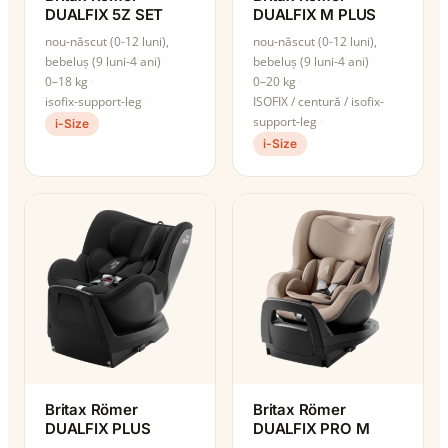
DUALFIX 5Z SET
DUALFIX M PLUS
nou-născut (0-12 luni),
nou-născut (0-12 luni),
bebeluș (9 luni-4 ani)
bebeluș (9 luni-4 ani)
0–18 kg
0–20 kg
isofix-support-leg
ISOFIX / centură / isofix-
support-leg
i-Size
i-Size
Britax Römer
Britax Römer
DUALFIX PLUS
DUALFIX PRO M