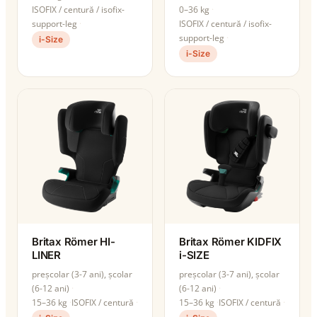
ISOFIX / centură / isofix-
0–36 kg
support-leg
ISOFIX / centură / isofix-
support-leg
i-Size
i-Size
Britax Römer HI-
Britax Römer KIDFIX
LINER
i-SIZE
preșcolar (3-7 ani), școlar
preșcolar (3-7 ani), școlar
(6-12 ani)
(6-12 ani)
15–36 kg
ISOFIX / centură
15–36 kg
ISOFIX / centură