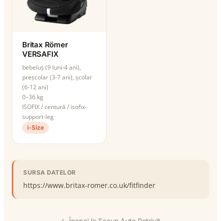
Britax Römer
VERSAFIX
bebeluș (9 luni-4 ani),
preșcolar (3-7 ani), școlar
(6-12 ani)
0–36 kg
ISOFIX / centură / isofix-
support-leg
i-Size
SURSA DATELOR
https://www.britax-romer.co.uk/fitfinder
← Înapoi la Scaun Auto Potrivit