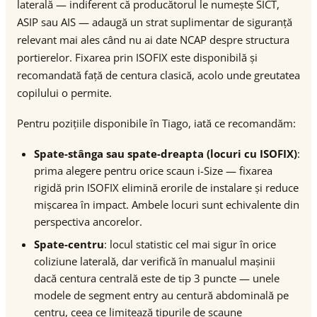
laterală — indiferent că producătorul le numește SICT,
ASIP sau AIS — adaugă un strat suplimentar de siguranță
relevant mai ales când nu ai date NCAP despre structura
portierelor. Fixarea prin ISOFIX este disponibilă și
recomandată față de centura clasică, acolo unde greutatea
copilului o permite.
Pentru pozițiile disponibile în Tiago, iată ce recomandăm:
Spate-stânga sau spate-dreapta (locuri cu ISOFIX)
:
prima alegere pentru orice scaun i-Size — fixarea
rigidă prin ISOFIX elimină erorile de instalare și reduce
mișcarea în impact. Ambele locuri sunt echivalente din
perspectiva ancorelor.
Spate-centru
: locul statistic cel mai sigur în orice
coliziune laterală, dar verifică în manualul mașinii
dacă centura centrală este de tip 3 puncte — unele
modele de segment entry au centură abdominală pe
centru, ceea ce limitează tipurile de scaune