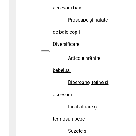
accesorii baie
Prosoape și halate
de baie copii
Diversificare
Articole hrănire
bebeluși
Biberoane, tetine si
accesorii
Încălzitoare și
termosuri bebe
Suzete și