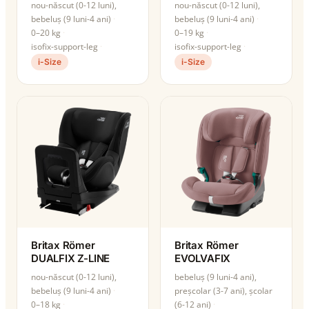
nou-născut (0-12 luni),
nou-născut (0-12 luni),
bebeluș (9 luni-4 ani)
bebeluș (9 luni-4 ani)
0–20 kg
0–19 kg
isofix-support-leg
isofix-support-leg
i-Size
i-Size
Britax Römer
Britax Römer
DUALFIX Z-LINE
EVOLVAFIX
nou-născut (0-12 luni),
bebeluș (9 luni-4 ani),
bebeluș (9 luni-4 ani)
preșcolar (3-7 ani), școlar
0–18 kg
(6-12 ani)