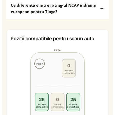
Ce diferență e între rating-ul NCAP indian și
european pentru Tiago?
Poziții compatibile pentru scaun auto
FAȚĂ
Volan
0
scaune
compatibile
25
0
25
scaune
scaune
scaune
compatibile
compatibile
compatibile