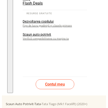
Flash Deals
Dezvoltarea copilului
Fișe de lucru gradiniță și clasele primare
Scaun auto potrivit
Verifică compatibilitatea cu mașina ta
Contul meu
Scaun Auto Potrivit
›
Tata
›
Tata Tiago (Mk1 Facelift) (2020+)