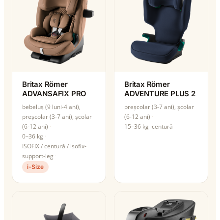
Britax Römer
Britax Römer
ADVANSAFIX PRO
ADVENTURE PLUS 2
bebeluș (9 luni-4 ani),
preșcolar (3-7 ani), școlar
preșcolar (3-7 ani), școlar
(6-12 ani)
(6-12 ani)
15–36 kg
centură
0–36 kg
ISOFIX / centură / isofix-
support-leg
i-Size