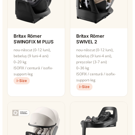
Britax Römer
Britax Römer
SWINGFIX M PLUS
SWIVEL 2
nou-născut (0-12 luni),
nou-născut (0-12 luni),
bebeluș (9 luni-4 ani)
bebeluș (9 luni-4 ani),
0–20 kg
preșcolar (3-7 ani)
ISOFIX / centură / isofix-
0–36 kg
support-leg
ISOFIX / centură / isofix-
support-leg
i-Size
i-Size