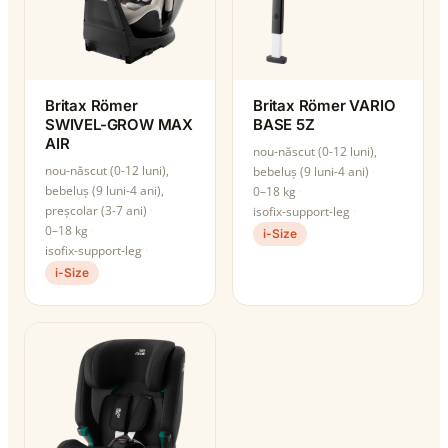
Britax Römer
Britax Römer VARIO
SWIVEL-GROW MAX
BASE 5Z
AIR
nou-născut (0-12 luni),
nou-născut (0-12 luni),
bebeluș (9 luni-4 ani)
bebeluș (9 luni-4 ani),
0–18 kg
preșcolar (3-7 ani)
isofix-support-leg
0–18 kg
i-Size
isofix-support-leg
i-Size