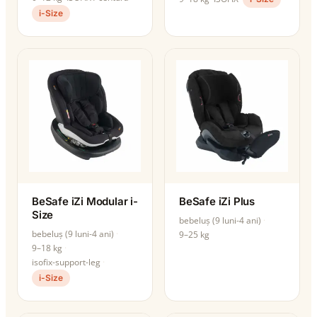
i-Size
BeSafe iZi Modular i-
BeSafe iZi Plus
Size
bebeluș (9 luni-4 ani)
bebeluș (9 luni-4 ani)
9–25 kg
9–18 kg
isofix-support-leg
i-Size