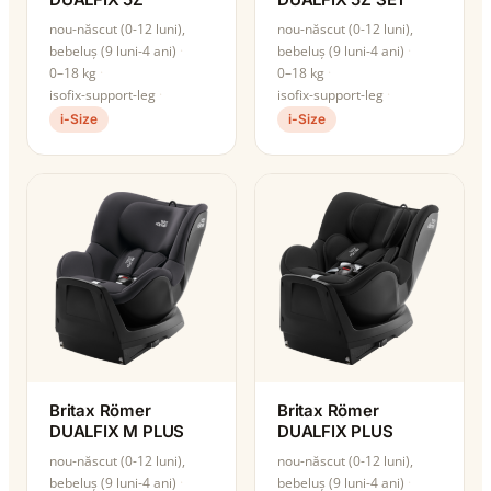
nou-născut (0-12 luni),
nou-născut (0-12 luni),
bebeluș (9 luni-4 ani)
bebeluș (9 luni-4 ani)
0–18 kg
0–18 kg
isofix-support-leg
isofix-support-leg
i-Size
i-Size
Britax Römer
Britax Römer
DUALFIX M PLUS
DUALFIX PLUS
nou-născut (0-12 luni),
nou-născut (0-12 luni),
bebeluș (9 luni-4 ani)
bebeluș (9 luni-4 ani)