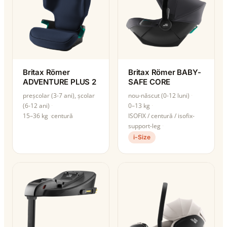
Britax Römer
Britax Römer BABY-
ADVENTURE PLUS 2
SAFE CORE
preșcolar (3-7 ani), școlar
nou-născut (0-12 luni)
(6-12 ani)
0–13 kg
15–36 kg
centură
ISOFIX / centură / isofix-
support-leg
i-Size