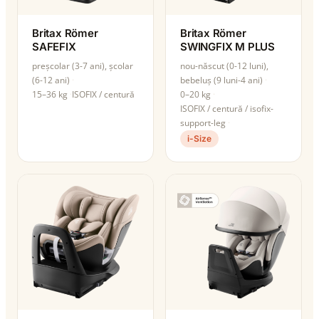
Britax Römer
Britax Römer
SAFEFIX
SWINGFIX M PLUS
preșcolar (3-7 ani), școlar
nou-născut (0-12 luni),
(6-12 ani)
bebeluș (9 luni-4 ani)
15–36 kg
ISOFIX / centură
0–20 kg
ISOFIX / centură / isofix-
support-leg
i-Size