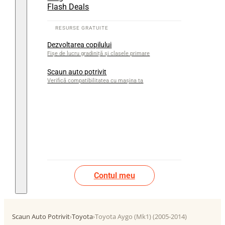
Flash Deals
Dezvoltarea copilului
Fișe de lucru gradiniță și clasele primare
Scaun auto potrivit
Verifică compatibilitatea cu mașina ta
Contul meu
Scaun Auto Potrivit
›
Toyota
›
Toyota Aygo (Mk1) (2005-2014)