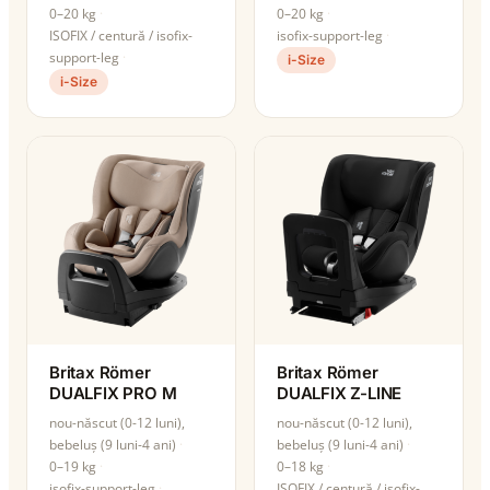
0–20 kg
0–20 kg
ISOFIX / centură / isofix-
isofix-support-leg
support-leg
i-Size
i-Size
Britax Römer
Britax Römer
DUALFIX PRO M
DUALFIX Z-LINE
nou-născut (0-12 luni),
nou-născut (0-12 luni),
bebeluș (9 luni-4 ani)
bebeluș (9 luni-4 ani)
0–19 kg
0–18 kg
isofix-support-leg
ISOFIX / centură / isofix-