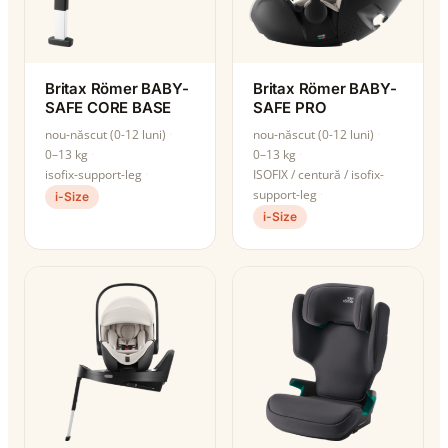
Britax Römer BABY-
Britax Römer BABY-
SAFE CORE BASE
SAFE PRO
nou-născut (0-12 luni)
nou-născut (0-12 luni)
0–13 kg
0–13 kg
isofix-support-leg
ISOFIX / centură / isofix-
support-leg
i-Size
i-Size