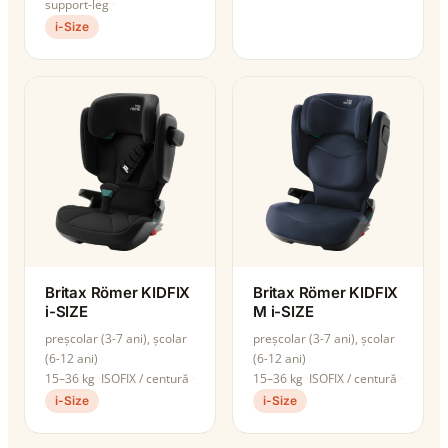
support-leg
i-Size
Britax Römer KIDFIX
Britax Römer KIDFIX
i-SIZE
M i-SIZE
preșcolar (3-7 ani), școlar
preșcolar (3-7 ani), școlar
(6-12 ani)
(6-12 ani)
15–36 kg
ISOFIX / centură
15–36 kg
ISOFIX / centură
i-Size
i-Size