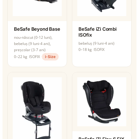
BeSafe Beyond Base
BeSafe iZi Combi
ISOfix
nou-născut (0-12 luni),
bebeluș (9 luni-4 ani)
bebeluș (9 luni-4 ani),
0–18 kg
ISOFIX
preșcolar (3-7 ani)
0–22 kg
ISOFIX
i-Size