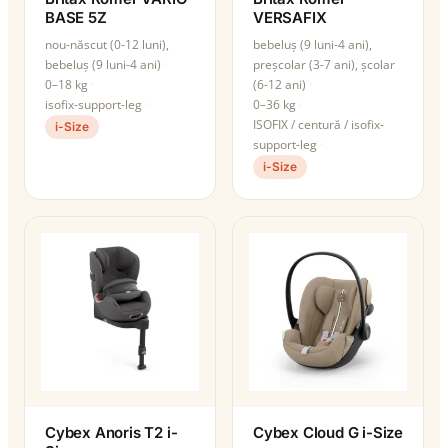
BASE 5Z
VERSAFIX
nou-născut (0-12 luni),
bebeluș (9 luni-4 ani),
bebeluș (9 luni-4 ani)
preșcolar (3-7 ani), școlar
0–18 kg
(6-12 ani)
isofix-support-leg
0–36 kg
ISOFIX / centură / isofix-
i-Size
support-leg
i-Size
Cybex Anoris T2 i-
Cybex Cloud G i-Size