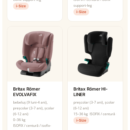
support-leg
i-Size
i-Size
Britax Römer
Britax Römer HI-
EVOLVAFIX
LINER
bebeluș (9 luni-4 ani),
preșcolar (3-7 ani), școlar
preșcolar (3-7 ani), școlar
(6-12 ani)
(6-12 ani)
15–36 kg
ISOFIX / centură
0–36 kg
i-Size
ISOFIX / centură / isofix-