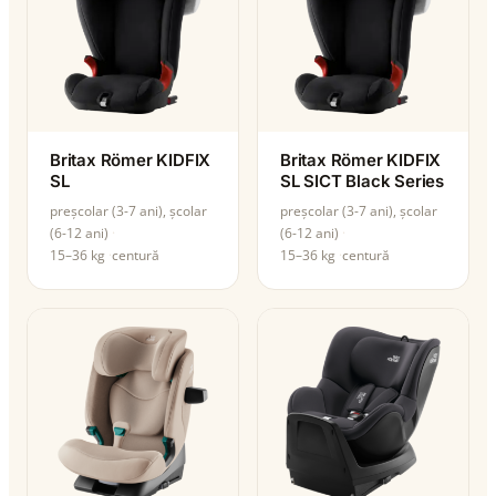
Britax Römer KIDFIX
Britax Römer KIDFIX
SL
SL SICT Black Series
preșcolar (3-7 ani), școlar
preșcolar (3-7 ani), școlar
(6-12 ani)
(6-12 ani)
15–36 kg
centură
15–36 kg
centură