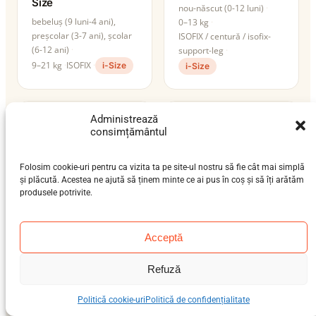
Size
nou-născut (0-12 luni)
bebeluș (9 luni-4 ani),
0–13 kg
preșcolar (3-7 ani), școlar
ISOFIX / centură / isofix-
(6-12 ani)
support-leg
9–21 kg
ISOFIX
i-Size
i-Size
Administrează
consimțământul
Folosim cookie-uri pentru ca vizita ta pe site-ul nostru să fie cât mai simplă
și plăcută. Acestea ne ajută să ținem minte ce ai pus în coș și să îți arătăm
produsele potrivite.
Acceptă
Cybex Sirona G i-
Cybex Sirona Gi i-
Size
Size
Refuză
nou-născut (0-12 luni),
nou-născut (0-12 luni),
bebeluș (9 luni-4 ani)
bebeluș (9 luni-4 ani)
Politică cookie-uri
Politică de confidențialitate
0–19 kg
0–19 kg