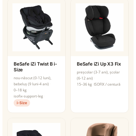
BeSafe iZi Twist B i-
BeSafe iZi Up X3 Fix
Size
preșcolar (3-7 ani), școlar
nou-născut (0-12 luni),
(6-12 ani)
bebeluș (9 luni-4 ani)
15–36 kg
ISOFIX / centură
0–18 kg
isofix-support-leg
i-Size