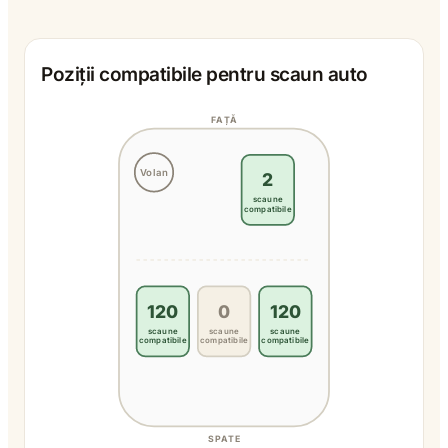
Poziții compatibile pentru scaun auto
FAȚĂ
Volan
2
scaune
compatibile
120
0
120
scaune
scaune
scaune
compatibile
compatibile
compatibile
SPATE