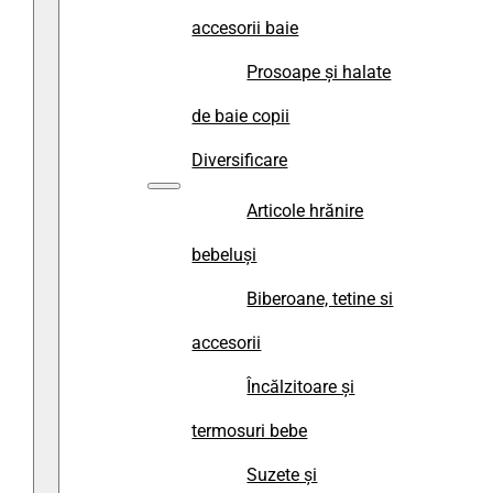
accesorii baie
Prosoape și halate
de baie copii
Diversificare
Articole hrănire
bebeluși
Biberoane, tetine si
accesorii
Încălzitoare și
termosuri bebe
Suzete și