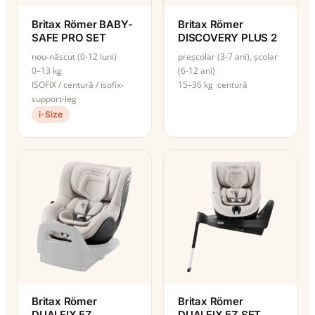
Britax Römer BABY-
Britax Römer
SAFE PRO SET
DISCOVERY PLUS 2
nou-născut (0-12 luni)
preșcolar (3-7 ani), școlar
0–13 kg
(6-12 ani)
ISOFIX / centură / isofix-
15–36 kg
centură
support-leg
i-Size
Britax Römer
Britax Römer
DUALFIX 5Z
DUALFIX 5Z SET