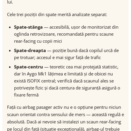
lui.
Cele trei poziții din spate merită analizate separat:
Spate-stânga
— accesibilă, ușor de monitorizat din
oglinda retrovizoare, recomandată pentru scaune
rear-facing cu copii mici
Spate-dreapta
— poziție bună dacă copilul urcă de
pe trotuar; accesul e mai sigur față de trafic
Spate-centru
— teoretic cea mai protejată statistic,
dar în Aygo Mk1 lățimea e limitată și de obicei nu
există ISOFIX central; verifică dacă scaunul ales se
potrivește fizic și dacă centura de siguranță asigură o
fixare fermă
Față cu airbag pasager activ nu e o opțiune pentru niciun
scaun orientat contra sensului de mers — această regulă e
absolută. Dacă ai nevoie să instalezi un scaun rear-facing
pe locul din față (situație excepțională), airbag-ul trebuie