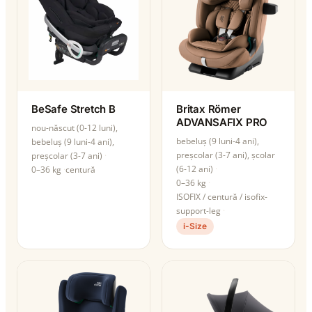
BeSafe Stretch B
Britax Römer
ADVANSAFIX PRO
nou-născut (0-12 luni),
bebeluș (9 luni-4 ani),
bebeluș (9 luni-4 ani),
preșcolar (3-7 ani), școlar
preșcolar (3-7 ani)
(6-12 ani)
0–36 kg
centură
0–36 kg
ISOFIX / centură / isofix-
support-leg
i-Size