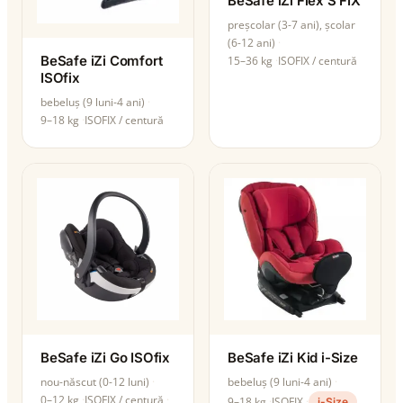
BeSafe iZi Flex S FIX
preșcolar (3-7 ani), școlar
(6-12 ani)
BeSafe iZi Comfort
15–36 kg
ISOFIX / centură
ISOfix
bebeluș (9 luni-4 ani)
9–18 kg
ISOFIX / centură
BeSafe iZi Go ISOfix
BeSafe iZi Kid i-Size
nou-născut (0-12 luni)
bebeluș (9 luni-4 ani)
0–12 kg
ISOFIX / centură
9–18 kg
ISOFIX
i-Size