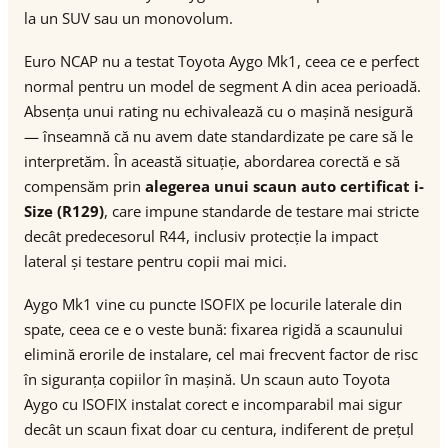
la un SUV sau un monovolum.
Euro NCAP nu a testat Toyota Aygo Mk1, ceea ce e perfect
normal pentru un model de segment A din acea perioadă.
Absența unui rating nu echivalează cu o mașină nesigură
— înseamnă că nu avem date standardizate pe care să le
interpretăm. În această situație, abordarea corectă e să
compensăm prin
alegerea unui scaun auto certificat i-
Size (R129)
, care impune standarde de testare mai stricte
decât predecesorul R44, inclusiv protecție la impact
lateral și testare pentru copii mai mici.
Aygo Mk1 vine cu puncte ISOFIX pe locurile laterale din
spate, ceea ce e o veste bună: fixarea rigidă a scaunului
elimină erorile de instalare, cel mai frecvent factor de risc
în siguranța copiilor în mașină. Un scaun auto Toyota
Aygo cu ISOFIX instalat corect e incomparabil mai sigur
decât un scaun fixat doar cu centura, indiferent de prețul