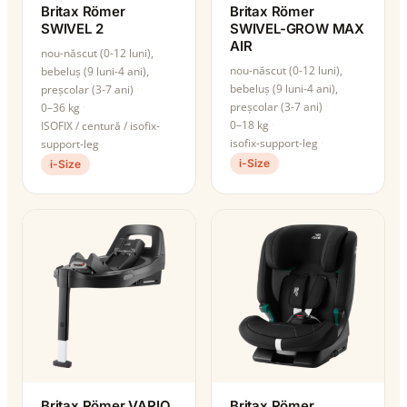
Britax Römer
Britax Römer
SWIVEL 2
SWIVEL-GROW MAX
AIR
nou-născut (0-12 luni),
nou-născut (0-12 luni),
bebeluș (9 luni-4 ani),
bebeluș (9 luni-4 ani),
preșcolar (3-7 ani)
preșcolar (3-7 ani)
0–36 kg
0–18 kg
ISOFIX / centură / isofix-
isofix-support-leg
support-leg
i-Size
i-Size
Britax Römer VARIO
Britax Römer