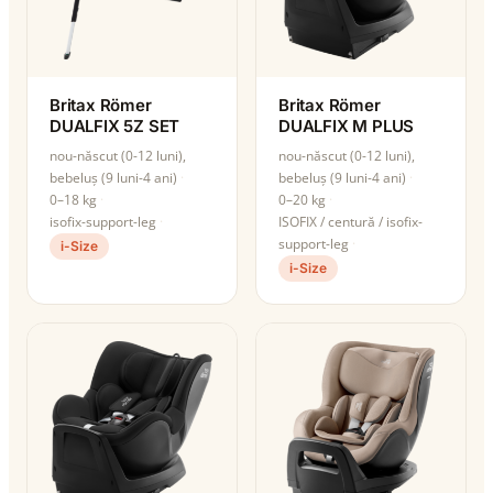
Britax Römer
Britax Römer
DUALFIX 5Z SET
DUALFIX M PLUS
nou-născut (0-12 luni),
nou-născut (0-12 luni),
bebeluș (9 luni-4 ani)
bebeluș (9 luni-4 ani)
0–18 kg
0–20 kg
isofix-support-leg
ISOFIX / centură / isofix-
support-leg
i-Size
i-Size