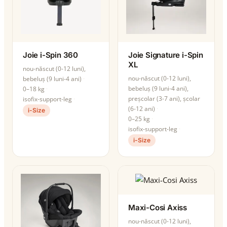
Joie i-Spin 360
Joie Signature i-Spin
XL
nou-născut (0-12 luni),
nou-născut (0-12 luni),
bebeluș (9 luni-4 ani)
bebeluș (9 luni-4 ani),
0–18 kg
preșcolar (3-7 ani), școlar
isofix-support-leg
(6-12 ani)
i-Size
0–25 kg
isofix-support-leg
i-Size
Maxi-Cosi Axiss
nou-născut (0-12 luni),