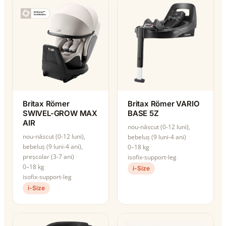
Britax Römer
Britax Römer VARIO
SWIVEL-GROW MAX
BASE 5Z
AIR
nou-născut (0-12 luni),
nou-născut (0-12 luni),
bebeluș (9 luni-4 ani)
bebeluș (9 luni-4 ani),
0–18 kg
preșcolar (3-7 ani)
isofix-support-leg
0–18 kg
i-Size
isofix-support-leg
i-Size