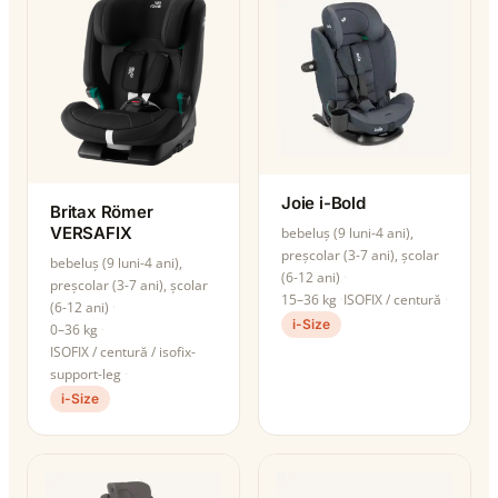
Joie i-Bold
Britax Römer
VERSAFIX
bebeluș (9 luni-4 ani),
preșcolar (3-7 ani), școlar
bebeluș (9 luni-4 ani),
(6-12 ani)
preșcolar (3-7 ani), școlar
15–36 kg
ISOFIX / centură
(6-12 ani)
i-Size
0–36 kg
ISOFIX / centură / isofix-
support-leg
i-Size