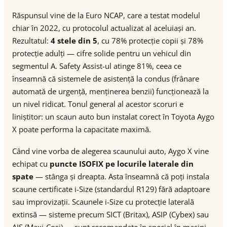
Răspunsul vine de la Euro NCAP, care a testat modelul
chiar în 2022, cu protocolul actualizat al aceluiași an.
Rezultatul:
4 stele din 5
, cu 78% protecție copii și 78%
protecție adulți — cifre solide pentru un vehicul din
segmentul A. Safety Assist-ul atinge 81%, ceea ce
înseamnă că sistemele de asistență la condus (frânare
automată de urgență, menținerea benzii) funcționează la
un nivel ridicat. Tonul general al acestor scoruri e
liniștitor: un scaun auto bun instalat corect în Toyota Aygo
X poate performa la capacitate maximă.
Când vine vorba de alegerea scaunului auto, Aygo X vine
echipat cu
puncte ISOFIX pe locurile laterale din
spate
— stânga și dreapta. Asta înseamnă că poți instala
scaune certificate i-Size (standardul R129) fără adaptoare
sau improvizații. Scaunele i-Size cu protecție laterală
extinsă — sisteme precum SICT (Britax), ASIP (Cybex) sau