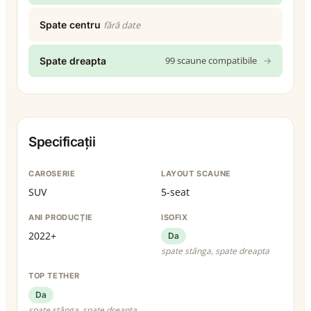
Spate centru
fără date
99 scaune compatibile
→
Spate dreapta
Specificații
CAROSERIE
LAYOUT SCAUNE
SUV
5-seat
ANI PRODUCȚIE
ISOFIX
2022+
Da
spate stânga, spate dreapta
TOP TETHER
Da
spate stânga, spate dreapta