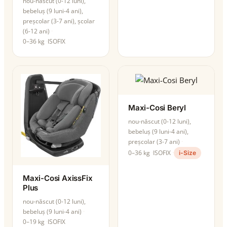
nou-născut (0-12 luni),
bebeluș (9 luni-4 ani),
preșcolar (3-7 ani), școlar
(6-12 ani)
0–36 kg
ISOFIX
Maxi-Cosi Beryl
nou-născut (0-12 luni),
bebeluș (9 luni-4 ani),
preșcolar (3-7 ani)
0–36 kg
ISOFIX
i-Size
Maxi-Cosi AxissFix
Plus
nou-născut (0-12 luni),
bebeluș (9 luni-4 ani)
0–19 kg
ISOFIX