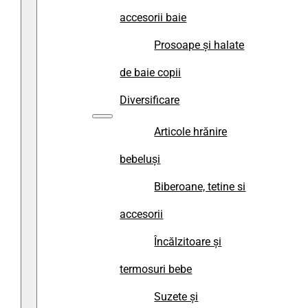
accesorii baie
Prosoape și halate
de baie copii
Diversificare
Articole hrănire
bebeluși
Biberoane, tetine si
accesorii
Încălzitoare și
termosuri bebe
Suzete și