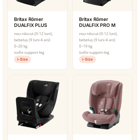
Britax Römer
Britax Römer
DUALFIX PLUS
DUALFIX PRO M
nou-născut (0-12 luni),
nou-născut (0-12 luni),
bebeluș (9 luni-4 ani)
bebeluș (9 luni-4 ani)
0–20 kg
0–19 kg
isofix-support-leg
isofix-support-leg
i-Size
i-Size