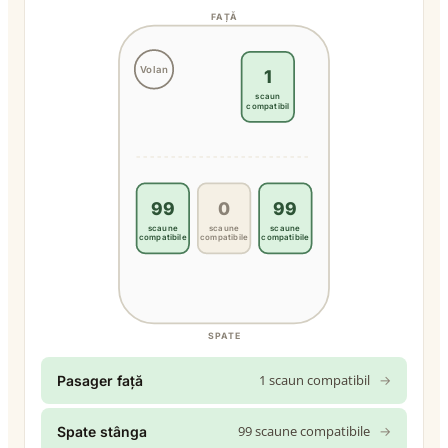
FAȚĂ
Volan
1
scaun
compatibil
99
0
99
scaune
scaune
scaune
compatibile
compatibile
compatibile
SPATE
1 scaun compatibil
→
Pasager față
99 scaune compatibile
→
Spate stânga