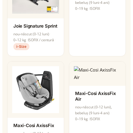
bebeluș (9 luni-4 ani)
0–19 kg
ISOFIX
Joie Signature Sprint
nou-născut (0-12 luni)
0–12 kg
ISOFIX / centură
i-Size
Maxi-Cosi AxissFix
Air
nou-născut (0-12 luni),
bebeluș (9 luni-4 ani)
0–19 kg
ISOFIX
Maxi-Cosi AxissFix