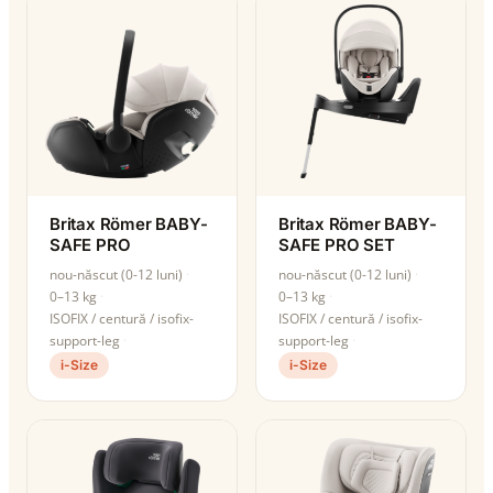
Britax Römer BABY-
Britax Römer BABY-
SAFE PRO
SAFE PRO SET
nou-născut (0-12 luni)
nou-născut (0-12 luni)
0–13 kg
0–13 kg
ISOFIX / centură / isofix-
ISOFIX / centură / isofix-
support-leg
support-leg
i-Size
i-Size