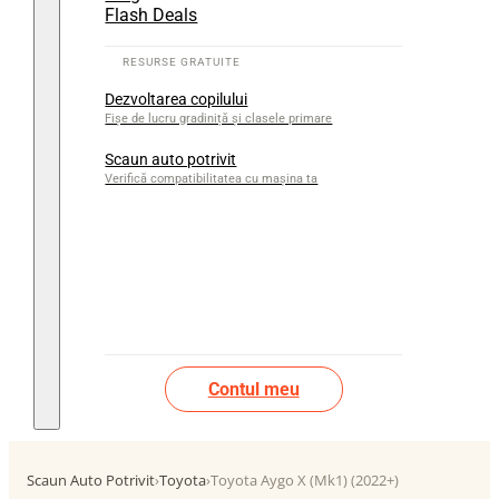
Flash Deals
Dezvoltarea copilului
Fișe de lucru gradiniță și clasele primare
Scaun auto potrivit
Verifică compatibilitatea cu mașina ta
Contul meu
Scaun Auto Potrivit
›
Toyota
›
Toyota Aygo X (Mk1) (2022+)