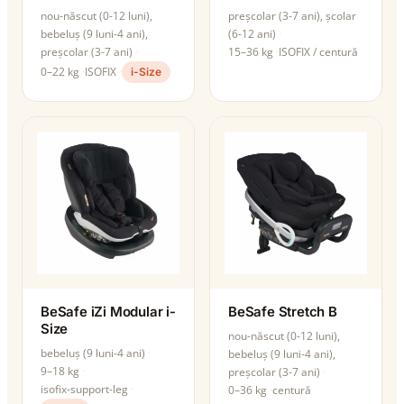
nou-născut (0-12 luni),
preșcolar (3-7 ani), școlar
bebeluș (9 luni-4 ani),
(6-12 ani)
preșcolar (3-7 ani)
15–36 kg
ISOFIX / centură
0–22 kg
ISOFIX
i-Size
BeSafe iZi Modular i-
BeSafe Stretch B
Size
nou-născut (0-12 luni),
bebeluș (9 luni-4 ani)
bebeluș (9 luni-4 ani),
9–18 kg
preșcolar (3-7 ani)
isofix-support-leg
0–36 kg
centură