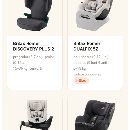
Britax Römer
Britax Römer
DISCOVERY PLUS 2
DUALFIX 5Z
preșcolar (3-7 ani), școlar
nou-născut (0-12 luni),
(6-12 ani)
bebeluș (9 luni-4 ani)
15–36 kg
centură
0–18 kg
isofix-support-leg
i-Size