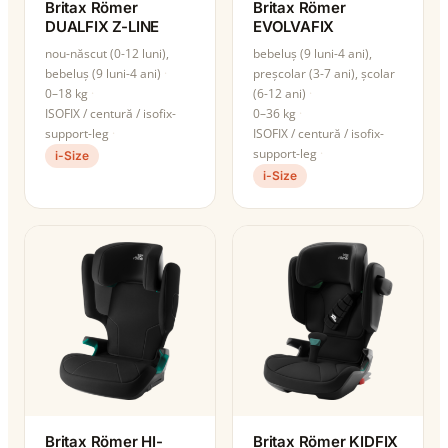
Britax Römer
Britax Römer
DUALFIX Z-LINE
EVOLVAFIX
nou-născut (0-12 luni),
bebeluș (9 luni-4 ani),
bebeluș (9 luni-4 ani)
preșcolar (3-7 ani), școlar
0–18 kg
(6-12 ani)
ISOFIX / centură / isofix-
0–36 kg
support-leg
ISOFIX / centură / isofix-
support-leg
i-Size
i-Size
Britax Römer HI-
Britax Römer KIDFIX