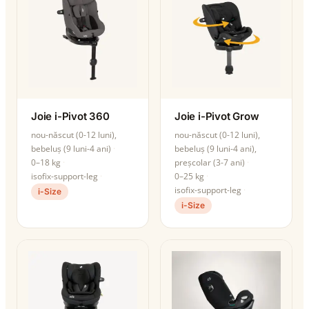
Joie i-Pivot 360
Joie i-Pivot Grow
nou-născut (0-12 luni),
nou-născut (0-12 luni),
bebeluș (9 luni-4 ani)
bebeluș (9 luni-4 ani),
0–18 kg
preșcolar (3-7 ani)
isofix-support-leg
0–25 kg
isofix-support-leg
i-Size
i-Size