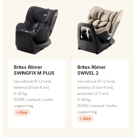
Britax Römer
Britax Römer
SWINGFIX M PLUS
SWIVEL 2
nou-născut (0-12 luni),
nou-născut (0-12 luni),
bebeluș (9 luni-4 ani)
bebeluș (9 luni-4 ani),
0–20 kg
preșcolar (3-7 ani)
ISOFIX / centură / isofix-
0–36 kg
support-leg
ISOFIX / centură / isofix-
support-leg
i-Size
i-Size