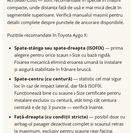
AIS (Maxi-Cosi) — sunt recomandate în special în mașini
compacte, unde distanța față de ușă e mai mică decât în
segmentele superioare. Verifică manualul mașinii pentru
detalii complete despre punctele de ancorare disponibile.
Pozițiile recomandate în Toyota Aygo X:
Spate-stânga sau spate-dreapta (ISOFIX)
— prima
alegere pentru orice scaun i-Size cu bază rigidă.
Fixarea mecanică elimină eroarea umană la instalare
și asigură stabilitate în frânare bruscă.
Spate-centru (cu centură)
— statistic cel mai sigur
loc în caz de impact lateral, dar fără ISOFIX.
Funcționează bine cu scaune i-Size certificate pentru
instalare exclusiv cu centură, atât timp cât centura
centrală e de tip 3 puncte — verifică înainte.
Față-dreapta (cu condiții stricte)
— posibil doar cu
airbag-ul pasager dezactivat complet și scaunul retras
la maximum, exclusiv pentru scaune rear-facing.