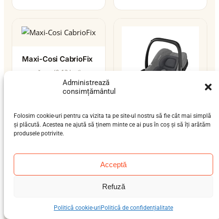
Maxi-Cosi CabrioFix
nou-născut (0-12 luni)
0–12 kg
ISOFIX
Administrează
consimțământul
Folosim cookie-uri pentru ca vizita ta pe site-ul nostru să fie cât mai simplă
Maxi-Cosi CabrioFix
și plăcută. Acestea ne ajută să ținem minte ce ai pus în coș și să îți arătăm
I-Size
produsele potrivite.
nou-născut (0-12 luni)
0–13 kg
ISOFIX / centură
Acceptă
i-Size
Refuză
Politică cookie-uri
Politică de confidențialitate