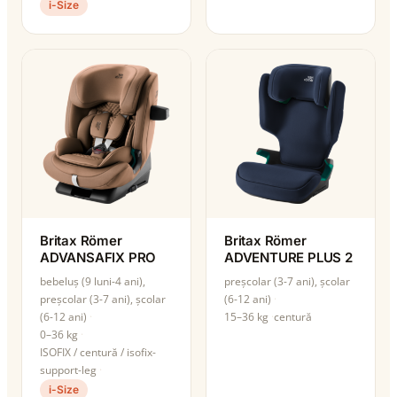
i-Size
Britax Römer
Britax Römer
ADVANSAFIX PRO
ADVENTURE PLUS 2
bebeluș (9 luni-4 ani),
preșcolar (3-7 ani), școlar
preșcolar (3-7 ani), școlar
(6-12 ani)
(6-12 ani)
15–36 kg
centură
0–36 kg
ISOFIX / centură / isofix-
support-leg
i-Size