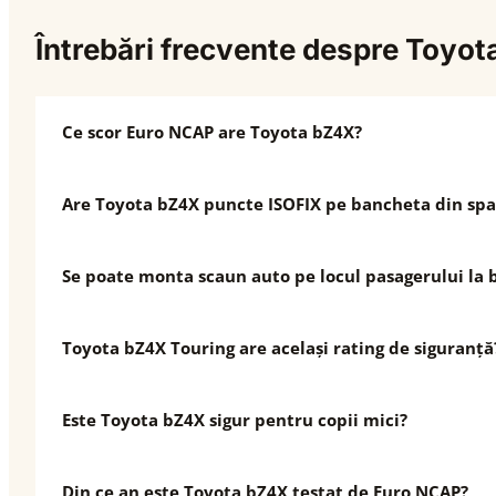
Întrebări frecvente despre Toyo
Ce scor Euro NCAP are Toyota bZ4X?
Are Toyota bZ4X puncte ISOFIX pe bancheta din spa
Se poate monta scaun auto pe locul pasagerului la 
Toyota bZ4X Touring are același rating de siguranță
Este Toyota bZ4X sigur pentru copii mici?
Din ce an este Toyota bZ4X testat de Euro NCAP?