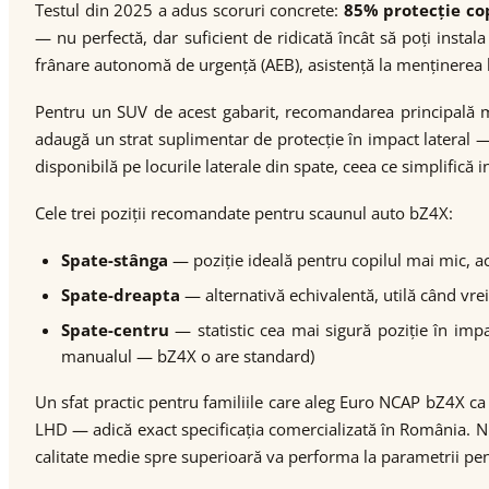
Testul din 2025 a adus scoruri concrete:
85% protecție cop
— nu perfectă, dar suficient de ridicată încât să poți inst
frânare autonomă de urgență (AEB), asistență la menținerea be
Pentru un SUV de acest gabarit, recomandarea principală
adaugă un strat suplimentar de protecție în impact lateral —
disponibilă pe locurile laterale din spate, ceea ce simplifică i
Cele trei poziții recomandate pentru scaunul auto bZ4X:
Spate-stânga
— poziție ideală pentru copilul mai mic, acc
Spate-dreapta
— alternativă echivalentă, utilă când vrei 
Spate-centru
— statistic cea mai sigură poziție în impa
manualul — bZ4X o are standard)
Un sfat practic pentru familiile care aleg Euro NCAP bZ4X c
LHD — adică exact specificația comercializată în România. Nu
calitate medie spre superioară va performa la parametrii pent