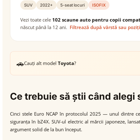
SUV
2022+
5-seat locuri
ISOFIX
Vezi toate cele
102 scaune auto pentru copii compat
născut până la 12 ani.
Filtrează după vârstă sau poziț
🚗
Cauți alt model
Toyota
?
Ce trebuie să știi când aleg
Cinci stele Euro NCAP în protocolul 2025 — unul dintre ce
siguranța în bZ4X. SUV-ul electric al mărcii japoneze, lans
argument solid de la bun început.