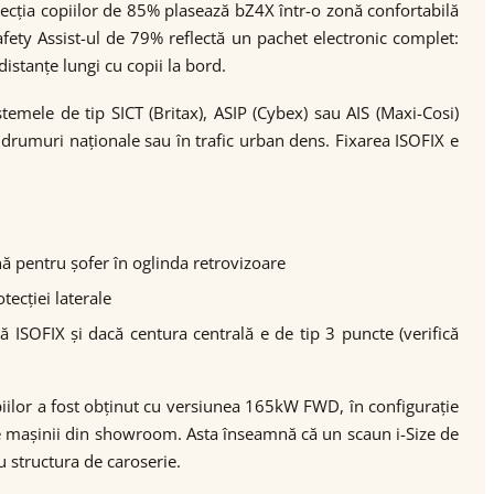
otecția copiilor de 85% plasează bZ4X într-o zonă confortabilă
fety Assist-ul de 79% reflectă un pachet electronic complet:
istanțe lungi cu copii la bord.
stemele de tip SICT (Britax), ASIP (Cybex) sau AIS (Maxi-Cosi)
 drumuri naționale sau în trafic urban dens. Fixarea ISOFIX e
nă pentru șofer în oglinda retrovizoare
tecției laterale
ă ISOFIX și dacă centura centrală e de tip 3 puncte (verifică
iilor a fost obținut cu versiunea 165kW FWD, în configurație
ile mașinii din showroom. Asta înseamnă că un scaun i-Size de
u structura de caroserie.