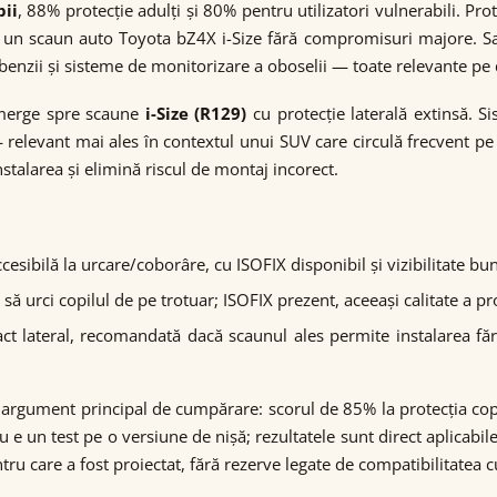
ii
, 88% protecție adulți și 80% pentru utilizatori vulnerabili. Pr
ala un scaun auto Toyota bZ4X i-Size fără compromisuri majore. Sa
nzii și sisteme de monitorizare a oboselii — toate relevante pe d
 merge spre scaune
i-Size (R129)
cu protecție laterală extinsă. Si
 relevant mai ales în contextul unui SUV care circulă frecvent pe
nstalarea și elimină riscul de montaj incorect.
esibilă la urcare/coborâre, cu ISOFIX disponibil și vizibilitate bu
să urci copilul de pe trotuar; ISOFIX prezent, aceeași calitate a pro
ct lateral, recomandată dacă scaunul ales permite instalarea făr
a argument principal de cumpărare: scorul de 85% la protecția cop
 e un test pe o versiune de nișă; rezultatele sunt direct aplicab
ru care a fost proiectat, fără rezerve legate de compatibilitatea c