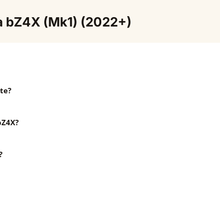
ta bZ4X (Mk1) (2022+)
te?
bZ4X?
?