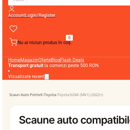
search
Account
Login/Register
0
Nu ai niciun produs în coș.
Home
Magazin
Oferte
Blog
Flash Deals
Transport gratuit
la comenzi peste 500 RON.
Vizualizate recent
Scaun Auto Potrivit
›
Toyota
›
Toyota bZ4X (Mk1) (2022+)
Scaune auto compatibil