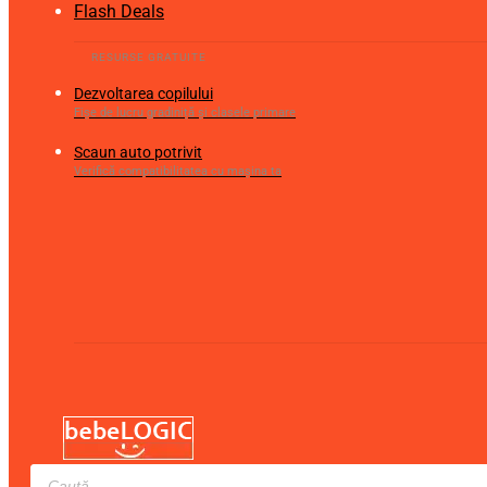
Flash Deals
Dezvoltarea copilului
Fișe de lucru gradiniță și clasele primare
Scaun auto potrivit
Verifică compatibilitatea cu mașina ta
Products