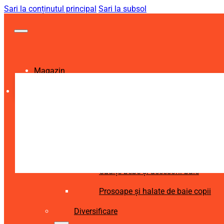
Sari la conținutul principal
Sari la subsol
Magazin
Igienă și Sănătate
Accesorii îngrijire copii
Articole igienă dentară copii
Aspiratoare nazale și accesorii
Cădițe bebe și accesorii baie
Prosoape și halate de baie copii
Diversificare