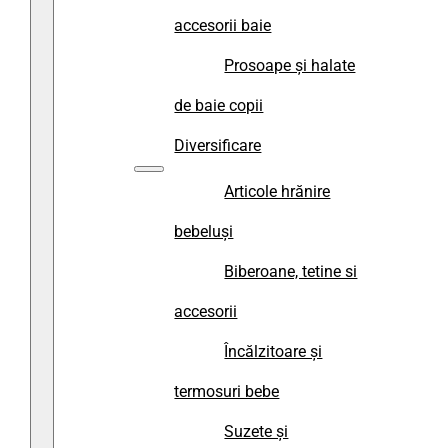
accesorii baie
Prosoape și halate
de baie copii
Diversificare
Articole hrănire
bebeluși
Biberoane, tetine si
accesorii
Încălzitoare și
termosuri bebe
Suzete și