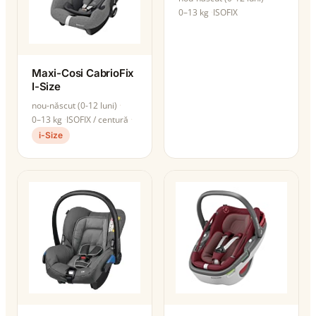
0–13 kg
ISOFIX
Maxi-Cosi CabrioFix
I-Size
nou-născut (0-12 luni)
0–13 kg
ISOFIX / centură
i-Size