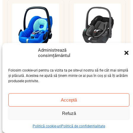
Administrează
consimțământul
Maxi-Cosi Pebble
Maxi-Cosi Pebble
360
nou-născut (0-12 luni)
Folosim cookie-uri pentru ca vizita ta pe site-ul nostru să fie cât mai simplă
și plăcută. Acestea ne ajută să ținem minte ce ai pus în coș și să îți arătăm
nou-născut (0-12 luni)
0–13 kg
ISOFIX / centură
produsele potrivite.
0–13 kg
ISOFIX / centură
i-Size
Acceptă
Refuză
Politică cookie-uri
Politică de confidențialitate