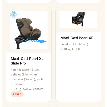
Maxi-Cosi Pearl XP
bebeluș (9 luni-4 ani)
0–18 kg
ISOFIX
Maxi-Cosi Pearl XL
Slide Pro
nou-născut (0-12 luni),
bebeluș (9 luni-4 ani),
preșcolar (3-7 ani), școlar
(6-12 ani)
0–36 kg
ISOFIX / centură
i-Size