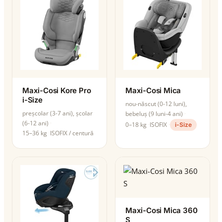
Maxi-Cosi Kore Pro
Maxi-Cosi Mica
i-Size
nou-născut (0-12 luni),
preșcolar (3-7 ani), școlar
bebeluș (9 luni-4 ani)
(6-12 ani)
0–18 kg
ISOFIX
i-Size
15–36 kg
ISOFIX / centură
Maxi-Cosi Mica 360
S