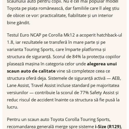
scaunului auto pentru copii. Nu e cel mai popular model
Toyota pe piața românească, dar familiile care îl aleg știu
de obicei ce vor: practicalitate, fiabilitate și un interior
bine gândit.
Testul Euro NCAP pe Corolla Mk12 a acoperit hatchback-ul
1.8, iar rezultatele se transferă în mare parte și pe
varianta Touring Sports, care împarte platforma și
structura de siguranță. Scorul de 84% la protecția copiilor
plasează mașina în categoria celor unde
alegerea unui
scaun auto de calitate
vine să completeze ceea ce
structura oferă deja. Sistemele de siguranță activă — AEB,
Lane Assist, Travel Assist incluse standard pe majoritatea
versiunilor — contribuie la scorul de 77% Safety Assist și
reduc riscul de accident înainte ca structura să fie pusă la
lucru.
Pentru un scaun auto Toyota Corolla Touring Sports,
recomandarea generală merge spre sisteme
i-Size (R129)
,