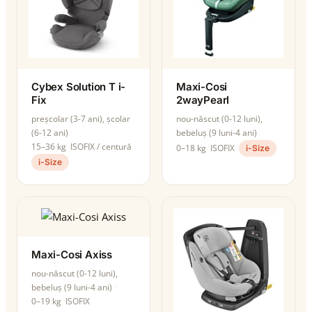
Cybex Solution T i-
Maxi-Cosi
Fix
2wayPearl
preșcolar (3-7 ani), școlar
nou-născut (0-12 luni),
(6-12 ani)
bebeluș (9 luni-4 ani)
15–36 kg
ISOFIX / centură
0–18 kg
ISOFIX
i-Size
i-Size
Maxi-Cosi Axiss
nou-născut (0-12 luni),
bebeluș (9 luni-4 ani)
0–19 kg
ISOFIX