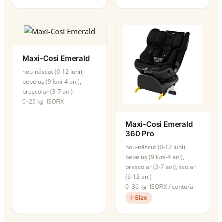
Maxi-Cosi Emerald
nou-născut (0-12 luni),
bebeluș (9 luni-4 ani),
preșcolar (3-7 ani)
0–25 kg
ISOFIX
Maxi-Cosi Emerald
360 Pro
nou-născut (0-12 luni),
bebeluș (9 luni-4 ani),
preșcolar (3-7 ani), școlar
(6-12 ani)
0–36 kg
ISOFIX / centură
i-Size