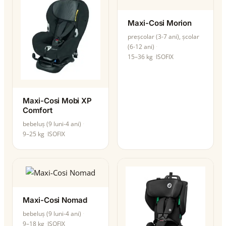
Maxi-Cosi Morion
preșcolar (3-7 ani), școlar
(6-12 ani)
15–36 kg
ISOFIX
Maxi-Cosi Mobi XP
Comfort
bebeluș (9 luni-4 ani)
9–25 kg
ISOFIX
Maxi-Cosi Nomad
bebeluș (9 luni-4 ani)
9–18 kg
ISOFIX