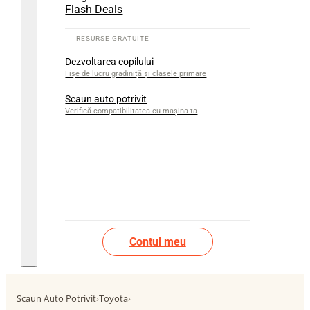
Flash Deals
Dezvoltarea copilului
Fișe de lucru gradiniță și clasele primare
Scaun auto potrivit
Verifică compatibilitatea cu mașina ta
Contul meu
Scaun Auto Potrivit
›
Toyota
›