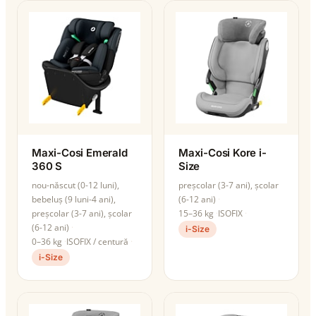
Maxi-Cosi Emerald
Maxi-Cosi Kore i-
360 S
Size
nou-născut (0-12 luni),
preșcolar (3-7 ani), școlar
bebeluș (9 luni-4 ani),
(6-12 ani)
preșcolar (3-7 ani), școlar
15–36 kg
ISOFIX
(6-12 ani)
i-Size
0–36 kg
ISOFIX / centură
i-Size