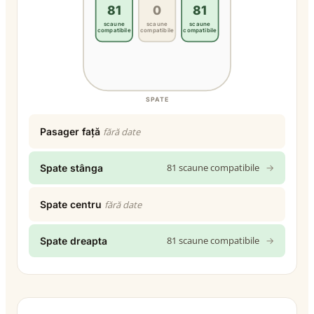
81
0
81
scaune
scaune
scaune
compatibile
compatibile
compatibile
SPATE
Pasager față
fără date
81 scaune compatibile
→
Spate stânga
Spate centru
fără date
81 scaune compatibile
→
Spate dreapta