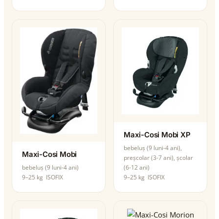
Maxi-Cosi Mobi XP
bebeluș (9 luni-4 ani),
Maxi-Cosi Mobi
preșcolar (3-7 ani), școlar
(6-12 ani)
bebeluș (9 luni-4 ani)
9–25 kg
ISOFIX
9–25 kg
ISOFIX