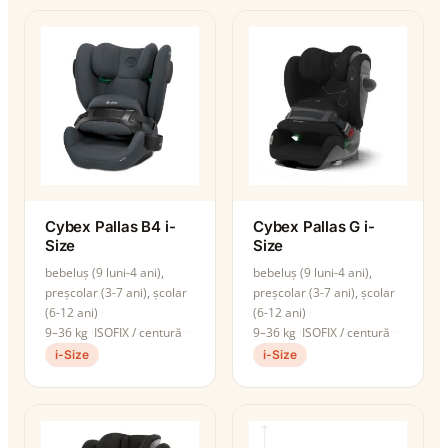
Cybex Pallas B4 i-
Cybex Pallas G i-
Size
Size
bebeluș (9 luni-4 ani),
bebeluș (9 luni-4 ani),
preșcolar (3-7 ani), școlar
preșcolar (3-7 ani), școlar
(6-12 ani)
(6-12 ani)
9–36 kg
ISOFIX / centură
9–36 kg
ISOFIX / centură
i-Size
i-Size