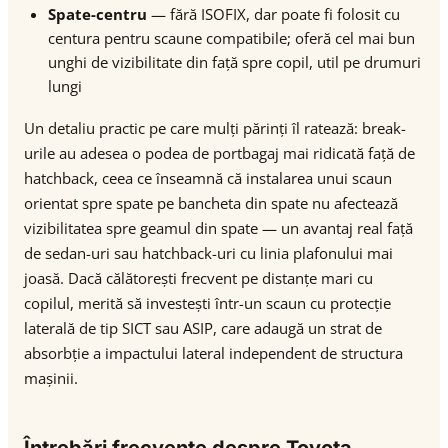
Spate-centru
— fără ISOFIX, dar poate fi folosit cu
centura pentru scaune compatibile; oferă cel mai bun
unghi de vizibilitate din față spre copil, util pe drumuri
lungi
Un detaliu practic pe care mulți părinți îl ratează: break-
urile au adesea o podea de portbagaj mai ridicată față de
hatchback, ceea ce înseamnă că instalarea unui scaun
orientat spre spate pe bancheta din spate nu afectează
vizibilitatea spre geamul din spate — un avantaj real față
de sedan-uri sau hatchback-uri cu linia plafonului mai
joasă. Dacă călătorești frecvent pe distanțe mari cu
copilul, merită să investești într-un scaun cu protecție
laterală de tip SICT sau ASIP, care adaugă un strat de
absorbție a impactului lateral independent de structura
mașinii.