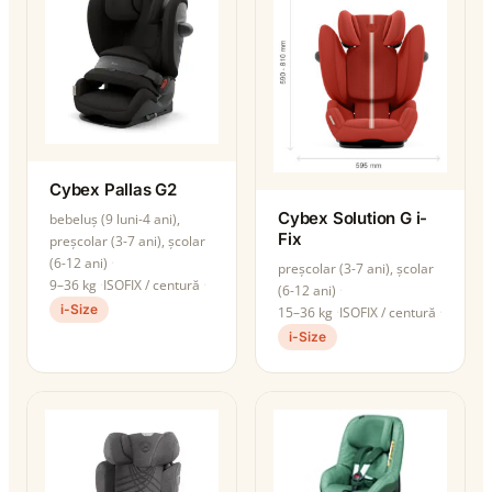
Cybex Pallas G2
Cybex Solution G i-
bebeluș (9 luni-4 ani),
Fix
preșcolar (3-7 ani), școlar
(6-12 ani)
preșcolar (3-7 ani), școlar
9–36 kg
ISOFIX / centură
(6-12 ani)
i-Size
15–36 kg
ISOFIX / centură
i-Size