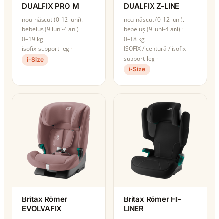
DUALFIX PRO M
DUALFIX Z-LINE
nou-născut (0-12 luni),
nou-născut (0-12 luni),
bebeluș (9 luni-4 ani)
bebeluș (9 luni-4 ani)
0–19 kg
0–18 kg
isofix-support-leg
ISOFIX / centură / isofix-
support-leg
i-Size
i-Size
Britax Römer
Britax Römer HI-
EVOLVAFIX
LINER