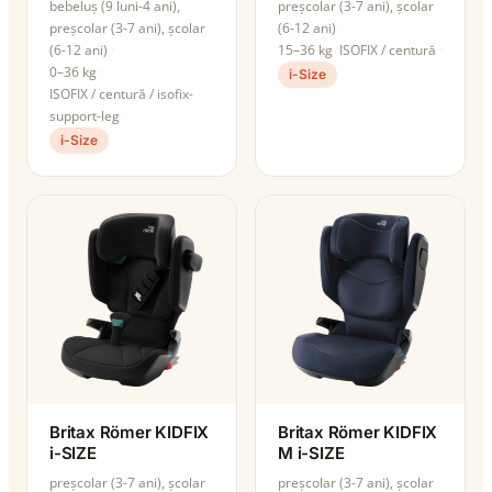
bebeluș (9 luni-4 ani),
preșcolar (3-7 ani), școlar
preșcolar (3-7 ani), școlar
(6-12 ani)
(6-12 ani)
15–36 kg
ISOFIX / centură
0–36 kg
i-Size
ISOFIX / centură / isofix-
support-leg
i-Size
Britax Römer KIDFIX
Britax Römer KIDFIX
i-SIZE
M i-SIZE
preșcolar (3-7 ani), școlar
preșcolar (3-7 ani), școlar