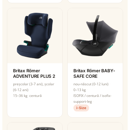
Britax Römer
Britax Römer BABY-
ADVENTURE PLUS 2
SAFE CORE
preșcolar (3-7 ani), școlar
nou-născut (0-12 luni)
(6-12 ani)
0–13 kg
15–36 kg
centură
ISOFIX / centură / isofix-
support-leg
i-Size