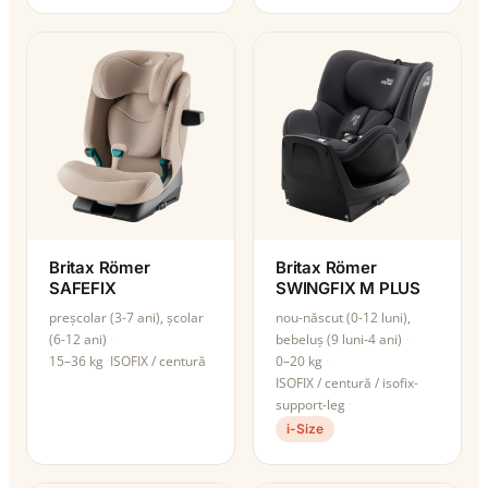
Britax Römer
Britax Römer
SAFEFIX
SWINGFIX M PLUS
preșcolar (3-7 ani), școlar
nou-născut (0-12 luni),
(6-12 ani)
bebeluș (9 luni-4 ani)
15–36 kg
ISOFIX / centură
0–20 kg
ISOFIX / centură / isofix-
support-leg
i-Size