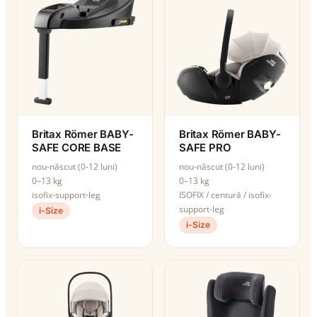
Britax Römer BABY-
Britax Römer BABY-
SAFE CORE BASE
SAFE PRO
nou-născut (0-12 luni)
nou-născut (0-12 luni)
0–13 kg
0–13 kg
isofix-support-leg
ISOFIX / centură / isofix-
support-leg
i-Size
i-Size