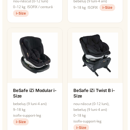
nou-născut (0-12 luni)
bebeluș (9 luni-4 ani)
0–12 kg
ISOFIX / centură
9–18 kg
ISOFIX
i-Size
i-Size
BeSafe iZi Modular i-
BeSafe iZi Twist B i-
Size
Size
bebeluș (9 luni-4 ani)
nou-născut (0-12 luni),
9–18 kg
bebeluș (9 luni-4 ani)
isofix-support-leg
0–18 kg
isofix-support-leg
i-Size
i-Size