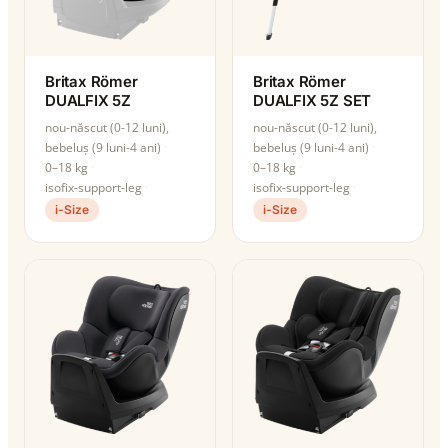
Britax Römer
Britax Römer
DUALFIX 5Z
DUALFIX 5Z SET
nou-născut (0-12 luni),
nou-născut (0-12 luni),
bebeluș (9 luni-4 ani)
bebeluș (9 luni-4 ani)
0–18 kg
0–18 kg
isofix-support-leg
isofix-support-leg
i-Size
i-Size