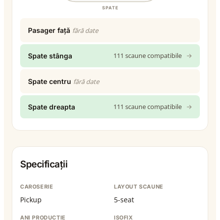
SPATE
Pasager față
fără date
111 scaune compatibile
→
Spate stânga
Spate centru
fără date
111 scaune compatibile
→
Spate dreapta
Specificații
CAROSERIE
LAYOUT SCAUNE
Pickup
5-seat
ANI PRODUCȚIE
ISOFIX