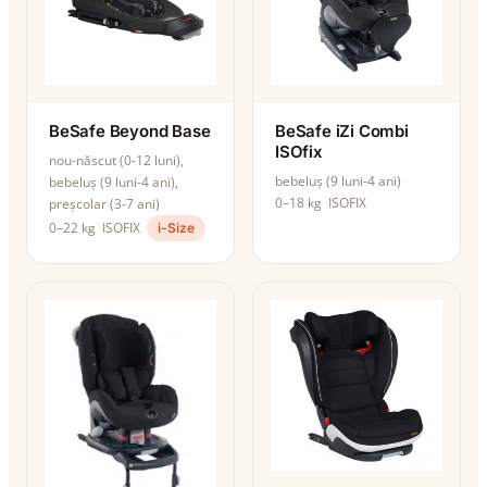
BeSafe Beyond Base
BeSafe iZi Combi
ISOfix
nou-născut (0-12 luni),
bebeluș (9 luni-4 ani)
bebeluș (9 luni-4 ani),
0–18 kg
ISOFIX
preșcolar (3-7 ani)
0–22 kg
ISOFIX
i-Size