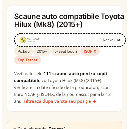
Scaune auto compatibile Toyota
Hilux (Mk8) (2015+)
Neevaluat
Pickup
2015+
5-seat locuri
ISOFIX
Top Tether
Vezi toate cele
111 scaune auto pentru copii
compatibile
cu Toyota Hilux (Mk8) (2015+) —
verificate cu date oficiale de la producători, scor
Euro NCAP și ISOFIX, de la nou-născut până la 12
ani.
Filtrează după vârstă sau poziție →
🚗
Cauți alt model
Toyota
?