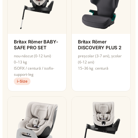
Britax Römer BABY-
Britax Römer
SAFE PRO SET
DISCOVERY PLUS 2
nou-născut (0-12 luni)
preșcolar (3-7 ani), școlar
0–13 kg
(6-12 ani)
ISOFIX / centură / isofix-
15–36 kg
centură
support-leg
i-Size