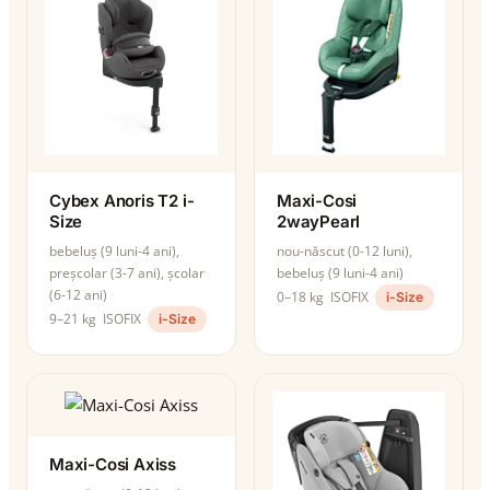
Cybex Anoris T2 i-
Maxi-Cosi
Size
2wayPearl
bebeluș (9 luni-4 ani),
nou-născut (0-12 luni),
preșcolar (3-7 ani), școlar
bebeluș (9 luni-4 ani)
(6-12 ani)
0–18 kg
ISOFIX
i-Size
9–21 kg
ISOFIX
i-Size
Maxi-Cosi Axiss