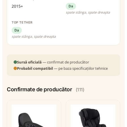
2015+
Da
spate stânga, spate dreapta
TOP TETHER
Da
spate stânga, spate dreapta
Sursă oficială
— confirmat de producător
Probabil compatibil
— pe baza specificațiilor tehnice
Confirmate de producător
(111)