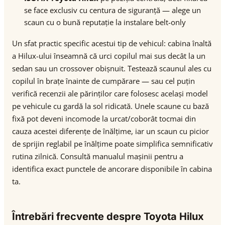
se face exclusiv cu centura de siguranță — alege un
scaun cu o bună reputație la instalare belt-only
Un sfat practic specific acestui tip de vehicul: cabina înaltă
a Hilux-ului înseamnă că urci copilul mai sus decât la un
sedan sau un crossover obișnuit. Testează scaunul ales cu
copilul în brațe înainte de cumpărare — sau cel puțin
verifică recenzii ale părinților care folosesc același model
pe vehicule cu gardă la sol ridicată. Unele scaune cu bază
fixă pot deveni incomode la urcat/coborât tocmai din
cauza acestei diferențe de înălțime, iar un scaun cu picior
de sprijin reglabil pe înălțime poate simplifica semnificativ
rutina zilnică. Consultă manualul mașinii pentru a
identifica exact punctele de ancorare disponibile în cabina
ta.
Întrebări frecvente despre Toyota Hilux