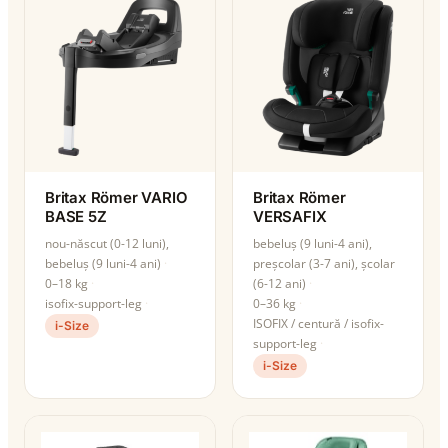
Britax Römer VARIO
Britax Römer
BASE 5Z
VERSAFIX
nou-născut (0-12 luni),
bebeluș (9 luni-4 ani),
bebeluș (9 luni-4 ani)
preșcolar (3-7 ani), școlar
0–18 kg
(6-12 ani)
isofix-support-leg
0–36 kg
ISOFIX / centură / isofix-
i-Size
support-leg
i-Size