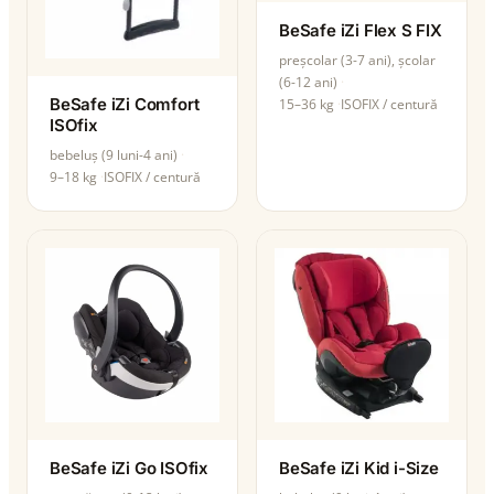
BeSafe iZi Flex S FIX
preșcolar (3-7 ani), școlar
(6-12 ani)
BeSafe iZi Comfort
15–36 kg
ISOFIX / centură
ISOfix
bebeluș (9 luni-4 ani)
9–18 kg
ISOFIX / centură
BeSafe iZi Go ISOfix
BeSafe iZi Kid i-Size