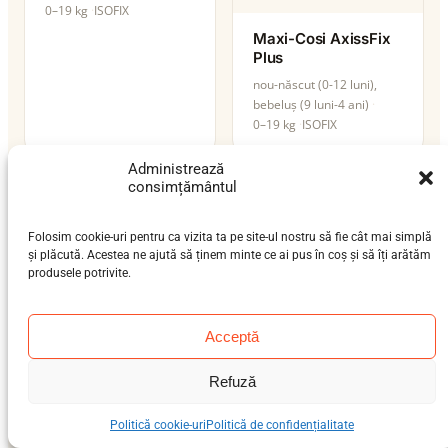
0–19 kg
ISOFIX
Maxi-Cosi AxissFix
Plus
nou-născut (0-12 luni),
bebeluș (9 luni-4 ani)
0–19 kg
ISOFIX
Administrează
consimțământul
Folosim cookie-uri pentru ca vizita ta pe site-ul nostru să fie cât mai simplă
Maxi-Cosi Beryl
Maxi-Cosi CabrioFix
și plăcută. Acestea ne ajută să ținem minte ce ai pus în coș și să îți arătăm
produsele potrivite.
nou-născut (0-12 luni),
nou-născut (0-12 luni)
bebeluș (9 luni-4 ani),
0–12 kg
ISOFIX
preșcolar (3-7 ani)
Acceptă
0–36 kg
ISOFIX
i-Size
Refuză
Politică cookie-uri
Politică de confidențialitate