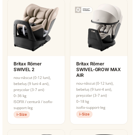
Britax Römer
Britax Römer
SWIVEL 2
SWIVEL-GROW MAX
AIR
nou-născut (0-12 luni),
nou-născut (0-12 luni),
bebeluș (9 luni-4 ani),
bebeluș (9 luni-4 ani),
preșcolar (3-7 ani)
preșcolar (3-7 ani)
0–36 kg
0–18 kg
ISOFIX / centură / isofix-
isofix-support-leg
support-leg
i-Size
i-Size