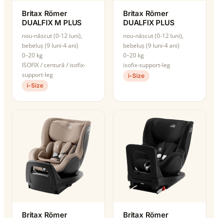
Britax Römer
Britax Römer
DUALFIX M PLUS
DUALFIX PLUS
nou-născut (0-12 luni),
nou-născut (0-12 luni),
bebeluș (9 luni-4 ani)
bebeluș (9 luni-4 ani)
0–20 kg
0–20 kg
ISOFIX / centură / isofix-
isofix-support-leg
support-leg
i-Size
i-Size
Britax Römer
Britax Römer