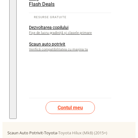
Flash Deals
Dezvoltarea copilului
Fișe de lucru gradiniță și clasele primare
Scaun auto potrivit
Verifică compatibilitatea cu mașina ta
Contul meu
Scaun Auto Potrivit
›
Toyota
›
Toyota Hilux (Mk8) (2015+)