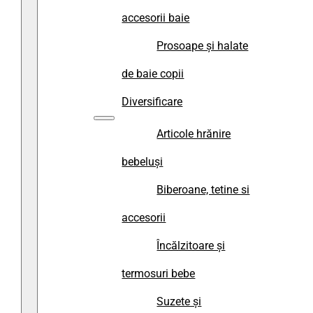
accesorii baie
Prosoape și halate
de baie copii
Diversificare
Articole hrănire
bebeluși
Biberoane, tetine si
accesorii
Încălzitoare și
termosuri bebe
Suzete și