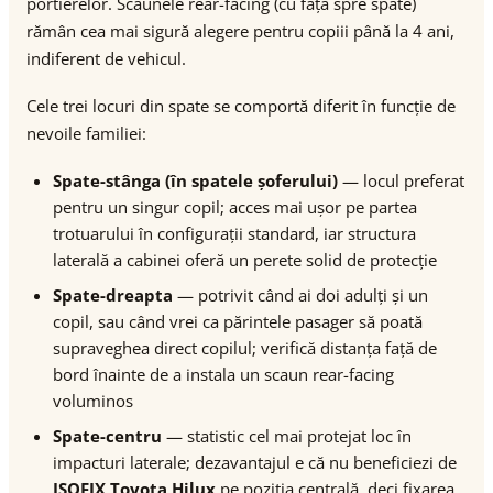
portierelor. Scaunele rear-facing (cu fața spre spate)
rămân cea mai sigură alegere pentru copiii până la 4 ani,
indiferent de vehicul.
Cele trei locuri din spate se comportă diferit în funcție de
nevoile familiei:
Spate-stânga (în spatele șoferului)
— locul preferat
pentru un singur copil; acces mai ușor pe partea
trotuarului în configurații standard, iar structura
laterală a cabinei oferă un perete solid de protecție
Spate-dreapta
— potrivit când ai doi adulți și un
copil, sau când vrei ca părintele pasager să poată
supraveghea direct copilul; verifică distanța față de
bord înainte de a instala un scaun rear-facing
voluminos
Spate-centru
— statistic cel mai protejat loc în
impacturi laterale; dezavantajul e că nu beneficiezi de
ISOFIX Toyota Hilux
pe poziția centrală, deci fixarea