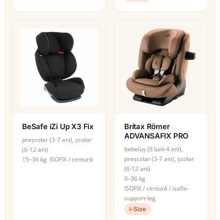
BeSafe iZi Up X3 Fix
Britax Römer
ADVANSAFIX PRO
preșcolar (3-7 ani), școlar
bebeluș (9 luni-4 ani),
(6-12 ani)
preșcolar (3-7 ani), școlar
15–36 kg
ISOFIX / centură
(6-12 ani)
0–36 kg
ISOFIX / centură / isofix-
support-leg
i-Size