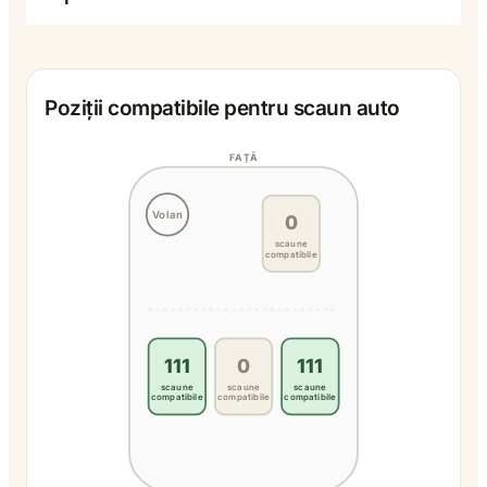
Poziții compatibile pentru scaun auto
FAȚĂ
Volan
0
scaune
compatibile
111
0
111
scaune
scaune
scaune
compatibile
compatibile
compatibile