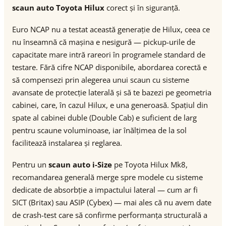
scaun auto Toyota Hilux
corect și în siguranță.
Euro NCAP nu a testat această generație de Hilux, ceea ce
nu înseamnă că mașina e nesigură — pickup-urile de
capacitate mare intră rareori în programele standard de
testare. Fără cifre NCAP disponibile, abordarea corectă e
să compensezi prin alegerea unui scaun cu sisteme
avansate de protecție laterală și să te bazezi pe geometria
cabinei, care, în cazul Hilux, e una generoasă. Spațiul din
spate al cabinei duble (Double Cab) e suficient de larg
pentru scaune voluminoase, iar înălțimea de la sol
facilitează instalarea și reglarea.
Pentru un
scaun auto i-Size
pe Toyota Hilux Mk8,
recomandarea generală merge spre modele cu sisteme
dedicate de absorbție a impactului lateral — cum ar fi
SICT (Britax) sau ASIP (Cybex) — mai ales că nu avem date
de crash-test care să confirme performanța structurală a