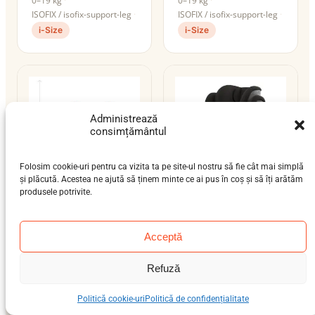
0–19 kg
0–19 kg
ISOFIX / isofix-support-leg
ISOFIX / isofix-support-leg
i-Size
i-Size
Administrează
consimțământul
Folosim cookie-uri pentru ca vizita ta pe site-ul nostru să fie cât mai simplă
și plăcută. Acestea ne ajută să ținem minte ce ai pus în coș și să îți arătăm
produsele potrivite.
Cybex Solution G2
Cybex Solution G i-
preșcolar (3-7 ani), școlar
Acceptă
Fix
(6-12 ani)
15–36 kg
ISOFIX / centură
preșcolar (3-7 ani), școlar
Refuză
i-Size
(6-12 ani)
15–36 kg
ISOFIX / centură
Politică cookie-uri
Politică de confidențialitate
i-Size