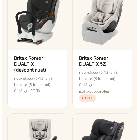
Britax Römer
Britax Römer
DUALFIX
DUALFIX 5Z
(descontinuat)
nou-născut (0-12 luni),
nou-născut (0-12 luni),
bebeluș (9 luni-4 ani)
bebeluș (9 luni-4 ani)
0–18 kg
0–18 kg
ISOFIX
isofix-support-leg
i-Size