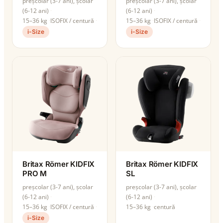
preșcolar (3-7 ani), școlar
preșcolar (3-7 ani), școlar
(6-12 ani)
(6-12 ani)
15–36 kg
ISOFIX / centură
15–36 kg
ISOFIX / centură
i-Size
i-Size
Britax Römer KIDFIX
Britax Römer KIDFIX
PRO M
SL
preșcolar (3-7 ani), școlar
preșcolar (3-7 ani), școlar
(6-12 ani)
(6-12 ani)
15–36 kg
ISOFIX / centură
15–36 kg
centură
i-Size