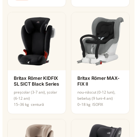
Britax Römer KIDFIX
Britax Römer MAX-
SL SICT Black Series
FIX II
preșcolar (3-7 ani), școlar
nou-născut (0-12 luni),
(6-12 ani)
bebeluș (9 luni-4 ani)
15–36 kg
centură
0–18 kg
ISOFIX