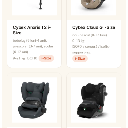
Cybex Anoris T2 i-
Cybex Cloud G i-Size
Size
nou-născut (0-12 luni)
bebeluș (9 luni-4 ani),
0–13 kg
preșcolar (3-7 ani), școlar
ISOFIX / centură / isofix-
(6-12 ani)
support-leg
9–21 kg
ISOFIX
i-Size
i-Size