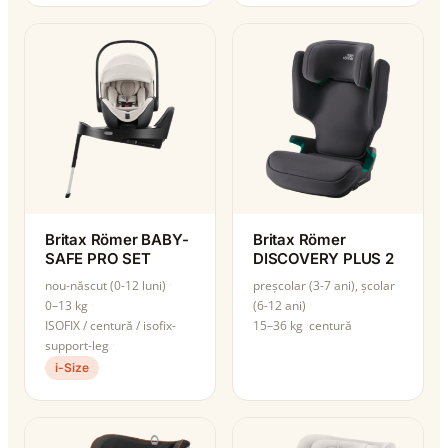
Britax Römer BABY-
Britax Römer
SAFE PRO SET
DISCOVERY PLUS 2
nou-născut (0-12 luni)
preșcolar (3-7 ani), școlar
0–13 kg
(6-12 ani)
ISOFIX / centură / isofix-
15–36 kg
centură
support-leg
i-Size