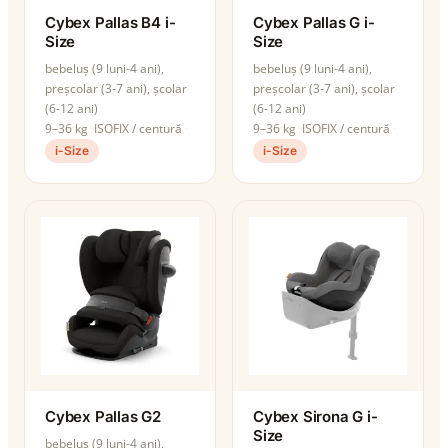
Cybex Pallas B4 i-
Cybex Pallas G i-
Size
Size
bebeluș (9 luni-4 ani),
bebeluș (9 luni-4 ani),
preșcolar (3-7 ani), școlar
preșcolar (3-7 ani), școlar
(6-12 ani)
(6-12 ani)
9–36 kg
ISOFIX / centură
9–36 kg
ISOFIX / centură
i-Size
i-Size
Cybex Pallas G2
Cybex Sirona G i-
Size
bebeluș (9 luni-4 ani),