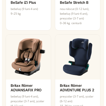
BeSafe iZi Plus
BeSafe Stretch B
bebeluș (9 luni-4 ani)
nou-născut (0-12 luni),
9–25 kg
bebeluș (9 luni-4 ani),
preșcolar (3-7 ani)
0–36 kg
centură
Britax Römer
Britax Römer
ADVANSAFIX PRO
ADVENTURE PLUS 2
bebeluș (9 luni-4 ani),
preșcolar (3-7 ani), școlar
preșcolar (3-7 ani), școlar
(6-12 ani)
(6-12 ani)
15–36 kg
centură