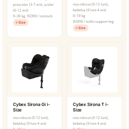
nou-născut (0-12 luni),
preșcolar (3-7 ani), școlar
bebeluș (9 luni-4 ani)
(6-12 ani)
0–19 kg
9–36 kg
ISOFIX / centură
ISOFIX / isofix-support-leg
i-Size
i-Size
Cybex Sirona Gi i-
Cybex Sirona T i-
Size
Size
nou-născut (0-12 luni),
nou-născut (0-12 luni),
bebeluș (9 luni-4 ani)
bebeluș (9 luni-4 ani)