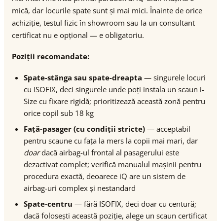
mică, dar locurile spate sunt și mai mici. Înainte de orice
achiziție, testul fizic în showroom sau la un consultant
certificat nu e opțional — e obligatoriu.
Poziții recomandate:
Spate-stânga sau spate-dreapta
— singurele locuri
cu ISOFIX, deci singurele unde poți instala un scaun i-
Size cu fixare rigidă; prioritizează această zonă pentru
orice copil sub 18 kg
Față-pasager (cu condiții stricte)
— acceptabil
pentru scaune cu fața la mers la copii mai mari, dar
doar
dacă airbag-ul frontal al pasagerului este
dezactivat complet; verifică manualul mașinii pentru
procedura exactă, deoarece iQ are un sistem de
airbag-uri complex și nestandard
Spate-centru
— fără ISOFIX, deci doar cu centură;
dacă folosești această poziție, alege un scaun certificat