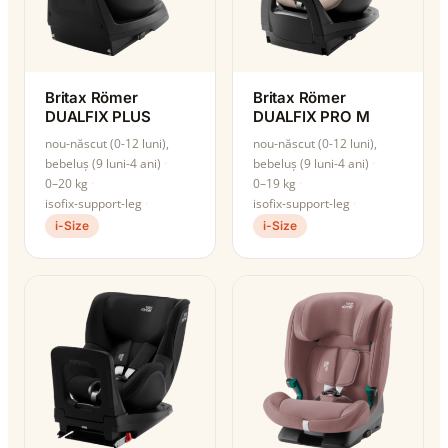
Britax Römer
Britax Römer
DUALFIX PLUS
DUALFIX PRO M
nou-născut (0-12 luni),
nou-născut (0-12 luni),
bebeluș (9 luni-4 ani)
bebeluș (9 luni-4 ani)
0–20 kg
0–19 kg
isofix-support-leg
isofix-support-leg
i-Size
i-Size