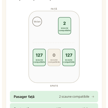
FAȚĂ
Volan
2
scaune
compatibile
127
0
127
scaune
scaune
scaune
compatibile
compatibile
compatibile
SPATE
2 scaune compatibile
→
Pasager față