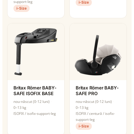
support-leg
i-Size
i-Size
Britax Römer BABY-
Britax Römer BABY-
SAFE ISOFIX BASE
SAFE PRO
nou-născut (0-12 luni)
nou-născut (0-12 luni)
0–13 kg
0–13 kg
ISOFIX / isofix-support-leg
ISOFIX / centură / isofix-
support-leg
i-Size