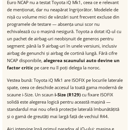
Euro NCAP nu a testat Toyota iQ Mk1, ceea ce e relevant
de menționat, dar nu neapărat îngrijorător. Modelele de
nișă cu volume mici de vânzări sunt frecvent excluse din
programele de testare — absența unui scor nu
echivalează cu o mașină nesigură. Toyota a dotat iQ-ul cu
un pachet de airbag-uri neobișnuit de generos pentru
segment: până la 9 airbag-uri în unele versiuni, inclusiv
airbag de genunchi și airbag de cortină lungă. Fără cifre
NCAP disponibile,
alegerea scaunului auto devine un
factor critic
pe care nu îl poți delega la noroc.
Vestea bună: Toyota iQ Mk1 are ISOFIX pe locurile laterale
spate, ceea ce deschide accesul la toată gama modernă de
scaune i-Size. Un scaun
i-Size (R129)
cu fixare ISOFIX
solidă este alegerea logică pentru această mașină —
standardul mai nou oferă protecție laterală îmbunătățită
și o gamă de greutăți mai largă față de vechiul R44.
Aici intervine însă primul paradox al iQ-ului: mașina e