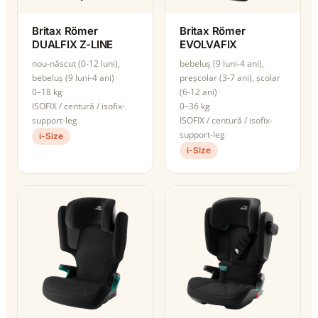
Britax Römer
Britax Römer
DUALFIX Z-LINE
EVOLVAFIX
nou-născut (0-12 luni),
bebeluș (9 luni-4 ani),
bebeluș (9 luni-4 ani)
preșcolar (3-7 ani), școlar
0–18 kg
(6-12 ani)
ISOFIX / centură / isofix-
0–36 kg
support-leg
ISOFIX / centură / isofix-
support-leg
i-Size
i-Size