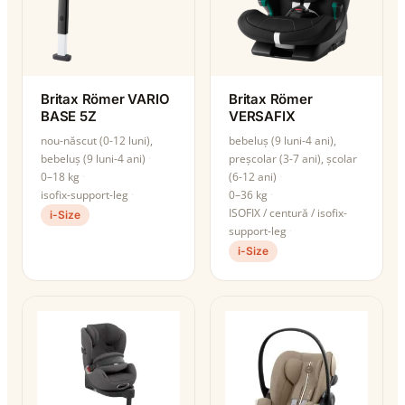
Britax Römer VARIO
Britax Römer
BASE 5Z
VERSAFIX
nou-născut (0-12 luni),
bebeluș (9 luni-4 ani),
bebeluș (9 luni-4 ani)
preșcolar (3-7 ani), școlar
0–18 kg
(6-12 ani)
isofix-support-leg
0–36 kg
ISOFIX / centură / isofix-
i-Size
support-leg
i-Size