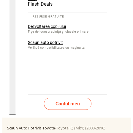
Flash Deals
Dezvoltarea copilului
Fișe de lucru gradiniță și clasele primare
Scaun auto potrivit
Verifică compatibilitatea cu mașina ta
Contul meu
Scaun Auto Potrivit
›
Toyota
›
Toyota iQ (Mk1) (2008-2016)