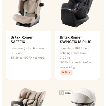
Britax Römer
Britax Römer
SAFEFIX
SWINGFIX M PLUS
preșcolar (3-7 ani), școlar
nou-născut (0-12 luni),
(6-12 ani)
bebeluș (9 luni-4 ani)
15–36 kg
ISOFIX / centură
0–20 kg
ISOFIX / centură / isofix-
support-leg
i-Size