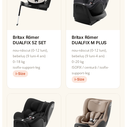
Britax Römer
Britax Römer
DUALFIX 5Z SET
DUALFIX M PLUS
nou-născut (0-12 luni),
nou-născut (0-12 luni),
bebeluș (9 luni-4 ani)
bebeluș (9 luni-4 ani)
0–18 kg
0–20 kg
isofix-support-leg
ISOFIX / centură / isofix-
support-leg
i-Size
i-Size