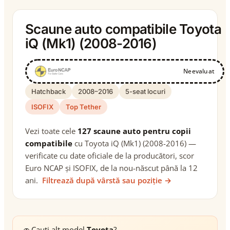
Scaune auto compatibile Toyota
iQ (Mk1) (2008-2016)
Neevaluat
Hatchback
2008–2016
5-seat locuri
ISOFIX
Top Tether
Vezi toate cele
127 scaune auto pentru copii
compatibile
cu Toyota iQ (Mk1) (2008-2016) —
verificate cu date oficiale de la producători, scor
Euro NCAP și ISOFIX, de la nou-născut până la 12
ani.
Filtrează după vârstă sau poziție →
🚗
Cauți alt model
Toyota
?