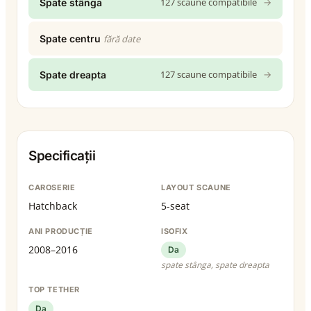
127 scaune compatibile
→
Spate stânga
Spate centru
fără date
127 scaune compatibile
→
Spate dreapta
Specificații
CAROSERIE
LAYOUT SCAUNE
Hatchback
5-seat
ANI PRODUCȚIE
ISOFIX
2008–2016
Da
spate stânga, spate dreapta
TOP TETHER
Da