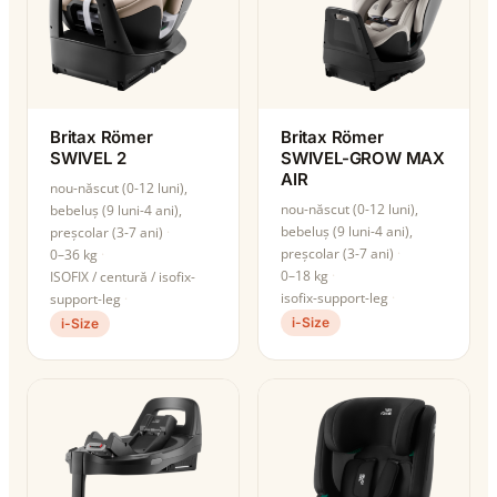
Britax Römer
Britax Römer
SWIVEL 2
SWIVEL-GROW MAX
AIR
nou-născut (0-12 luni),
nou-născut (0-12 luni),
bebeluș (9 luni-4 ani),
bebeluș (9 luni-4 ani),
preșcolar (3-7 ani)
preșcolar (3-7 ani)
0–36 kg
0–18 kg
ISOFIX / centură / isofix-
isofix-support-leg
support-leg
i-Size
i-Size