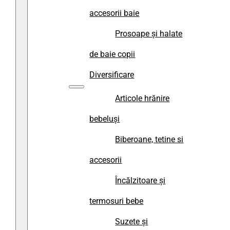
accesorii baie
Prosoape și halate
de baie copii
Diversificare
Articole hrănire
bebeluși
Biberoane, tetine si
accesorii
Încălzitoare și
termosuri bebe
Suzete și