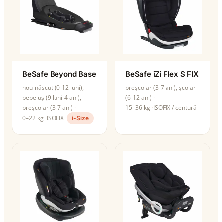
BeSafe Beyond Base
BeSafe iZi Flex S FIX
nou-născut (0-12 luni),
preșcolar (3-7 ani), școlar
bebeluș (9 luni-4 ani),
(6-12 ani)
preșcolar (3-7 ani)
15–36 kg
ISOFIX / centură
0–22 kg
ISOFIX
i-Size