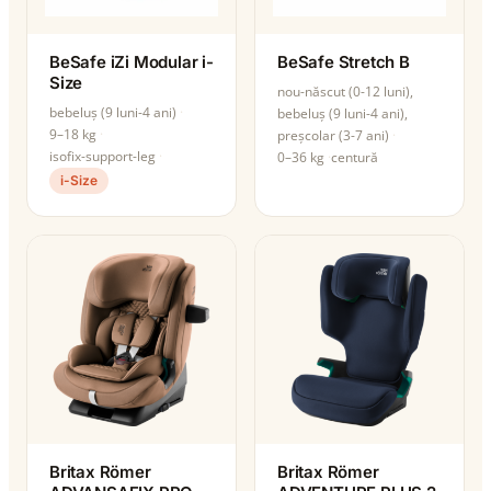
BeSafe iZi Modular i-
BeSafe Stretch B
Size
nou-născut (0-12 luni),
bebeluș (9 luni-4 ani)
bebeluș (9 luni-4 ani),
9–18 kg
preșcolar (3-7 ani)
isofix-support-leg
0–36 kg
centură
i-Size
Britax Römer
Britax Römer