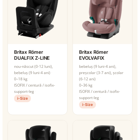
Britax Römer
Britax Römer
DUALFIX Z-LINE
EVOLVAFIX
nou-născut (0-12 luni),
bebeluș (9 luni-4 ani),
bebeluș (9 luni-4 ani)
preșcolar (3-7 ani), școlar
0–18 kg
(6-12 ani)
ISOFIX / centură / isofix-
0–36 kg
support-leg
ISOFIX / centură / isofix-
support-leg
i-Size
i-Size