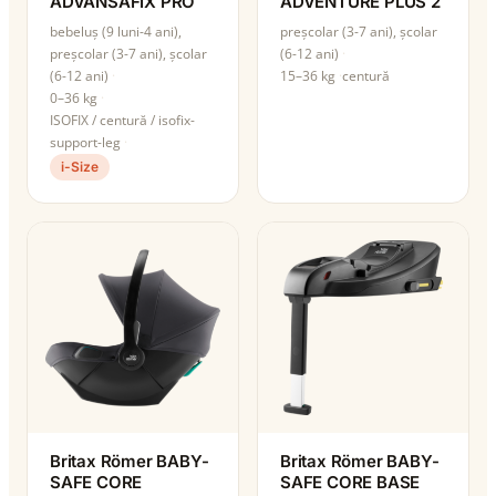
ADVANSAFIX PRO
ADVENTURE PLUS 2
bebeluș (9 luni-4 ani),
preșcolar (3-7 ani), școlar
preșcolar (3-7 ani), școlar
(6-12 ani)
(6-12 ani)
15–36 kg
centură
0–36 kg
ISOFIX / centură / isofix-
support-leg
i-Size
Britax Römer BABY-
Britax Römer BABY-
SAFE CORE
SAFE CORE BASE