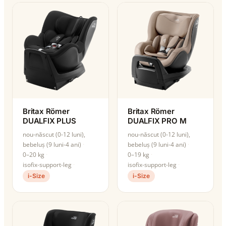
Britax Römer
Britax Römer
DUALFIX PLUS
DUALFIX PRO M
nou-născut (0-12 luni),
nou-născut (0-12 luni),
bebeluș (9 luni-4 ani)
bebeluș (9 luni-4 ani)
0–20 kg
0–19 kg
isofix-support-leg
isofix-support-leg
i-Size
i-Size