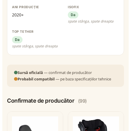
ANI PRODUCȚIE
ISOFIX
2020+
Da
spate stânga, spate dreapta
TOP TETHER
Da
spate stânga, spate dreapta
Sursă oficială
— confirmat de producător
Probabil compatibil
— pe baza specificațiilor tehnice
Confirmate de producător
(99)