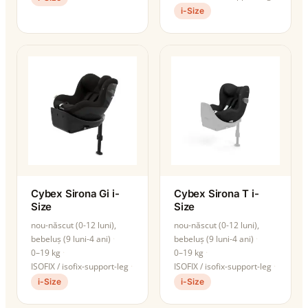
i-Size
Cybex Sirona Gi i-
Cybex Sirona T i-
Size
Size
nou-născut (0-12 luni),
nou-născut (0-12 luni),
bebeluș (9 luni-4 ani)
bebeluș (9 luni-4 ani)
0–19 kg
0–19 kg
ISOFIX / isofix-support-leg
ISOFIX / isofix-support-leg
i-Size
i-Size