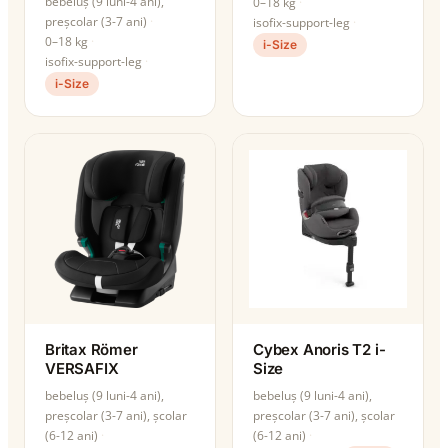
bebeluș (9 luni-4 ani),
0–18 kg
preșcolar (3-7 ani)
isofix-support-leg
0–18 kg
i-Size
isofix-support-leg
i-Size
Britax Römer
Cybex Anoris T2 i-
VERSAFIX
Size
bebeluș (9 luni-4 ani),
bebeluș (9 luni-4 ani),
preșcolar (3-7 ani), școlar
preșcolar (3-7 ani), școlar
(6-12 ani)
(6-12 ani)