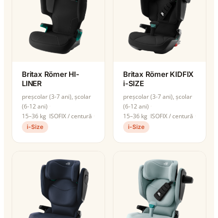
Britax Römer HI-
Britax Römer KIDFIX
LINER
i-SIZE
preșcolar (3-7 ani), școlar
preșcolar (3-7 ani), școlar
(6-12 ani)
(6-12 ani)
15–36 kg
ISOFIX / centură
15–36 kg
ISOFIX / centură
i-Size
i-Size