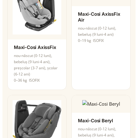
Maxi-Cosi AxissFix
Air
nou-născut (0-12 luni),
bebeluș (9 luni-4 ani)
0–19 kg
ISOFIX
Maxi-Cosi AxissFix
nou-născut (0-12 luni),
bebeluș (9 luni-4 ani),
preșcolar (3-7 ani), școlar
(6-12 ani)
0–36 kg
ISOFIX
Maxi-Cosi Beryl
nou-născut (0-12 luni),
bebeluș (9 luni-4 ani),