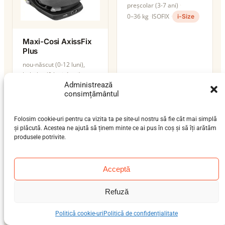
preșcolar (3-7 ani)
0–36 kg
ISOFIX
i-Size
Maxi-Cosi AxissFix
Plus
nou-născut (0-12 luni),
bebeluș (9 luni-4 ani)
0–19 kg
ISOFIX
Administrează
consimțământul
Folosim cookie-uri pentru ca vizita ta pe site-ul nostru să fie cât mai simplă
și plăcută. Acestea ne ajută să ținem minte ce ai pus în coș și să îți arătăm
produsele potrivite.
Maxi-Cosi CabrioFix
nou-născut (0-12 luni)
Acceptă
0–12 kg
ISOFIX
Refuză
Politică cookie-uri
Politică de confidențialitate
Maxi-Cosi CabrioFix