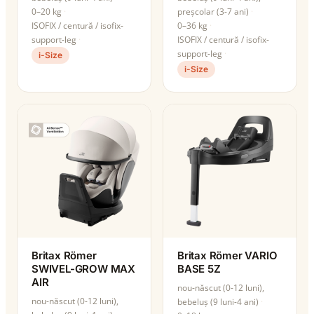
0–20 kg
preșcolar (3-7 ani)
ISOFIX / centură / isofix-
0–36 kg
support-leg
ISOFIX / centură / isofix-
support-leg
i-Size
i-Size
Britax Römer
Britax Römer VARIO
SWIVEL-GROW MAX
BASE 5Z
AIR
nou-născut (0-12 luni),
nou-născut (0-12 luni),
bebeluș (9 luni-4 ani)