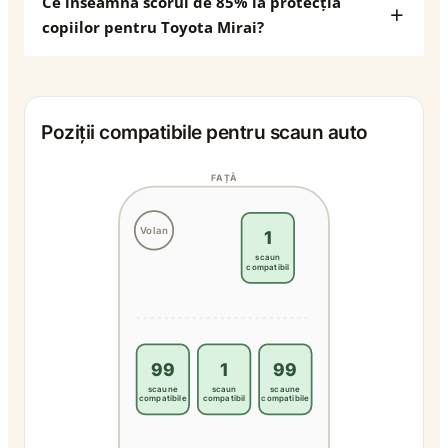
Ce înseamnă scorul de 85% la protecția
copiilor pentru Toyota Mirai?
Poziții compatibile pentru scaun auto
FAȚĂ
Volan
1
scaun
compatibil
99
1
99
scaune
scaun
scaune
compatibile
compatibil
compatibile