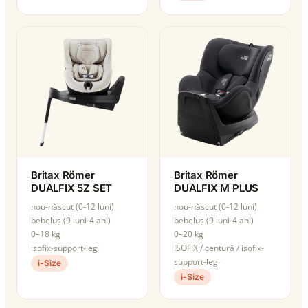
Britax Römer
Britax Römer
DUALFIX 5Z SET
DUALFIX M PLUS
nou-născut (0-12 luni),
nou-născut (0-12 luni),
bebeluș (9 luni-4 ani)
bebeluș (9 luni-4 ani)
0–18 kg
0–20 kg
isofix-support-leg
ISOFIX / centură / isofix-
support-leg
i-Size
i-Size