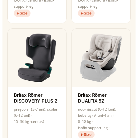
ISOFIX / centură / isofix-
ISOFIX / centură / isofix-
support-leg
support-leg
i-Size
i-Size
Britax Römer
Britax Römer
DISCOVERY PLUS 2
DUALFIX 5Z
preșcolar (3-7 ani), școlar
nou-născut (0-12 luni),
(6-12 ani)
bebeluș (9 luni-4 ani)
15–36 kg
centură
0–18 kg
isofix-support-leg
i-Size