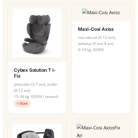
Maxi-Cosi Axiss
nou-născut (0-12 luni),
bebeluș (9 luni-4 ani)
0–19 kg
ISOFIX
Cybex Solution T i-
Fix
preșcolar (3-7 ani), școlar
(6-12 ani)
15–36 kg
ISOFIX / centură
i-Size