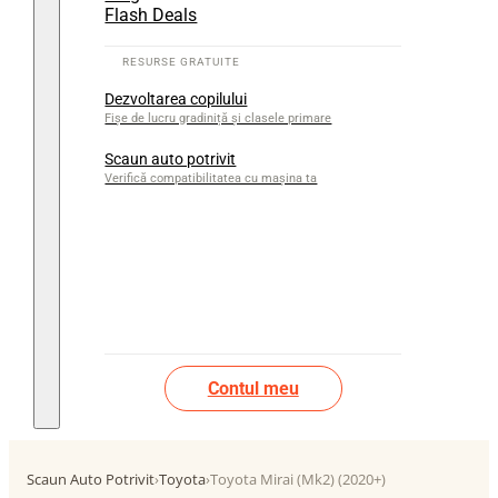
Flash Deals
Dezvoltarea copilului
Fișe de lucru gradiniță și clasele primare
Scaun auto potrivit
Verifică compatibilitatea cu mașina ta
Contul meu
Scaun Auto Potrivit
›
Toyota
›
Toyota Mirai (Mk2) (2020+)