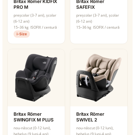
Britax Römer KIDFIX
Britax Römer
PRO M
SAFEFIX
preșcolar (3-7 ani), școlar
preșcolar (3-7 ani), școlar
(6-12 ani)
(6-12 ani)
15–36 kg
ISOFIX / centură
15–36 kg
ISOFIX / centură
i-Size
Britax Römer
Britax Römer
SWINGFIX M PLUS
SWIVEL 2
nou-născut (0-12 luni),
nou-născut (0-12 luni),
bebeluș (9 luni-4 ani)
bebeluș (9 luni-4 ani),