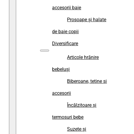
accesorii baie
Prosoape și halate
de baie copii
Diversificare
Articole hrănire
bebeluși
Biberoane, tetine si
accesorii
Încălzitoare și
termosuri bebe
Suzete și