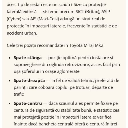
acest tip de sedan este un scaun i-Size cu protecție
laterală extinsă — sisteme precum SICT (Britax), ASIP
(Cybex) sau AIS (Maxi-Cosi) adaugă un strat real de
protecție în impacturi laterale, frecvente în statisticile de
accident urban.
Cele trei poziții recomandate în Toyota Mirai Mk2:
Spate-stânga
— poziție optimă pentru instalare și
supraveghere din oglinda retrovizoare; acces facil prin
ușa șoferului în orașe aglomerate
Spate-dreapta
— la fel de validă tehnic; preferată de
părinții care coboară copilul pe trotuar, departe de
trafic
Spate-centru
— dacă scaunul ales permite fixare pe
centura de siguranță cu stabilitate bună, e statistic cea
mai protejată poziție în impacturi laterale; verifică
înainte dacă bancheta centrală oferă o centură în trei