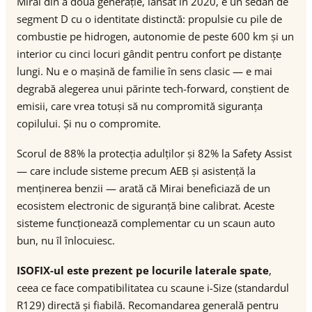
Mirai din a doua generație, lansat în 2020, e un sedan de
segment D cu o identitate distinctă: propulsie cu pile de
combustie pe hidrogen, autonomie de peste 600 km și un
interior cu cinci locuri gândit pentru confort pe distanțe
lungi. Nu e o mașină de familie în sens clasic — e mai
degrabă alegerea unui părinte tech-forward, conștient de
emisii, care vrea totuși să nu compromită siguranța
copilului. Și nu o compromite.
Scorul de 88% la protecția adulților și 82% la Safety Assist
— care include sisteme precum AEB și asistență la
menținerea benzii — arată că Mirai beneficiază de un
ecosistem electronic de siguranță bine calibrat. Aceste
sisteme funcționează complementar cu un scaun auto
bun, nu îl înlocuiesc.
ISOFIX-ul este prezent pe locurile laterale spate
,
ceea ce face compatibilitatea cu scaune i-Size (standardul
R129) directă și fiabilă. Recomandarea generală pentru