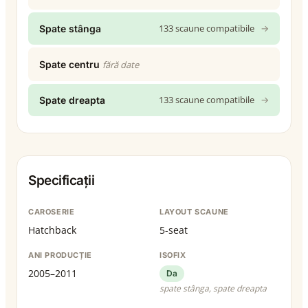
133 scaune compatibile
→
Spate stânga
Spate centru
fără date
133 scaune compatibile
→
Spate dreapta
Specificații
CAROSERIE
LAYOUT SCAUNE
Hatchback
5-seat
ANI PRODUCȚIE
ISOFIX
2005–2011
Da
spate stânga, spate dreapta