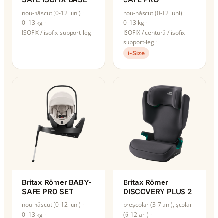
nou-născut (0-12 luni)
nou-născut (0-12 luni)
0–13 kg
0–13 kg
ISOFIX / isofix-support-leg
ISOFIX / centură / isofix-
support-leg
i-Size
Britax Römer BABY-
Britax Römer
SAFE PRO SET
DISCOVERY PLUS 2
nou-născut (0-12 luni)
preșcolar (3-7 ani), școlar
0–13 kg
(6-12 ani)