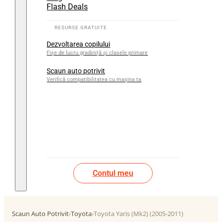
Flash Deals
Dezvoltarea copilului
Fișe de lucru gradiniță și clasele primare
Scaun auto potrivit
Verifică compatibilitatea cu mașina ta
Contul meu
Scaun Auto Potrivit
›
Toyota
›
Toyota Yaris (Mk2) (2005-2011)