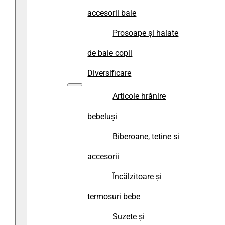
accesorii baie
Prosoape și halate
de baie copii
Diversificare
Articole hrănire
bebeluși
Biberoane, tetine si
accesorii
Încălzitoare și
termosuri bebe
Suzete și