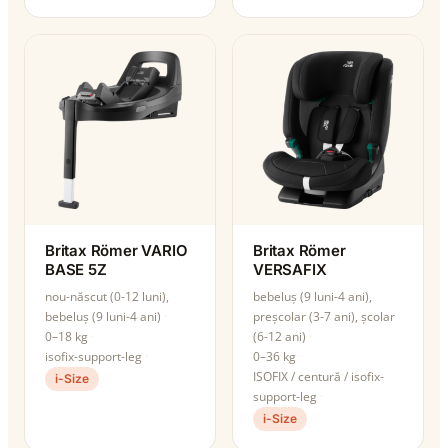
Britax Römer VARIO
Britax Römer
BASE 5Z
VERSAFIX
nou-născut (0-12 luni),
bebeluș (9 luni-4 ani),
bebeluș (9 luni-4 ani)
preșcolar (3-7 ani), școlar
0–18 kg
(6-12 ani)
isofix-support-leg
0–36 kg
ISOFIX / centură / isofix-
i-Size
support-leg
i-Size