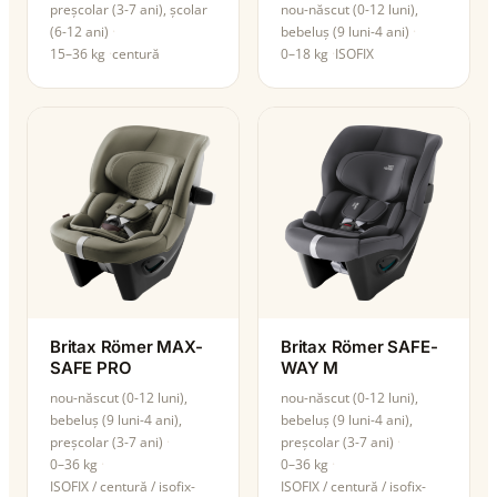
preșcolar (3-7 ani), școlar
nou-născut (0-12 luni),
(6-12 ani)
bebeluș (9 luni-4 ani)
15–36 kg
centură
0–18 kg
ISOFIX
Britax Römer MAX-
Britax Römer SAFE-
SAFE PRO
WAY M
nou-născut (0-12 luni),
nou-născut (0-12 luni),
bebeluș (9 luni-4 ani),
bebeluș (9 luni-4 ani),
preșcolar (3-7 ani)
preșcolar (3-7 ani)
0–36 kg
0–36 kg
ISOFIX / centură / isofix-
ISOFIX / centură / isofix-