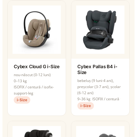
Cybex Cloud G i-Size
Cybex Pallas B4 i-
Size
nou-născut (0-12 luni)
bebeluș (9 luni-4 ani),
0–13 kg
preșcolar (3-7 ani), școlar
ISOFIX / centură / isofix-
(6-12 ani)
support-leg
9–36 kg
ISOFIX / centură
i-Size
i-Size