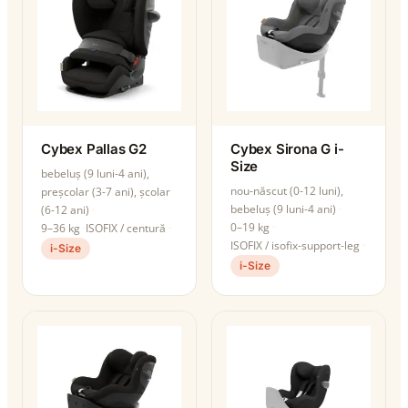
Cybex Pallas G2
Cybex Sirona G i-
Size
bebeluș (9 luni-4 ani),
nou-născut (0-12 luni),
preșcolar (3-7 ani), școlar
bebeluș (9 luni-4 ani)
(6-12 ani)
0–19 kg
9–36 kg
ISOFIX / centură
ISOFIX / isofix-support-leg
i-Size
i-Size