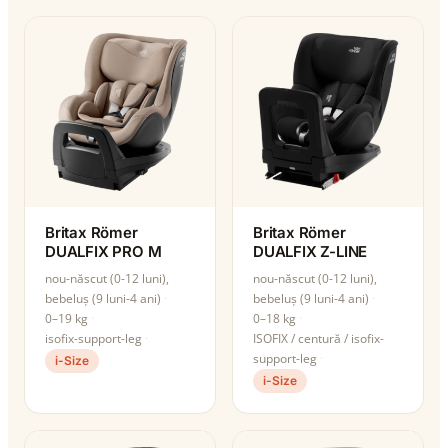
Britax Römer
Britax Römer
DUALFIX PRO M
DUALFIX Z-LINE
nou-născut (0-12 luni),
nou-născut (0-12 luni),
bebeluș (9 luni-4 ani)
bebeluș (9 luni-4 ani)
0–19 kg
0–18 kg
isofix-support-leg
ISOFIX / centură / isofix-
support-leg
i-Size
i-Size