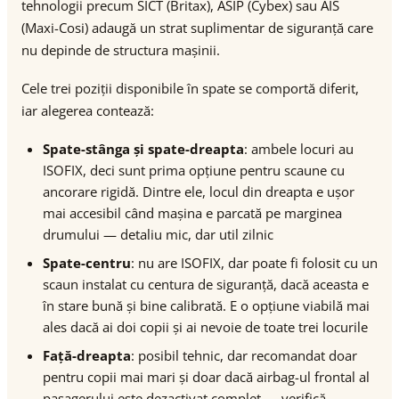
tehnologii precum SICT (Britax), ASIP (Cybex) sau AIS
(Maxi-Cosi) adaugă un strat suplimentar de siguranță care
nu depinde de structura mașinii.
Cele trei poziții disponibile în spate se comportă diferit,
iar alegerea contează:
Spate-stânga și spate-dreapta
: ambele locuri au
ISOFIX, deci sunt prima opțiune pentru scaune cu
ancorare rigidă. Dintre ele, locul din dreapta e ușor
mai accesibil când mașina e parcată pe marginea
drumului — detaliu mic, dar util zilnic
Spate-centru
: nu are ISOFIX, dar poate fi folosit cu un
scaun instalat cu centura de siguranță, dacă aceasta e
în stare bună și bine calibrată. E o opțiune viabilă mai
ales dacă ai doi copii și ai nevoie de toate trei locurile
Față-dreapta
: posibil tehnic, dar recomandat doar
pentru copii mai mari și doar dacă airbag-ul frontal al
pasagerului este dezactivat complet — verifică