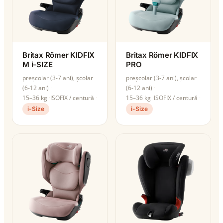
Britax Römer KIDFIX
Britax Römer KIDFIX
M i-SIZE
PRO
preșcolar (3-7 ani), școlar
preșcolar (3-7 ani), școlar
(6-12 ani)
(6-12 ani)
15–36 kg
ISOFIX / centură
15–36 kg
ISOFIX / centură
i-Size
i-Size