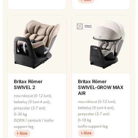
Britax Römer
Britax Römer
SWIVEL 2
SWIVEL-GROW MAX
AIR
nou-născut (0-12 luni),
nou-născut (0-12 luni),
bebeluș (9 luni-4 ani),
bebeluș (9 luni-4 ani),
preșcolar (3-7 ani)
preșcolar (3-7 ani)
0–36 kg
0–18 kg
ISOFIX / centură / isofix-
isofix-support-leg
support-leg
i-Size
i-Size