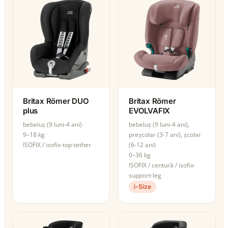
Britax Römer DUO
Britax Römer
plus
EVOLVAFIX
bebeluș (9 luni-4 ani)
bebeluș (9 luni-4 ani),
9–18 kg
preșcolar (3-7 ani), școlar
ISOFIX / isofix-top-tether
(6-12 ani)
0–36 kg
ISOFIX / centură / isofix-
support-leg
i-Size