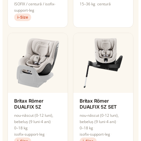
ISOFIX / centură / isofix-
15–36 kg
centură
support-leg
i-Size
Britax Römer
Britax Römer
DUALFIX 5Z
DUALFIX 5Z SET
nou-născut (0-12 luni),
nou-născut (0-12 luni),
bebeluș (9 luni-4 ani)
bebeluș (9 luni-4 ani)
0–18 kg
0–18 kg
isofix-support-leg
isofix-support-leg