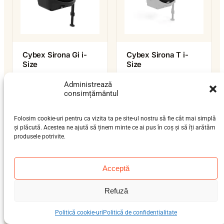
Cybex Sirona Gi i-
Cybex Sirona T i-
Size
Size
nou-născut (0-12 luni),
nou-născut (0-12 luni),
Administrează
bebeluș (9 luni-4 ani)
bebeluș (9 luni-4 ani)
consimțământul
0–19 kg
0–19 kg
ISOFIX / isofix-support-leg
ISOFIX / isofix-support-leg
i-Size
i-Size
Folosim cookie-uri pentru ca vizita ta pe site-ul nostru să fie cât mai simplă
și plăcută. Acestea ne ajută să ținem minte ce ai pus în coș și să îți arătăm
produsele potrivite.
Acceptă
Refuză
Politică cookie-uri
Politică de confidențialitate