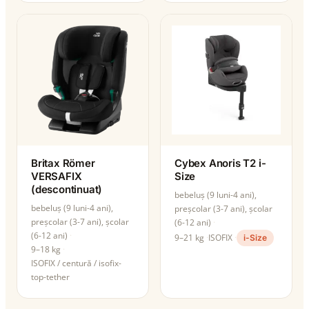
Britax Römer
Cybex Anoris T2 i-
VERSAFIX
Size
(descontinuat)
bebeluș (9 luni-4 ani),
bebeluș (9 luni-4 ani),
preșcolar (3-7 ani), școlar
preșcolar (3-7 ani), școlar
(6-12 ani)
(6-12 ani)
9–21 kg
ISOFIX
i-Size
9–18 kg
ISOFIX / centură / isofix-
top-tether