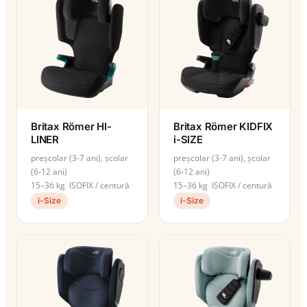
Britax Römer HI-
Britax Römer KIDFIX
LINER
i-SIZE
preșcolar (3-7 ani), școlar
preșcolar (3-7 ani), școlar
(6-12 ani)
(6-12 ani)
15–36 kg
ISOFIX / centură
15–36 kg
ISOFIX / centură
i-Size
i-Size