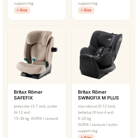
support-leg
support-leg
i-Size
i-Size
Britax Römer
Britax Römer
SAFEFIX
SWINGFIX M PLUS
preșcolar (3-7 ani), școlar
nou-născut (0-12 luni),
(6-12 ani)
bebeluș (9 luni-4 ani)
15–36 kg
ISOFIX / centură
0–20 kg
ISOFIX / centură / isofix-
support-leg
i-Size