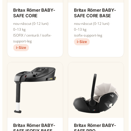
Britax Römer BABY-
Britax Römer BABY-
SAFE CORE
SAFE CORE BASE
nou-născut (0-12 luni)
nou-născut (0-12 luni)
0–13 kg
0–13 kg
ISOFIX / centură / isofix-
isofix-support-leg
support-leg
i-Size
i-Size
Britax Römer BABY-
Britax Römer BABY-
SAFE ISOFIX BASE
SAFE PRO