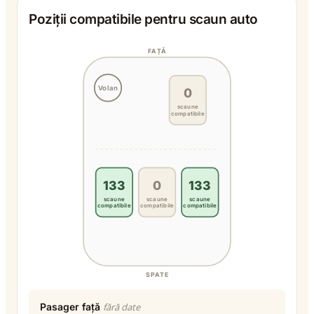
Poziții compatibile pentru scaun auto
FAȚĂ
Volan
0
scaune
compatibile
133
0
133
scaune
scaune
scaune
compatibile
compatibile
compatibile
SPATE
Pasager față
fără date