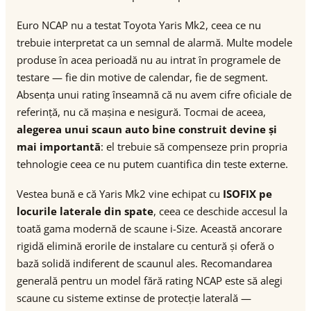
Euro NCAP nu a testat Toyota Yaris Mk2, ceea ce nu
trebuie interpretat ca un semnal de alarmă. Multe modele
produse în acea perioadă nu au intrat în programele de
testare — fie din motive de calendar, fie de segment.
Absența unui rating înseamnă că nu avem cifre oficiale de
referință, nu că mașina e nesigură. Tocmai de aceea,
alegerea unui scaun auto bine construit devine și
mai importantă
: el trebuie să compenseze prin propria
tehnologie ceea ce nu putem cuantifica din teste externe.
Vestea bună e că Yaris Mk2 vine echipat cu
ISOFIX pe
locurile laterale din spate
, ceea ce deschide accesul la
toată gama modernă de scaune i-Size. Această ancorare
rigidă elimină erorile de instalare cu centură și oferă o
bază solidă indiferent de scaunul ales. Recomandarea
generală pentru un model fără rating NCAP este să alegi
scaune cu sisteme extinse de protecție laterală —