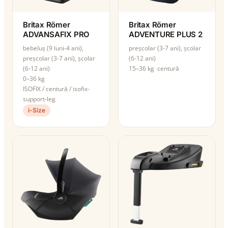
Britax Römer
Britax Römer
ADVANSAFIX PRO
ADVENTURE PLUS 2
bebeluș (9 luni-4 ani),
preșcolar (3-7 ani), școlar
preșcolar (3-7 ani), școlar
(6-12 ani)
(6-12 ani)
15–36 kg
centură
0–36 kg
ISOFIX / centură / isofix-
support-leg
i-Size