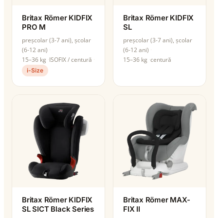
Britax Römer KIDFIX
Britax Römer KIDFIX
PRO M
SL
preșcolar (3-7 ani), școlar
preșcolar (3-7 ani), școlar
(6-12 ani)
(6-12 ani)
15–36 kg
ISOFIX / centură
15–36 kg
centură
i-Size
Britax Römer KIDFIX
Britax Römer MAX-
SL SICT Black Series
FIX II