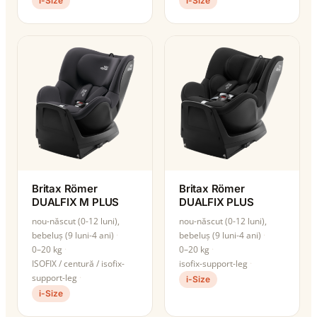
i-Size
i-Size
Britax Römer
Britax Römer
DUALFIX M PLUS
DUALFIX PLUS
nou-născut (0-12 luni),
nou-născut (0-12 luni),
bebeluș (9 luni-4 ani)
bebeluș (9 luni-4 ani)
0–20 kg
0–20 kg
ISOFIX / centură / isofix-
isofix-support-leg
support-leg
i-Size
i-Size