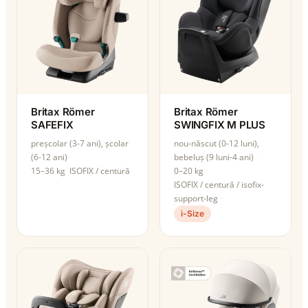
Britax Römer
Britax Römer
SAFEFIX
SWINGFIX M PLUS
preșcolar (3-7 ani), școlar
nou-născut (0-12 luni),
(6-12 ani)
bebeluș (9 luni-4 ani)
15–36 kg
ISOFIX / centură
0–20 kg
ISOFIX / centură / isofix-
support-leg
i-Size