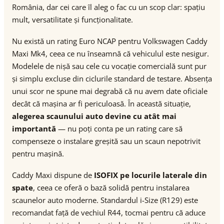
România, dar cei care îl aleg o fac cu un scop clar: spațiu
mult, versatilitate și funcționalitate.
Nu există un rating Euro NCAP pentru Volkswagen Caddy
Maxi Mk4, ceea ce nu înseamnă că vehiculul este nesigur.
Modelele de nișă sau cele cu vocație comercială sunt pur
și simplu excluse din ciclurile standard de testare. Absența
unui scor ne spune mai degrabă că nu avem date oficiale
decât că mașina ar fi periculoasă. În această situație,
alegerea scaunului auto devine cu atât mai
importantă
— nu poți conta pe un rating care să
compenseze o instalare greșită sau un scaun nepotrivit
pentru mașină.
Caddy Maxi dispune de
ISOFIX pe locurile laterale din
spate
, ceea ce oferă o bază solidă pentru instalarea
scaunelor auto moderne. Standardul i-Size (R129) este
recomandat față de vechiul R44, tocmai pentru că aduce