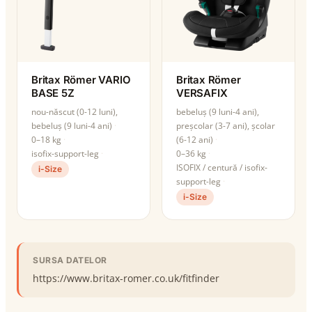
Britax Römer VARIO
Britax Römer
BASE 5Z
VERSAFIX
nou-născut (0-12 luni),
bebeluș (9 luni-4 ani),
bebeluș (9 luni-4 ani)
preșcolar (3-7 ani), școlar
0–18 kg
(6-12 ani)
isofix-support-leg
0–36 kg
ISOFIX / centură / isofix-
i-Size
support-leg
i-Size
SURSA DATELOR
https://www.britax-romer.co.uk/fitfinder