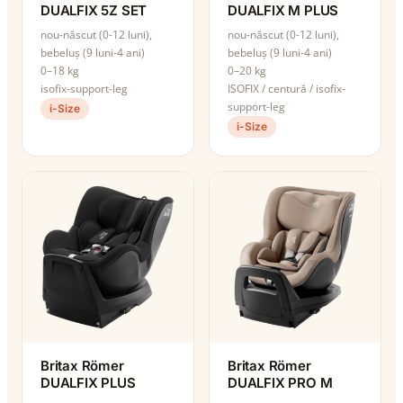
DUALFIX 5Z SET
DUALFIX M PLUS
nou-născut (0-12 luni),
nou-născut (0-12 luni),
bebeluș (9 luni-4 ani)
bebeluș (9 luni-4 ani)
0–18 kg
0–20 kg
isofix-support-leg
ISOFIX / centură / isofix-
support-leg
i-Size
i-Size
Britax Römer
Britax Römer
DUALFIX PLUS
DUALFIX PRO M