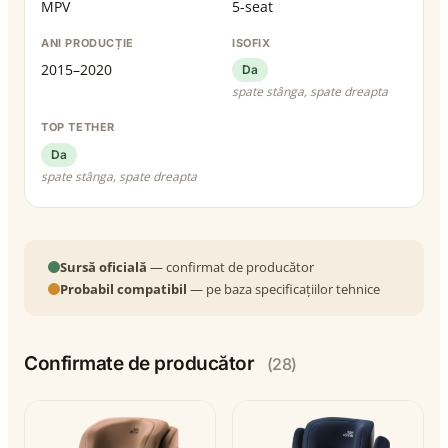
MPV
5-seat
ANI PRODUCȚIE
ISOFIX
2015–2020
Da
spate stânga, spate dreapta
TOP TETHER
Da
spate stânga, spate dreapta
Sursă oficială
— confirmat de producător
Probabil compatibil
— pe baza specificațiilor tehnice
Confirmate de producător
(28)