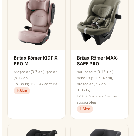
Britax Römer KIDFIX
Britax Römer MAX-
PRO M
SAFE PRO
preșcolar (3-7 ani), școlar
nou-născut (0-12 luni),
(6-12 ani)
bebeluș (9 luni-4 ani),
15–36 kg
ISOFIX / centură
preșcolar (3-7 ani)
0–36 kg
i-Size
ISOFIX / centură / isofix-
support-leg
i-Size