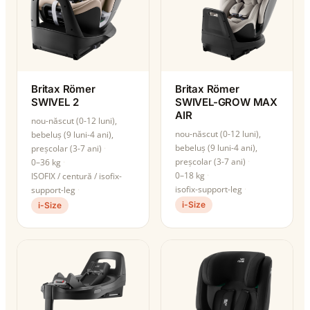
Britax Römer
Britax Römer
SWIVEL 2
SWIVEL-GROW MAX
AIR
nou-născut (0-12 luni),
nou-născut (0-12 luni),
bebeluș (9 luni-4 ani),
bebeluș (9 luni-4 ani),
preșcolar (3-7 ani)
preșcolar (3-7 ani)
0–36 kg
0–18 kg
ISOFIX / centură / isofix-
isofix-support-leg
support-leg
i-Size
i-Size