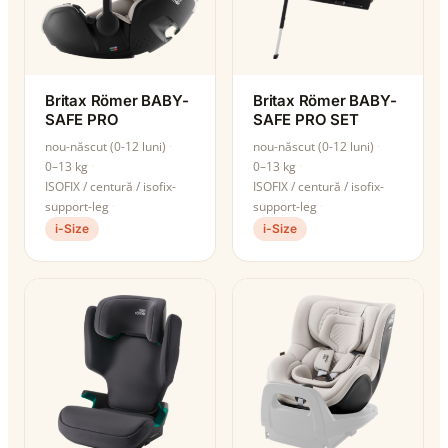
Britax Römer BABY-
Britax Römer BABY-
SAFE PRO
SAFE PRO SET
nou-născut (0-12 luni)
nou-născut (0-12 luni)
0–13 kg
0–13 kg
ISOFIX / centură / isofix-
ISOFIX / centură / isofix-
support-leg
support-leg
i-Size
i-Size