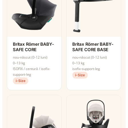
Britax Römer BABY-
Britax Römer BABY-
SAFE CORE
SAFE CORE BASE
nou-născut (0-12 luni)
nou-născut (0-12 luni)
0–13 kg
0–13 kg
ISOFIX / centură / isofix-
isofix-support-leg
support-leg
i-Size
i-Size