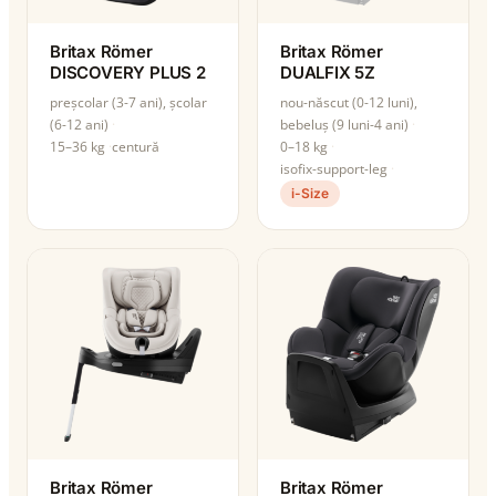
Britax Römer
Britax Römer
DISCOVERY PLUS 2
DUALFIX 5Z
preșcolar (3-7 ani), școlar
nou-născut (0-12 luni),
(6-12 ani)
bebeluș (9 luni-4 ani)
15–36 kg
centură
0–18 kg
isofix-support-leg
i-Size
Britax Römer
Britax Römer