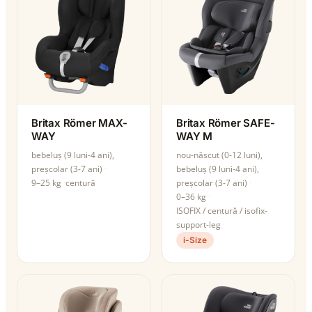
Britax Römer MAX-
Britax Römer SAFE-
WAY
WAY M
bebeluș (9 luni-4 ani),
nou-născut (0-12 luni),
preșcolar (3-7 ani)
bebeluș (9 luni-4 ani),
9–25 kg
centură
preșcolar (3-7 ani)
0–36 kg
ISOFIX / centură / isofix-
support-leg
i-Size