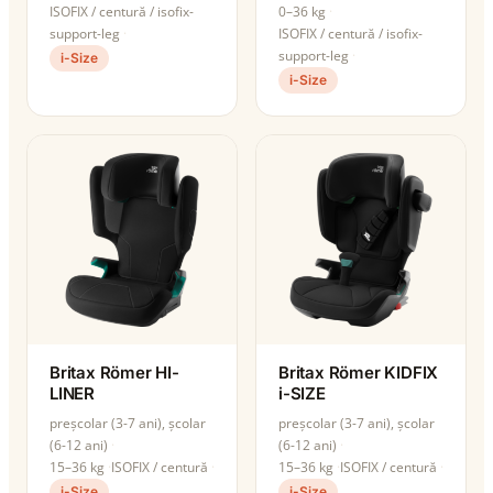
ISOFIX / centură / isofix-
0–36 kg
support-leg
ISOFIX / centură / isofix-
support-leg
i-Size
i-Size
Britax Römer HI-
Britax Römer KIDFIX
LINER
i-SIZE
preșcolar (3-7 ani), școlar
preșcolar (3-7 ani), școlar
(6-12 ani)
(6-12 ani)
15–36 kg
ISOFIX / centură
15–36 kg
ISOFIX / centură
i-Size
i-Size