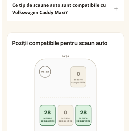
Ce tip de scaune auto sunt compatibile cu
Volkswagen Caddy Maxi?
Poziții compatibile pentru scaun auto
FAȚĂ
Volan
0
scaune
compatibile
28
0
28
scaune
scaune
scaune
compatibile
compatibile
compatibile