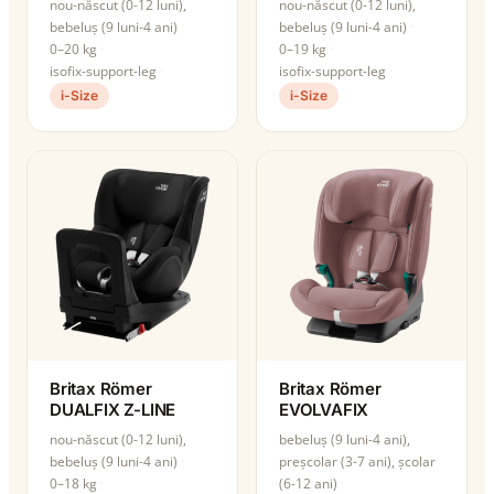
nou-născut (0-12 luni),
nou-născut (0-12 luni),
bebeluș (9 luni-4 ani)
bebeluș (9 luni-4 ani)
0–20 kg
0–19 kg
isofix-support-leg
isofix-support-leg
i-Size
i-Size
Britax Römer
Britax Römer
DUALFIX Z-LINE
EVOLVAFIX
nou-născut (0-12 luni),
bebeluș (9 luni-4 ani),
bebeluș (9 luni-4 ani)
preșcolar (3-7 ani), școlar
0–18 kg
(6-12 ani)