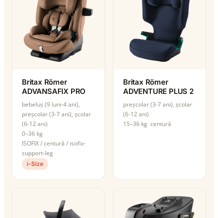
Britax Römer
Britax Römer
ADVANSAFIX PRO
ADVENTURE PLUS 2
bebeluș (9 luni-4 ani),
preșcolar (3-7 ani), școlar
preșcolar (3-7 ani), școlar
(6-12 ani)
(6-12 ani)
15–36 kg
centură
0–36 kg
ISOFIX / centură / isofix-
support-leg
i-Size