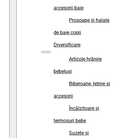
accesorii baie
Prosoape și halate
de baie copii
Diversificare
Articole hrănire
bebeluși
Biberoane, tetine si
accesorii
Încălzitoare și
termosuri bebe
Suzete și