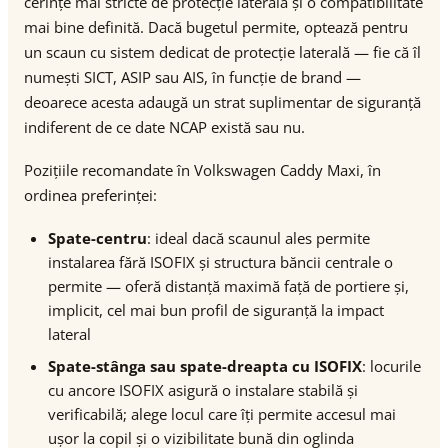
cerințe mai stricte de protecție laterală și o compatibilitate
mai bine definită. Dacă bugetul permite, optează pentru
un scaun cu sistem dedicat de protecție laterală — fie că îl
numești SICT, ASIP sau AIS, în funcție de brand —
deoarece acesta adaugă un strat suplimentar de siguranță
indiferent de ce date NCAP există sau nu.
Pozițiile recomandate în Volkswagen Caddy Maxi, în
ordinea preferinței:
Spate-centru
: ideal dacă scaunul ales permite
instalarea fără ISOFIX și structura băncii centrale o
permite — oferă distanță maximă față de portiere și,
implicit, cel mai bun profil de siguranță la impact
lateral
Spate-stânga sau spate-dreapta cu ISOFIX
: locurile
cu ancore ISOFIX asigură o instalare stabilă și
verificabilă; alege locul care îți permite accesul mai
ușor la copil și o vizibilitate bună din oglinda