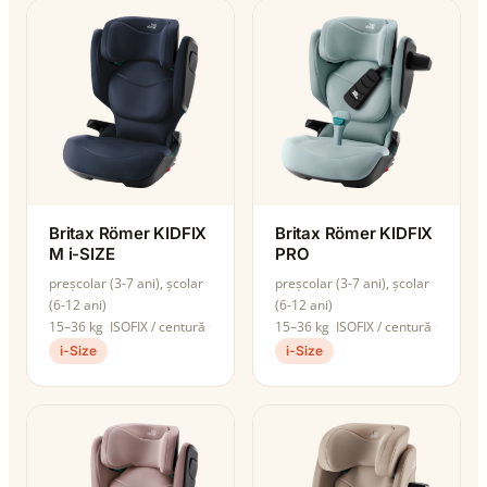
Britax Römer KIDFIX
Britax Römer KIDFIX
M i-SIZE
PRO
preșcolar (3-7 ani), școlar
preșcolar (3-7 ani), școlar
(6-12 ani)
(6-12 ani)
15–36 kg
ISOFIX / centură
15–36 kg
ISOFIX / centură
i-Size
i-Size