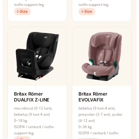
isofix-support-leg
isofix-support-leg
i-Size
i-Size
Britax Römer
Britax Römer
DUALFIX Z-LINE
EVOLVAFIX
nou-născut (0-12 luni),
bebeluș (9 luni-4 ani),
bebeluș (9 luni-4 ani)
preșcolar (3-7 ani), școlar
0–18 kg
(6-12 ani)
ISOFIX / centură / isofix-
0–36 kg
support-leg
ISOFIX / centură / isofix-