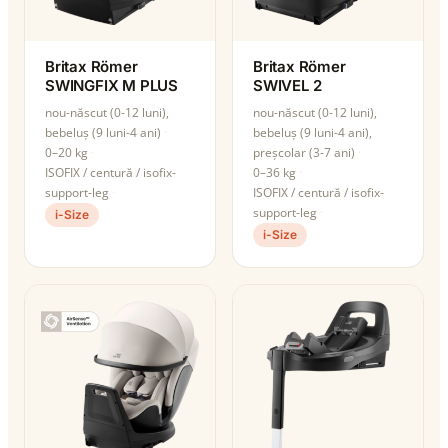
Britax Römer
Britax Römer
SWINGFIX M PLUS
SWIVEL 2
nou-născut (0-12 luni),
nou-născut (0-12 luni),
bebeluș (9 luni-4 ani)
bebeluș (9 luni-4 ani),
0–20 kg
preșcolar (3-7 ani)
ISOFIX / centură / isofix-
0–36 kg
support-leg
ISOFIX / centură / isofix-
support-leg
i-Size
i-Size