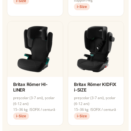
support-leg
i-Size
i-Size
Britax Römer HI-
Britax Römer KIDFIX
LINER
i-SIZE
preșcolar (3-7 ani), școlar
preșcolar (3-7 ani), școlar
(6-12 ani)
(6-12 ani)
15–36 kg
ISOFIX / centură
15–36 kg
ISOFIX / centură
i-Size
i-Size