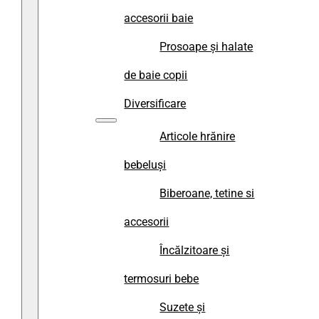
accesorii baie
Prosoape și halate
de baie copii
Diversificare
Articole hrănire
bebeluși
Biberoane, tetine si
accesorii
Încălzitoare și
termosuri bebe
Suzete și