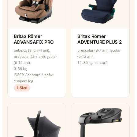
Britax Römer
Britax Römer
ADVANSAFIX PRO
ADVENTURE PLUS 2
bebeluș (9 luni-4 ani),
preșcolar (3-7 ani), școlar
preșcolar (3-7 ani), școlar
(6-12 ani)
(6-12 ani)
15–36 kg
centură
0–36 kg
ISOFIX / centură / isofix-
support-leg
i-Size