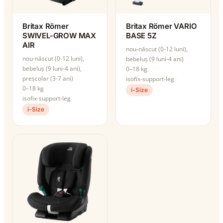
Britax Römer
Britax Römer VARIO
SWIVEL-GROW MAX
BASE 5Z
AIR
nou-născut (0-12 luni),
nou-născut (0-12 luni),
bebeluș (9 luni-4 ani)
bebeluș (9 luni-4 ani),
0–18 kg
preșcolar (3-7 ani)
isofix-support-leg
0–18 kg
i-Size
isofix-support-leg
i-Size