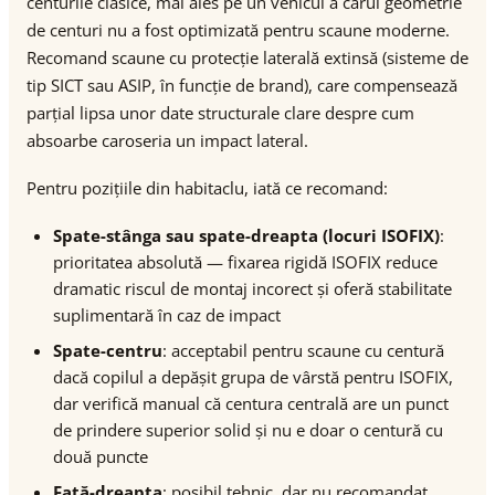
centurile clasice, mai ales pe un vehicul a cărui geometrie
de centuri nu a fost optimizată pentru scaune moderne.
Recomand scaune cu protecție laterală extinsă (sisteme de
tip SICT sau ASIP, în funcție de brand), care compensează
parțial lipsa unor date structurale clare despre cum
absoarbe caroseria un impact lateral.
Pentru pozițiile din habitaclu, iată ce recomand:
Spate-stânga sau spate-dreapta (locuri ISOFIX)
:
prioritatea absolută — fixarea rigidă ISOFIX reduce
dramatic riscul de montaj incorect și oferă stabilitate
suplimentară în caz de impact
Spate-centru
: acceptabil pentru scaune cu centură
dacă copilul a depășit grupa de vârstă pentru ISOFIX,
dar verifică manual că centura centrală are un punct
de prindere superior solid și nu e doar o centură cu
două puncte
Față-dreapta
: posibil tehnic, dar nu recomandat