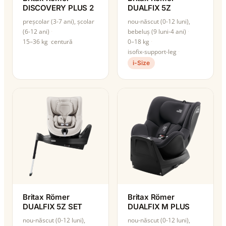
DISCOVERY PLUS 2
DUALFIX 5Z
preșcolar (3-7 ani), școlar
nou-născut (0-12 luni),
(6-12 ani)
bebeluș (9 luni-4 ani)
15–36 kg
centură
0–18 kg
isofix-support-leg
i-Size
Britax Römer
Britax Römer
DUALFIX 5Z SET
DUALFIX M PLUS
nou-născut (0-12 luni),
nou-născut (0-12 luni),