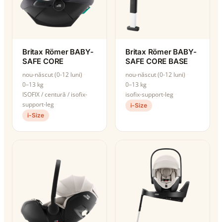
Britax Römer BABY-
Britax Römer BABY-
SAFE CORE
SAFE CORE BASE
nou-născut (0-12 luni)
nou-născut (0-12 luni)
0–13 kg
0–13 kg
ISOFIX / centură / isofix-
isofix-support-leg
support-leg
i-Size
i-Size