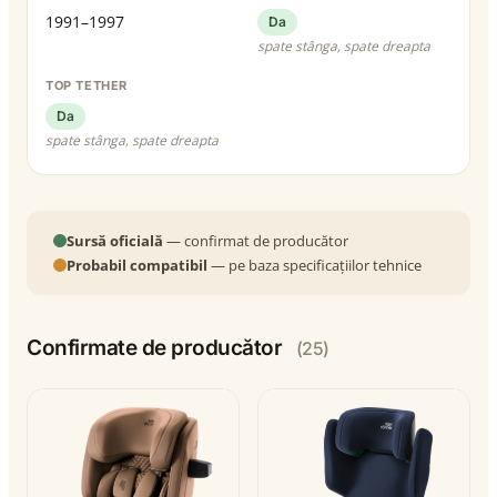
1991–1997
Da
spate stânga, spate dreapta
TOP TETHER
Da
spate stânga, spate dreapta
Sursă oficială
— confirmat de producător
Probabil compatibil
— pe baza specificațiilor tehnice
Confirmate de producător
(25)