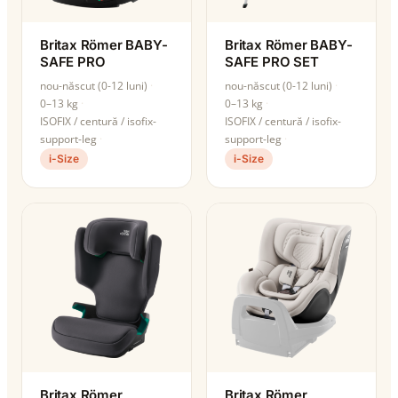
Britax Römer BABY-
Britax Römer BABY-
SAFE PRO
SAFE PRO SET
nou-născut (0-12 luni)
nou-născut (0-12 luni)
0–13 kg
0–13 kg
ISOFIX / centură / isofix-
ISOFIX / centură / isofix-
support-leg
support-leg
i-Size
i-Size
Britax Römer
Britax Römer