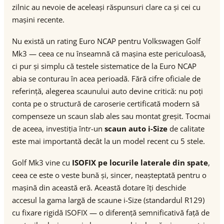
zilnic au nevoie de aceleași răspunsuri clare ca și cei cu
mașini recente.
Nu există un rating Euro NCAP pentru Volkswagen Golf
Mk3 — ceea ce nu înseamnă că mașina este periculoasă,
ci pur și simplu că testele sistematice de la Euro NCAP
abia se conturau în acea perioadă. Fără cifre oficiale de
referință, alegerea scaunului auto devine critică: nu poți
conta pe o structură de caroserie certificată modern să
compenseze un scaun slab ales sau montat greșit. Tocmai
de aceea, investiția într-un
scaun auto i-Size
de calitate
este mai importantă decât la un model recent cu 5 stele.
Golf Mk3 vine cu
ISOFIX pe locurile laterale din spate
,
ceea ce este o veste bună și, sincer, neașteptată pentru o
mașină din această eră. Această dotare îți deschide
accesul la gama largă de scaune i-Size (standardul R129)
cu fixare rigidă ISOFIX — o diferență semnificativă față de