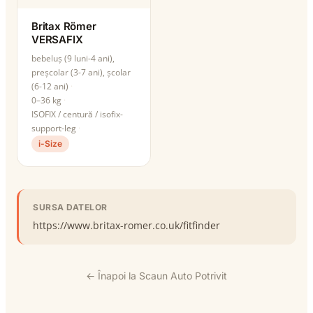
Britax Römer
VERSAFIX
bebeluș (9 luni-4 ani),
preșcolar (3-7 ani), școlar
(6-12 ani)
0–36 kg
ISOFIX / centură / isofix-
support-leg
i-Size
SURSA DATELOR
https://www.britax-romer.co.uk/fitfinder
← Înapoi la Scaun Auto Potrivit