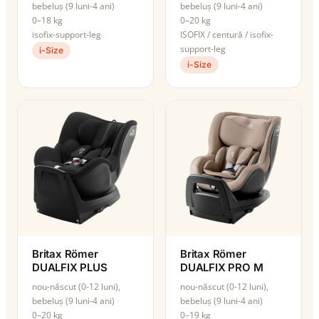
bebeluș (9 luni-4 ani)
bebeluș (9 luni-4 ani)
0–18 kg
0–20 kg
isofix-support-leg
ISOFIX / centură / isofix-
support-leg
i-Size
i-Size
Britax Römer
Britax Römer
DUALFIX PLUS
DUALFIX PRO M
nou-născut (0-12 luni),
nou-născut (0-12 luni),
bebeluș (9 luni-4 ani)
bebeluș (9 luni-4 ani)
0–20 kg
0–19 kg