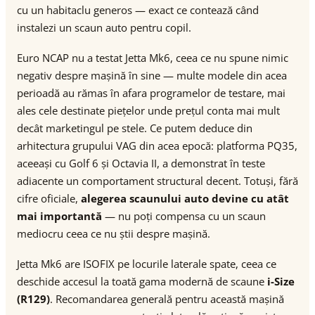
cu un habitaclu generos — exact ce contează când
instalezi un scaun auto pentru copil.
Euro NCAP nu a testat Jetta Mk6, ceea ce nu spune nimic
negativ despre mașină în sine — multe modele din acea
perioadă au rămas în afara programelor de testare, mai
ales cele destinate piețelor unde prețul conta mai mult
decât marketingul pe stele. Ce putem deduce din
arhitectura grupului VAG din acea epocă: platforma PQ35,
aceeași cu Golf 6 și Octavia II, a demonstrat în teste
adiacente un comportament structural decent. Totuși, fără
cifre oficiale,
alegerea scaunului auto devine cu atât
mai importantă
— nu poți compensa cu un scaun
mediocru ceea ce nu știi despre mașină.
Jetta Mk6 are ISOFIX pe locurile laterale spate, ceea ce
deschide accesul la toată gama modernă de scaune
i-Size
(R129)
. Recomandarea generală pentru această mașină