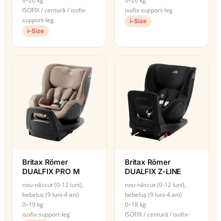
0–20 kg
0–20 kg
ISOFIX / centură / isofix-
isofix-support-leg
support-leg
i-Size
i-Size
Britax Römer
Britax Römer
DUALFIX PRO M
DUALFIX Z-LINE
nou-născut (0-12 luni),
nou-născut (0-12 luni),
bebeluș (9 luni-4 ani)
bebeluș (9 luni-4 ani)
0–19 kg
0–18 kg
isofix-support-leg
ISOFIX / centură / isofix-