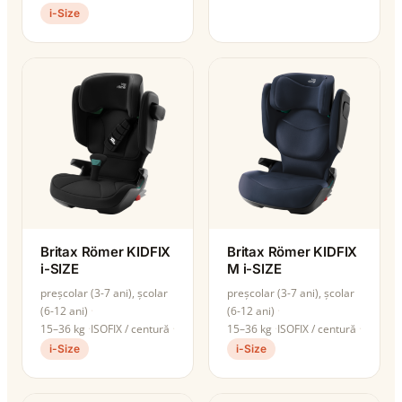
i-Size
Britax Römer KIDFIX
Britax Römer KIDFIX
i-SIZE
M i-SIZE
preșcolar (3-7 ani), școlar
preșcolar (3-7 ani), școlar
(6-12 ani)
(6-12 ani)
15–36 kg
ISOFIX / centură
15–36 kg
ISOFIX / centură
i-Size
i-Size