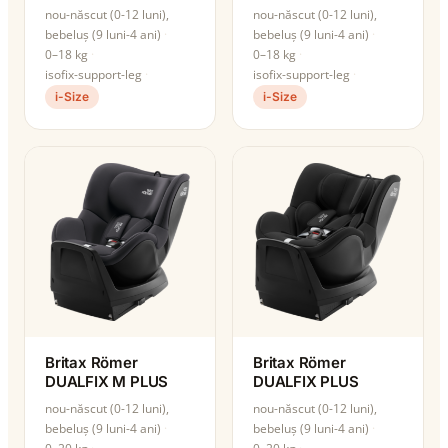
nou-născut (0-12 luni),
nou-născut (0-12 luni),
bebeluș (9 luni-4 ani)
bebeluș (9 luni-4 ani)
0–18 kg
0–18 kg
isofix-support-leg
isofix-support-leg
i-Size
i-Size
Britax Römer
Britax Römer
DUALFIX M PLUS
DUALFIX PLUS
nou-născut (0-12 luni),
nou-născut (0-12 luni),
bebeluș (9 luni-4 ani)
bebeluș (9 luni-4 ani)