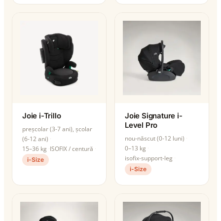
Joie i-Trillo
Joie Signature i-
Level Pro
preșcolar (3-7 ani), școlar
nou-născut (0-12 luni)
(6-12 ani)
0–13 kg
15–36 kg
ISOFIX / centură
isofix-support-leg
i-Size
i-Size