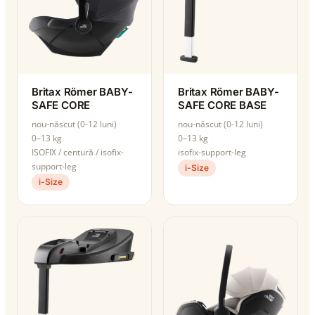
Britax Römer BABY-
Britax Römer BABY-
SAFE CORE
SAFE CORE BASE
nou-născut (0-12 luni)
nou-născut (0-12 luni)
0–13 kg
0–13 kg
ISOFIX / centură / isofix-
isofix-support-leg
support-leg
i-Size
i-Size