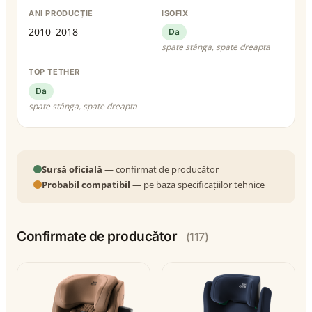
ANI PRODUCȚIE
ISOFIX
2010–2018
Da
spate stânga, spate dreapta
TOP TETHER
Da
spate stânga, spate dreapta
Sursă oficială
— confirmat de producător
Probabil compatibil
— pe baza specificațiilor tehnice
Confirmate de producător
(117)