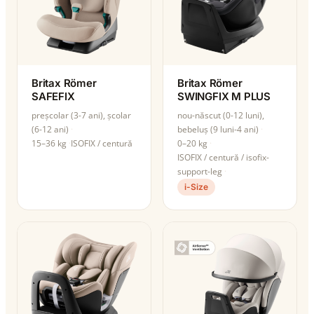
Britax Römer
Britax Römer
SAFEFIX
SWINGFIX M PLUS
preșcolar (3-7 ani), școlar
nou-născut (0-12 luni),
(6-12 ani)
bebeluș (9 luni-4 ani)
15–36 kg
ISOFIX / centură
0–20 kg
ISOFIX / centură / isofix-
support-leg
i-Size