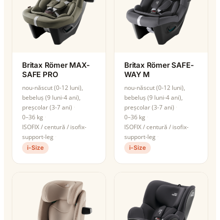
Britax Römer MAX-
Britax Römer SAFE-
SAFE PRO
WAY M
nou-născut (0-12 luni),
nou-născut (0-12 luni),
bebeluș (9 luni-4 ani),
bebeluș (9 luni-4 ani),
preșcolar (3-7 ani)
preșcolar (3-7 ani)
0–36 kg
0–36 kg
ISOFIX / centură / isofix-
ISOFIX / centură / isofix-
support-leg
support-leg
i-Size
i-Size