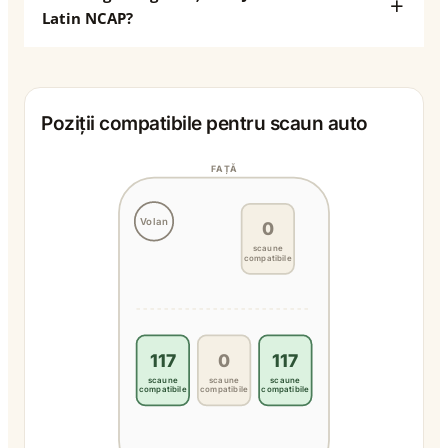
Latin NCAP?
Poziții compatibile pentru scaun auto
FAȚĂ
Volan
0
scaune
compatibile
117
0
117
scaune
scaune
scaune
compatibile
compatibile
compatibile