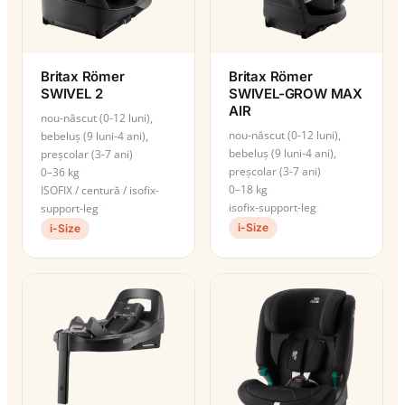
Britax Römer
Britax Römer
SWIVEL 2
SWIVEL-GROW MAX
AIR
nou-născut (0-12 luni),
nou-născut (0-12 luni),
bebeluș (9 luni-4 ani),
bebeluș (9 luni-4 ani),
preșcolar (3-7 ani)
preșcolar (3-7 ani)
0–36 kg
0–18 kg
ISOFIX / centură / isofix-
isofix-support-leg
support-leg
i-Size
i-Size