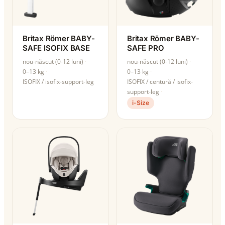
Britax Römer BABY-
Britax Römer BABY-
SAFE ISOFIX BASE
SAFE PRO
nou-născut (0-12 luni)
nou-născut (0-12 luni)
0–13 kg
0–13 kg
ISOFIX / isofix-support-leg
ISOFIX / centură / isofix-
support-leg
i-Size