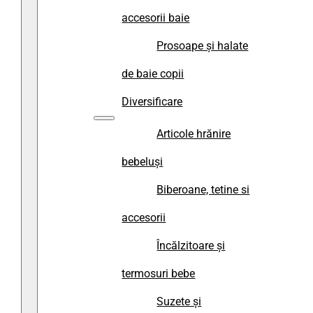
accesorii baie
Prosoape și halate
de baie copii
Diversificare
Articole hrănire
bebeluși
Biberoane, tetine si
accesorii
Încălzitoare și
termosuri bebe
Suzete și