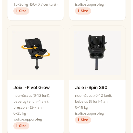
15–36 kg
ISOFIX / centură
isofix-support-leg
i-Size
i-Size
Joie i-Pivot Grow
Joie i-Spin 360
nou-născut (0-12 luni),
nou-născut (0-12 luni),
bebeluș (9 luni-4 ani),
bebeluș (9 luni-4 ani)
preșcolar (3-7 ani)
0–18 kg
0–25 kg
isofix-support-leg
isofix-support-leg
i-Size
i-Size