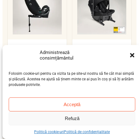
Joie Signature i-Spin
Joie Signature Sprint
Administrează
XL
nou-născut (0-12 luni)
consimțământul
nou-născut (0-12 luni),
0–12 kg
ISOFIX / centură
bebeluș (9 luni-4 ani),
i-Size
Folosim cookie-uri pentru ca vizita ta pe site-ul nostru să fie cât mai simplă
preșcolar (3-7 ani), școlar
și plăcută. Acestea ne ajută să ținem minte ce ai pus în coș și să îți arătăm
(6-12 ani)
produsele potrivite.
0–25 kg
isofix-support-leg
i-Size
Acceptă
Refuză
Politică cookie-uri
Politică de confidențialitate