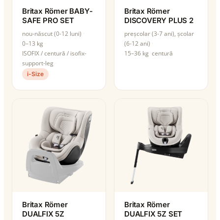
Britax Römer BABY-
Britax Römer
SAFE PRO SET
DISCOVERY PLUS 2
nou-născut (0-12 luni)
preșcolar (3-7 ani), școlar
0–13 kg
(6-12 ani)
ISOFIX / centură / isofix-
15–36 kg
centură
support-leg
i-Size
Britax Römer
Britax Römer
DUALFIX 5Z
DUALFIX 5Z SET