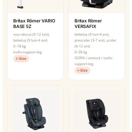
Britax Römer VARIO
Britax Römer
BASE 5Z
VERSAFIX
nou-născut (0-12 luni),
bebeluș (9 luni-4 ani),
bebeluș (9 luni-4 ani)
preșcolar (3-7 ani), școlar
0–18 kg
(6-12 ani)
isofix-support-leg
0–36 kg
ISOFIX / centură / isofix-
i-Size
support-leg
i-Size