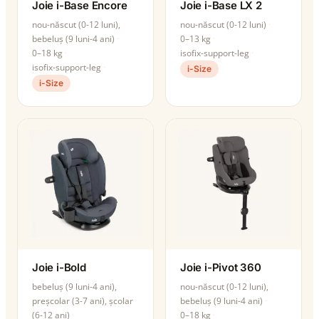
Joie i-Base Encore
Joie i-Base LX 2
nou-născut (0-12 luni),
nou-născut (0-12 luni)
bebeluș (9 luni-4 ani)
0–13 kg
0–18 kg
isofix-support-leg
isofix-support-leg
i-Size
i-Size
Joie i-Bold
Joie i-Pivot 360
bebeluș (9 luni-4 ani),
nou-născut (0-12 luni),
preșcolar (3-7 ani), școlar
bebeluș (9 luni-4 ani)
(6-12 ani)
0–18 kg