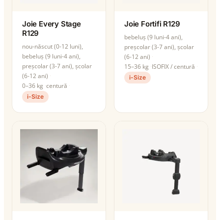
Joie Every Stage
Joie Fortifi R129
R129
bebeluș (9 luni-4 ani),
nou-născut (0-12 luni),
preșcolar (3-7 ani), școlar
bebeluș (9 luni-4 ani),
(6-12 ani)
preșcolar (3-7 ani), școlar
15–36 kg
ISOFIX / centură
(6-12 ani)
i-Size
0–36 kg
centură
i-Size