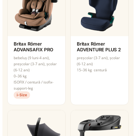
Britax Römer
Britax Römer
ADVANSAFIX PRO
ADVENTURE PLUS 2
bebeluș (9 luni-4 ani),
preșcolar (3-7 ani), școlar
preșcolar (3-7 ani), școlar
(6-12 ani)
(6-12 ani)
15–36 kg
centură
0–36 kg
ISOFIX / centură / isofix-
support-leg
i-Size