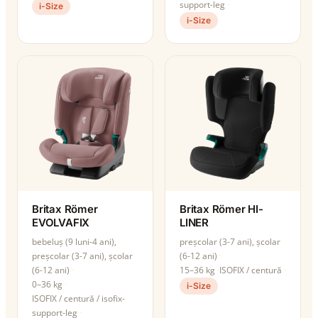
support-leg
i-Size
i-Size
Britax Römer
Britax Römer HI-
EVOLVAFIX
LINER
bebeluș (9 luni-4 ani),
preșcolar (3-7 ani), școlar
preșcolar (3-7 ani), școlar
(6-12 ani)
(6-12 ani)
15–36 kg
ISOFIX / centură
0–36 kg
i-Size
ISOFIX / centură / isofix-
support-leg