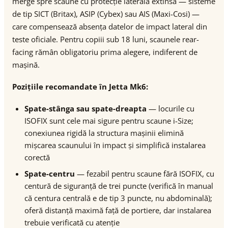
merge spre scaune cu protecție laterală extinsă — sisteme
de tip SICT (Britax), ASIP (Cybex) sau AIS (Maxi-Cosi) —
care compensează absența datelor de impact lateral din
teste oficiale. Pentru copiii sub 18 luni, scaunele rear-
facing rămân obligatoriu prima alegere, indiferent de
mașină.
Pozițiile recomandate în Jetta Mk6:
Spate-stânga sau spate-dreapta
— locurile cu
ISOFIX sunt cele mai sigure pentru scaune i-Size;
conexiunea rigidă la structura mașinii elimină
mișcarea scaunului în impact și simplifică instalarea
corectă
Spate-centru
— fezabil pentru scaune fără ISOFIX, cu
centură de siguranță de trei puncte (verifică în manual
că centura centrală e de tip 3 puncte, nu abdominală);
oferă distanță maximă față de portiere, dar instalarea
trebuie verificată cu atenție