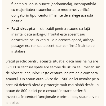
fi de tip cu două puncte (abdominală), incompatibilă
cu majoritatea scaunelor auto moderne; verifică
obligatoriu tipul centurii înainte de a alege această
poziție
Față-dreapta
— utilizabil pentru scaune cu față
înainte, dacă airbag-ul frontal este absent sau
dezactivat; pe un vehicul din această epocă, airbag-ul
pasager era rar sau absent, dar confirmă înainte de
instalare
Sfatul practic pentru această situație: dacă mașina nu are
ISOFIX și centura spate are semne de uzură sau mecanism
de blocare lent, înlocuiește centura înainte de a cumpăra
scaunul. Un scaun auto i-Size de 1.500 de lei instalat pe o
centură defectă oferă o protecție mult mai slabă decât un
scaun de 800 de lei pe o centură în stare perfectă.
Investiția în centuri funcționale e primul pas, scaunul vine
al doilea.