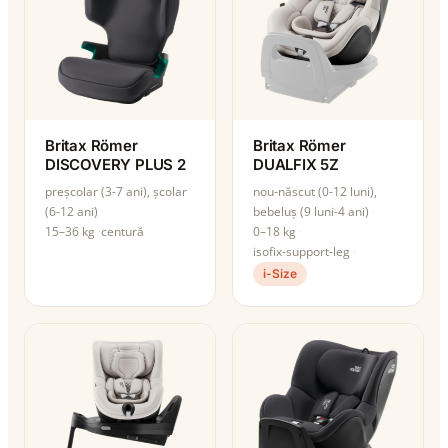
Britax Römer
Britax Römer
DISCOVERY PLUS 2
DUALFIX 5Z
preșcolar (3-7 ani), școlar
nou-născut (0-12 luni),
(6-12 ani)
bebeluș (9 luni-4 ani)
15–36 kg
centură
0–18 kg
isofix-support-leg
i-Size