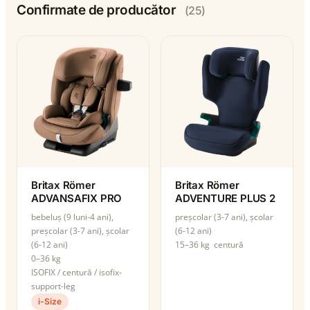
Confirmate de producător
(25)
Britax Römer
Britax Römer
ADVANSAFIX PRO
ADVENTURE PLUS 2
bebeluș (9 luni-4 ani),
preșcolar (3-7 ani), școlar
preșcolar (3-7 ani), școlar
(6-12 ani)
(6-12 ani)
15–36 kg
centură
0–36 kg
ISOFIX / centură / isofix-
support-leg
i-Size