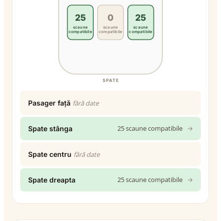
25
0
25
scaune
scaune
scaune
compatibile
compatibile
compatibile
SPATE
Pasager față
fără date
25 scaune compatibile
→
Spate stânga
Spate centru
fără date
25 scaune compatibile
→
Spate dreapta