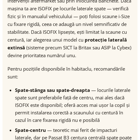
intervenții aftermarket sau prin înlocuirea banchete. Dacă
mașina ta are ISOFIX pe locurile laterale spate — verifică
fizic și în manualul vehiculului — poți folosi scaune i-Size
cu fixare rigidă, ceea ce adaugă un nivel semnificativ de
stabilitate. Dacă ISOFIX lipsește, ești limitat la scaune cu
centură, iar alegerea unui model cu
protecție laterală
extinsă
(sisteme precum SICT la Britax sau ASIP la Cybex)
devine prioritatea numărul unu.
Pentru pozițiile disponibile în habitaclu, recomandările
sunt:
Spate-stânga sau spate-dreapta
— locurile laterale
spate sunt preferabile față de centru, mai ales dacă
ISOFIX este disponibil; oferă acces mai ușor la copil și
permit instalarea corectă a scaunului cu centură în
cazul în care fixarea rigidă nu e posibilă
Spate-centru
— teoretic mai ferit de impacturi
laterale, dar pe Passat B3 centura centrală spate poate