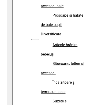
accesorii baie
Prosoape și halate
de baie copii
Diversificare
Articole hrănire
bebeluși
Biberoane, tetine si
accesorii
Încălzitoare și
termosuri bebe
Suzete și