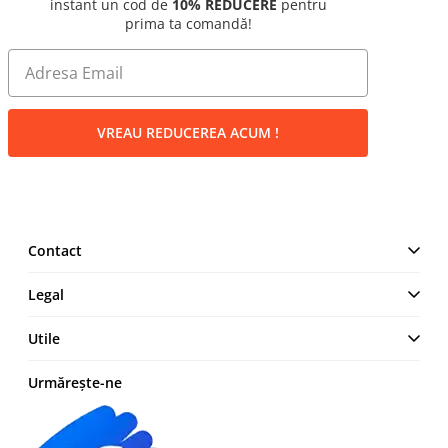
instant un cod de
10% REDUCERE
pentru
prima ta comandă!
VREAU REDUCEREA ACUM !
Contact
MAKE IT LOGIC SRL
Legal
Str. Lt. Aurel Botea, Nr. 4,
București, Sector 3,
Termeni și Condiții
Utile
România
Politică de confidențialitate
+4 0744 23 0000
Cum comand
Urmărește-ne
Politica cookies
Modalități de plată
Retur produse