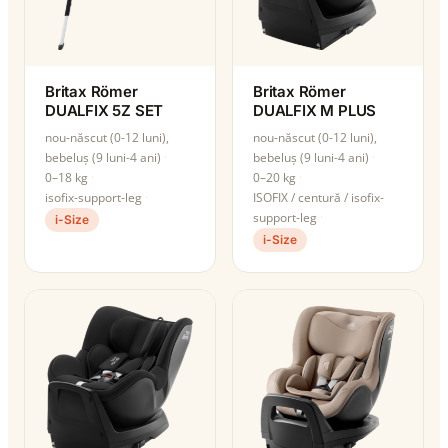
Britax Römer
Britax Römer
DUALFIX 5Z SET
DUALFIX M PLUS
nou-născut (0-12 luni),
nou-născut (0-12 luni),
bebeluș (9 luni-4 ani)
bebeluș (9 luni-4 ani)
0–18 kg
0–20 kg
isofix-support-leg
ISOFIX / centură / isofix-
support-leg
i-Size
i-Size