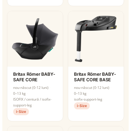
Britax Römer BABY-
Britax Römer BABY-
SAFE CORE
SAFE CORE BASE
nou-născut (0-12 luni)
nou-născut (0-12 luni)
0–13 kg
0–13 kg
ISOFIX / centură / isofix-
isofix-support-leg
support-leg
i-Size
i-Size