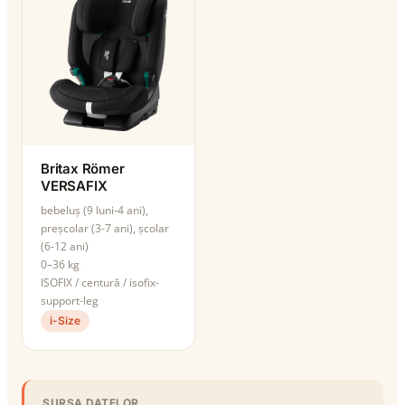
Britax Römer
VERSAFIX
bebeluș (9 luni-4 ani),
preșcolar (3-7 ani), școlar
(6-12 ani)
0–36 kg
ISOFIX / centură / isofix-
support-leg
i-Size
SURSA DATELOR