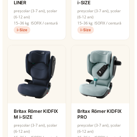
LINER
i-SIZE
preșcolar (3-7 ani), școlar
preșcolar (3-7 ani), școlar
(6-12 ani)
(6-12 ani)
15–36 kg
ISOFIX / centură
15–36 kg
ISOFIX / centură
i-Size
i-Size
Britax Römer KIDFIX
Britax Römer KIDFIX
M i-SIZE
PRO
preșcolar (3-7 ani), școlar
preșcolar (3-7 ani), școlar
(6-12 ani)
(6-12 ani)