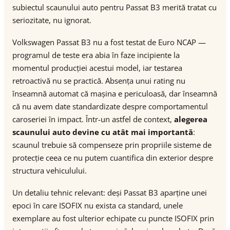
subiectul scaunului auto pentru Passat B3 merită tratat cu
seriozitate, nu ignorat.
Volkswagen Passat B3 nu a fost testat de Euro NCAP —
programul de teste era abia în faze incipiente la
momentul producției acestui model, iar testarea
retroactivă nu se practică. Absența unui rating nu
înseamnă automat că mașina e periculoasă, dar înseamnă
că nu avem date standardizate despre comportamentul
caroseriei în impact. Într-un astfel de context,
alegerea
scaunului auto devine cu atât mai importantă
:
scaunul trebuie să compenseze prin propriile sisteme de
protecție ceea ce nu putem cuantifica din exterior despre
structura vehiculului.
Un detaliu tehnic relevant: deși Passat B3 aparține unei
epoci în care ISOFIX nu exista ca standard, unele
exemplare au fost ulterior echipate cu puncte ISOFIX prin