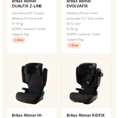
Britax Römer
Britax Römer
DUALFIX Z-LINE
EVOLVAFIX
nou-născut (0-12 luni),
bebeluș (9 luni-4 ani),
bebeluș (9 luni-4 ani)
preșcolar (3-7 ani), școlar
0–18 kg
(6-12 ani)
ISOFIX / centură / isofix-
0–36 kg
support-leg
ISOFIX / centură / isofix-
support-leg
i-Size
i-Size
Britax Römer HI-
Britax Römer KIDFIX