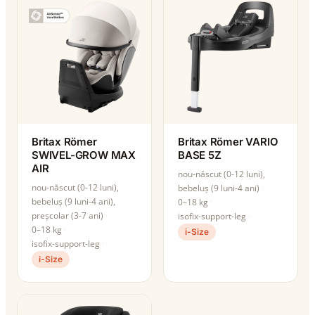
Britax Römer
Britax Römer VARIO
SWIVEL-GROW MAX
BASE 5Z
AIR
nou-născut (0-12 luni),
nou-născut (0-12 luni),
bebeluș (9 luni-4 ani)
bebeluș (9 luni-4 ani),
0–18 kg
preșcolar (3-7 ani)
isofix-support-leg
0–18 kg
i-Size
isofix-support-leg
i-Size