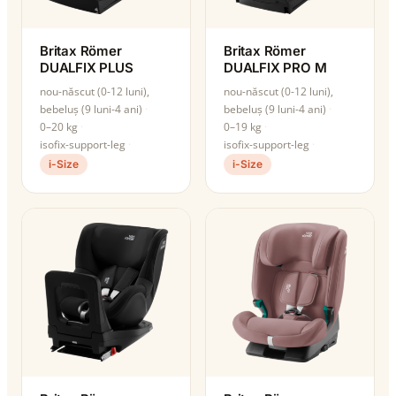
Britax Römer
Britax Römer
DUALFIX PLUS
DUALFIX PRO M
nou-născut (0-12 luni),
nou-născut (0-12 luni),
bebeluș (9 luni-4 ani)
bebeluș (9 luni-4 ani)
0–20 kg
0–19 kg
isofix-support-leg
isofix-support-leg
i-Size
i-Size