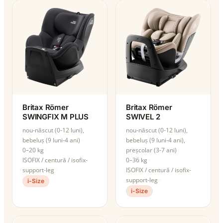
Britax Römer
Britax Römer
SWINGFIX M PLUS
SWIVEL 2
nou-născut (0-12 luni),
nou-născut (0-12 luni),
bebeluș (9 luni-4 ani)
bebeluș (9 luni-4 ani),
0–20 kg
preșcolar (3-7 ani)
ISOFIX / centură / isofix-
0–36 kg
support-leg
ISOFIX / centură / isofix-
support-leg
i-Size
i-Size