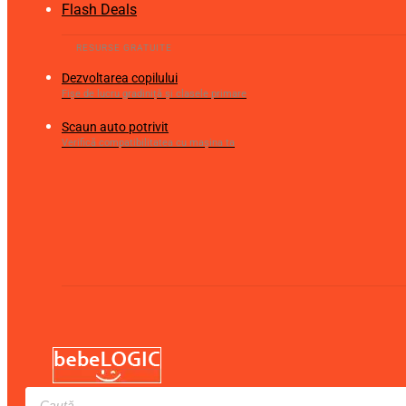
Flash Deals
Dezvoltarea copilului
Fișe de lucru gradiniță și clasele primare
Scaun auto potrivit
Verifică compatibilitatea cu mașina ta
Products