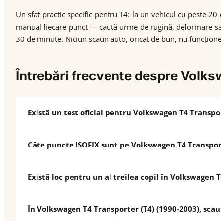
Un sfat practic specific pentru T4: la un vehicul cu peste 20
manual fiecare punct — caută urme de rugină, deformare sau j
30 de minute. Niciun scaun auto, oricât de bun, nu funcțione
Întrebări frecvente despre Volk
Există un test oficial pentru Volkswagen T4 Transpor
Câte puncte ISOFIX sunt pe Volkswagen T4 Transport
Există loc pentru un al treilea copil în Volkswagen 
În Volkswagen T4 Transporter (T4) (1990-2003), sca