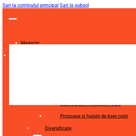
Sari la conținutul principal
Sari la subsol
Magazin
Igienă și Sănătate
Accesorii îngrijire copii
Articole igienă dentară copii
Aspiratoare nazale și accesorii
Cădițe bebe și accesorii baie
Prosoape și halate de baie copii
Diversificare