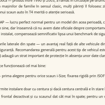
pocă — produs între 1990 și 2003, a rămas în circulație pe drumu
ia mașinilor de familie în sensul clasic, mulți părinți îl foloses
nui scaun auto în T4 merită o atenție serioasă.
AP — lucru perfect normal pentru un model din acea perioadă, câ
 sine, dar înseamnă că nu avem date oficiale despre comportamentu
ct instalat, compensează semnificativ lipsa unui benchmark de sig
ile laterale din spate — un avantaj real față de alte vehicule di
siguranță. Recomandarea generală pentru acest tip de vehicul es
 adaugă un strat important de protecție în absența unor date clare
ce funcționează cel mai bine:
prima alegere pentru orice scaun i-Size; fixarea rigidă prin ISOFIX
ite instalare doar cu centura și dacă centura centrală e în stare b
 frontal dezactivat și cu scaunul dat cât mai în spate; pentru u