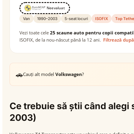
Neevaluat
Van
1990–2003
5-seat locuri
ISOFIX
Top Tethe
Vezi toate cele
25 scaune auto pentru copii compati
ISOFIX, de la nou-născut până la 12 ani.
Filtrează după
🚗
Cauți alt model
Volkswagen
?
Ce trebuie să știi când aleg
2003)