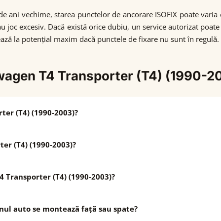
 de ani vechime, starea punctelor de ancorare ISOFIX poate varia c
oc excesiv. Dacă există orice dubiu, un service autorizat poate ve
ază la potențial maxim dacă punctele de fixare nu sunt în regulă.
swagen T4 Transporter (T4) (1990-2
ter (T4) (1990-2003)?
er (T4) (1990-2003)?
T4 Transporter (T4) (1990-2003)?
unul auto se montează față sau spate?