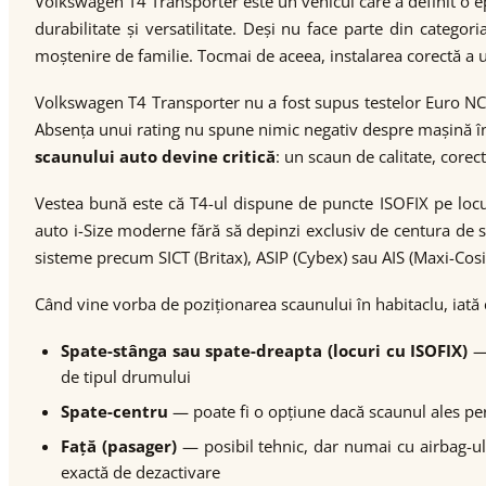
Volkswagen T4 Transporter este un vehicul care a definit o e
durabilitate și versatilitate. Deși nu face parte din categor
moștenire de familie. Tocmai de aceea, instalarea corectă a u
Volkswagen T4 Transporter nu a fost supus testelor Euro NC
Absența unui rating nu spune nimic negativ despre mașină în
scaunului auto devine critică
: un scaun de calitate, core
Vestea bună este că T4-ul dispune de puncte ISOFIX pe locur
auto i-Size moderne fără să depinzi exclusiv de centura de 
sisteme precum SICT (Britax), ASIP (Cybex) sau AIS (Maxi-Cosi)
Când vine vorba de poziționarea scaunului în habitaclu, iată 
Spate-stânga sau spate-dreapta (locuri cu ISOFIX)
— 
de tipul drumului
Spate-centru
— poate fi o opțiune dacă scaunul ales perm
Față (pasager)
— posibil tehnic, dar numai cu airbag-ul
exactă de dezactivare