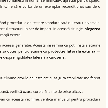
rile românești în număr semnificativ, apreciat pentru spațiu,
c zilnic, fie că e vorba de un exemplar recondiționat sau de o
nd procedurile de testare standardizată nu erau universale.
l structurii în caz de impact. În această situație,
alegerea
uranță extern.
n aceeași generație. Aceasta înseamnă că poți instala scaune
te să optezi pentru scaune cu
protecție laterală extinsă
—
 despre rigiditatea laterală a caroseriei.
 elimină erorile de instalare și asigură stabilitate indiferent
ună; verifică uzura curelei înainte de orice altceva
n van cu această vechime, verifică manualul pentru procedura