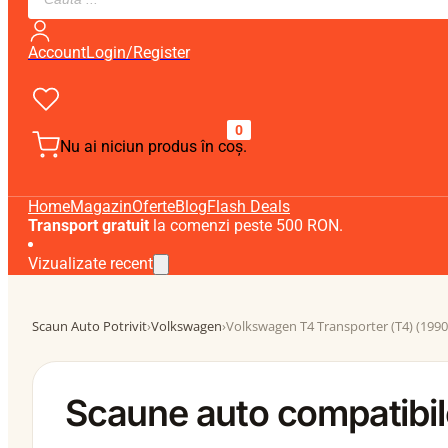
search
Account
Login/Register
0
Nu ai niciun produs în coș.
Home
Magazin
Oferte
Blog
Flash Deals
Transport gratuit
la comenzi peste 500 RON.
Vizualizate recent
Scaun Auto Potrivit
›
Volkswagen
›
Volkswagen T4 Transporter (T4) (1990
Scaune auto compatibi