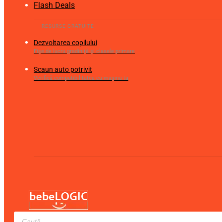
Flash Deals
Dezvoltarea copilului
Fișe de lucru gradiniță și clasele primare
Scaun auto potrivit
Verifică compatibilitatea cu mașina ta
Products