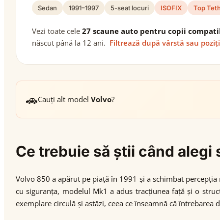
Sedan
1991–1997
5-seat locuri
ISOFIX
Top Tet
Vezi toate cele
27 scaune auto pentru copii compati
născut până la 12 ani.
Filtrează după vârstă sau poziț
🚗
Cauți alt model
Volvo
?
Ce trebuie să știi când aleg
Volvo 850 a apărut pe piață în 1991 și a schimbat percepția 
cu siguranța, modelul Mk1 a adus tracțiunea față și o struc
exemplare circulă și astăzi, ceea ce înseamnă că întrebarea