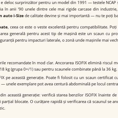
 e deloc surprinzător pentru un model din 1991 — testele NCAP s
în anii '90 unele dintre cele mai rigide carcase din industrie,
n auto i-Size
de calitate devine și mai importantă — nu te poți ba
pate
, ceea ce este o veste excelentă pentru compatibilitate. Poți
area generală pentru acest tip de mașină este un scaun cu prot
iguranță pentru impacturi laterale, o zonă unde mașinile mai vec
ile recomandate în mod clar. Ancorarea ISOFIX elimină riscul mont
a 18 kg (grupa 0+/1) sau pentru scaunele combinate până la 36 kg.
X pe această generație. Poate fi folosit cu un scaun certificat c
te — unele exemplare pot avea centură abdominală pe locul centra
le din această generație: verifică starea benzilor ISOFIX înaint
i parțial blocate. O curățare rapidă și verificarea că scaunul se 
zic.