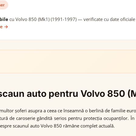
her
bile
cu Volvo 850 (Mk1) (1991-1997) — verificate cu date oficiale 
ie →
i scaun auto pentru Volvo 850 (
multor șoferi asupra a ceea ce înseamnă o berlină de familie eur
tură de caroserie gândită serios pentru protecția ocupanților. În
 despre scaunul auto Volvo 850 rămâne complet actuală.