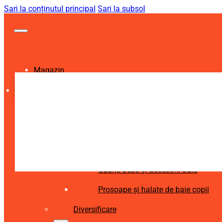
Sari la conținutul principal
Sari la subsol
Magazin
Igienă și Sănătate
Accesorii îngrijire copii
Articole igienă dentară copii
Aspiratoare nazale și accesorii
Cădițe bebe și accesorii baie
Prosoape și halate de baie copii
Diversificare