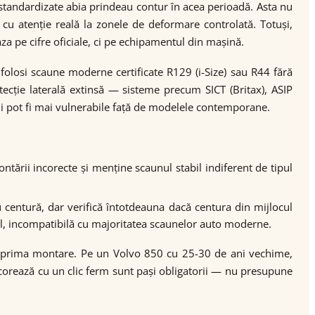
tandardizate abia prindeau contur în acea perioadă. Asta nu
 cu atenție reală la zonele de deformare controlată. Totuși,
za pe cifre oficiale, ci pe echipamentul din mașină.
 folosi scaune moderne certificate R129 (i-Size) sau R44 fără
ecție laterală extinsă — sisteme precum SICT (Britax), ASIP
hi pot fi mai vulnerabile față de modelele contemporane.
ării incorecte și menține scaunul stabil indiferent de tipul
u centură, dar verifică întotdeauna dacă centura din mijlocul
l, incompatibilă cu majoritatea scaunelor auto moderne.
e de prima montare. Pe un Volvo 850 cu 25-30 de ani vechime,
ancorează cu un clic ferm sunt pași obligatorii — nu presupune