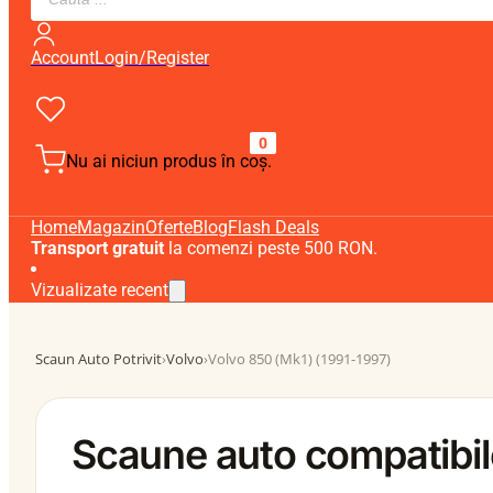
search
Account
Login/Register
0
Nu ai niciun produs în coș.
Home
Magazin
Oferte
Blog
Flash Deals
Transport gratuit
la comenzi peste 500 RON.
Vizualizate recent
Scaun Auto Potrivit
›
Volvo
›
Volvo 850 (Mk1) (1991-1997)
Scaune auto compatibil