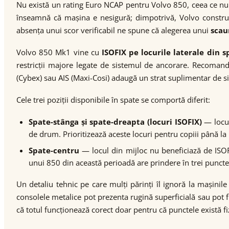
Nu există un rating Euro NCAP pentru Volvo 850, ceea ce nu
înseamnă că mașina e nesigură; dimpotrivă, Volvo construia 
absența unui scor verificabil ne spune că alegerea unui
scau
Volvo 850 Mk1 vine cu
ISOFIX pe locurile laterale din s
restricții majore legate de sistemul de ancorare. Recomand
(Cybex) sau AIS (Maxi-Cosi) adaugă un strat suplimentar de s
Cele trei poziții disponibile în spate se comportă diferit:
Spate-stânga și spate-dreapta (locuri ISOFIX)
— locur
de drum. Prioritizează aceste locuri pentru copiii până l
Spate-centru
— locul din mijloc nu beneficiază de ISOFI
unui 850 din această perioadă are prindere în trei punc
Un detaliu tehnic pe care mulți părinți îl ignoră la mașini
consolele metalice pot prezenta rugină superficială sau pot f
că totul funcționează corect doar pentru că punctele există fi