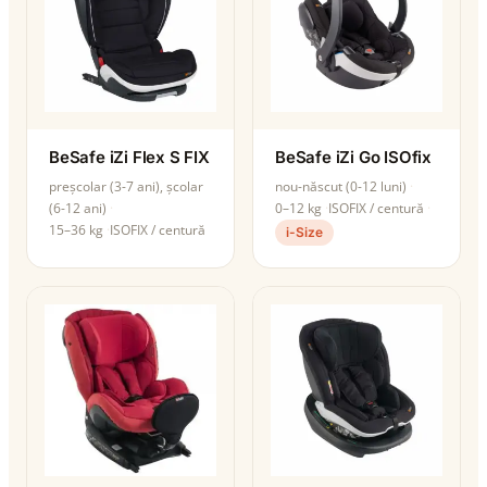
BeSafe iZi Flex S FIX
BeSafe iZi Go ISOfix
preșcolar (3-7 ani), școlar
nou-născut (0-12 luni)
(6-12 ani)
0–12 kg
ISOFIX / centură
15–36 kg
ISOFIX / centură
i-Size