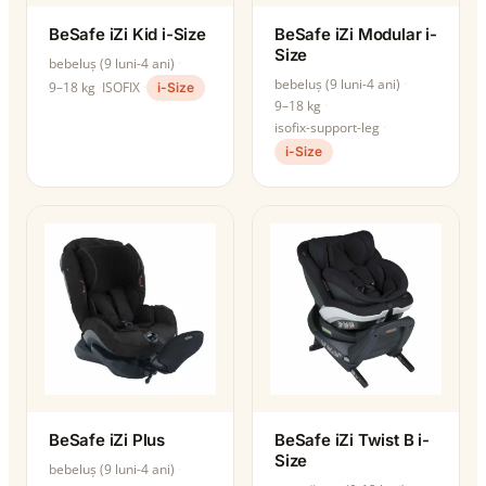
BeSafe iZi Kid i-Size
BeSafe iZi Modular i-
Size
bebeluș (9 luni-4 ani)
bebeluș (9 luni-4 ani)
9–18 kg
ISOFIX
i-Size
9–18 kg
isofix-support-leg
i-Size
BeSafe iZi Plus
BeSafe iZi Twist B i-
Size
bebeluș (9 luni-4 ani)