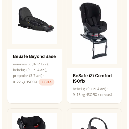
BeSafe Beyond Base
nou-născut (0-12 luni),
bebeluș (9 luni-4 ani),
BeSafe iZi Comfort
preșcolar (3-7 ani)
ISOfix
0–22 kg
ISOFIX
i-Size
bebeluș (9 luni-4 ani)
9–18 kg
ISOFIX / centură