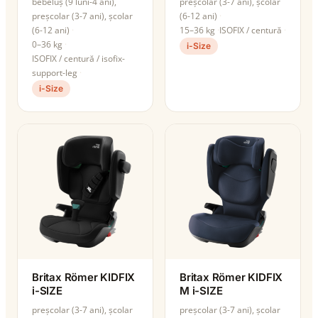
bebeluș (9 luni-4 ani),
preșcolar (3-7 ani), școlar
preșcolar (3-7 ani), școlar
(6-12 ani)
(6-12 ani)
15–36 kg
ISOFIX / centură
0–36 kg
i-Size
ISOFIX / centură / isofix-
support-leg
i-Size
Britax Römer KIDFIX
Britax Römer KIDFIX
i-SIZE
M i-SIZE
preșcolar (3-7 ani), școlar
preșcolar (3-7 ani), școlar