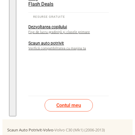
Flash Deals
Dezvoltarea copilului
Fișe de lucru gradiniță și clasele primare
Scaun auto potrivit
Verifică compatibilitatea cu mașina ta
Contul meu
Scaun Auto Potrivit
›
Volvo
›
Volvo C30 (Mk1) (2006-2013)