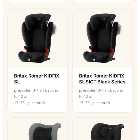
Britax Römer KIDFIX
Britax Römer KIDFIX
SL
SL SICT Black Series
preșcolar (3-7 ani), școlar
preșcolar (3-7 ani), școlar
(6-12 ani)
(6-12 ani)
15–36 kg
centură
15–36 kg
centură