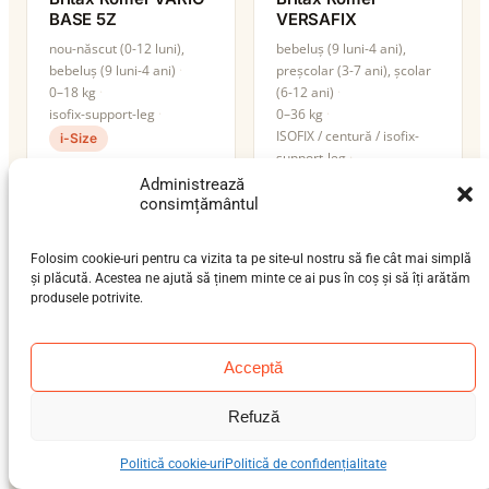
BASE 5Z
VERSAFIX
nou-născut (0-12 luni),
bebeluș (9 luni-4 ani),
bebeluș (9 luni-4 ani)
preșcolar (3-7 ani), școlar
0–18 kg
(6-12 ani)
isofix-support-leg
0–36 kg
ISOFIX / centură / isofix-
i-Size
support-leg
i-Size
Administrează
consimțământul
Folosim cookie-uri pentru ca vizita ta pe site-ul nostru să fie cât mai simplă
și plăcută. Acestea ne ajută să ținem minte ce ai pus în coș și să îți arătăm
produsele potrivite.
Acceptă
Refuză
Politică cookie-uri
Politică de confidențialitate
Cybex Anoris T2 i-
Cybex Cloud G i-Size