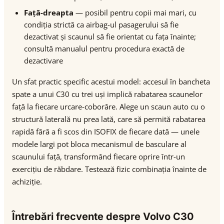
Față-dreapta
— posibil pentru copii mai mari, cu
condiția strictă ca airbag-ul pasagerului să fie
dezactivat și scaunul să fie orientat cu fața înainte;
consultă manualul pentru procedura exactă de
dezactivare
Un sfat practic specific acestui model: accesul în bancheta
spate a unui C30 cu trei uși implică rabatarea scaunelor
față la fiecare urcare-coborâre. Alege un scaun auto cu o
structură laterală nu prea lată, care să permită rabatarea
rapidă fără a fi scos din ISOFIX de fiecare dată — unele
modele largi pot bloca mecanismul de basculare al
scaunului față, transformând fiecare oprire într-un
exercițiu de răbdare. Testează fizic combinația înainte de
achiziție.
Întrebări frecvente despre Volvo C30