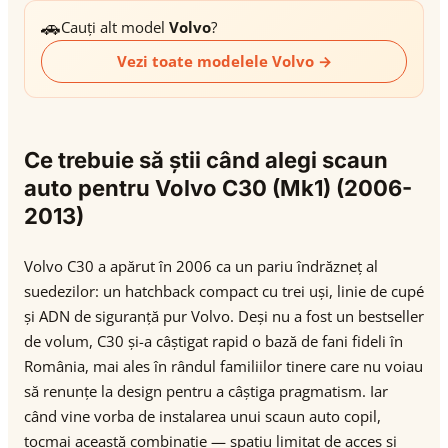
🚗
Cauți alt model
Volvo
?
Vezi toate modelele Volvo →
Ce trebuie să știi când alegi scaun
auto pentru Volvo C30 (Mk1) (2006-
2013)
Volvo C30 a apărut în 2006 ca un pariu îndrăzneț al
suedezilor: un hatchback compact cu trei uși, linie de cupé
și ADN de siguranță pur Volvo. Deși nu a fost un bestseller
de volum, C30 și-a câștigat rapid o bază de fani fideli în
România, mai ales în rândul familiilor tinere care nu voiau
să renunțe la design pentru a câștiga pragmatism. Iar
când vine vorba de instalarea unui scaun auto copil,
tocmai această combinație — spațiu limitat de acces și