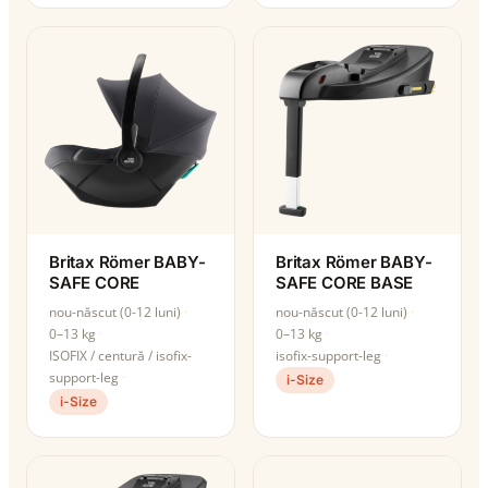
Britax Römer BABY-
Britax Römer BABY-
SAFE CORE
SAFE CORE BASE
nou-născut (0-12 luni)
nou-născut (0-12 luni)
0–13 kg
0–13 kg
ISOFIX / centură / isofix-
isofix-support-leg
support-leg
i-Size
i-Size