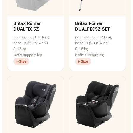
Britax Römer
Britax Römer
DUALFIX 5Z
DUALFIX 5Z SET
nou-născut (0-12 luni),
nou-născut (0-12 luni),
bebeluș (9 luni-4 ani)
bebeluș (9 luni-4 ani)
0–18 kg
0–18 kg
isofix-support-leg
isofix-support-leg
i-Size
i-Size