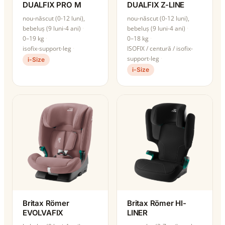
DUALFIX PRO M
DUALFIX Z-LINE
nou-născut (0-12 luni),
nou-născut (0-12 luni),
bebeluș (9 luni-4 ani)
bebeluș (9 luni-4 ani)
0–19 kg
0–18 kg
isofix-support-leg
ISOFIX / centură / isofix-
support-leg
i-Size
i-Size
Britax Römer
Britax Römer HI-
EVOLVAFIX
LINER