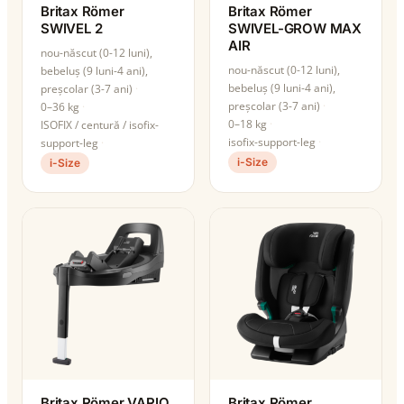
Britax Römer
Britax Römer
SWIVEL 2
SWIVEL-GROW MAX
AIR
nou-născut (0-12 luni),
nou-născut (0-12 luni),
bebeluș (9 luni-4 ani),
bebeluș (9 luni-4 ani),
preșcolar (3-7 ani)
preșcolar (3-7 ani)
0–36 kg
0–18 kg
ISOFIX / centură / isofix-
isofix-support-leg
support-leg
i-Size
i-Size
Britax Römer VARIO
Britax Römer