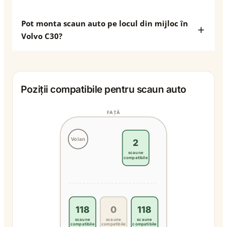
Pot monta scaun auto pe locul din mijloc în
Volvo C30?
Poziții compatibile pentru scaun auto
FAȚĂ
Volan
2
scaune
compatibile
118
0
118
scaune
scaune
scaune
compatibile
compatibile
compatibile