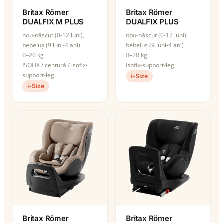
Britax Römer
Britax Römer
DUALFIX M PLUS
DUALFIX PLUS
nou-născut (0-12 luni),
nou-născut (0-12 luni),
bebeluș (9 luni-4 ani)
bebeluș (9 luni-4 ani)
0–20 kg
0–20 kg
ISOFIX / centură / isofix-
isofix-support-leg
support-leg
i-Size
i-Size
Britax Römer
Britax Römer