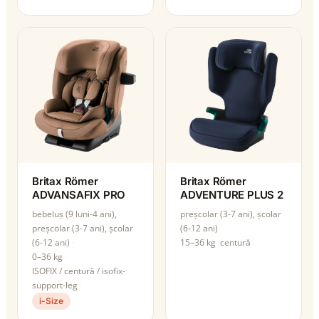
Britax Römer
Britax Römer
ADVANSAFIX PRO
ADVENTURE PLUS 2
bebeluș (9 luni-4 ani),
preșcolar (3-7 ani), școlar
preșcolar (3-7 ani), școlar
(6-12 ani)
(6-12 ani)
15–36 kg
centură
0–36 kg
ISOFIX / centură / isofix-
support-leg
i-Size