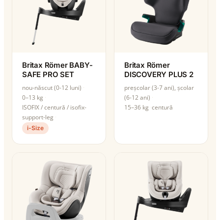
Britax Römer BABY-
Britax Römer
SAFE PRO SET
DISCOVERY PLUS 2
nou-născut (0-12 luni)
preșcolar (3-7 ani), școlar
0–13 kg
(6-12 ani)
ISOFIX / centură / isofix-
15–36 kg
centură
support-leg
i-Size