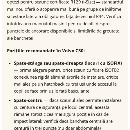
optezi pentru scaune certificate R129 (i-Size) — standardul
mai nou oferă o acoperire mai bună pe grupe de înălțime
și testare laterală obligatorie, față de vechiul R44. Verifică
întotdeauna manualul mașinii pentru detalii despre
punctele de ancorare disponibile și limitările de greutate
ale banchetei.
Pozițiile recomandate în Volvo C30:
Spate-stânga sau spate-dreapta (locuri cu ISOFIX)
— prima alegere pentru orice scaun cu fixare ISOFIX;
conexiunea rigidă elimină erorile de instalare, critice
mai ales pe un hatchback cu trei uși unde accesul la
copil se face prin ușile față basculante
Spate-centru
— dacă scaunul ales permite instalarea
cu centura de siguranță pe locul central, aceasta
rămâne statistic cea mai sigură poziție în caz de
impact lateral; verifică dacă bancheta centrală are
centură în trei puncte (nu doar abdominală)