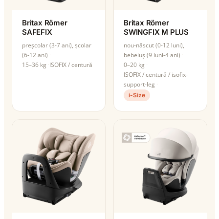
Britax Römer
Britax Römer
SAFEFIX
SWINGFIX M PLUS
preșcolar (3-7 ani), școlar
nou-născut (0-12 luni),
(6-12 ani)
bebeluș (9 luni-4 ani)
15–36 kg
ISOFIX / centură
0–20 kg
ISOFIX / centură / isofix-
support-leg
i-Size