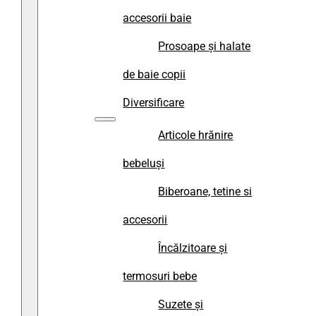
accesorii baie
Prosoape și halate
de baie copii
Diversificare
Articole hrănire
bebeluși
Biberoane, tetine si
accesorii
Încălzitoare și
termosuri bebe
Suzete și