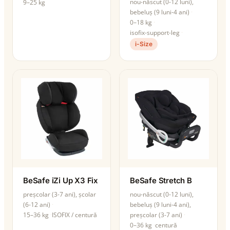
nou-născut (0-12 luni),
9–25 kg
bebeluș (9 luni-4 ani)
0–18 kg
isofix-support-leg
i-Size
BeSafe iZi Up X3 Fix
BeSafe Stretch B
preșcolar (3-7 ani), școlar
nou-născut (0-12 luni),
(6-12 ani)
bebeluș (9 luni-4 ani),
15–36 kg
ISOFIX / centură
preșcolar (3-7 ani)
0–36 kg
centură