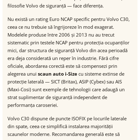
filosofie Volvo de siguranță — face diferența.
Nu există un rating Euro NCAP specific pentru Volvo C30,
ceea ce nu trebuie să îngrijoreze în mod exagerat.
Modelele produse între 2006 și 2013 nu au trecut
sistematic prin testele NCAP pentru protecția ocupanților
mici, dar structura de siguranță Volvo din acea perioadă
era deja considerată un reper în industrie. Fără cifre
oficiale, abordarea corectă este să compensezi prin
alegerea unui
scaun auto i-Size
cu sisteme extinse de
protecție laterală — SICT (Britax), ASIP (Cybex) sau AIS
(Maxi-Cosi) sunt exemple de tehnologii care adaugă un
strat suplimentar de siguranță independent de
performanța caroseriei.
Volvo C30 dispune de puncte ISOFIX pe locurile laterale
din spate, ceea ce simplifică instalarea majorității
scaunelor moderne. Recomandarea generală este să