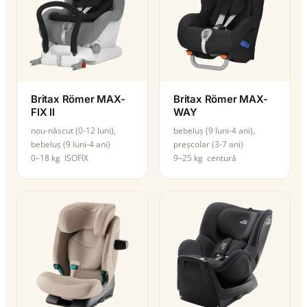
Britax Römer MAX-
Britax Römer MAX-
FIX II
WAY
nou-născut (0-12 luni),
bebeluș (9 luni-4 ani),
bebeluș (9 luni-4 ani)
preșcolar (3-7 ani)
0–18 kg
ISOFIX
9–25 kg
centură