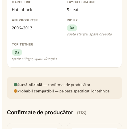
CAROSERIE
LAYOUT SCAUNE
Hatchback
5-seat
ANI PRODUCȚIE
ISOFIX
2006–2013
Da
spate stânga, spate dreapta
TOP TETHER
Da
spate stânga, spate dreapta
Sursă oficială
— confirmat de producător
Probabil compatibil
— pe baza specificațiilor tehnice
Confirmate de producător
(118)